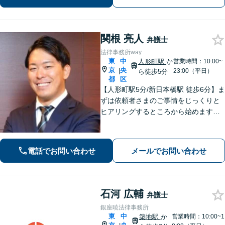
ライアントファーストで全力サポー
ト」
関根 亮人
弁護士
法律事務所way
東
中
人形町駅
か
営業時間：10:00~
京
央
|
23:00（平日）
ら徒歩5分
都
区
【人形町駅5分/新日本橋駅 徒歩6分】ま
ずは依頼者さまのご事情をじっくりと
ヒアリングするところから始めます。
ニーズや案件の事情に応じ、当該事案
に適したアレンジをいたします。共に
歩み、解決までの道を拓きましょう。
電話でお問い合わせ
メールでお問い合わせ
石河 広輔
弁護士
銀座暁法律事務所
東
中
築地駅
か
営業時間：10:00~1