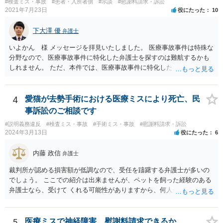
#検査ミス・事故
#患者・入所者側
#示談
#慰謝料請求・訴訟
2021年7月23日
役にたった
10
下大澤 優
弁護士
いよかん 様 メッセージを拝見いたしました。 医療事故事件は特殊な
分野なので、医療事故事件に特化した弁護士を探すのは難航するかも
しれません。 ただ、本件では、医療事故事件に特化した弁護士でなく
とも対応は可能かと思われます。 医療事故事件で最も難しいのは医師
の過失（医療ミス）の立証なのですが、本件では過失自体には争いが
ないため、損害額の立証が主なポイントになります。 損害額に立証に
4
愛猫が去勢手術における医療ミスにより死亡、民
関しては、交通事故事件と同様の発想で考えればよいので、対応でき
事訴訟のご相談です
る弁護士は多いと思います。 今後の交渉については、ご自身で対応さ
#説明義務違反
#検査ミス・事故
#手術ミス・事故
#慰謝料請求・訴訟
れることも可能ではありますが、相手方保険会社は容易に増額に応じ
2024年3月13日
役にたった
6
ない（多少の増額はあり得るとしても、裁判基準での和解は難しい）
と思われます。 弁護士が介入することにより提示額が大きく変わるこ
内藤 政信
弁護士
とは多々あるため、可能であれば弁護士に依頼した上での交渉をお勧
めしたいところです。
裁判所が認める損害額が低調なので、受任を躊躇する弁護士が多いの
でしょう。 ここでの紹介は出来ませんが、ペットを飼った経験のある
弁護士なら、受けて くれる可能性がありますから、何人か問い合わせ
してみることになるでしょう。
5
医療ミスで神経障害、慰謝料請求できるか