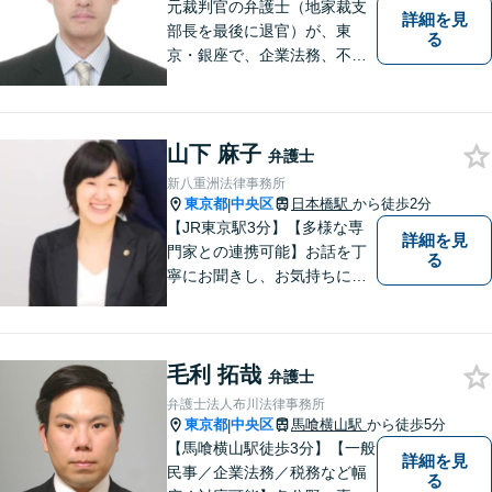
元裁判官の弁護士（地家裁支
詳細を見
部長を最後に退官）が、東
る
京・銀座で、企業法務、不動
産（売買・賃貸等）、家庭問
題（相続、離婚等）、民事裁
判、国際法務（商取引）等の
山下 麻子
業務を取り扱っている事務所
弁護士
です。 実務経験は２７年（裁
新八重洲法律事務所
判官７年、弁護士２０年）で
東京都
中央区
日本橋駅
から徒歩2分
|
す。
【JR東京駅3分】【多様な専
詳細を見
門家との連携可能】お話を丁
る
寧にお聞きし、お気持ちに寄
り添いながら、最善の解決策
をご提案させていただきま
す。お悩みを一人で抱え込ま
毛利 拓哉
ずに、ぜひお早めにご相談く
弁護士
ださい。
弁護士法人布川法律事務所
東京都
中央区
馬喰横山駅
から徒歩5分
|
【馬喰横山駅徒歩3分】【一般
詳細を見
民事／企業法務／税務など幅
る