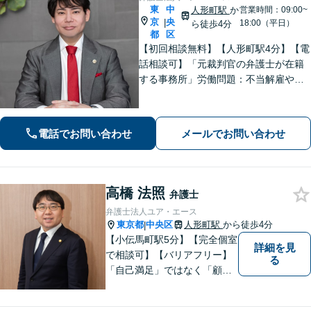
東
中
人形町駅
か
営業時間：09:00~
京
央
|
18:00（平日）
ら徒歩4分
都
区
【初回相談無料】【人形町駅4分】【電
話相談可】「元裁判官の弁護士が在籍
する事務所」労働問題：不当解雇や未
払い残業代、職場でのハラスメントな
ど様々な労働問題の取り扱い実績あり
「交通事故：重度の後遺障害や異議申
電話でお問い合わせ
メールでお問い合わせ
し立てもお任せください」
高橋 法照
弁護士
弁護士法人ユア・エース
東京都
中央区
人形町駅
から徒歩4分
|
【小伝馬町駅5分】【完全個室
詳細を見
で相談可】【バリアフリー】
る
「自己満足」ではなく「顧客
満足」が得られたかどうかを
大切にしています。一人一人