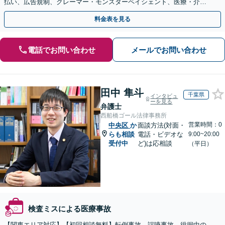
払い、広告規制、クレーマー・モンスターペイシェント、医療・介護
事故などに対応【顧問契約あり】
料金表を見る
電話でお問い合わせ
メールでお問い合わせ
田中 隼斗
千葉県
インタビュ
ーを見る
弁護士
西船橋ゴール法律事務所
営業時間：0
中央区
か
面談方法(対面・
らも相談
電話・ビデオな
9:00~20:00
受付中
ど)は応相談
（平日）
検査ミスによる医療事故
【関東エリア対応】【初回相談無料】転倒事故、誤嚥事故、徘徊中の