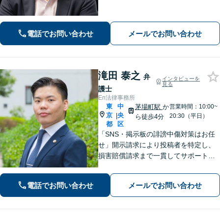
い合わせください。依頼者さまの抱え
ていらっしゃる不安やご希望を丁寧に
お伺いいたします。
電話でお問い合わせ
メールでお問い合わせ
滝田 泰之
弁
インタビューを
見る
護士
En法律事務所
東
中
茅場町駅
か
営業時間：10:00~
京
央
|
20:30（平日）
ら徒歩4分
都
区
「SNS・掲示板の誹謗中傷対策はお任
せ」開示請求により投稿者を特定し、
損害賠償請求まで一貫してサポート
「ベンチャー企業の成長を支える弁護
士：法的に難しい問題でも尽力」【初
電話でお問い合わせ
メールでお問い合わせ
回相談60分無料】【弁護士直通電話相
談可】【来所一切不要】【夜間・休日
面談可】