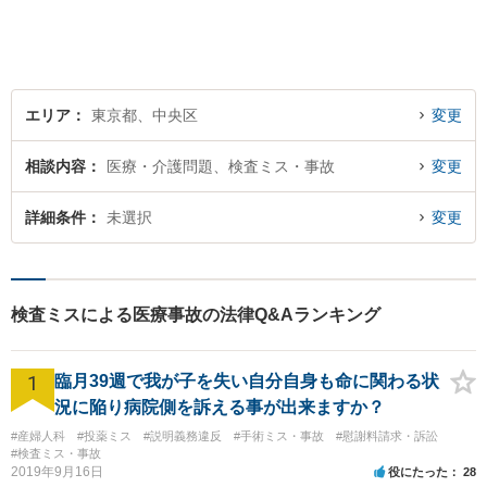
さい。
エリア
東京都、中央区
変更
相談内容
医療・介護問題、検査ミス・事故
変更
詳細条件
未選択
変更
検査ミスによる医療事故の法律Q&Aランキング
1
臨月39週で我が子を失い自分自身も命に関わる状
況に陥り病院側を訴える事が出来ますか？
#産婦人科
#投薬ミス
#説明義務違反
#手術ミス・事故
#慰謝料請求・訴訟
#検査ミス・事故
2019年9月16日
役にたった
28