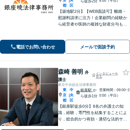
京
央
|
8:00（平日）
ら徒歩2分
都
区
【築地駅2分】【WEB面談可】離婚・
慰謝料請求に注力！企業顧問の経験か
ら経営者や医師の複雑な財産分与も対
応可能です。お気持ちに寄り添いつ
つ、事実と法律に基づき有利な解決へ
導きます。話しやすい事務所を目指し
電話でお問い合わせ
メールで面談予約
ております。まずは気軽にご相談くだ
さい。
森崎 善明
弁
インタビューを
見る
護士
東京中央総合法律事務所
東
中
銀座駅
か
営業時間：09:00~2
京
央
|
0:00（平日）
ら徒歩1分
都
区
【銀座駅徒歩0分】8名の弁護士の知
識，経験，専門性を結集することによ
り，総合的かつ有効・適切な法的サー
ビスをご提供【当日／夜間／休日対応