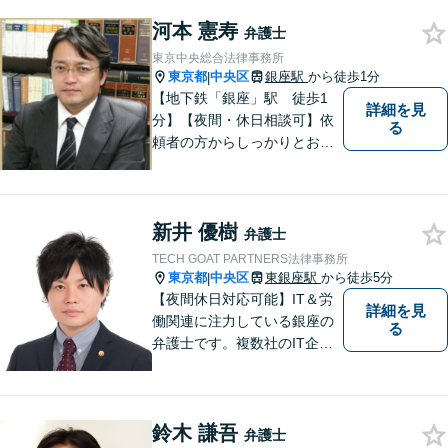
の依頼者に寄り添い、依頼者
河本 憲寿
が本当に求める最高の結果に
弁護士
こだわり続けたいと考えてお
東京中央総合法律事務所
ります。 お気軽にご相談くだ
東京都
中央区
銀座駅
から徒歩1分
|
さい。
【地下鉄「銀座」駅 徒歩1
詳細を見
分】【夜間・休日相談可】依
る
頼者の方からしっかりとお話
を伺ったうえ、相手方の状
況・採りうる手段も分析・予
測し、事件の見通しをできる
新井 優樹
だけわかりやすくご説明いた
弁護士
します。
TECH GOAT PARTNERS法律事務所
東京都
中央区
東銀座駅
から徒歩5分
|
【夜間休日対応可能】IT＆労
詳細を見
働関連に注力している銀座の
る
弁護士です。複数社のIT企業
の顧問弁護士を務めていま
す。
鈴木 謙吾
弁護士