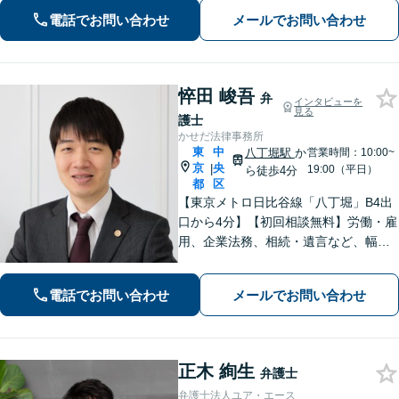
可能】依頼者一人一人に対して、丁寧
電話でお問い合わせ
メールでお問い合わせ
な対応をさせて頂いております。【分
割／後払い対応】
悴田 峻吾
弁
インタビューを
見る
護士
かせだ法律事務所
東
中
八丁堀駅
か
営業時間：10:00~
京
央
|
19:00（平日）
ら徒歩4分
都
区
【東京メトロ日比谷線「八丁堀」B4出
口から4分】【初回相談無料】労働・雇
用、企業法務、相続・遺言など、幅広
く対応しています。法律の力で困って
いる方の力になりたいと思い、弁護士
電話でお問い合わせ
メールでお問い合わせ
になりました。お気軽にご相談くださ
い。【電話相談可】【休日面談可】
正木 絢生
弁護士
弁護士法人ユア・エース