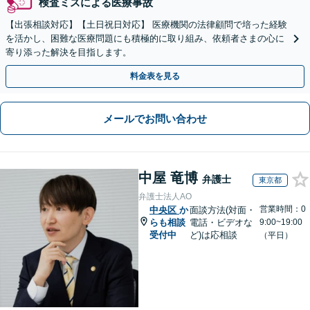
検査ミスによる医療事故
【出張相談対応】【土日祝日対応】 医療機関の法律顧問で培った経験
を活かし、困難な医療問題にも積極的に取り組み、依頼者さまの心に
寄り添った解決を目指します。
料金表を見る
メールでお問い合わせ
中屋 竜博
弁護士
東京都
弁護士法人AO
営業時間：0
中央区
か
面談方法(対面・
らも相談
電話・ビデオな
9:00~19:00
受付中
ど)は応相談
（平日）