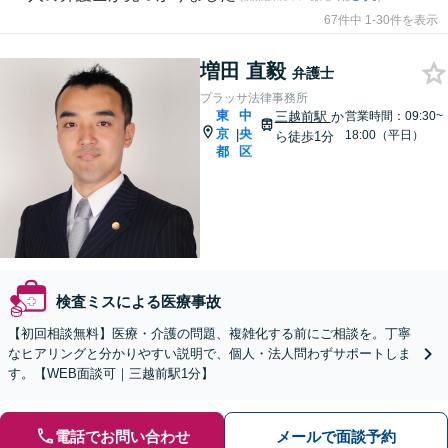
67件中 1-30件を表示
増田 直毅
弁護士
プラッサ法律事務所
東
中
三越前駅
か
営業時間：09:30~
京
央
|
18:00（平日）
ら徒歩1分
都
区
検査ミスによる医療事故
【初回相談無料】医療・介護の問題、複雑化する前にご相談を。丁寧
なヒアリングと分かりやすい説明で、個人・法人問わずサポートしま
す。【WEB面談可｜三越前駅1分】
電話でお問い合わせ
メールで面談予約