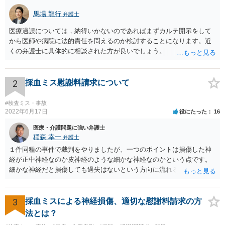
馬場 龍行
弁護士
医療過誤については，納得いかないのであればまずカルテ開示をして
から医師や病院に法的責任を問えるのか検討することになります。近
くの弁護士に具体的に相談された方が良いでしょう。
2
採血ミス慰謝料請求について
#検査ミス・事故
2022年6月17日
役にたった
16
医療・介護問題に強い弁護士
稲森 幸一
弁護士
１件同種の事件で裁判をやりましたが、一つのポイントは損傷した神
経が正中神経なのか皮神経のような細かな神経なのかという点です。
細かな神経だと損傷しても過失はないという方向に流れる可能性があ
ります。 正中神経損傷であれば、前の先生がおっしゃっているように
過失が認められる可能性がありますので弁護士費用を支払う価値はあ
るかと思います。 頑張ってください。
3
採血ミスによる神経損傷、適切な慰謝料請求の方
法とは？