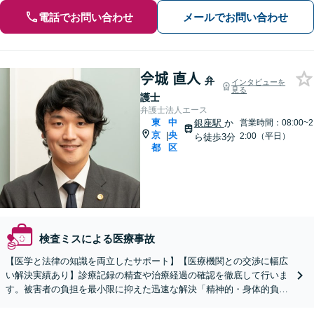
電話でお問い合わせ
メールでお問い合わせ
𫝆城 直人
弁
インタビューを
見る
護士
弁護士法人エース
東
中
銀座駅
か
営業時間：08:00~2
京
央
|
2:00（平日）
ら徒歩3分
都
区
検査ミスによる医療事故
【医学と法律の知識を両立したサポート】【医療機関との交渉に幅広
い解決実績あり】診療記録の精査や治療経過の確認を徹底して行いま
す。被害者の負担を最小限に抑えた迅速な解決「精神的・身体的負担
に苦しむ患者さまとご家族の心情に深く寄り添います」