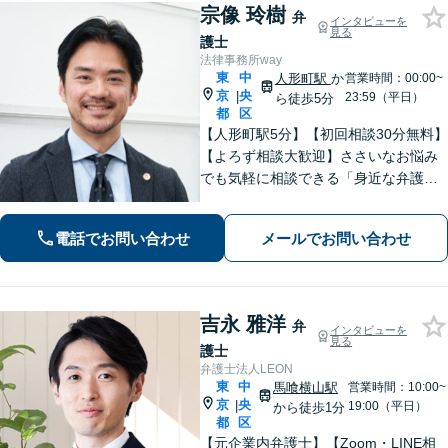
宗像 玲樹
弁
インタビューを
見る
護士
法律事務所way
東
中
人形町駅
か
営業時間：00:00~
京
央
|
23:59（平日）
ら徒歩5分
都
区
【人形町駅5分】【初回相談30分無料】
【よろず相談大歓迎】ささいなお悩み
でも気軽に相談できる「身近な弁護
士」を目指しています。依頼者さまの
お悩みに親身に寄り添い、明るい未来
電話でお問い合わせ
メールでお問い合わせ
を歩めるように精一杯サポートいたし
ます。【電話相談対応】【休日・夜間
対応】
吉永 雅洋
弁
インタビューを
見る
護士
弁護士法人LEON
東
中
馬喰横山駅
営業時間：10:00~
京
央
|
19:00（平日）
から徒歩1分
都
区
【元企業内弁護士】【Zoom・LINE相