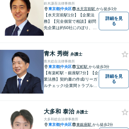
鈴木謙吾法律事務所
東京都
中央区
水天宮前駅
から徒歩1分
|
【水天宮前駅1分】【企業法
詳細を見
務】【完全個室で相談】顧問
る
先企業は約50社にのぼり、業
種は不動産・IT・物流・製造
業など多岐にわたります。 訴
訟対応だけでなく、社外取締
青木 秀樹
役や監査役としての経営支援
弁護士
も行い、実務に即した助言が
青木総合法律事務所
可能です。
東京都
中央区
宝町駅
から徒歩3分
|
【有楽町駅・銀座駅7分】【企
詳細を見
業法務】契約書の作成/リーガ
る
ルチェック/企業間トラブルな
ど、幅広い業種や案件に対応
可【労働・雇用】使用者側に
特化。不当解雇/労災の損害賠
大多和 泰治
償請求/調査力と交渉力に自信
弁護士
があります【完全個室で対
大多和総合法律事務所
応】【WEB面談可能】
東京都
中央区
東銀座駅
から徒歩2分
|