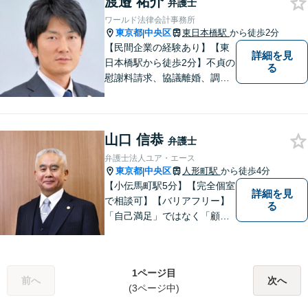
渡邉 祐介
完全個室】夜間や休日のご相
弁護士
談に対応可能
ワールド法律会計事務所
東京都
中央区
東日本橋駅
から徒歩2分
|
【民間企業の経験あり】【東
詳細を見
日本橋駅から徒歩2分】不貞の
る
慰謝料請求、協議離婚、調停
離婚、未払い残業代請求、不
当解雇・退職勧奨、セクハ
ラ・パワハラなどお任せくだ
山口 信恭
さい。最大の味方としてじっ
弁護士
くりお話をお伺いします。
弁護士法人ユア・エース
【粘り強い交渉が強み】
東京都
中央区
人形町駅
から徒歩4分
|
【小伝馬町駅5分】【完全個室
詳細を見
で相談可】【バリアフリー】
る
「自己満足」ではなく「顧客
満足」が得られたかどうかを
大切にしています。一人一人
の依頼者に寄り添い、依頼者
1ページ目
が本当に求める最高の結果に
前へ
次へ
(3ページ中)
こだわり続けたいと考えてお
ります。 お気軽にご相談くだ