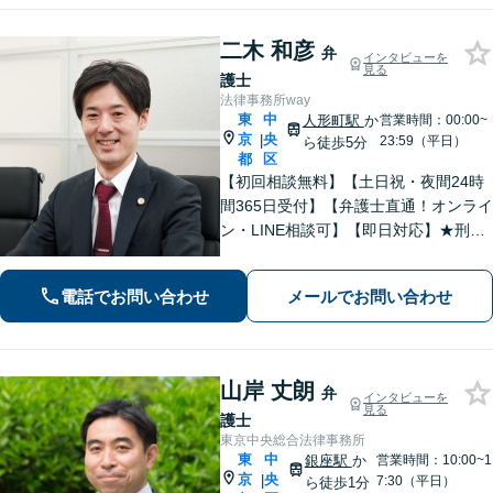
二木 和彦
弁
インタビューを
見る
護士
法律事務所way
東
中
人形町駅
か
営業時間：00:00~
京
央
|
23:59（平日）
ら徒歩5分
都
区
【初回相談無料】【土日祝・夜間24時
間365日受付】【弁護士直通！オンライ
ン・LINE相談可】【即日対応】★刑事
事件★離婚・男女問題★相続★不動産
★債務整理に精通！お任せください！
電話でお問い合わせ
メールでお問い合わせ
あなたを全力サポートいたします【人
形町駅徒歩5分】
山岸 丈朗
弁
インタビューを
見る
護士
東京中央総合法律事務所
東
中
銀座駅
か
営業時間：10:00~1
京
央
|
7:30（平日）
ら徒歩1分