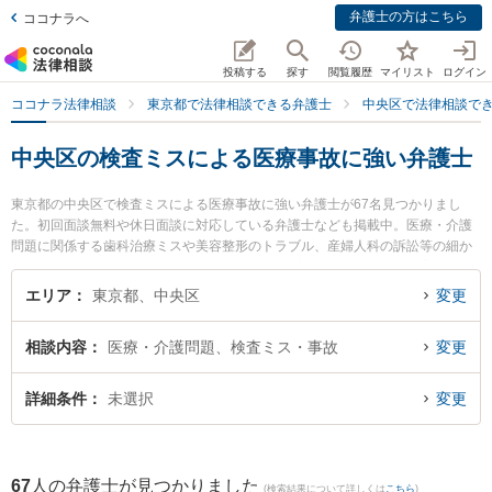
弁護士の方はこちら
ココナラへ
投稿する
探す
閲覧履歴
マイリスト
ログイン
ココナラ法律相談
東京都で法律相談できる弁護士
中央区で法律相談で
中央区の検査ミスによる医療事故に強い弁護士
東京都の中央区で検査ミスによる医療事故に強い弁護士が67名見つかりまし
た。初回面談無料や休日面談に対応している弁護士なども掲載中。医療・介護
問題に関係する歯科治療ミスや美容整形のトラブル、産婦人科の訴訟等の細か
な分野での絞り込み検索もでき便利です。特にプラッサ法律事務所の増田 直毅
弁護士や玄界灘法律事務所の林田 敬吾弁護士、弁護士法人エースの𫝆城 直人弁
エリア
東京都、中央区
変更
護士のプロフィール情報や弁護士費用、強みなどが注目されています。『中央
区で土日や夜間に発生した検査ミスによる医療事故のトラブルを今すぐに弁護
相談内容
医療・介護問題、検査ミス・事故
変更
士に相談したい』『検査ミスによる医療事故のトラブル解決の実績豊富な近く
の弁護士を検索したい』『初回相談無料で検査ミスによる医療事故を法律相談
できる中央区内の弁護士に相談予約したい』などでお困りの相談者さんにおす
詳細条件
未選択
変更
すめです。
67
人の弁護士が見つかりました
(検索結果について詳しくは
こちら
)