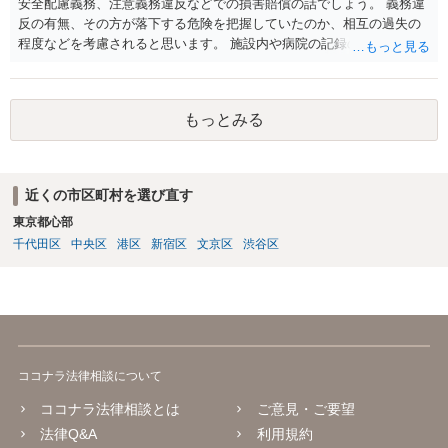
安全配慮義務、注意義務違反などでの損害賠償の話でしょう。 義務違
反の有無、その方が落下する危険を把握していたのか、相互の過失の
程度などを考慮されると思います。 施設内や病院の記録の取得が必要
なのはおっしゃる通りですが、書き換えのリスクがある場合は、相手
には会えて連絡せずに、証拠保全の手続きの検討も必要です（不意打
ちで、事務所内の証拠を押さえます。ただし費用が掛かりますし、あ
もっとみる
る程度証拠が事務所にあること、証拠の特定が出来なければなりませ
ん）。
近くの市区町村を選び直す
東京都心部
千代田区
中央区
港区
新宿区
文京区
渋谷区
ココナラ法律相談について
ココナラ法律相談とは
ご意見・ご要望
法律Q&A
利用規約