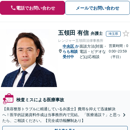
電話でお問い合わせ
メールでお問い合わせ
五領田 有信
弁護士
埼玉県
レンジャー五領田法律事務所
営業時間：0
中央区
か
面談方法(対面・
らも相談
電話・ビデオな
0:00~23:59
受付中
ど)は応相談
（平日）
検査ミスによる医療事故
【美容整形トラブルに精通している弁護士】費用を抑えて迅速解決
へ！医学的証拠資料作成は当事務所内で完結。 「医療過誤？」と思っ
たら、ご相談ください。【完全成功報酬制あり】