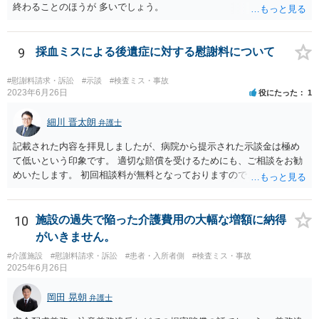
終わることのほうが 多いでしょう。
9
採血ミスによる後遺症に対する慰謝料について
#慰謝料請求・訴訟
#示談
#検査ミス・事故
2023年6月26日
役にたった
1
細川 晋太朗
弁護士
記載された内容を拝見しましたが、病院から提示された示談金は極め
て低いという印象です。 適切な賠償を受けるためにも、ご相談をお勧
めいたします。 初回相談料が無料となっておりますので、お問い合わ
せいただければと存じます。
10
施設の過失で陥った介護費用の大幅な増額に納得
がいきません。
#介護施設
#慰謝料請求・訴訟
#患者・入所者側
#検査ミス・事故
2025年6月26日
岡田 晃朝
弁護士