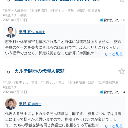
#患者・入所者側
#慰謝料増額
#手術ミス・事故
#病院・医療業界
#検査ミス・事故
2021年1月19日
役にたった
6
磯田 直也
弁護士
慰謝料や休業損害を請求されること自体には問題はありません。 交通
事故のケースを参考にされるのは正解です。ふんわりとこれくらいと
いう提示ではなく、算定根拠となった計算式や類似ケースでの裁判所
の判断、収入資料などを併せて提示するように心掛けてください。 反
面、針刺し事故については医療者側の故意や過失がないと思われるケ
ースが多く、早期解決のためにある程度の減額等があることはやむを
6
カルテ開示の代理人依頼
得ないかとも思います。 病院側の提示があまりにも低額であった場合
などには、弁護士へのご依頼も検討されるべきかと思います。 弁護士
#示談
#検査ミス・事故
#手術ミス・事故
#慰謝料請求・訴訟
#説明義務違反
への依頼が必要になる際に備えて、また現時点でのアドバイス等をも
#医療ミス
2023年3月31日
役にたった
4
らうために、一度法律事務所にご相談されておいても良いかも知れま
せん。
磯野 真
弁護士
代理人弁護士によるカルテ開示請求は可能です。 費用については弁護
士によって様々かと思いますので、見積りをうけた方が良いでしょ
う。 のちの示談交渉も同じ弁護士に依頼をする可能性がある場合に