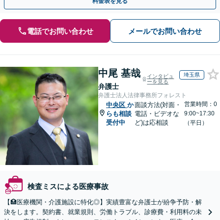
料金表を見る
電話でお問い合わせ
メールでお問い合わせ
中尾 基哉
埼玉県
インタビュ
ーを見る
弁護士
弁護士法人法律事務所フォレスト
営業時間：0
中央区
か
面談方法(対面・
らも相談
電話・ビデオな
9:00~17:30
受付中
ど)は応相談
（平日）
検査ミスによる医療事故
【🏥医療機関・介護施設に特化◎】実績豊富な弁護士が紛争予防・解
決をします。契約書、就業規則、労働トラブル、診療費・利用料の未