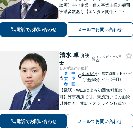
談可】中小企業・個人事業主様の顧問
実績多数あり【エンタメ関係・IT・知
的財産権に精通】ネットの誹謗中傷／
著作権侵害などは早期相談を！信頼関
電話でお問い合わせ
メールでお問い合わせ
係を大切に、迅速かつ誠実に対応【初
回相談30分無料│柔軟な費用体系】
清水 卓
弁護
インタビューを見
る
士
しみず法律事務所
東
中
銀座駅
か
営業時間：10:00~1
京
央
|
9:00（平日）
ら徒歩3分
都
区
【電話・WEBによる初回無料相談も
可】弊事務所では、来所頂いての面談
以外にも、電話・オンライン形式での
初回無料相談も実施中。すぐに弁護士
にご相談頂くことで、今のご不安が和
電話でお問い合わせ
メールでお問い合わせ
らぐとともに、問題解決のために前に
進むことができます。