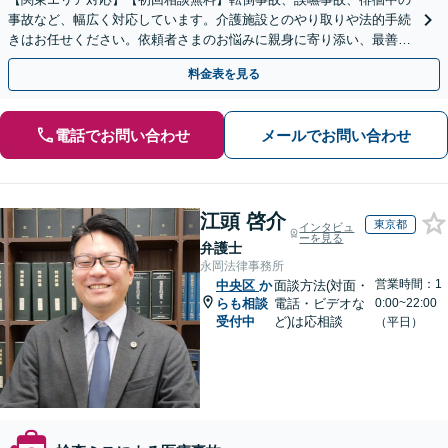
事故など、幅広く対応しています。介護施設とのやり取りや法的手続
きはお任せください。依頼者さまのお悩みに親身に寄り添い、最善の
結果が得られるように尽力いたします。
料金表を見る
電話でお問い合わせ
メールでお問い合わせ
江頭 啓介
東京都
インタビュ
ーを見る
弁護士
永岡法律事務所
営業時間：1
中央区
か
面談方法(対面・
らも相談
電話・ビデオな
0:00~22:00
受付中
ど)は応相談
（平日）