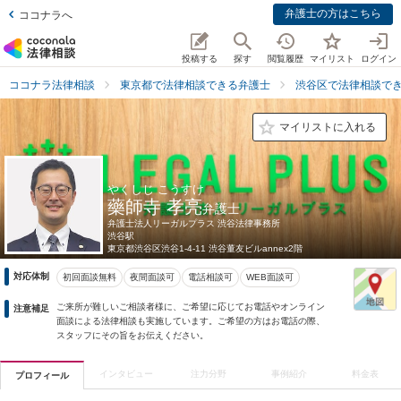
弁護士の方はこちら
ココナラへ
投稿する
探す
閲覧履歴
マイリスト
ログイン
ココナラ法律相談
東京都で法律相談できる弁護士
渋谷区で法律相談で
マイリストに入れる
やくしじ こうすけ
藥師寺 孝亮
弁護士
弁護士法人リーガルプラス 渋谷法律事務所
渋谷駅
東京都
渋谷区渋谷1-4-11 渋谷董友ビルannex2階
対応体制
初回面談無料
夜間面談可
電話相談可
WEB面談可
ご来所が難しいご相談者様に、ご希望に応じてお電話やオンライン
注意補足
面談による法律相談も実施しています。ご希望の方はお電話の際、
スタッフにその旨をお伝えください。
インタビュー
注力分野
事例紹介
料金表
プロフィール