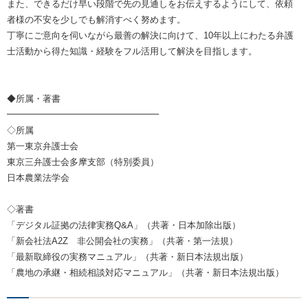
また、できるだけ早い段階で先の見通しをお伝えするようにして、依頼
者様の不安を少しでも解消すべく努めます。
丁寧にご意向を伺いながら最善の解決に向けて、10年以上にわたる弁護
士活動から得た知識・経験をフル活用して解決を目指します。
◆所属・著書
━━━━━━━━━━━━━━━━━
◇所属
第一東京弁護士会
東京三弁護士会多摩支部（特別委員）
日本農業法学会
◇著書
「デジタル証拠の法律実務Q&A」（共著・日本加除出版）
「新会社法A2Z 非公開会社の実務」（共著・第一法規）
「最新取締役の実務マニュアル」（共著・新日本法規出版）
「農地の承継・相続相談対応マニュアル」（共著・新日本法規出版）