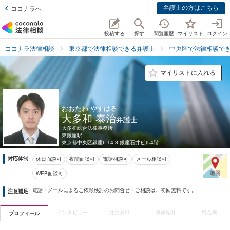
弁護士の方はこちら
ココナラへ
投稿する
探す
閲覧履歴
マイリスト
ログイン
ココナラ法律相談
東京都で法律相談できる弁護士
中央区で法律相談で
マイリストに入れる
おおたわ やすはる
大多和 泰治
弁護士
大多和総合法律事務所
東銀座駅
東京都
中央区銀座6-14-8 銀座石井ビル4階
対応体制
休日面談可
夜間面談可
電話相談可
メール相談可
WEB面談可
電話・メールによるご依頼検討のお問合せ・ご相談は、初回無料です。
注意補足
インタビュー
注力分野
事例紹介
料金表
プロフィール