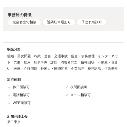
事務所の特徴
完全個室で相談
近隣駐車場あり
子連れ相談可
取扱分野
離婚・男女問題
相続・遺言
交通事故
借金・債務整理
インターネッ
ト
労働・雇用
刑事事件
詐欺・消費者問題
債権回収
不動産・住ま
い
医療・介護問題
外国人・国際問題
企業法務
税務訴訟
行政事件
対応体制
休日面談可
夜間面談可
電話相談可
メール相談可
WEB面談可
所属弁護士会
第二東京