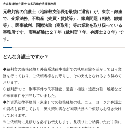
大多和 泰治弁護士 大多和総合法律事務所
元裁判官の弁護士（地家裁支部長を最後に退官）が、東京・銀座
で、企業法務、不動産（売買・賃貸等）、家庭問題（相続、離婚
等）、民事裁判、国際法務（商取引）等の業務を取り扱っている
事務所です。 実務経験は２７年（裁判官７年、弁護士２０年）で
す。
どんな弁護士ですか？
◆裁判官の職務経験と外資系法律事務所での執務経験を活かして日々業
務を行っており、ご依頼者様をお守りし、その支えとなれるよう努めて
おります。
◇裁判所では、刑事事件や民事訴訟、遺言・相続・遺産分割、離婚など
の家事事件を担当していました。
◆外資系法律事務所（東京）での執務経験の後、ニューヨーク州弁護士
の資格も保有しており、英文契約書など国際法務のご依頼もお引き受け
しております。
※ご依頼時に見積りを必ずお伝えします。見積りにご納得いただく前に