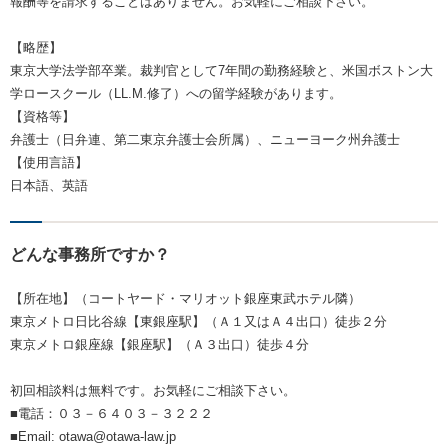
報酬等を請求することはありません。お気軽にご相談下さい。
【略歴】
東京大学法学部卒業。裁判官として7年間の勤務経験と、米国ボストン大
学ロースクール（LL.M.修了）への留学経験があります。
【資格等】
弁護士（日弁連、第二東京弁護士会所属）、ニューヨーク州弁護士
【使用言語】
日本語、英語
どんな事務所ですか？
【所在地】（コートヤード・マリオット銀座東武ホテル隣）
東京メトロ日比谷線【東銀座駅】（Ａ１又はＡ４出口）徒歩２分
東京メトロ銀座線【銀座駅】（Ａ３出口）徒歩４分
初回相談料は無料です。お気軽にご相談下さい。
■電話：０３－６４０３－３２２２
■Email: otawa@otawa-law.jp