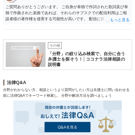
ご質問ありがとうございます。 ご自身が単独で作詞された歌詞及び単
独で作曲された楽曲であれば、それらのサブスクでの配信利用はご相
談者様の著作権を侵害する可能性が高いです。 配信に供している原盤
に係るいわゆる原盤権は、音源制作費用を分担しているというご事情
を踏まえると、ご指摘のとおり、関与したそれぞれの方が有する可能
性が高いです。仮に、原盤権を「４人」で共有しているとすると、
「１人」の反対で原盤の利用停止を求めることは一般論としては難し
その他
い可能性が高いです。 もっとも、原盤を利用するということは、原盤
「分野」の絞り込み検索で、自分に合う
に固定されている歌詞と楽曲を利用することになりますので、原盤よ
弁護士を探そう！│ココナラ法律相談の
りは、歌詞又は楽曲の著作権を侵害していることを理由として配信の
説明書
停止を要求する交渉が一案かもしれません。また、JASRAC等の管理
団体に登録しておくことも一案です。仮に他のメンバーの方が楽曲を
売り込む場合に、登録があることでこれ以上の商用利用に対する抑止
法律Q&A
力にはなるかもしれません（かつ、ご相談者に使用料収入が入る可能
分野がわからない方、相談というより質問がしたい方は弁護士に問い合わせる
性があります）ので、並行してご検討いただくことも宜しいかと存じ
前に法律Q&Aでキーワード検索し、分野や解決方法を調べましょう
ます。 ご検討のほどよろしくお願いします。