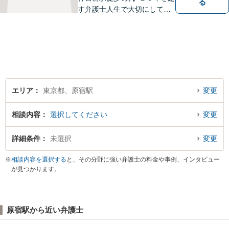
る
す弁護士人生で大切にしてき
たのは「依頼者と一緒に悩み
問題解決に向き合い、学び続
ける」という姿勢です。ぜひ
一度、相談にお越しくださ
い。【夜間休日相談可】
エリア
東京都、原宿駅
変更
相談内容
選択してください
変更
詳細条件
未選択
変更
※
相談内容を選択する
と、その分野に強い弁護士の料金や事例、インタビュー
が見つかります。
原宿駅から近い弁護士