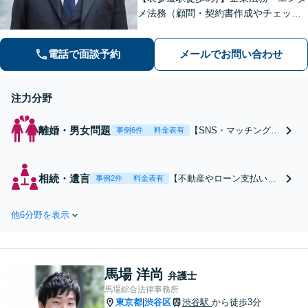
メ法務（顧問・契約書作成やチェッ
ク、スタートアップ支援など）お任せ
ください。税理士・司法書士などと連
電話で面談予約
メールでお問い合わせ
携しサポートします。投資詐欺や離婚
も積極的に受付中！【個人・法人対
応】
注力分野
離婚・男女問題
【SNS・マッチングア
事例6件
料金表有
プリなど不貞の慰謝料
請求に強い弁護士】
【表参道駅から徒歩3
相続・遺言
【不動産やローン支払いを
事例2件
料金表有
分】交渉・調停・裁
含む遺産分割に強い】【表
判、証拠集めはお任せ
参道駅から徒歩3分】遺産
ください！プライバシ
他6分野を表示
分割での交渉、遺留分請
ー配慮の個室で丁寧に
求、遺産の洗い出し、遺言
ヒアリングします。
書作成や相続対策など相続
【カウンセラーとも連
全般お任せください。調停
携】
馬場 洋尚
や裁判にも対応。相続税を
弁護士
踏まえたサポート可【税理
馬場綜合法律事務所
東京都
渋谷区
士・不動産鑑定士と連携】
渋谷駅
から徒歩3分
|