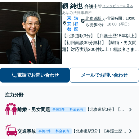
靱 純也
弁護士
インタビューを見る
あゆみ法律事務所
東
渋
北参道駅
か
営業時間：10:00~
京
谷
|
18:00（平日）
ら徒歩3分
都
区
【北参道駅3分】【弁護士歴15年以上】
【初回面談30分無料】【離婚・男女問
題】対応実績200件以上！相談者さまが
求める本当の解決を目指します。【交
通事故】後遺障害等級非該当から高次
脳機能障害などの高額賠償まで解決実
電話でお問い合わせ
メールでお問い合わせ
績多数！
注力分野
離婚・男女問題
【北参道駅3分】【弁
事例2件
料金表有
護士歴15年以上】【対
応実績200件以上】
【初回面談60分無料】
交通事故
【北参道駅3分】【弁護士歴15
事例2件
料金表有
今後のビジョンを踏ま
年以上】【初回面談60分無