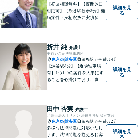
【初回相談無料】【夜間休日
詳細を見
対応可】【渋谷駅徒歩3分】離
る
婚案件・身柄釈放に実績多数
あり。離婚・不貞の慰謝料・
相続問題や刑事事件に注力し
ています。一人ひとりとしっ
かりと向き合い、迅速に粘り
折井 純
弁護士
強くより良い解決を目指しま
美竹やさか法律事務所
す。お困りの場合、まずはご
東京都
渋谷区
渋谷駅
から徒歩4分
|
相談ください。
【渋谷駅4分】【近隣駐車場
詳細を見
有】1つ1つの案件を大事にす
る
ることを心掛けており、事件
が解決したときに、依頼者の
方が笑顔になっていただける
ように誠意を尽くして頑張り
ます。どうぞ一人で思い悩ま
田中 杏実
弁護士
ずに安心してご相談くださ
弁護士法人オリオン 法律事務所渋谷支部
い。
東京都
渋谷区
渋谷駅
から徒歩2分
|
多様な法律問題に対応いたし
詳細を見
ます。法律問題を抱えるお客
る