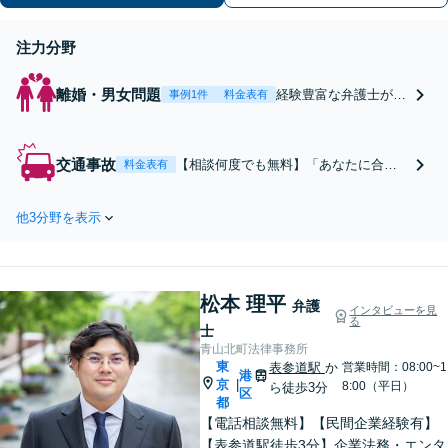
解消し、迅速に解決策を提供いたしま
す。
注力分野
離婚・男女問題
経験豊富な弁護士があ
事例1件
料金表有
なたの離婚をサポー
ト。どのような相談も
親身にお伺いします
交通事故
【相談何度でも無料】「あなたに合っ
料金表有
「他の事務所で取り合
た最適な債務整理をご提案／私ととも
ってもらえなかったと
に最適な解決を目指しましょう」浪費
いう方もご相談くださ
他3分野を表示
してしまった借金でも自己破産できる
い」不貞の慰謝料請求
可能性があります「法人破産対応／コ
／DV／モラハラ／協
ロナ不況・物価高騰に苦しむ企業さま
議・調停／婚姻費用／
を救済」【秘密厳守・完全個室対応】
財産分与／養育費／親
松本 理平
弁護
インタビューを見
権など【完全個室対
る
士
応】
青山北町法律事務所
東
表参道駅
か
営業時間：08:00~1
港
京
|
8:00（平日）
ら徒歩3分
区
都
【電話相談無料】【民間企業経験有】
【表参道駅徒歩3分】企業法務・エンタ