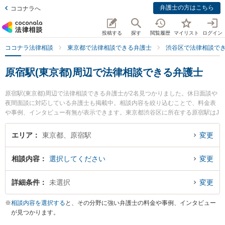
弁護士の方はこちら
ココナラへ
投稿する
探す
閲覧履歴
マイリスト
ログイン
ココナラ法律相談
東京都で法律相談できる弁護士
渋谷区で法律相談で
原宿駅(東京都)周辺で法律相談できる弁護士
原宿駅(東京都)周辺で法律相談できる弁護士が2名見つかりました。休日面談や
夜間面談に対応している弁護士も掲載中。相談内容を絞り込むことで、料金表
や事例、インタビュー有無が表示できます。東京都渋谷区に所在する原宿駅はJ
R山手線、東京メトロ千代田線、東京メトロ副都心線が利用可能なターミナル
駅です。多くの弁護士から探したいときはお近くや同一路線のより大きな駅も
エリア
東京都、原宿駅
変更
追加選択して探すと良いでしょう。特に青山綜合法律事務所の水谷 勇斗弁護士
や三輪記子の法律事務所の三輪 記子弁護士のプロフィール情報や弁護士費用、
相談内容
選択してください
変更
強みなどが注目されています。『不当解雇のトラブルを勤務先から通いやすい
原宿駅周辺に事務所を構える弁護士に面談予約したい』『不当解雇のトラブル
解決の実績豊富な原宿駅近くの弁護士を検索したい』『初回無料で不当解雇を
詳細条件
未選択
変更
法律相談できる原宿駅付近の弁護士に面談予約したい』などでお困りの相談者
さんにおすすめです。
※
相談内容を選択する
と、その分野に強い弁護士の料金や事例、インタビュー
が見つかります。