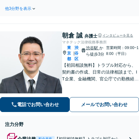
えて、相談者さまがど
料】後遺障害等級非該当から
のような生活を求めて
他3分野を表示
高次脳機能障害まで解決実績
いるのか丁寧にヒアリ
があります！保険会社とのや
ングします。「対応に
りとりは全てお任せくださ
困った」と感じたら、
い。相談者さまが正当な補償
お早めに弁護士にご相
朝倉 誠
を受けられるよう尽力します
弁護士
インタビューを見る
談ください
【電話／ビデオ相談OK】
マネテック法律税務事務所
東
渋
渋谷駅
か
営業時間：09:00~1
京
谷
|
8:00（平日）
ら徒歩3分
都
区
【初回相談無料】トラブル対応から、
契約書の作成、日常の法律相談まで。I
T企業、金融機関、官公庁での勤務経験
を有する弁護士が、あなたの法律問題
を解決に導きます。【電話・メール・
WEB面談可】【渋谷駅6分】
電話でお問い合わせ
メールでお問い合わせ
注力分野
企業法務
【初回相談無料】トラブル対応から、
料金表有