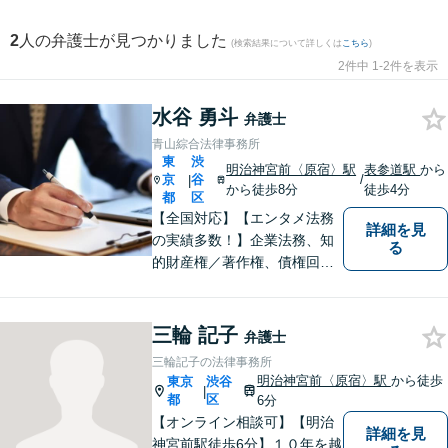
2
人の弁護士が見つかりました
(検索結果について詳しくは
こちら
)
2件中 1-2件を表示
水谷 勇斗
弁護士
青山綜合法律事務所
東
渋
明治神宮前〈原宿〉駅
表参道駅
から
京
谷
/
|
から徒歩8分
徒歩4分
都
区
【全国対応】【エンタメ法務
詳細を見
の実績多数！】企業法務、知
る
的財産権／著作権、債権回収
その他の裁判など、お困りの
際はご相談ください。WEB会
議システム導入で円滑にリー
三輪 記子
弁護士
ガルサービスをお届けしま
三輪記子の法律事務所
す。
明治神宮前〈原宿〉駅
から徒歩
東京
渋谷
|
都
区
6分
【オンライン相談可】【明治
詳細を見
神宮前駅徒歩6分】１０年を越