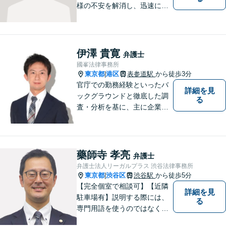
様の不安を解消し、迅速に解
決策を提供いたします。お困
りごとはお気軽にご相談くだ
さい。
伊澤 貴寛
弁護士
國峯法律事務所
東京都
港区
表参道駅
から徒歩3分
|
官庁での勤務経験といったバ
詳細を見
ックグラウンドと徹底した調
る
査・分析を基に、主に企業法
務の分野に対して、ビジネス
の実態を踏まえた最適な対応
が可能です。ぜひ、お気軽に
ご相談ください。
藥師寺 孝亮
弁護士
弁護士法人リーガルプラス 渋谷法律事務所
東京都
渋谷区
渋谷駅
から徒歩5分
|
【完全個室で相談可】【近隣
詳細を見
駐車場有】説明する際には、
る
専門用語を使うのではなく、
平易な言葉でお伝えするよう