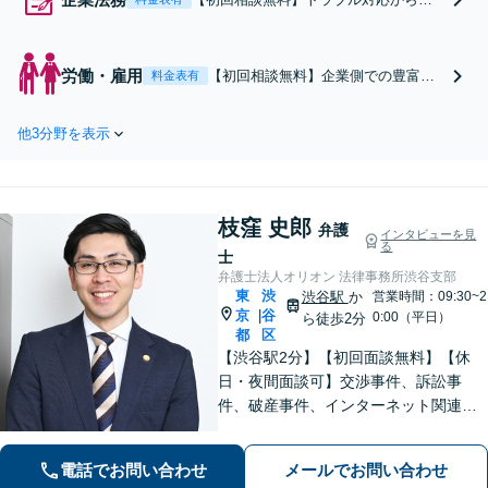
契約書の作成、日常の法律相談まで。I
T企業、金融機関、官公庁での勤務経験
を有する弁護士が、あなたの法律問題
労働・雇用
【初回相談無料】企業側での豊富な
料金表有
を解決に導きます。【メール・WEB面
勤務経験を有する弁護士が、労働問
談可】
題を迅速かつ丁寧にサポートしま
他3分野を表示
す。プロフェッショナル職、外資系
企業の労働問題についても積極的に
取り扱っています。企業側（使用者
側）の相談も対応可能です。【メー
枝窪 史郎
ル・WEB面談可】
弁護
インタビューを見
る
士
弁護士法人オリオン 法律事務所渋谷支部
東
渋
渋谷駅
か
営業時間：09:30~2
京
谷
|
0:00（平日）
ら徒歩2分
都
区
【渋谷駅2分】【初回面談無料】【休
日・夜間面談可】交渉事件、訴訟事
件、破産事件、インターネット関連事
件、離婚事件、交通事故事件、刑事事
件など多様な法律問題に対応いたしま
電話でお問い合わせ
メールでお問い合わせ
す。法律問題を抱えるお客様の不安を