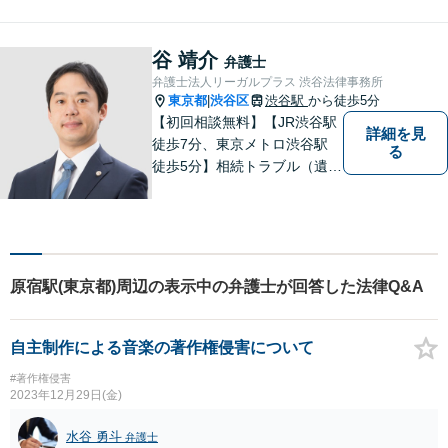
に努めています。丁寧にご意
向を伺いながら最善の解決に
向けて、10年以上にわたる弁
谷 靖介
弁護士
護士活動から得た知識・経験
弁護士法人リーガルプラス 渋谷法律事務所
をフル活用して解決を目指し
東京都
渋谷区
渋谷駅
から徒歩5分
|
ます。
【初回相談無料】【JR渋谷駅
詳細を見
徒歩7分、東京メトロ渋谷駅
る
徒歩5分】相続トラブル（遺産
分割、遺留分、遺言争い）を
メインに、ご依頼者様が納得
のいく解決に向けて尽力して
います。
原宿駅(東京都)周辺の表示中の弁護士が回答した法律Q&A
自主制作による音楽の著作権侵害について
#著作権侵害
2023年12月29日(金)
水谷 勇斗
弁護士