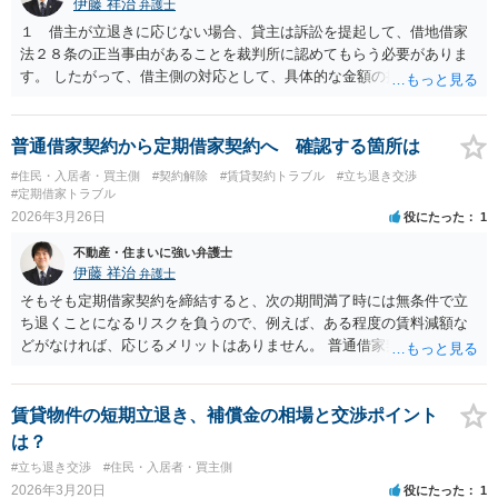
伊藤 祥治
弁護士
１ 借主が立退きに応じない場合、貸主は訴訟を提起して、借地借家
法２８条の正当事由があることを裁判所に認めてもらう必要がありま
す。 したがって、借主側の対応として、具体的な金額の提示はせず、
貸主側から納得できる条件の提示がなければ立退きには応じない、と
回答して、貸主側に対して、条件を上げるか、費用と時間をかけて訴
訟を提起するかを検討させることはよくあることです。 ２ 交渉
普通借家契約から定期借家契約へ 確認する箇所は
の状況にもよりますが、過去の提示額が事実上の上限になることはあ
#住民・入居者・買主側
#契約解除
#賃貸契約トラブル
#立ち退き交渉
ります。 ３ 以上のとおり、借主側としては、納得できる条件が提示
#定期借家トラブル
されなければ退去しない、と回答することはよくあることで、借主側
2026年3月26日
役にたった
1
が金額を提示しないこと自体で不利になることは特にないと思いま
不動産・住まいに強い弁護士
す。 ４ 調停は裁判所で行われますが、結局は話し合いなので、一般
伊藤 祥治
弁護士
論として、どちらかが不利になりやすいということはありません。
５ 貸主が立退きを求めて訴訟を提起した場合、借地借家法２８条の
そもそも定期借家契約を締結すると、次の期間満了時には無条件で立
正当事由を満たすために家賃６か月分以上の立退料が必要になること
ち退くことになるリスクを負うので、例えば、ある程度の賃料減額な
や、そもそも立退きが認められない、ということもあります。 したが
どがなければ、応じるメリットはありません。 普通借家契約であれ
って、貸主と借主の双方の事情によりますが、家賃６か月分以上の立
ば、貸主は訴訟で正当事由があることを裁判所で認めさせないと、強
退料が支払われることはあります。
制的に立ち退かせることはできません。 納得できる条件が事前に提示
されなければ、定期借家契約の締結にも、立退きにも応じない、とい
賃貸物件の短期立退き、補償金の相場と交渉ポイント
う方針でよいと思います。
は？
#立ち退き交渉
#住民・入居者・買主側
2026年3月20日
役にたった
1