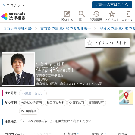
弁護士の方はこちら
ココナラへ
投稿する
探す
閲覧履歴
マイリスト
ログイン
ココナラ法律相談
東京都で法律相談できる弁護士
渋谷区で法律相談で
マイリストに入れる
いとう よしはる
伊藤 祥治
弁護士
水野泰孝法律事務所
恵比寿駅
東京都
渋谷区恵比寿南3-3-12 アージョⅠビル5階
注力分野
不動産・住まい
対応体制
分割払い利用可
初回面談無料
休日面談可
夜間面談可
WEB面談可
「メールでお問い合わせ」を優先的にご利用ください。
注意補足
インタビュー
注力分野
事例紹介
料金表
プロフィール