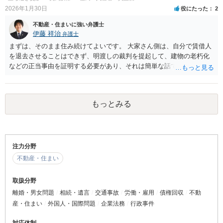
が、こちらも一方的に増額することはできず、調停や訴訟が必要にな
2026年1月30日
役にたった
2
ります。 少なくとも弁護士への相談は早めにされた方がよいですが、
賃貸人にすでに弁護士が就いている場合や、調停や訴訟が始まった場
不動産・住まいに強い弁護士
合でなければ、弁護士に依頼をせずに交渉をすることもあるかと思い
伊藤 祥治
弁護士
ます。
まずは、そのまま住み続けてよいです。 大家さん側は、自分で賃借人
を退去させることはできず、明渡しの裁判を提起して、建物の老朽化
などの正当事由を証明する必要があり、それは簡単な話ではありませ
ん。 退去はしないことを伝えつつ、納得のできる条件が出れば、退去
を検討すればよいと思います。
もっとみる
注力分野
不動産・住まい
取扱分野
離婚・男女問題
相続・遺言
交通事故
労働・雇用
債権回収
不動
産・住まい
外国人・国際問題
企業法務
行政事件