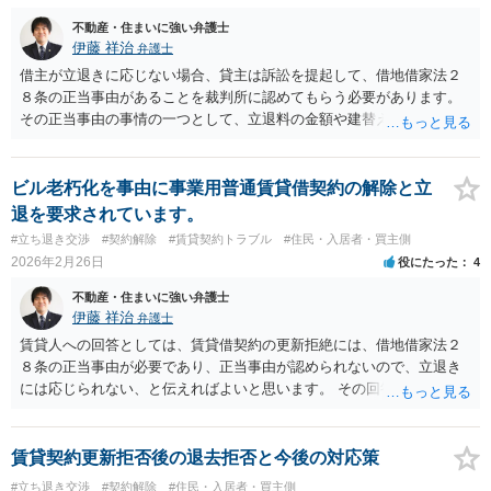
不動産・住まいに強い弁護士
伊藤 祥治
弁護士
借主が立退きに応じない場合、貸主は訴訟を提起して、借地借家法２
８条の正当事由があることを裁判所に認めてもらう必要があります。
その正当事由の事情の一つとして、立退料の金額や建替えの必要性が
考慮されます。 方針としては、納得できる条件の提示がなければ、立
退きには応じない、と回答すればよいと思います。 その場合、貸主と
しては、条件を上げるか、費用と時間をかけて訴訟を提起するかを検
ビル老朽化を事由に事業用普通賃貸借契約の解除と立
討して、条件を上げることはあります。 １について 「初回更新前・短
退を要求されています。
期入居」での一般的な立退料というのは特にありませんが、家財道具
#立ち退き交渉
#契約解除
#賃貸契約トラブル
#住民・入居者・買主側
を費用をかけて調達したのに、短期間で転居して処分することになる
2026年2月26日
役にたった
4
といった事情は、立退料を増額する理由にはなると思います。 ２につ
いて 代替物件の提示は、立退料を減額する理由になります。 ただし、
不動産・住まいに強い弁護士
その結果として、立退料を家賃数か月分で納得しなければならない、
伊藤 祥治
弁護士
というわけではありません。 ３について 引越し費用・初期費用・家賃
賃貸人への回答としては、賃貸借契約の更新拒絶には、借地借家法２
差額・家具家電の買い替え・生活への影響なども、立退料の算定の理
８条の正当事由が必要であり、正当事由が認められないので、立退き
由付けには使えると思います。 これらを踏まえて納得できる条件が提
には応じられない、と伝えればよいと思います。 その回答に対して、
示されなければ、立退きには応じない、という方針でよいと思いま
賃貸人が条件の上乗せをしてきたら、その条件を検討すればよいで
す。
す。 賃借人が自発的に立退きに応じなければ、賃貸人が訴訟を提起す
る必要があるため、そのコストを考慮して、条件を上乗せすることは
賃貸契約更新拒否後の退去拒否と今後の対応策
あります。 また、立退きから賃料増額に切り替えることもあります
#立ち退き交渉
#契約解除
#住民・入居者・買主側