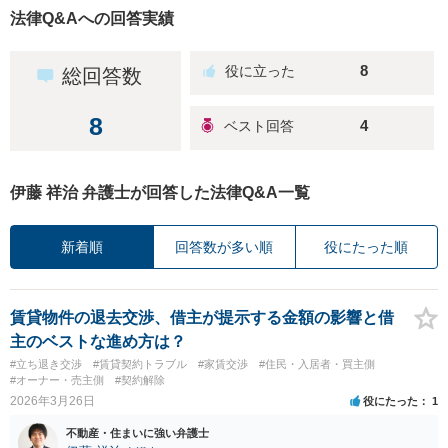
法律Q&Aへの回答実績
8
総回答数
8
4
伊藤 祥治 弁護士が回答した法律Q&A一覧
新着順
回答数が多い順
役にたった順
賃貸物件の退去交渉、借主が提示する金額の影響と借
主のベストな進め方は？
#立ち退き交渉
#賃貸契約トラブル
#家賃交渉
#住民・入居者・買主側
#オーナー・売主側
#契約解除
2026年3月26日
役にたった
1
不動産・住まいに強い弁護士