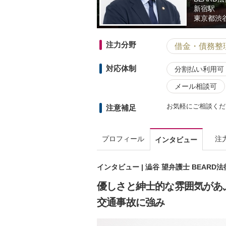
新宿駅
東京都
渋
注力分野
借金・債務整
対応体制
分割払い利用可
メール相談可
お気軽にご相談くだ
注意補足
プロフィール
注
インタビュー
インタビュー | 澁谷 望弁護士 BEARD
優しさと紳士的な雰囲気があ
交通事故に強み