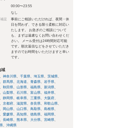
00:00〜23:55
日
なし
日補足
事前にご相談いただければ、夜間・休
日を問わず、できる限り柔軟に対応い
たします。 お急ぎのご相談について
も、まずは遠慮なくお問い合わせくだ
さい。 メール受付は24時間対応可能
です。順次返信などをさせていただき
ますのでお時間をいただけますと幸い
です。
地域
神奈川県
千葉県
埼玉県
茨城県
群馬県
北海道
青森県
岩手県
秋田県
山形県
福島県
新潟県
山梨県
石川県
富山県
福井県
静岡県
岐阜県
三重県
大阪府
京都府
滋賀県
奈良県
和歌山県
岡山県
山口県
鳥取県
島根県
愛媛県
高知県
徳島県
福岡県
長崎県
熊本県
大分県
宮崎県
県
沖縄県