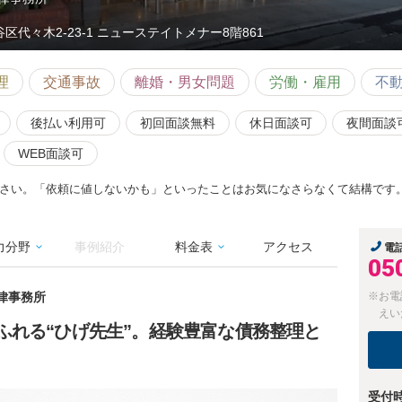
谷区代々木2-23-1 ニューステイトメナー8階861
理
交通事故
離婚・男女問題
労働・雇用
不
後払い利用可
初回面談無料
休日面談可
夜間面談
WEB面談可
さい。「依頼に値しないかも」といったことはお気になさらなくて結構です
力分野
事例紹介
料金表
アクセス
電
05
法律事務所
※お電
えい
ふれる“ひげ先生”。経験豊富な債務整理と
受付