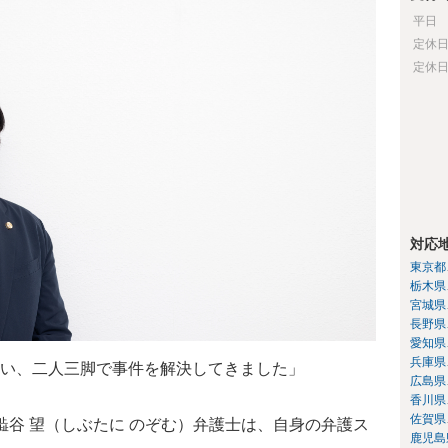
平日
定休
定休
対応
東京都
栃木県
宮城県
長野県
愛知県
兵庫県
い、二人三脚で事件を解決してきました」
広島県
香川県
佐賀県
澁谷 望（しぶたに のぞむ）弁護士は、自身の弁護ス
鹿児島