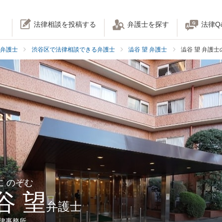
法律相談を投稿する
弁護士を探す
法律Q
弁護士
渋谷区で法律相談できる弁護士
澁谷 望 弁護士
澁谷 望 弁護
に のぞむ
谷 望
弁護士
法律事務所