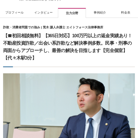
プロフィール
インタビュー
事例紹介
料金表
注力分野
詐欺・消費者問題での強み | 荒木 謙人弁護士 エイトフォース法律事務所
【☎︎初回相談無料】【365日対応】100万円以上の返金実績あり！
不動産投資詐欺／出会い系詐欺など解決事例多数。民事・刑事の
両面からアプローチし、最善の解決を目指します【完全個室】
【代々木駅3分】