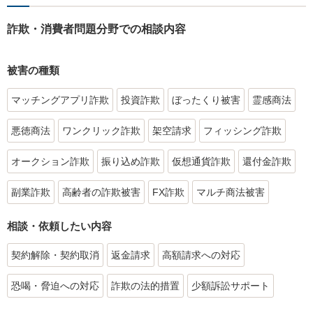
詐欺・消費者問題分野での相談内容
被害の種類
マッチングアプリ詐欺
投資詐欺
ぼったくり被害
霊感商法
悪徳商法
ワンクリック詐欺
架空請求
フィッシング詐欺
オークション詐欺
振り込め詐欺
仮想通貨詐欺
還付金詐欺
副業詐欺
高齢者の詐欺被害
FX詐欺
マルチ商法被害
相談・依頼したい内容
契約解除・契約取消
返金請求
高額請求への対応
恐喝・脅迫への対応
詐欺の法的措置
少額訴訟サポート