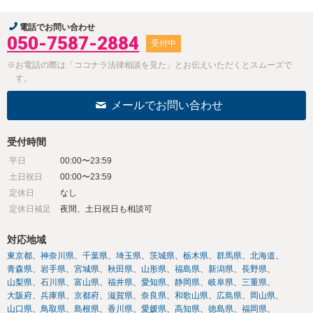
電話でお問い合わせ
050-7587-2884
受付中
※お電話の際は「ココナラ法律相談を見た」とお伝えいただくとスムーズで
す。
メールでお問い合わせ
受付時間
平日
00:00〜23:59
土日祝日
00:00〜23:59
定休日
なし
定休日補足
夜間、土日祝日も相談可
対応地域
東京都
神奈川県
千葉県
埼玉県
茨城県
栃木県
群馬県
北海道
青森県
岩手県
宮城県
秋田県
山形県
福島県
新潟県
長野県
山梨県
石川県
富山県
福井県
愛知県
静岡県
岐阜県
三重県
大阪府
兵庫県
京都府
滋賀県
奈良県
和歌山県
広島県
岡山県
山口県
鳥取県
島根県
香川県
愛媛県
高知県
徳島県
福岡県