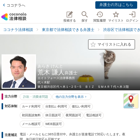
弁護士の方はこちら
ココナラへ
投稿する
探す
閲覧履歴
マイリスト
ログイン
ココナラ法律相談
東京都で法律相談できる弁護士
渋谷区で法律相談で
マイリストに入れる
あらき けんと
荒木 謙人
弁護士
エイトフォース法律事務所
代々木駅
東京都
渋谷区代々木１−２５−５ ＢＩＺ ＳＭＡＲＴ代々木３階
注力分野
詐欺・消費者問題
他の注力分野を表示
対応体制
カード利用可
分割払い利用可
後払い利用可
初回面談無料
休日面談可
夜間面談可
電話相談可
メール相談可
WEB面談可
電話・メールともに365日受付中。弁護士が直接電話で対応いたします。夜
注意補足
間、休日祝日対応も可能です。