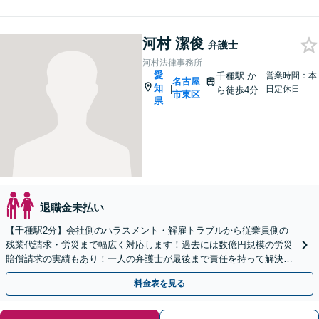
河村 潔俊
弁護士
河村法律事務所
愛
千種駅
か
営業時間：本
名古屋
知
|
日定休日
ら徒歩4分
市東区
県
退職金未払い
【千種駅2分】会社側のハラスメント・解雇トラブルから従業員側の
残業代請求・労災まで幅広く対応します！過去には数億円規模の労災
賠償請求の実績もあり！一人の弁護士が最後まで責任を持って解決を
目指します！【土日夜間対応可】【オンライン対応可】
料金表を見る