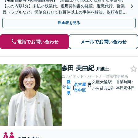
【丸の内駅1分】未払い残業代、雇用契約書の確認、退職代行、従業
員トラブルなど、労使合わせて数百件以上の事件を解決。依頼者様の
強い味方になります。残業代のセミナー講師の経験多数！
料金表を見る
電話でお問い合わせ
メールでお問い合わせ
森田 美由紀
弁護士
ユナイテッド・パートナーズ法律事務所
愛
久屋大通駅
営業時間：
名古屋
知
|
本日定休日
から徒歩1分
市中区
県