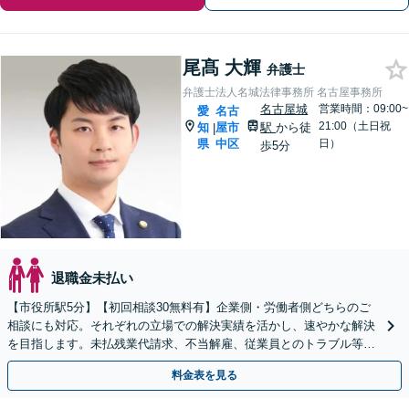
尾髙 大輝
弁護士
弁護士法人名城法律事務所 名古屋事務所
名古屋城
営業時間：09:00~
愛
名古
21:00（土日祝
知
屋市
駅
から徒
|
県
中区
日）
歩5分
退職金未払い
【市役所駅5分】【初回相談30無料有】企業側・労働者側どちらのご
相談にも対応。それぞれの立場での解決実績を活かし、速やかな解決
を目指します。未払残業代請求、不当解雇、従業員とのトラブル等は
お任せ下さい。顧問弁護士業務にも注力【土日祝対応可】
料金表を見る