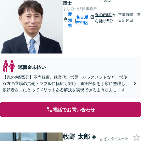
見る
護士
よしみつ法律事務所
愛
丸の内駅
か
営業時間：本
名古屋
知
|
日定休日
ら徒歩5分
市中区
県
退職金未払い
【丸の内駅5分】不当解雇、残業代、労災、ハラスメントなど、労使
双方の立場の労働トラブルに幅広く対応。事実関係を丁寧に整理し、
依頼者さまにとってメリットある解決を実現できるよう尽力します
【オンライン面談OK】【休日・夜間相談可】
電話でお問い合わせ
牧野 太郎
弁
インタビューを