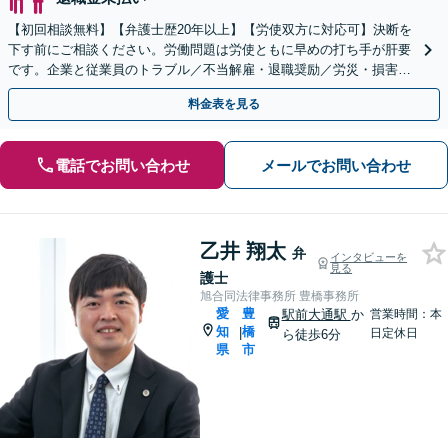
【初回相談無料】【弁護士歴20年以上】【労使双方に対応可】決断を
下す前にご相談ください。労働問題は労使ともに早めの打ち手が肝要
です。企業と従業員のトラブル／不当解雇・退職奨励／労災・損害賠
償請求など幅広く対応【久屋大通駅3分】
料金表を見る
電話でお問い合わせ
メールでお問い合わせ
乙井 翔太
弁
インタビューを
見る
護士
旭合同法律事務所 豊橋事務所
愛
豊
駅前大通駅
か
営業時間：本
知
橋
|
日定休日
ら徒歩6分
県
市