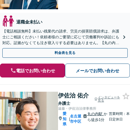
退職金未払い
【電話相談無料】未払い残業代の請求、労災の損害賠償請求は、弁護
士にご相談ください！依頼者様のご要望に応じて労働審判や訴訟にも
対応。証拠がなくても泣き寝入りする必要はありません。【丸の内駅
3分】【休日面談可】
料金表を見る
電話でお問い合わせ
メールでお問い合わせ
伊佐治 佑介
インタビューを
見る
弁護士
遠藤・伊佐治法律事務所
愛
丸の内駅
か
営業時間：本
名古屋
知
|
日定休日
ら徒歩1分
市中区
県