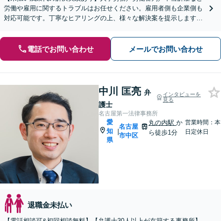
労働や雇用に関するトラブルはお任せください。雇用者側も企業側も
対応可能です。丁寧なヒアリングの上、様々な解決案を提示します
【ビデオ面談OK】【御器所駅／桜山駅徒歩14分】
電話でお問い合わせ
メールでお問い合わせ
中川 匡亮
弁
インタビューを
見る
護士
名古屋第一法律事務所
愛
丸の内駅
か
営業時間：本
名古屋
知
|
日定休日
ら徒歩1分
市中区
県
退職金未払い
【電話相談可&初回相談無料】【弁護士30人以上が在籍する事務所】