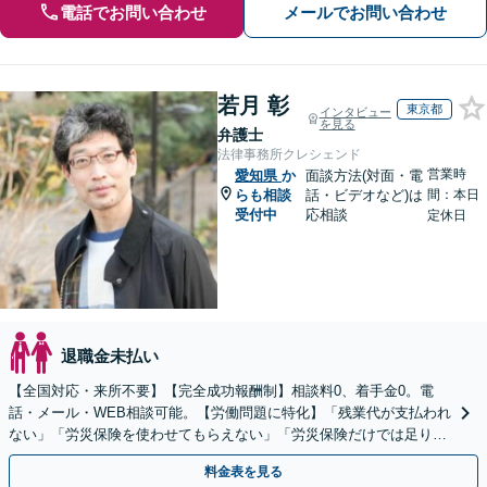
電話でお問い合わせ
メールでお問い合わせ
若月 彰
東京都
インタビュー
を見る
弁護士
法律事務所クレシェンド
営業時
愛知県
か
面談方法(対面・電
らも相談
話・ビデオなど)は
間：本日
受付中
応相談
定休日
退職金未払い
【全国対応・来所不要】【完全成功報酬制】相談料0、着手金0。電
話・メール・WEB相談可能。【労働問題に特化】「残業代が支払われ
ない」「労災保険を使わせてもらえない」「労災保険だけでは足りな
い。損害賠償請求したい」など労働問題はお任せを。
料金表を見る