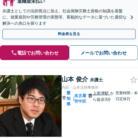
退職金未払い
弁護士としての法的視点に加え、社会保険労務士資格の知識を基盤
に、就業規則や労務管理の実態等、客観的なデータに基づいた適切な
解決への糸口を探ります
料金表を見る
電話でお問い合わせ
メールでお問い合わせ
山本 俊介
弁護士
内田・山本法律事務所
愛
上前津駅
か
営業時間：本
名古屋
知
|
日定休日
ら徒歩3分
市中区
県