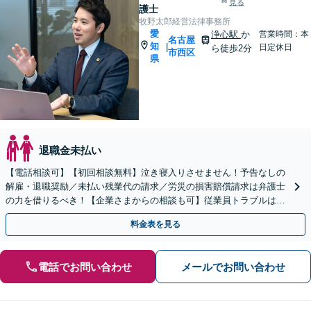
見る
護士
牧野太郎経営法律事務所
愛
浄心駅
か
営業時間：本
名古屋
知
|
日定休日
ら徒歩2分
市西区
県
退職金未払い
【電話相談可】【初回相談無料】泣き寝入りさせません！予告なしの
解雇・退職奨励／未払い残業代の請求／労災の損害賠償請求は弁護士
の力を借りるべき！【企業さまからの相談も可】従業員トラブルは、
慎重な対処が必要です【完全個室】【浄心駅2分】
料金表を見る
電話でお問い合わせ
メールでお問い合わせ