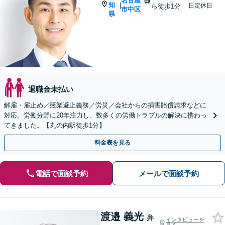
名古屋
知
|
日定休日
ら徒歩1分
市中区
県
退職金未払い
解雇・雇止め／競業避止義務／労災／会社からの損害賠償請求などに
対応。労働分野に20年注力し、数多くの労働トラブルの解決に携わっ
てきました。【丸の内駅徒歩1分】
料金表を見る
電話で面談予約
メールで面談予約
渡邉 義光
弁
インタビューを