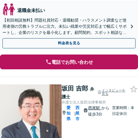
退職金未払い
【初回相談無料】問題社員対応・退職勧奨・ハラスメント調査など使
用者側の労務トラブルに注力。未払い残業や労災対応まで幅広くサポ
ートし、企業のリスクを最小化します。顧問契約、スポット相談など
柔軟に対応可能【豊橋駅10分】【夜間相談可】
料金表を見る
電話でお問い合わせ
坂田 吉郎
弁
インタビューを
見る
護士
弁護士法人坂田法律事務所
愛
西
西尾駅
から
営業時間：本
知
尾
|
日定休日
徒歩3分
県
市