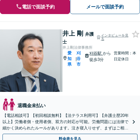
電話で面談予約
メールで面談予約
井上 剛
弁護
インタビューを見
る
士
井上剛法律事務所
愛
刈
刈谷駅
から
営業時間：本
知
谷
|
日定休日
徒歩3分
県
市
退職金未払い
【電話相談可】【初回相談無料】【法テラス利用可】【弁護士歴20年
以上】労働者側・使用者側、双方の対応が可能。労働問題には法律で
細かく決められたルールがあります。泣き寝入りせず、まずはご相談
を！【夜間・休日面談可】【完全個室】【刈谷駅3分】
料金表を見る