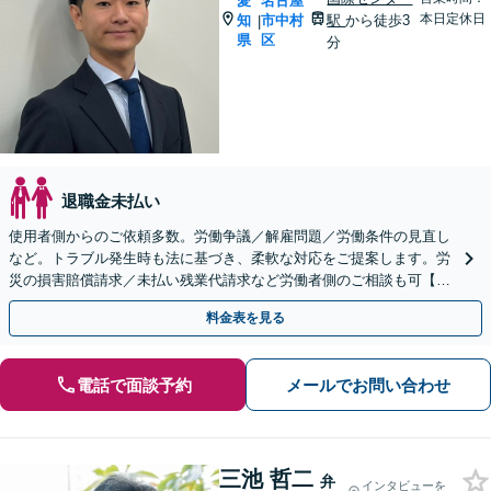
愛
名古屋
本日定休日
知
市中村
駅
から徒歩3
|
県
区
分
退職金未払い
使用者側からのご依頼多数。労働争議／解雇問題／労働条件の見直し
など。トラブル発生時も法に基づき、柔軟な対応をご提案します。労
災の損害賠償請求／未払い残業代請求など労働者側のご相談も可【休
日対応可能】【電話・WEB面談】
料金表を見る
電話で面談予約
メールでお問い合わせ
三池 哲二
弁
インタビューを