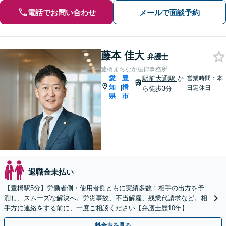
電話でお問い合わせ
メールで面談予約
藤本 佳大
弁護士
豊橋まちなか法律事務所
愛
豊
駅前大通駅
か
営業時間：本
知
橋
|
日定休日
ら徒歩3分
県
市
退職金未払い
【豊橋駅5分】労働者側・使用者側ともに実績多数！相手の出方を予
測し、スムーズな解決へ。労災事故、不当解雇、残業代請求など。相
手方に連絡をする前に、一度ご相談ください【弁護士歴10年】
料金表を見る