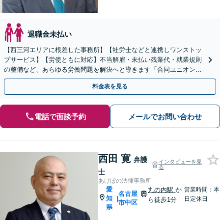
退職金未払い
【西三河エリアに根差した事務所】【社労士などと連携しワンストッ
プサービス】【労使ともに対応】不当解雇・未払い残業代・就業規則
の整備など、あらゆる労働問題を解決へと導きます「合同ユニオン」
との交渉を代理した経験あり【休日・夜間相談あり】
料金表を見る
電話で面談予約
メールでお問い合わせ
西田 寛
弁護
インタビューを見
る
士
あけぼの法律事務所
愛
丸の内駅
か
営業時間：本
名古屋
知
|
日定休日
ら徒歩1分
市中区
県