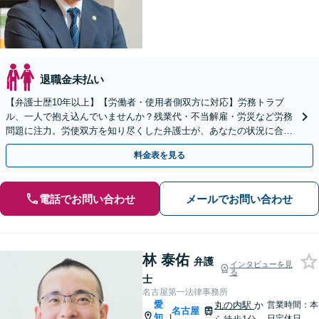
退職金未払い
【弁護士歴10年以上】【労働者・使用者側双方に対応】労務トラブ
ル、一人で抱え込んでいませんか？残業代・不当解雇・労災など労務
問題に注力。労使双方を知り尽くした弁護士が、あなたの状況に合わ
せた柔軟な解決策をご提案します。【丸の内駅2分】
料金表を見る
電話でお問い合わせ
メールでお問い合わせ
林 泰佑
弁護
インタビューを見
る
士
名古屋第一法律事務所
愛
丸の内駅
か
営業時間：本
名古屋
知
|
日定休日