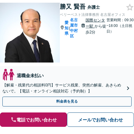
勝又 賢吾
弁護士
ベリーベスト法律事務所 名古屋オフィス
名古
国際センタ
営業時間：09:30
愛
屋市
~18:00（土日祝
ー駅
から徒
知
|
中村
日）
歩2分
県
区
退職金未払い
【解雇・残業代の相談料0円】サービス残業、突然の解雇、あきらめ
ないで。【電話・オンライン相談対応（予約制）】
料金表を見る
電話でお問い合わせ
メールでお問い合わせ