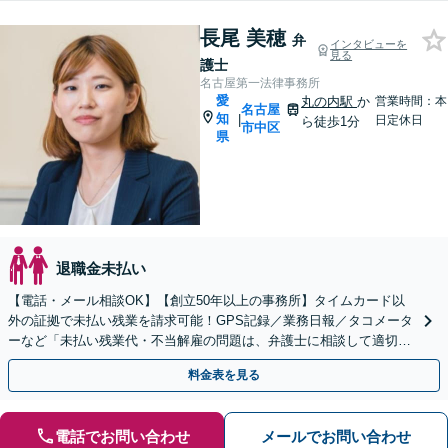
長尾 美穂
弁
インタビューを
見る
護士
名古屋第一法律事務所
愛
丸の内駅
か
営業時間：本
名古屋
知
|
日定休日
ら徒歩1分
市中区
県
退職金未払い
【電話・メール相談OK】【創立50年以上の事務所】タイムカード以
外の証拠で未払い残業を請求可能！GPS記録／業務日報／タコメータ
ーなど「未払い残業代・不当解雇の問題は、弁護士に相談して適切に
対処しましょう」【丸の内駅1分】【初回相談無料】
料金表を見る
電話でお問い合わせ
メールでお問い合わせ