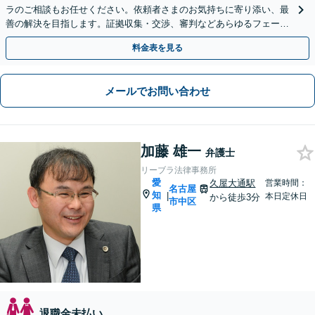
ラのご相談もお任せください。依頼者さまのお気持ちに寄り添い、最
善の解決を目指します。証拠収集・交渉、審判などあらゆるフェーズ
に対応しています【オンライン面談OK（顧問契約後）】
料金表を見る
メールでお問い合わせ
加藤 雄一
弁護士
リーブラ法律事務所
愛
久屋大通駅
営業時間：
名古屋
知
|
本日定休日
から徒歩3分
市中区
県
退職金未払い