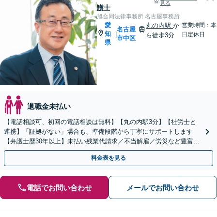
見る
護士
旭合同法律事務所 名古屋事務所
愛
丸の内駅
か
営業時間：本
名古屋
知
|
日定休日
ら徒歩3分
市中区
県
退職金未払い
【電話相談可、初回の電話相談は無料】【丸の内駅3分】【社労士と
連携】「証拠がない」場合も、準備段階から丁寧にサポートします
【弁護士歴30年以上】未払い残業代請求／不当解雇／労災など豊富な
実績あり！労使双方の対応可能です【夜間休日対応】
料金表を見る
電話でお問い合わせ
メールでお問い合わせ