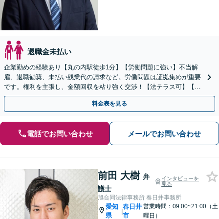
退職金未払い
企業勤めの経験あり【丸の内駅徒歩1分】【労働問題に強い】不当解
雇、退職勧奨、未払い残業代の請求など。労働問題は証拠集めが重要
です。権利を主張し、金額回収を粘り強く交渉！【法テラス可】【休
日・夜間の受付】【初回相談30分無料】
料金表を見る
電話でお問い合わせ
メールでお問い合わせ
前田 大樹
弁
インタビューを
見る
護士
旭合同法律事務所 春日井事務所
愛知
春日井
営業時間：09:00~21:00（土
|
県
市
曜日）