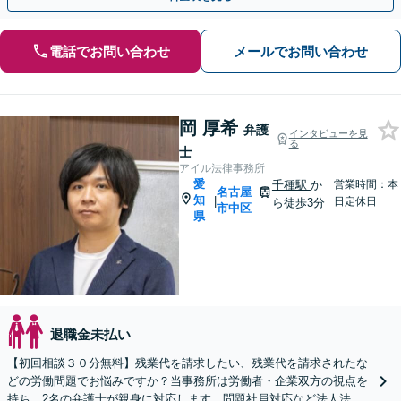
電話でお問い合わせ
メールでお問い合わせ
岡 厚希
弁護
インタビューを見
る
士
アイル法律事務所
愛
千種駅
か
営業時間：本
名古屋
知
|
日定休日
ら徒歩3分
市中区
県
退職金未払い
【初回相談３０分無料】残業代を請求したい、残業代を請求されたな
どの労働問題でお悩みですか？当事務所は労働者・企業双方の視点を
持ち、2名の弁護士が親身に対応します。問題社員対応など法人法務