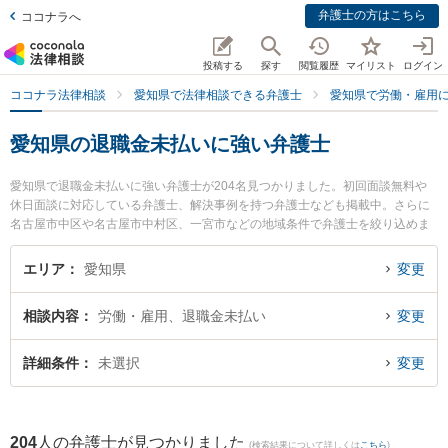
弁護士の方はこちら
ココナラへ
投稿する
探す
閲覧履歴
マイリスト
ログイン
ココナラ法律相談
愛知県で法律相談できる弁護士
愛知県で労働・雇用
愛知県の退職金未払いに強い弁護士
愛知県で退職金未払いに強い弁護士が204名見つかりました。初回面談無料や
休日面談に対応している弁護士、解決事例を持つ弁護士なども掲載中。さらに
名古屋市中区や名古屋市中村区、一宮市などの地域条件で弁護士を絞り込めま
す。労働・雇用に関係する不当解雇や退職勧奨、内定取消等の細かな分野での
絞り込み検索もでき便利です。特に勝川法律事務所の長谷川 知正弁護士や井上
エリア
愛知県
変更
剛法律事務所の井上 剛弁護士、アイル法律事務所の岡 厚希弁護士のプロフィー
ル情報や弁護士費用、強みなどが注目されています。『愛知県で土日や夜間に
相談内容
労働・雇用、退職金未払い
変更
発生した退職金未払いのトラブルを今すぐに弁護士に相談したい』『退職金未
払いのトラブル解決の実績豊富な近くの弁護士を検索したい』『初回相談無料
で退職金未払いを法律相談できる愛知県内の弁護士に相談予約したい』などで
詳細条件
未選択
変更
お困りの相談者さんにおすすめです。
204
人の弁護士が見つかりました
(検索結果について詳しくは
こちら
)