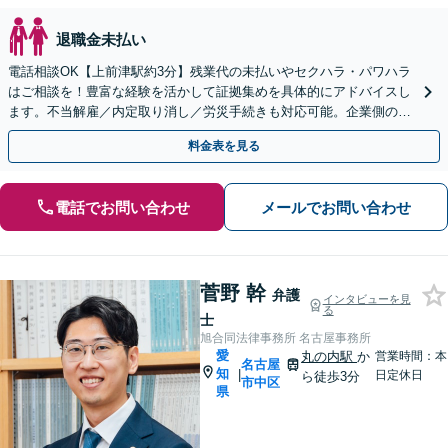
退職金未払い
電話相談OK【上前津駅約3分】残業代の未払いやセクハラ・パワハラ
はご相談を！豊富な経験を活かして証拠集めを具体的にアドバイスし
ます。不当解雇／内定取り消し／労災手続きも対応可能。企業側のご
相談も対応可【初回相談無料】
料金表を見る
電話でお問い合わせ
メールでお問い合わせ
菅野 幹
弁護
インタビューを見
る
士
旭合同法律事務所 名古屋事務所
愛
丸の内駅
か
営業時間：本
名古屋
知
|
日定休日
ら徒歩3分
市中区
県