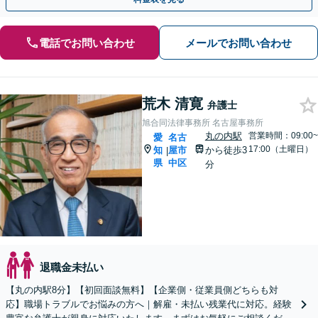
電話でお問い合わせ
メールでお問い合わせ
荒木 清寛
弁護士
旭合同法律事務所 名古屋事務所
丸の内駅
営業時間：09:00~
愛
名古
17:00（土曜日）
知
屋市
から徒歩3
|
県
中区
分
退職金未払い
【丸の内駅8分】【初回面談無料】【企業側・従業員側どちらも対
応】職場トラブルでお悩みの方へ｜解雇・未払い残業代に対応。経験