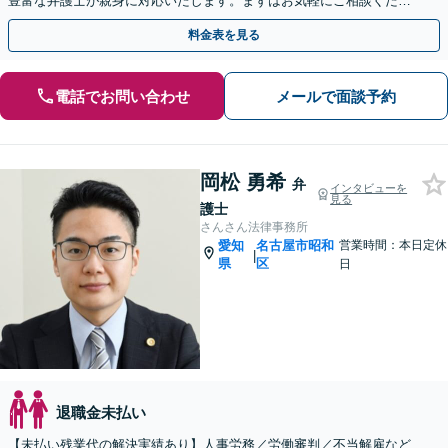
豊富な弁護士が親身に対応いたします。まずはお気軽にご相談くださ
い。【土日・電話相談対応可】
料金表を見る
電話でお問い合わせ
メールで面談予約
岡松 勇希
弁
インタビューを
見る
護士
さんさん法律事務所
愛知
名古屋市昭和
営業時間：本日定休
|
県
区
日
退職金未払い
【未払い残業代の解決実績あり】人事労務／労働審判／不当解雇など