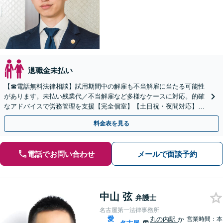
退職金未払い
【☎︎電話無料法律相談】試用期間中の解雇も不当解雇に当たる可能性
があります。未払い残業代／不当解雇など多様なケースに対応。的確
なアドバイスで労務管理を支援【完全個室】【土日祝・夜間対応】
【オンライン面談可】
料金表を見る
電話でお問い合わせ
メールで面談予約
中山 弦
弁護士
名古屋第一法律事務所
愛
丸の内駅
か
営業時間：本