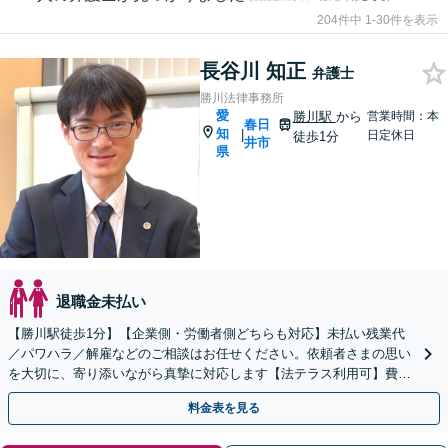
204件中 1-30件を表示
長谷川 知正
弁護士
勝川法律事務所
愛
勝川駅
から
営業時間：本
春日
知
|
日定休日
徒歩1分
井市
県
退職金未払い
【勝川駅徒歩1分】【企業側・労働者側どちらも対応】未払い残業代
／パワハラ／解雇などのご相談はお任せください。依頼者さまの思い
を大切に、寄り添いながら真摯に対応します【法テラス利用可】費用
のお支払いに不安がある方も一度ご相談ください
料金表を見る