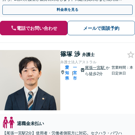
もお任せを。LINEからの予約も可能です。
料金表を見る
電話でお問い合わせ
メールで面談予約
篠塚 渉
弁護士
弁護士法人アストラル
愛
一
尾張一宮駅
か
営業時間：本
知
宮
|
日定休日
ら徒歩2分
県
市
退職金未払い
【尾張一宮駅2分】使用者・労働者側双方に対応。セクハラ・パワハ