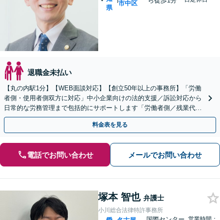
ら徒歩1分
市中区
県
退職金未払い
【丸の内駅1分】【WEB面談対応】【創立50年以上の事務所】「労働
者側・使用者側双方に対応」中小企業向けの法的支援／訴訟対応から
日常的な労務管理まで包括的にサポートします「労働者側／残業代請
求や退職に関する問題に対応」【休日・夜間相談可】
料金表を見る
電話でお問い合わせ
メールでお問い合わせ
塚本 智也
弁護士
小川総合法律特許事務所
国際センター
営業時間：