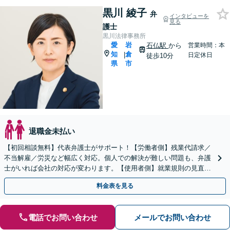
黒川 綾子
弁
インタビューを
見る
護士
黒川法律事務所
愛
岩
石仏駅
から
営業時間：本
知
倉
|
日定休日
徒歩10分
県
市
退職金未払い
【初回相談無料】代表弁護士がサポート！【労働者側】残業代請求／
不当解雇／労災など幅広く対応。個人での解決が難しい問題も、弁護
士がいれば会社の対応が変わります。【使用者側】就業規則の見直し
やハラスメント対策もお任せください【法テラス利用可能】
料金表を見る
電話でお問い合わせ
メールでお問い合わせ