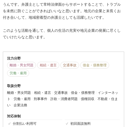
うんです。弁護士として常時法律面からサポートすることで、トラブル
を未然に防ぐことができればいいなと思います。地元の企業と末長くお
付き合いして、地域密着型の弁護士としても活躍したいです。
このような活動を通して、個人の生活の充実や地元企業の発展に尽くし
ていけたらなと思います。
注力分野
離婚・男女問題
相続・遺言
交通事故
借金・債務整理
労働・雇用
取扱分野
離婚・男女問題
相続・遺言
交通事故
借金・債務整理
インターネッ
ト
労働・雇用
刑事事件
詐欺・消費者問題
債権回収
不動産・住ま
い
企業法務
対応体制
分割払い利用可
初回面談無料