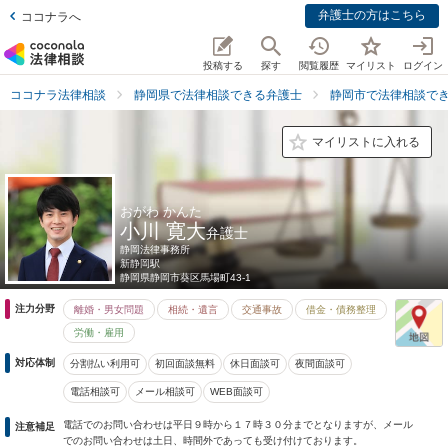
弁護士の方はこちら
ココナラへ
投稿する
探す
閲覧履歴
マイリスト
ログイン
ココナラ法律相談
静岡県で法律相談できる弁護士
静岡市で法律相談で
マイリストに入れる
おがわ かんた
小川 寛大
弁護士
静岡法律事務所
新静岡駅
静岡県
静岡市葵区馬場町43-1
注力分野
離婚・男女問題
相続・遺言
交通事故
借金・債務整理
労働・雇用
対応体制
分割払い利用可
初回面談無料
休日面談可
夜間面談可
電話相談可
メール相談可
WEB面談可
電話でのお問い合わせは平日９時から１７時３０分までとなりますが、メール
注意補足
でのお問い合わせは土日、時間外であっても受け付けております。