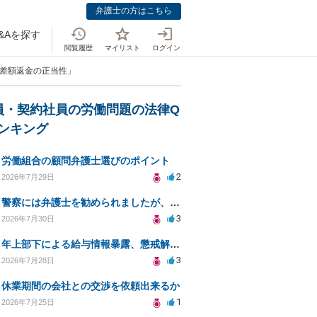
弁護士の方はこちら
&Aを探す
閲覧履歴
マイリスト
ログイン
、差額返金の正当性」
員・契約社員の労働問題の法律Q
ランキング
労働組合の顧問弁護士選びのポイント
2
2026年7月29日
警察には弁護士を勧められましたが、費用対効果で依頼をすることを躊躇しています。
3
2026年7月30日
年上部下による給与情報暴露、懲戒解雇は可能ですか？
3
2026年7月28日
休業期間の会社との交渉を依頼出来るか
1
2026年7月25日