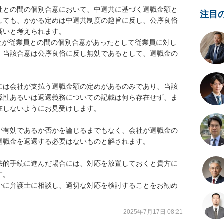
社との間の個別合意において、中退共に基づく退職金額と
注目
しても、かかる定めは中退共制度の趣旨に反し、公序良俗
いと考えられます。

会社が従業員との間の個別合意があったとして従業員に対し
、当該合意は公序良俗に反し無効であるとして、退職金の
には会社が支払う退職金額の定めがあるのみであり、当該
係性あるいは返還義務についての記載は何ら存在せず、ま
しないようにお見受けします。

が有効であるか否かを論じるまでもなく、会社が退職金の
職金を返還する必要はないものと解されます。

法的手続に進んだ場合には、対応を放置しておくと貴方に
。

かに弁護士に相談し、適切な対応を検討することをお勧め
2025年7月17日 08:21