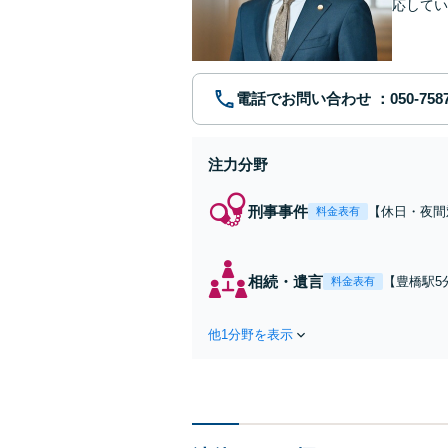
応してい
電話でお問い合わせ
注力分野
刑事事件
【休日・夜間
料金表有
まった方のも
ド感のある積
全個室】
相続・遺言
【豊橋駅5
料金表有
動産事情に
書の作成、
他1分野を表示
士歴10年