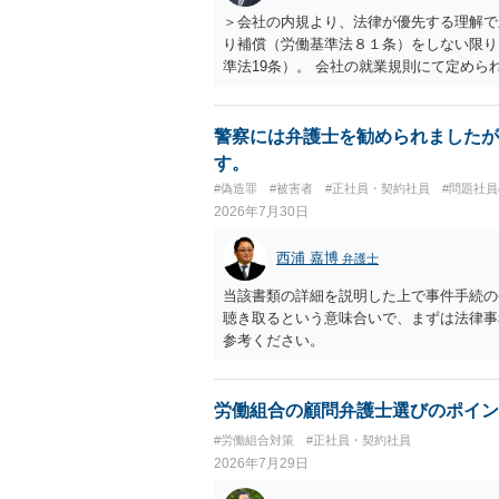
＞会社の内規より、法律が優先する理解で
り補償（労働基準法８１条）をしない限り
準法19条）。 会社の就業規則にて定め
適用はありませんので、ご安心ください。
たります。 ＞労災の休業補償と、所得補
か？ 業務労災の場合は、会社の安全配慮
警察には弁護士を勧められましたが
（治療費、通院慰謝料、入院費、入院慰謝
す。
と思われます。 また、業務労災での第三
#偽造罪
#被害者
#正社員・契約社員
#問題社
の賠償責任も考えられます。 労災で支払
2026年7月30日
えた部分は、会社もしくは、第三者から支
思います（良い会社でしたら、自ら話して
西浦 嘉博
弁護士
もしくは対応を最寄りの弁護士にご相談く
当該書類の詳細を説明した上で事件手続の
聴き取るという意味合いで、まずは法律事
参考ください。
労働組合の顧問弁護士選びのポイン
#労働組合対策
#正社員・契約社員
2026年7月29日