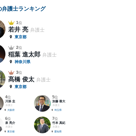
の弁護士ランキング
1
位
若井 亮
弁護士
東京都
2
位
稲葉 進太郎
弁護士
神奈川県
3
位
髙橋 俊太
弁護士
東京都
4
5
位
位
川添 圭
加藤 善大
弁護士
弁護士
大阪府
埼玉県
6
7
位
位
泉 亮介
竹本 真紀
弁護士
弁護士
東京都
愛知県