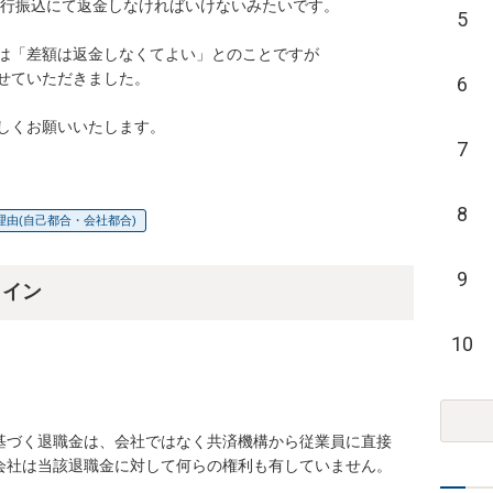
行振込にて返金しなければいけないみたいです。

5
は「差額は返金しなくてよい」とのことですが

せていただきました。

6
しくお願いいたします。
7
8
理由(自己都合・会社都合)
9
ライン
10
基づく退職金は、会社ではなく共済機構から従業員に直接
会社は当該退職金に対して何らの権利も有していません。
