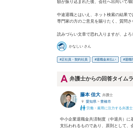
額が振り込まれた後、会社へ出向いて/銀
中途退職とはいえ、ネット検索の結果で
専門家の方のご意見を賜りたく、質問さ
読みづらい文章で恐れ入りますが、よろ
かなしい さん
正社員・契約社員
退職金未払い
退職
弁護士からの回答タイム
藤本 佳大
弁護士
愛知県
>
豊橋市
労働・雇用に注力する弁護士
中小企業退職金共済制度（中退共）に
支払われるものであり、原則として、