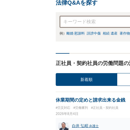
法律Q&Aを探す
例）
離婚 慰謝料
誹謗中傷
相続 遺産
著作物
正社員・契約社員の労働問題の
新着順
休業期間の定めと請求出来る金銭
#労災対応
#労働審判
#正社員・契約社員
2026年8月4日
白井 弘昭
弁護士