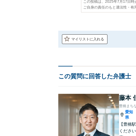
この投稿は、2025年7月17日
ご自身の責任のもと適法性・有
マイリストに入れる
この質問に回答した弁護士
藤本 
豊橋まち
愛知
県
【豊橋駅
ください