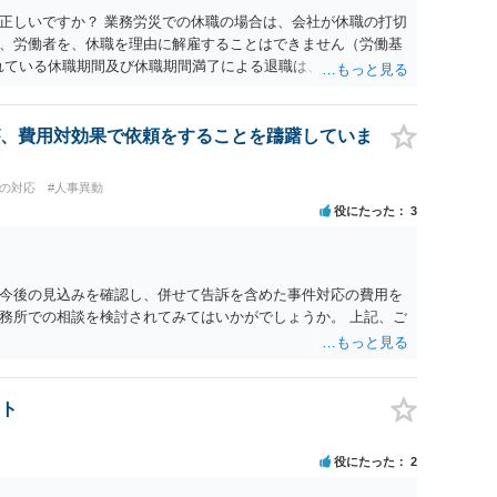
正しいですか？ 業務労災での休職の場合は、会社が休職の打切
、労働者を、休職を理由に解雇することはできません（労働基
られている休職期間及び休職期間満了による退職は、業務労災への
 仮に会社が打切り補償をせずに解雇した場合は、不当解雇に当
償保険の保険金とは別に、受け取れる金銭はありますでしょう
義務違反が認められると解されますので、会社の損害賠償責任
、費用対効果で依頼をすることを躊躇していま
料、後遺障害慰謝料、逸失利益等）が認められる可能性が高い
者行為傷害（同僚の不注意等による事故）の場合は、当該第三者
員の対応
#人事異動
われた分は、損害額から控除（損益相殺）されますが、それを超
役にたった
3
払ってもらうことになります。 会社等との交渉が必要になると
くると思いますが・・・）。極めて専門的な話ですので、詳細
ださい。 以上、ご参考まで。
今後の見込みを確認し、併せて告訴を含めた事件対応の費用を
務所での相談を検討されてみてはいかがでしょうか。 上記、ご
ト
役にたった
2