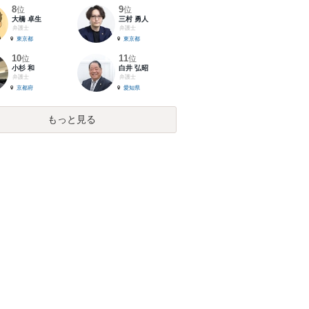
8
9
位
位
大橋 卓生
三村 勇人
弁護士
弁護士
東京都
東京都
10
11
位
位
小杉 和
白井 弘昭
弁護士
弁護士
京都府
愛知県
もっと見る