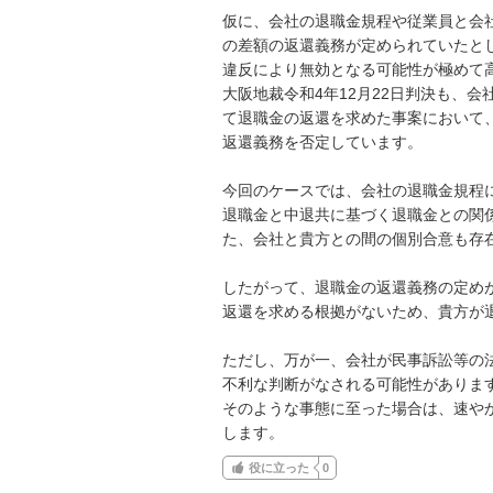
仮に、会社の退職金規程や従業員と会
の差額の返還義務が定められていたと
違反により無効となる可能性が極めて高
大阪地裁令和4年12月22日判決も、
て退職金の返還を求めた事案において
返還義務を否定しています。

今回のケースでは、会社の退職金規程
退職金と中退共に基づく退職金との関
た、会社と貴方との間の個別合意も存在
したがって、退職金の返還義務の定め
返還を求める根拠がないため、貴方が退
ただし、万が一、会社が民事訴訟等の
不利な判断がなされる可能性があります
そのような事態に至った場合は、速や
します。
役に立った
0