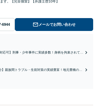
ます。【完全個室】【弁護士歴10年】
メールでお問い合わせ
対応可】刑事・少年事件に実績多数！身柄を拘束されてし
とへ迅速に接見。早期の身柄解放、示談交渉など、スピー
極的な弁護活動を行います。お早めにご相談ください【完
分】親族間トラブル・生前対策の実績豊富！地元豊橋の不
も精通しています。遺産分割、遺留分、相続放棄、遺言
事業の親族間承継など、お気軽にご相談ください【弁護
】