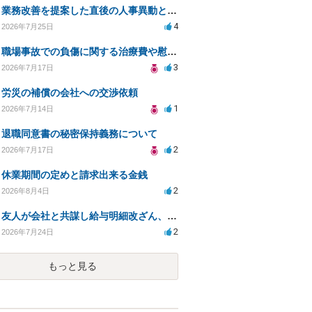
業務改善を提案した直後の人事異動と適応障害について、法的に問題があるか相談したいです。
4
2026年7月25日
職場事故での負傷に関する治療費や慰謝料の相談について
3
2026年7月17日
労災の補償の会社への交渉依頼
1
2026年7月14日
退職同意書の秘密保持義務について
2
2026年7月17日
休業期間の定めと請求出来る金銭
2
2026年8月4日
友人が会社と共謀し給与明細改ざん、生活保護不正受給の法的影響は？
2
2026年7月24日
もっと見る