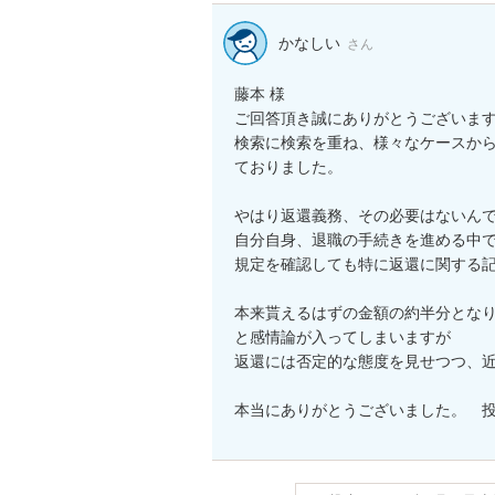
かなしい
さん
藤本 様

ご回答頂き誠にありがとうございます
検索に検索を重ね、様々なケースか
ておりました。

やはり返還義務、その必要はないんで
自分自身、退職の手続きを進める中
規定を確認しても特に返還に関する記
本来貰えるはずの金額の約半分となり
と感情論が入ってしまいますが

返還には否定的な態度を見せつつ、近
本当にありがとうございました。　