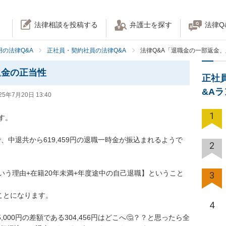
法律相談を投稿する
弁護士を探す
法律Q
の法律Q&A
正社員・契約社員の法律Q&A
法律Q&A「退職金の一部返金
返金の正当性
正社
&A
25年7月20日 13:40
1
。

在籍で、中退共から619,459円の退職一時金が振込まれるようで
2


いう理由+在籍20年未満+年度途中の自己退職】ということ
3
ことになります。

4
5,000円の差額である304,456円はどこへ🤔？？と思ったら全