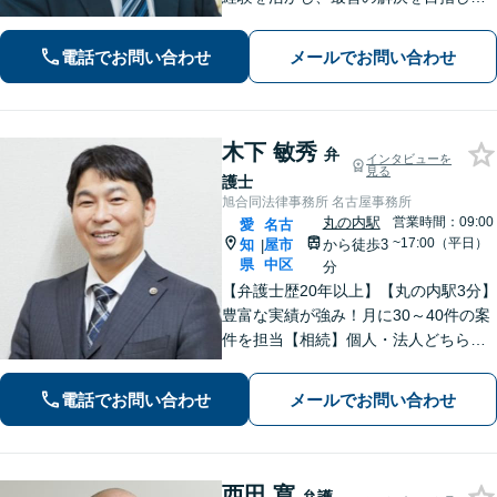
す【交通事故】示談金の大幅な増額に
向けて尽力【労働問題】証拠集め・準
電話でお問い合わせ
メールでお問い合わせ
備から親身にサポート【他士業と連
携】
木下 敏秀
弁
インタビューを
見る
護士
旭合同法律事務所 名古屋事務所
丸の内駅
営業時間：09:00
愛
名古
~17:00（平日）
知
屋市
から徒歩3
|
県
中区
分
【弁護士歴20年以上】【丸の内駅3分】
豊富な実績が強み！月に30～40件の案
件を担当【相続】個人・法人どちらの
相談もお任せください【借金問題】双
方ともに納得する解決を目指します
電話でお問い合わせ
メールでお問い合わせ
【離婚問題】他士業と連携し多角的な
サービスを提供【初回面談無料】
西田 寛