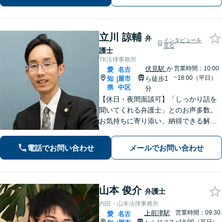
けます。お気軽にご相談ください。
立川 諒輔
弁
インタビューを
見る
護士
TK法律事務所
伏見駅
か
営業時間：10:00
愛
名古
~18:00（平日）
知
屋市
ら徒歩1
|
県
中区
分
【休日・夜間面談可】「しっかり話を
聞いてくれる弁護士」とのお声多数。
お気持ちに寄り添い、納得できる解決
を目指します。【離婚・相続・債務整
理・企業法務など幅広く対応】複数弁
電話でお問い合わせ
メールでお問い合わせ
護士で協議しながら進める体制で、安
心してご相談いただけます。
山本 俊介
弁護士
内田・山本法律事務所
上前津駅
営業時間：09:30
愛
名古