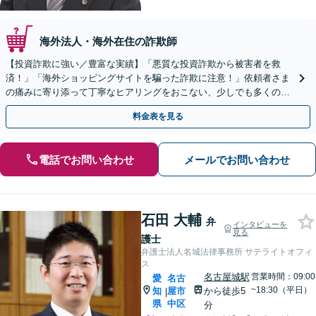
海外法人・海外在住の詐欺師
【投資詐欺に強い／豊富な実績】「悪質な投資詐欺から被害者を救
済！」「海外ショッピングサイトを騙った詐欺に注意！」依頼者さま
の痛みに寄り添って丁寧なヒアリングをおこない、少しでも多くの返
金が得られるよう尽力します！
料金表を見る
電話でお問い合わせ
メールでお問い合わせ
石田 大輔
弁
インタビューを
見る
護士
弁護士法人名城法律事務所 サテライトオフィ
ス
名古屋城駅
営業時間：09:00
愛
名古
~18:30（平日）
知
屋市
から徒歩5
|
県
中区
分