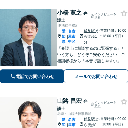
ト！
小橋 寛之
弁
インタビューを
見る
護士
TK法律事務所
伏見駅
か
営業時間：10:00
愛
名古
~18:00（平日）
知
屋市
ら徒歩1
|
県
中区
分
「弁護士に相談するのは緊張する」と
いう方も、どうぞご安心ください。ご
相談者様から「本音で話しやすい」と
言われる親しみやすさが強みです。離
婚や借金、刑事事件など幅広い問題に
電話でお問い合わせ
メールでお問い合わせ
寄り添い、専門家としての確かな視点
で、あなたとの「二人三脚での解決」
を目指します
山路 昌宏
弁
インタビューを
見る
護士
尾崎・山路法律事務所
伏見駅
か
営業時間：09:00
愛
名古
~18:00（平日）
知
屋市
ら徒歩1
|