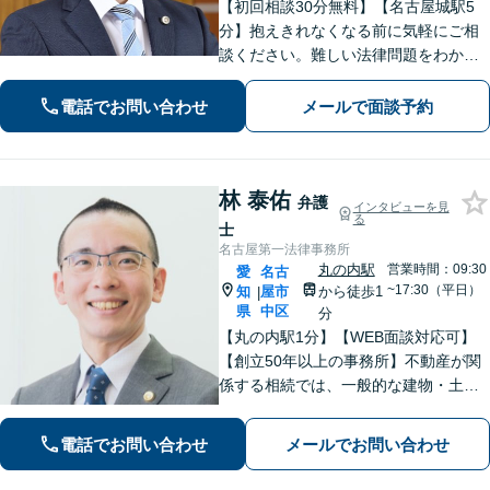
【初回相談30分無料】【名古屋城駅5
分】抱えきれなくなる前に気軽にご相
談ください。難しい法律問題をわかり
やすく柔らかく説明します。相続・交
通事故・借金債務整理・企業法務な
電話でお問い合わせ
メールで面談予約
ど、どうぞご相談ください。
林 泰佑
弁護
インタビューを見
る
士
名古屋第一法律事務所
丸の内駅
営業時間：09:30
愛
名古
~17:30（平日）
知
屋市
から徒歩1
|
県
中区
分
【丸の内駅1分】【WEB面談対応可】
【創立50年以上の事務所】不動産が関
係する相続では、一般的な建物・土地
から農地まで幅広く対応いたします。
「IT法務部によるチームでの問題解
電話でお問い合わせ
メールでお問い合わせ
決」ITに関する深い知見を活かして技
術的な観点からも問題解決をサポー