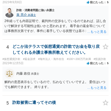
2023年9月8日
役にたった
5
詐欺・消費者問題に強い弁護士
泉 亮介
弁護士
2年経っても内容証明で、裁判外の交渉をしているのであれば、話し合
いで解決する可能性は低いかと思われます。 着手金の返金等について
は事務所次第ですが、事件に着手している状態では基本的に返金に応
じてくれない事務所が多いかと思われます。 依頼している弁護士に
は、現状や今後どう動くのか、回収可能性についてどのような見込み
か等疑問や不安に思っていることは確認をされた方が良いでしょう。
4
どこか法テラスで仮想通貨の詐欺でお金を取り戻
してくれる弁護士事務所教えてください。
#仮想通貨詐欺
#返金請求
#海外法人・海外在住
#100〜200万円未満
#投資詐欺
2023年12月5日
役にたった
5
内藤 政信
弁護士
解約の意思表示をしているので、払わなくていいですよ。 委任はいつ
でも解約できます。 終ります。
5
詐欺被害に遭ってその後