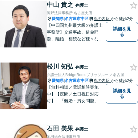
中山 貴之
弁護士と事務職員が力を合わ
弁護士
せ、依頼者のみなさまに満足
岡野法律事務所 名古屋支店
していただけるようサポート
愛知県
名古屋市中区
丸の内駅
から徒歩2分
|
いたします！
【中四国九州最大級の弁護士
詳細を見
事務所】交通事故、借金問
る
題、離婚、相続など様々な問
題について、「何度でも無
料」の相談を行っています！
まずはお気軽にご相談くださ
松川 知弘
い！
弁護士
弁護士法人BridgeRootsブリッジルーツ 名古屋
愛知県
名古屋市中区
丸の内駅
から徒歩2分
|
【無料相談／電話相談実施
詳細を見
中】【夜間／土日祝日対応
る
可】 「離婚・男女問題」
「交通事故」「労働問題」
「相続」「債務整理」「刑事
事件」に注力しております。
石田 美果
弁護士と事務職員が力を合わ
弁護士
せ、依頼者のみなさまに満足
池田総合法律事務所