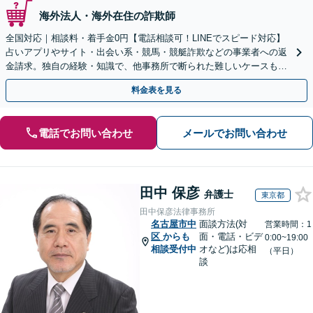
海外法人・海外在住の詐欺師
全国対応｜相談料・着手金0円【電話相談可！LINEでスピード対応】
占いアプリやサイト・出会い系・競馬・競艇詐欺などの事業者への返
金請求。独自の経験・知識で、他事務所で断られた難しいケースも解
決に導いた実績あり。まずはお気軽にご相談ください
料金表を見る
電話でお問い合わせ
メールでお問い合わせ
田中 保彦
弁護士
東京都
田中保彦法律事務所
名古屋市中
面談方法(対
営業時間：1
区
からも
面・電話・ビデ
0:00~19:00
相談受付中
オなど)は応相
（平日）
談