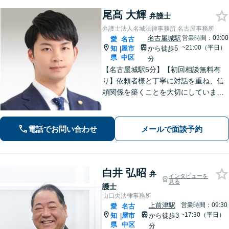
尾髙 大輝
弁護士
弁護士法人名城法律事務所 名古屋事務所
名古屋城駅
営業時間：09:00
愛
名古
~21:00（平日）
知
屋市
から徒歩5
|
県
中区
分
【名古屋城駅5分】【初回相談無料有
り】依頼者様と丁寧に対話を重ね、信
頼関係を築くことを大切にしていま
す。離婚・男女問題、刑事事件、労働
問題（企業側／労働者側）のご相談は
お任せください。納得感の高い、最善
電話でお問い合わせ
メールで面談予約
の解決を目指して尽力いたします【土
日祝対応可】
白井 弘昭
弁
インタビューを
見る
護士
山口央法律事務所
上前津駅
営業時間：09:30
愛
名古
~17:30（平日）
知
屋市
から徒歩3
|
県
中区
分