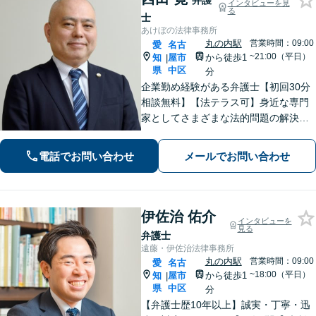
弁護
インタビューを見
る
士
あけぼの法律事務所
丸の内駅
営業時間：09:00
愛
名古
~21:00（平日）
知
屋市
から徒歩1
|
県
中区
分
企業勤め経験がある弁護士【初回30分
相談無料】【法テラス可】身近な専門
家としてさまざまな法的問題の解決に
丁寧に取り組んでまいります。依頼者
さまに寄り添いながらご納得頂けるま
電話でお問い合わせ
メールでお問い合わせ
でとことん対応！私に一度ご相談くだ
さい。【休日・夜間対応】
伊佐治 佑介
インタビューを
見る
弁護士
遠藤・伊佐治法律事務所
丸の内駅
営業時間：09:00
愛
名古
~18:00（平日）
知
屋市
から徒歩1
|
県
中区
分
【弁護士歴10年以上】誠実・丁寧・迅