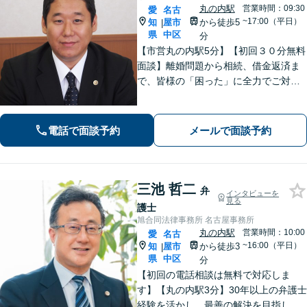
丸の内駅
営業時間：09:30
愛
名古
~17:00（平日）
知
屋市
から徒歩5
|
県
中区
分
【市営丸の内駅5分】【初回３０分無料
面談】離婚問題から相続、借金返済ま
で、皆様の「困った」に全力でご対
応。法テラスも可能です！税理士/司法
書士/行政書士と連携し、スムーズな手
続きをサポート。話しやすい弁護士で
電話で面談予約
メールで面談予約
す。まずはお気軽にご相談を！
三池 哲二
弁
インタビューを
見る
護士
旭合同法律事務所 名古屋事務所
丸の内駅
営業時間：10:00
愛
名古
~16:00（平日）
知
屋市
から徒歩3
|
県
中区
分
【初回の電話相談は無料で対応しま
す】【丸の内駅3分】30年以上の弁護士
経験を活かし、最善の解決を目指しま