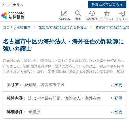
弁護士の方はこちら
ココナラへ
投稿する
探す
閲覧履歴
マイリスト
ログイン
ココナラ法律相談
愛知県で法律相談できる弁護士
名古屋市で法律相談
名古屋市中区の海外法人・海外在住の詐欺師に
強い弁護士
愛知県の名古屋市中区で海外法人・海外在住の詐欺師に強い弁護士が47名見つ
かりました。初回面談無料や休日面談に対応している弁護士、解決事例を持つ
弁護士なども掲載中。詐欺・消費者問題に関係する投資詐欺や副業詐欺、FX詐
欺等の細かな分野での絞り込み検索もでき便利です。特に弁護士法人名城法律
事務所 名古屋事務所の正木 健司弁護士や弁護士法人名城法律事務所 サテライ
エリア
愛知県、名古屋市中区
変更
トオフィスの石田 大輔弁護士、名古屋第一法律事務所の林 泰佑弁護士のプロフ
ィール情報や弁護士費用、強みなどが注目されています。『名古屋市中区で土
相談内容
詐欺・消費者問題、海外法人・海外在住
変更
日や夜間に発生した海外法人・海外在住の詐欺師のトラブルを今すぐに弁護士
に相談したい』『海外法人・海外在住の詐欺師のトラブル解決の実績豊富な近
くの弁護士を検索したい』『初回相談無料で海外法人・海外在住の詐欺師を法
詳細条件
未選択
変更
律相談できる名古屋市中区内の弁護士に相談予約したい』などでお困りの相談
者さんにおすすめです。