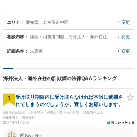
エリア
愛知県、名古屋市中区
変更
相談内容
詐欺・消費者問題、海外法人・海外在住
変更
詳細条件
未選択
変更
海外法人・海外在住の詐欺師の法律Q&Aランキング
1
受け取り期限内に受け取らなければ本当に逮捕さ
れてしまうのでしょうか。宜しくお願いします。
#振り込め詐欺
#返金請求
#恐喝・脅迫への対応
#200万円以上
#海外法人・海外在住
2024年8月15日
役にたった
9
匿名A
弁護士