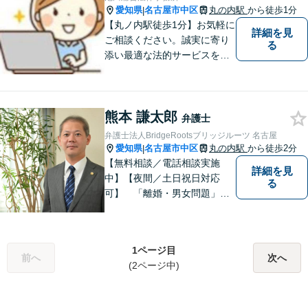
していただけるようサポート
愛知県
名古屋市中区
丸の内駅
から徒歩1分
|
いたします！
【丸ノ内駅徒歩1分】お気軽に
詳細を見
ご相談ください。誠実に寄り
る
添い最適な法的サービスを提
供してまいります。【事前の
ご予約により夜間／休日も対
応可能です】
熊本 謙太郎
弁護士
弁護士法人BridgeRootsブリッジルーツ 名古屋
愛知県
名古屋市中区
丸の内駅
から徒歩2分
|
【無料相談／電話相談実施
詳細を見
中】【夜間／土日祝日対応
る
可】 「離婚・男女問題」
「交通事故」「労働問題」
「相続」「債務整理」「刑事
事件」に注力しております。
1ページ目
弁護士と事務職員が力を合わ
前へ
次へ
(2ページ中)
せ、依頼者のみなさまに満足
していただけるようサポート
いたします！