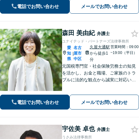
たします。ご相談ください。【大須観
電話でお問い合わせ
メールでお問い合わせ
音駅4分】
森田 美由紀
弁護士
ユナイテッド・パートナーズ法律事務所
久屋大通駅
営業時間：09:00
愛
名古
~19:00（平日）
知
屋市
から徒歩1
|
県
中区
分
元国税専門官・社会保険労務士の知見
を活かし、お金と職場、ご家族のトラ
ブルに法的な観点から誠実に対応いた
します。【久屋大通駅1分】【初回相談
30分無料】個人・法人・個人事業主か
らのご相談可
電話でお問い合わせ
メールでお問い合わせ
宇佐美 卓也
弁護士
うさみ法律事務所