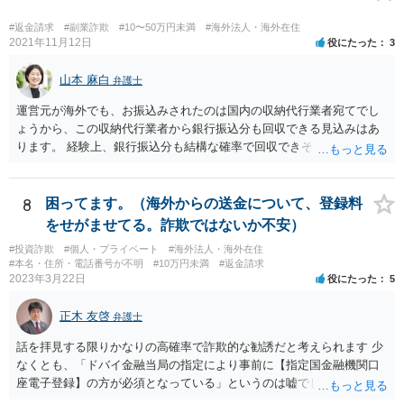
#返金請求
#副業詐欺
#10〜50万円未満
#海外法人・海外在住
2021年11月12日
役にたった
3
山本 麻白
弁護士
運営元が海外でも、お振込みされたのは国内の収納代行業者宛てでし
ょうから、この収納代行業者から銀行振込分も回収できる見込みはあ
ります。 経験上、銀行振込分も結構な確率で回収できそうな事案にお
見受けいたしますが、今ご相談されている先生が難しいとおっしゃる
以上、何か難しい事情があるのかもしれません。
8
困ってます。（海外からの送金について、登録料
をせがませてる。詐欺ではないか不安）
#投資詐欺
#個人・プライベート
#海外法人・海外在住
#本名・住所・電話番号が不明
#10万円未満
#返金請求
2023年3月22日
役にたった
5
正木 友啓
弁護士
話を拝見する限りかなりの高確率で詐欺的な勧誘だと考えられます 少
なくとも、「ドバイ金融当局の指定により事前に【指定国金融機関口
座電子登録】の方が必須となっている」というのは嘘でしょう 相手に
しないのがベストですが、どうしてもご不安であれば、近くの弁護士