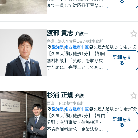
る
まで一貫して対応◎丁寧な対
応に強み。【刑事事件】早期
の身柄解放、不起訴など、豊
富な経験をもとに最善の解決
渡部 貴志
を目指します【相続問題】遺
弁護士
産分割調停や審判もお任せく
弁護士法人名古屋E＆J法律事務所
ださい【東別院駅】
愛知県
名古屋市中区
久屋大通駅
から徒歩1分
|
【久屋大通駅徒歩1分】【初回
詳細を見
無料相談】「笑顔」を取り戻
る
すために、弁護士としてあら
ゆる角度から問題解決へと尽
力します。気さくなキャラク
ターで依頼者様が前向きにな
杉浦 正規
れるようリードいたします。
弁護士
まずは無料相談をご利用くだ
西山・下出法律事務所
さい。【女性弁護士在籍】
愛知県
名古屋市中区
久屋大通駅
から徒歩7分
|
【久屋大通駅徒歩7分】【専門
詳細を見
分野：交通事故・債務整理・
る
不貞慰謝料請求・企業法務】
【債務整理・交通事故は初回