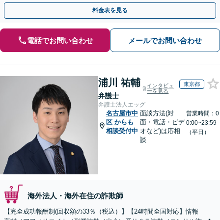
さい。
料金表を見る
電話でお問い合わせ
メールでお問い合わせ
浦川 祐輔
東京都
インタビュ
ーを見る
弁護士
弁護士法人エッグ
名古屋市中
面談方法(対
営業時間：0
区
からも
面・電話・ビデ
0:00~23:59
相談受付中
オなど)は応相
（平日）
談
海外法人・海外在住の詐欺師
【完全成功報酬制(回収額の33％（税込）】【24時間全国対応】情報