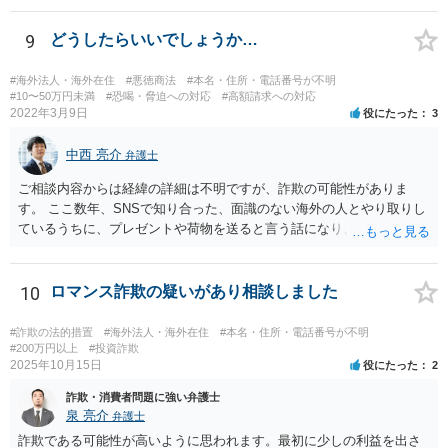
に相談に行かれてください
9
どうしたらいいでしょうか…
#海外法人・海外在住
#悪徳商法
#本名・住所・電話番号が不明
#10〜50万円未満
#恐喝・脅迫への対応
#高額請求への対応
2022年3月9日
役にたった
3
中西 亮介
弁護士
ご相談内容からは経緯の詳細は不明ですが、詐欺の可能性がありま
す。 ここ数年、SNSで知り合った、面識のない海外の人とやり取りし
ているうちに、プレゼントや荷物を送ると言う話になり、通関料等の
名目で一定の支払いを 求めてくるというという手口の詐欺が流行って
います。 本件でも、住所を教えてしまったとしても、職場まで特定す
ることは通常できませんし、そもそも、支払いと解雇の関連性は考え
10
ロマンス詐欺の疑いがあり相談しました
難いです。 にも関わらず、そのような言葉をもって支払わせようとす
る態様から詐欺の可能性が高いのではないかと思われます。 よほど相
#詐欺の法的措置
#海外法人・海外在住
#本名・住所・電話番号が不明
手を信頼できる事情がない限り、支払いをしないようにした方がよい
#200万円以上
#投資詐欺
2025年10月15日
役にたった
2
と思います。
詐欺・消費者問題に強い弁護士
泉 亮介
弁護士
詐欺である可能性が高いように思われます。最初に少しの利益を出さ