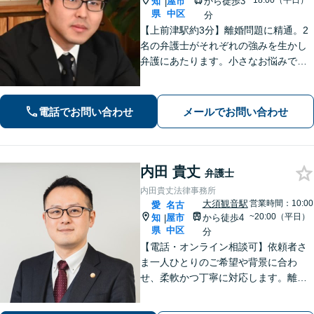
~18:00（平日）
知
屋市
から徒歩3
|
県
中区
分
【上前津駅約3分】離婚問題に精通。2
名の弁護士がそれぞれの強みを生かし
弁護にあたります。小さなお悩みで
も、まずは気軽にご相談ください。納
得のいく解決のため、最大限のアドバ
イスを行います！【初回相談無料】
電話でお問い合わせ
メールでお問い合わせ
内田 貴丈
弁護士
内田貴丈法律事務所
大須観音駅
営業時間：10:00
愛
名古
~20:00（平日）
知
屋市
から徒歩4
|
県
中区
分
【電話・オンライン相談可】依頼者さ
ま一人ひとりのご希望や背景に合わ
せ、柔軟かつ丁寧に対応します。離
婚・男女問題/企業法務労働/債務整理/
債権回収/交通事故など、幅広く対応い