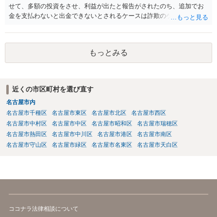
せて、多額の投資をさせ、利益が出たと報告がされたのち、追加でお
金を支払わないと出金できないとされるケースは詐欺のケースで非常
に多いです。 追加で支払いをすることはせず、警察に相談の上、必要
であれば弁護士に相談されると良いでしょう。 ただ、こうした類型の
場合返金が難しいケースが多いため弁護士を立てるかどうかは慎重に
もっとみる
検討されると良いでしょう。
近くの市区町村を選び直す
名古屋市内
名古屋市千種区
名古屋市東区
名古屋市北区
名古屋市西区
名古屋市中村区
名古屋市中区
名古屋市昭和区
名古屋市瑞穂区
名古屋市熱田区
名古屋市中川区
名古屋市港区
名古屋市南区
名古屋市守山区
名古屋市緑区
名古屋市名東区
名古屋市天白区
ココナラ法律相談について