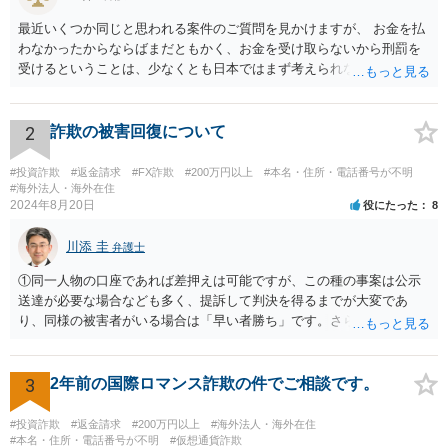
最近いくつか同じと思われる案件のご質問を見かけますが、 お金を払
わなかったからならばまだともかく、お金を受け取らないから刑罰を
受けるということは、少なくとも日本ではまず考えられないように思
われます。 相手方への対応等せず、地元の警察への被害相談等行かれ
てみてください。
2
詐欺の被害回復について
#投資詐欺
#返金請求
#FX詐欺
#200万円以上
#本名・住所・電話番号が不明
#海外法人・海外在住
2024年8月20日
役にたった
8
川添 圭
弁護士
①同一人物の口座であれば差押えは可能ですが、この種の事案は公示
送達が必要な場合なども多く、提訴して判決を得るまでが大変であ
り、同様の被害者がいる場合は「早い者勝ち」です。さらに詳しい事
情が必要ですが、仮差押えを含めて一刻も早く動いた方がよいと思わ
れます。 ②わかりません。その法人が特定できるかどうかが問題で
す。調査が必要ですので、弁護士へ相談した方がよいと思います。
3
2年前の国際ロマンス詐欺の件でご相談です。
#投資詐欺
#返金請求
#200万円以上
#海外法人・海外在住
#本名・住所・電話番号が不明
#仮想通貨詐欺