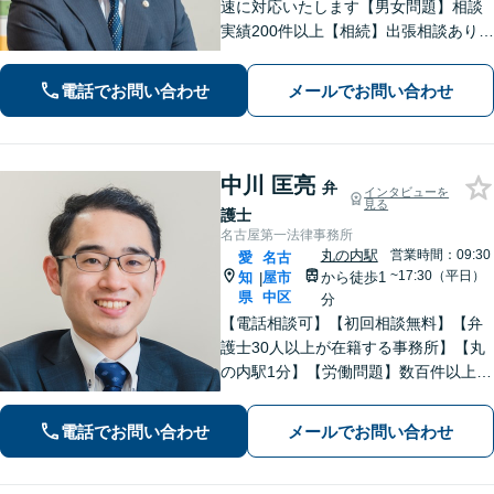
速に対応いたします【男女問題】相談
実績200件以上【相続】出張相談あり
【交通事故】オンラインで完結！【借
金・債務整理】累計相談200件以上！
電話でお問い合わせ
メールでお問い合わせ
【企業法務】スポット依頼から顧問契
約まで【丸の内駅2分】
中川 匡亮
弁
インタビューを
見る
護士
名古屋第一法律事務所
丸の内駅
営業時間：09:30
愛
名古
~17:30（平日）
知
屋市
から徒歩1
|
県
中区
分
【電話相談可】【初回相談無料】【弁
護士30人以上が在籍する事務所】【丸
の内駅1分】【労働問題】数百件以上の
解決実績あり。残業代、解雇、労働災
害など。企業法務、相続、交通事故､不
電話でお問い合わせ
メールでお問い合わせ
動産、離婚問題、などもお任せくださ
い