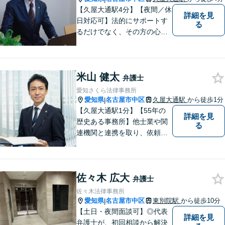
【久屋大通駅4分】【夜間／休
詳細を見
日対応可】法的にサポートす
る
るだけでなく、その方の心に
寄り添って最良の解決を目指
すという事務所の伝統を大切
に、日々、業務に取り組んで
米山 健太
います。【地域に根ざした弁
弁護士
護士】離婚問題／相続問題／
愛知さくら法律事務所
交通事故など幅広い法律トラ
愛知県
名古屋市中区
久屋大通駅
から徒歩1分
|
ブルに対応。
【久屋大通駅1分】【55年の
詳細を見
歴史ある事務所】他士業や関
る
連機関と連携を取り、依頼者
様の本質的なお悩みを解決す
るよう包括的にサポートいた
します。交通事故/離婚/相続/
佐々木 広大
破産/企業法務/労働/刑事など
弁護士
幅広い分野の対応経験がござ
佐々木法律事務所
います。
愛知県
名古屋市中区
東別院駅
から徒歩10分
|
【土日・夜間面談可】◎代表
詳細を見
弁護士が、初回相談から解決