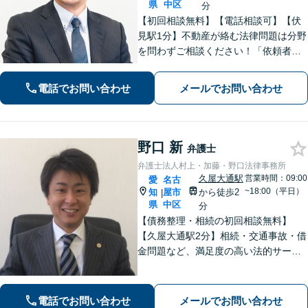
県
中区
分
【初回相談無料】【電話相談可】【伏
見駅1分】不動産が絡む法律問題は分野
を問わずご相談ください！「依頼者さ
まの声を丁寧に聞く」ことを第一に、
ひとりでも多くの方のお悩みを解決で
電話でお問い合わせ
メールでお問い合わせ
きるように尽力いたします。【メー
ル・Web相談可】【法テラス利用可】
野口 新
弁護士
弁護士法人村上・加藤・野口法律事務所
久屋大通駅
営業時間：09:00
愛
名古
~18:00（平日）
知
屋市
から徒歩2
|
県
中区
分
【債務整理・相続の初回相談無料】
【久屋大通駅2分】相続・交通事故・借
金問題など、満足度の高い法的サービ
スを目指します。「相談しやすい弁護
士」として、お話をよく伺い、研鑽を
重ねつつ、誠実に相談者と向き合い続
電話でお問い合わせ
メールでお問い合わせ