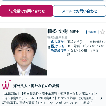
電話でお問い合わせ
メールでお問い合わせ
植松 丈樹
弁護士
宮城県
蒼天法律事務所
名古屋市中
面談方法(対
営業時間：0
区
からも
面・電話・ビデ
9:00~17:00
相談受付中
オなど)は応相
（平日）
談
海外法人・海外在住の詐欺師
【全国対応】【初回相談料・着手金無料・初期費用なし／電話・オン
ライン面談OK、メール・LINE相談OK】ロマンス詐欺、投資詐欺、F
X詐欺事案の実績が豊富 ｢おかしいな」と感じたらすぐにご相談くだ