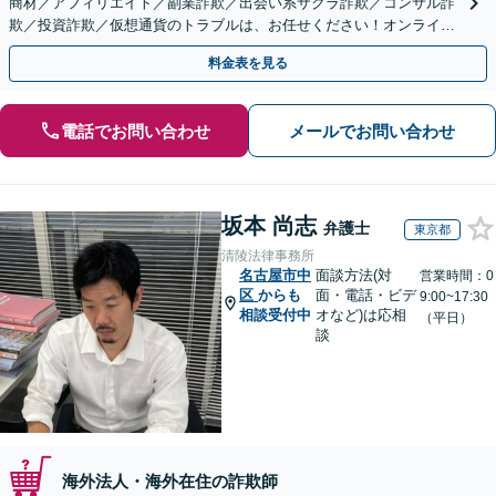
商材／アフィリエイト／副業詐欺／出会い系サクラ詐欺／コンサル詐
欺／投資詐欺／仮想通貨のトラブルは、お任せください！オンライン
のみで解決も可能！
料金表を見る
電話でお問い合わせ
メールでお問い合わせ
坂本 尚志
弁護士
東京都
清陵法律事務所
名古屋市中
面談方法(対
営業時間：0
区
からも
面・電話・ビデ
9:00~17:30
相談受付中
オなど)は応相
（平日）
談
海外法人・海外在住の詐欺師