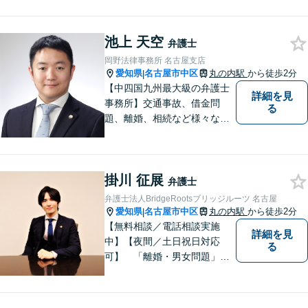
相談無料】 先入観や思い込み
にとらわれず、一人一人に向
池上 天空
き合い事件解決へと導きま
弁護士
す。スピード感を持ち、誠実
岡野法律事務所 名古屋支店
かつ適切な対応を心がけてお
愛知県
名古屋市中区
丸の内駅
から徒歩2分
|
ります。
【中四国九州最大級の弁護士
詳細を見
事務所】交通事故、借金問
る
題、離婚、相続など様々な問
題について、「何度でも無
料」の相談を行っています！
まずはお気軽にご相談くださ
掛川 征展
い！
弁護士
弁護士法人BridgeRootsブリッジルーツ 名古屋
愛知県
名古屋市中区
丸の内駅
から徒歩2分
|
【無料相談／電話相談実施
詳細を見
中】【夜間／土日祝日対応
る
可】 「離婚・男女問題」
「交通事故」「労働問題」
「相続」「債務整理」「刑事
事件」に注力しております。