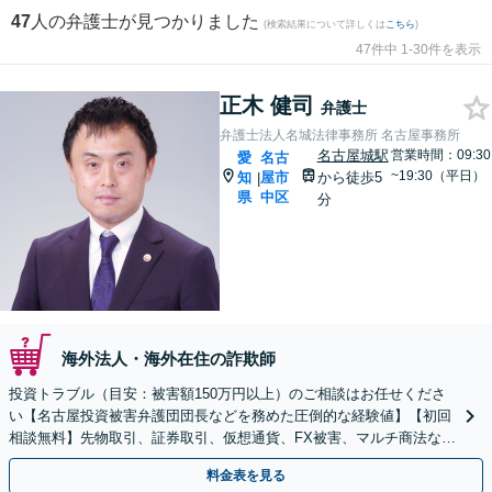
47
人の弁護士が見つかりました
(検索結果について詳しくは
こちら
)
47件中 1-30件を表示
正木 健司
弁護士
弁護士法人名城法律事務所 名古屋事務所
名古屋城駅
営業時間：09:30
愛
名古
~19:30（平日）
知
屋市
から徒歩5
|
県
中区
分
海外法人・海外在住の詐欺師
投資トラブル（目安：被害額150万円以上）のご相談はお任せくださ
い【名古屋投資被害弁護団団長などを務めた圧倒的な経験値】【初回
相談無料】先物取引、証券取引、仮想通貨、FX被害、マルチ商法など
【弁護士27名在籍する事務所】【全国7箇所に拠点】
料金表を見る