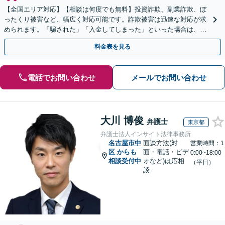
【全国エリア対応】【相談は何度でも無料】投資詐欺、副業詐欺、ぼ
ったくり被害など、幅広く対応可能です。詐欺被害は迅速な対応が求
められます。「騙された」「入金してしまった」といった場合は、お
早めにご相談ください。【電話・メール・WEB相談可】
料金表を見る
電話でお問い合わせ
メールでお問い合わせ
大川 博俊
弁護士
東京都
弁護士法人インサイト法律事務所
名古屋市中
面談方法(対
営業時間：1
区
からも
面・電話・ビデ
0:00~18:00
相談受付中
オなど)は応相
（平日）
談