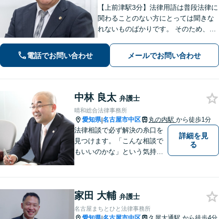
【上前津駅3分】法律用語は普段法律に
関わることのない方にとっては聞きな
れないものばかりです。 そのため、な
るべく平易な言葉を用いて丁寧にこれ
からの対応を説明させていただきま
電話でお問い合わせ
メールでお問い合わせ
す。最善の解決策は何なのかを共に考
え、解決までサポートさせていただき
ます。
中林 良太
弁護士
晴和総合法律事務所
愛知県
名古屋市中区
丸の内駅
から徒歩1分
|
法律相談で必ず解決の糸口を
詳細を見
見つけます。「こんな相談で
る
もいいのかな」という気持ち
が少しでもお有りでしたら、
ぜひ一度ご相談ください。
家田 大輔
弁護士
名古屋まちとひと法律事務所
愛知県
名古屋市中区
久屋大通駅
から徒歩4分
|