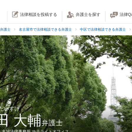
法律相談を投稿する
弁護士を探す
法律Q
弁護士
名古屋市で法律相談できる弁護士
中区で法律相談できる弁護士
 だいすけ
田 大輔
弁護士
人名城法律事務所 サテライトオフィス