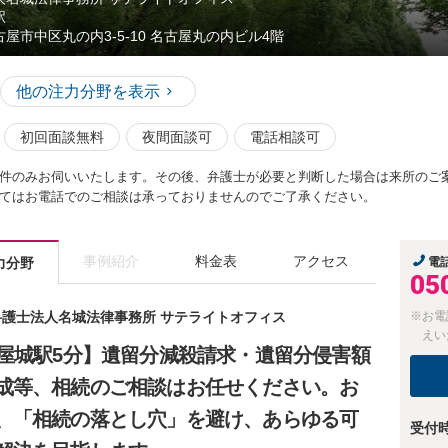
駅
古屋市中区丸の内3-5-10 名古屋丸の内ビル4階
他の注力分野を表示
初回面談無料
夜間面談可
電話相談可
件のみお伺いいたします。その後、弁護士が必要と判断した場合は来所のご
てはお電話でのご相談は承っておりませんのでご了承ください。
事例紹介
料金表
アクセス
力分野
電
05
 弁護士法人名城法律事務所 サテライトオフィス
※お電
えい
古屋城駅5分】遺留分減殺請求・遺留分侵害額
成等、相続のご相談はお任せください。お
、「相続の落とし穴」を避け、あらゆる可
受付