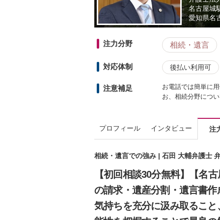
名古屋城
愛知県
名
注力分野
相続・遺言
対応体制
後払い利用可
お電話では簡単に用
注意補足
お、相続分野につい
プロフィール
インタビュー
注
相続・遺言での強み | 石田 大輔弁護士
【初回相談30分無料】【名
の請求・遺産分割・遺言書作
気持ちを充分に汲み取ること