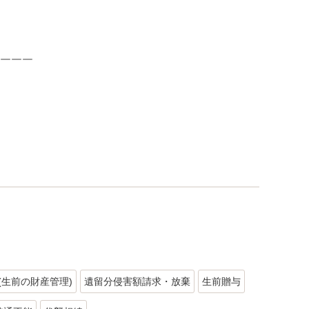
￣￣￣
(生前の財産管理)
遺留分侵害額請求・放棄
生前贈与