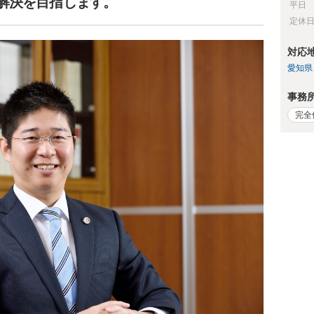
解決を目指します。
平日
定休
対応
愛知県
事務
完全