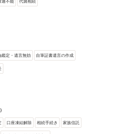
疎通不能
代襲相続
偽鑑定・遺言無効
自筆証書遺言の作成
任
）
定
口座凍結解除
相続手続き
家族信託