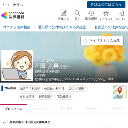
弁護士の方はこちら
ココナラへ
投稿する
探す
閲覧履歴
マイリスト
ログイン
ココナラ法律相談
愛知県で法律相談できる弁護士
名古屋市で法律相談
マイリストに入れる
いしだ みか
石田 美果
弁護士
池田総合法律事務所
丸の内駅
愛知県
名古屋市中区丸の内1-17-19 キリックス丸の内ビル802
対応体制
法テラス利用可
分割払い利用可
後払い利用可
休日面談可
夜間面談可
電話相談可
インタビュー
注力分野
事例紹介
料金表
プロフィール
石田 美果弁護士 池田総合法律事務所