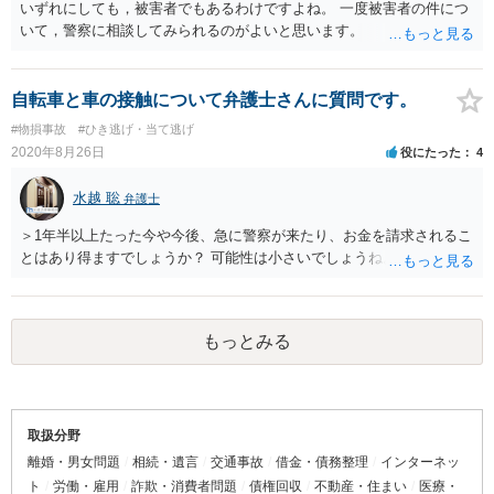
いずれにしても，被害者でもあるわけですよね。 一度被害者の件につ
いて，警察に相談してみられるのがよいと思います。
自転車と車の接触について弁護士さんに質問です。
#物損事故
#ひき逃げ・当て逃げ
2020年8月26日
役にたった
4
水越 聡
弁護士
＞1年半以上たった今や今後、急に警察が来たり、お金を請求されるこ
とはあり得ますでしょうか？ 可能性は小さいでしょうね。
もっとみる
取扱分野
離婚・男女問題
相続・遺言
交通事故
借金・債務整理
インターネッ
ト
労働・雇用
詐欺・消費者問題
債権回収
不動産・住まい
医療・