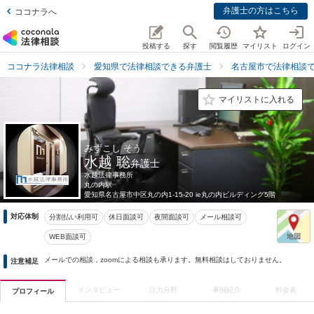
弁護士の方はこちら
ココナラへ
投稿する
探す
閲覧履歴
マイリスト
ログイン
ココナラ法律相談
愛知県で法律相談できる弁護士
名古屋市で法律相談
マイリストに入れる
みずこし そう
水越 聡
弁護士
水越法律事務所
丸の内駅
愛知県
名古屋市中区丸の内1-15-20 ie丸の内ビルディング5階
対応体制
分割払い利用可
休日面談可
夜間面談可
メール相談可
WEB面談可
メールでの相談，zoomによる相談も承ります。無料相談はしておりません。
注意補足
インタビュー
注力分野
事例紹介
料金表
プロフィール