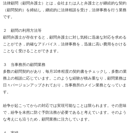
法律顧問（顧問弁護士）とは，会社または人と弁護士とが継続的な契約
（顧問契約）を締結し，継続的に法律相談を受け，法律事務を行う業務
です。
２ 顧問の利用方法等
顧問弁護士が存在すると，顧問弁護士に対し気軽に迅速な対応を求める
ことができ，的確なアドバイス，法律事務を，迅速に高い費用をかける
ことなく受けることができます。
３ 当事務所の顧問業務
多数の顧問契約があり，毎月10本程度の契約書をチェックし，多数の業
務上の相談に応じています。このような経験が積み重なり，顧問業務は
日々バージョンアップされており，当事務所のメイン業務となっていま
す。
紛争が起こってからの対応では実現可能なことは限られます。その意味
で，紛争を未然に防ぐ予防法務が必要であると考えています。そのよう
な考えにも沿うため，顧問業務に注力しています。
４ 実績