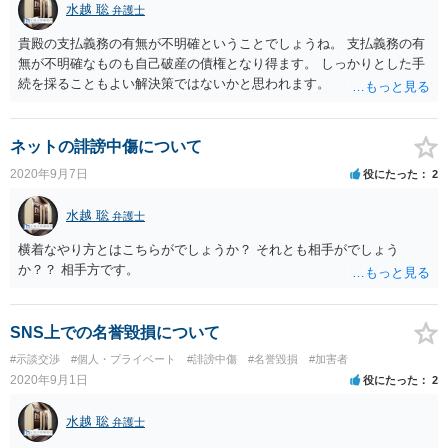
水越 聡
弁護士
貴殿の支払義務の有無が不明確ということでしょうね。 支払義務の有
無が不明確なものも自己破産の債権となり得ます。 しっかりとした手
続を採ることもよい解決策ではないかと思われます。
ネットの誹謗中傷について
2020年9月7日
役にたった
2
水越 聡
弁護士
横着なやり方とはこちらがでしょうか？ それとも相手がでしょう
か？？ 相手方です。
SNS上での名誉毀損について
#示談交渉
#個人・プライベート
#誹謗中傷
#名誉毀損
#加害者
2020年9月1日
役にたった
2
水越 聡
弁護士