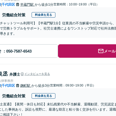
都
千代田区
半蔵門駅
から徒歩1分
営業時間：10:00~19:00（平日）
|
労働組合対策
料金表を見る
チャットツール利用可】【半蔵門駅1分】従業員の不当解雇や労災申請から
で労務トラブルをサポート。社労士連携によるワンストップ対応で社外法務
導きます。
せ
メール
良丞
弁護士
インタビューを見る
法律事務所
都
千代田区
麹町駅
から徒歩3分
営業時間：09:00~19:00（平日）
|
労働組合対策
料金表を見る
士直通】【夜間・休日も対応】未払残業代や不当解雇、退職勧奨、労災認定
にした事例あり。訴訟も視野に、最適な助言と粘り強く交渉を行います。退
ご相談下さい！