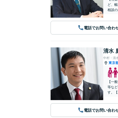
ど、幅
相談の
電話でお問い合わ
清水 
中村・清
東京
【一般
等など
す。【
電話でお問い合わ