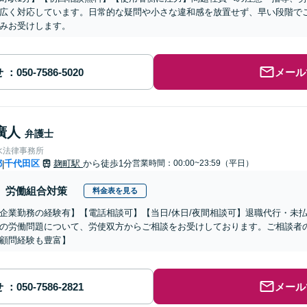
広く対応しています。日常的な疑問や小さな違和感を放置せず、早い段階で
みお受けします。
せ
メール
廣人
弁護士
水法律事務所
都
千代田区
麹町駅
から徒歩1分
営業時間：00:00~23:59（平日）
|
労働組合対策
料金表を見る
企業勤務の経験有】【電話相談可】【当日/休日/夜間相談可】退職代行・未
の労働問題について、労使双方からご相談をお受けしております。ご相談者
顧問経験も豊富】
せ
メール