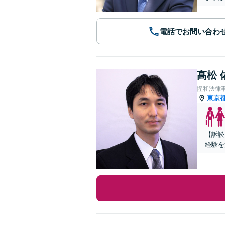
電話でお問い合わ
髙松 
惺和法律
東京
【訴訟
経験を