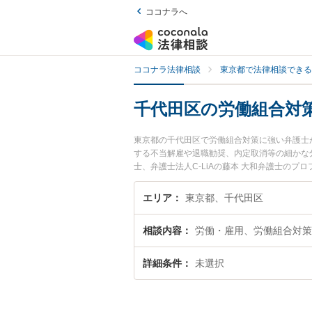
ココナラへ
ココナラ法律相談
東京都で法律相談できる
千代田区の労働組合対
東京都の千代田区で労働組合対策に強い弁護士
する不当解雇や退職勧奨、内定取消等の細かな
士、弁護士法人C-LiAの藤本 大和弁護士の
弁護士に相談したい』『労働組合対策のトラブ
たい』などでお困りの相談者さんにおすすめで
エリア
東京都、千代田区
相談内容
労働・雇用、労働組合対策
詳細条件
未選択