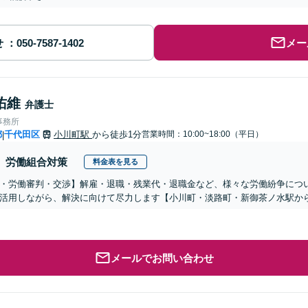
せ
メー
佑維
弁護士
事務所
都
千代田区
小川町駅
から徒歩1分
営業時間：10:00~18:00（平日）
|
労働組合対策
料金表を見る
・労働審判・交渉】解雇・退職・残業代・退職金など、様々な労働紛争につ
活用しながら、解決に向けて尽力します【小川町・淡路町・新御茶ノ水駅か
メールでお問い合わせ