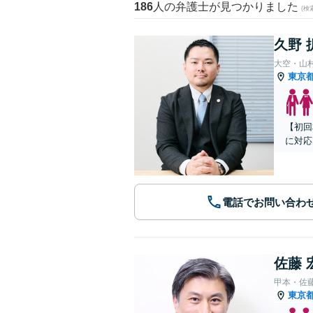
186
人の弁護士が見つかりました
(
久野 
大空・山
東京
【初回
に対応
電話でお問い合わ
佐藤 
甲本・佐
東京