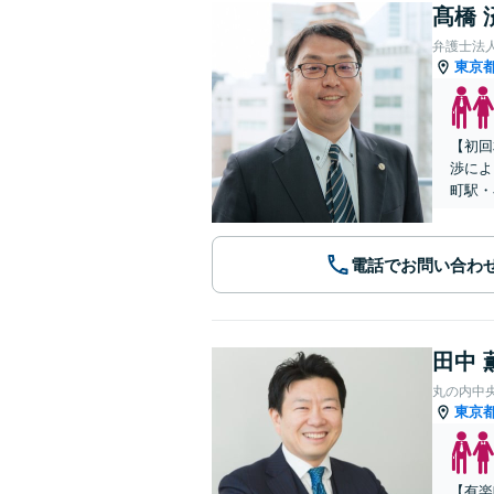
髙橋 
弁護士法人
東京
【初回
渉によ
町駅・
電話でお問い合わ
田中 
丸の内中
東京
【有楽