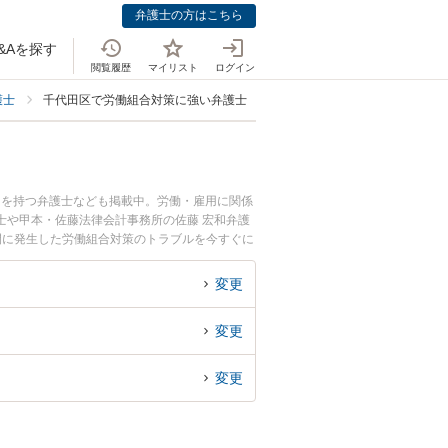
弁護士の方はこちら
&Aを探す
閲覧履歴
マイリスト
ログイン
護士
千代田区で労働組合対策に強い弁護士
例を持つ弁護士なども掲載中。労働・雇用に関係
士や甲本・佐藤法律会計事務所の佐藤 宏和弁護
夜間に発生した労働組合対策のトラブルを今すぐに
法律相談できる千代田区内の弁護士に相談予約し
変更
変更
変更