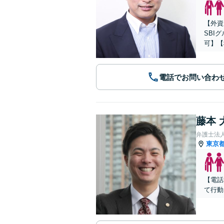
【外資
SBI
可】【
電話でお問い合わ
藤本 
弁護士法人C
東京
【電話
て行動