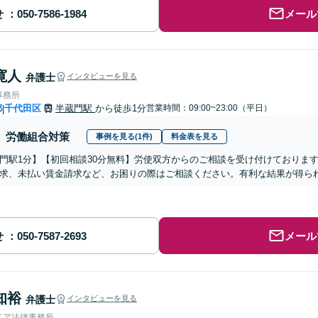
せ
メール
寛人
弁護士
インタビューを見る
事務所
都
千代田区
半蔵門駅
から徒歩1分
営業時間：09:00~23:00（平日）
|
労働組合対策
事例を見る(1件)
料金表を見る
門駅1分】【初回相談30分無料】労使双方からのご相談を受け付けておりま
求、未払い賃金請求など、お困りの際はご相談ください。有利な結果が得ら
せ
メール
知裕
弁護士
インタビューを見る
イア法律事務所