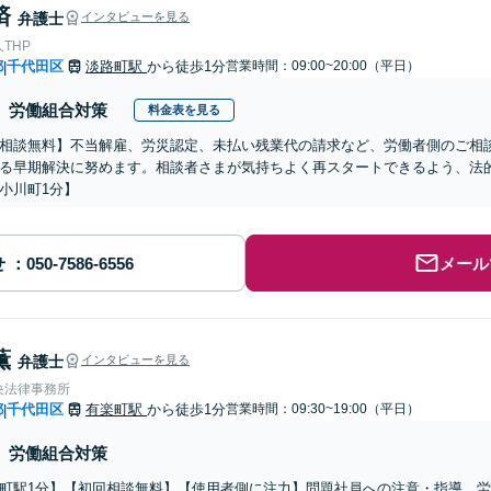
済
弁護士
インタビューを見る
THP
都
千代田区
淡路町駅
から徒歩1分
営業時間：09:00~20:00（平日）
|
労働組合対策
料金表を見る
相談無料】不当解雇、労災認定、未払い残業代の請求など、労働者側のご相
る早期解決に努めます。相談者さまが気持ちよく再スタートできるよう、法
小川町1分】
せ
メール
薫
弁護士
インタビューを見る
央法律事務所
都
千代田区
有楽町駅
から徒歩1分
営業時間：09:30~19:00（平日）
|
労働組合対策
町駅1分】【初回相談無料】【使用者側に注力】問題社員への注意・指導、