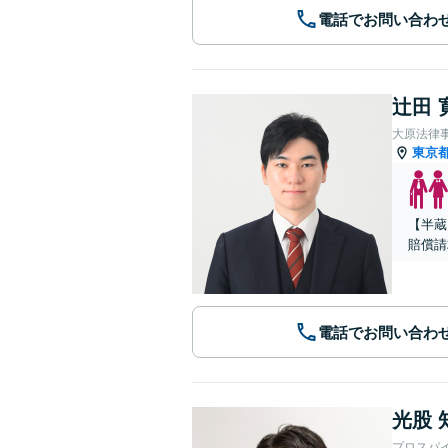
電話でお問い合わ
辻田 
大原法律
東京
【半蔵
賠償請
電話でお問い合わ
光股 
プロスパ