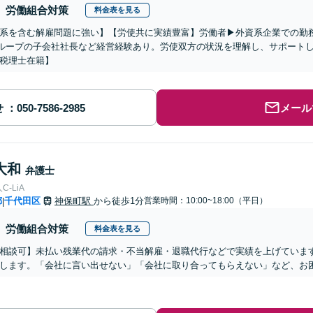
労働組合対策
料金表を見る
系を含む解雇問題に強い】【労使共に実績豊富】労働者▶︎外資系企業での勤
グループの子会社社長など経営経験あり。労使双方の状況を理解し、サポート
税理士在籍】
せ
メール
大和
弁護士
-LiA
都
千代田区
神保町駅
から徒歩1分
営業時間：10:00~18:00（平日）
|
労働組合対策
料金表を見る
相談可】未払い残業代の請求・不当解雇・退職代行などで実績を上げていま
します。「会社に言い出せない」「会社に取り合ってもらえない」など、お