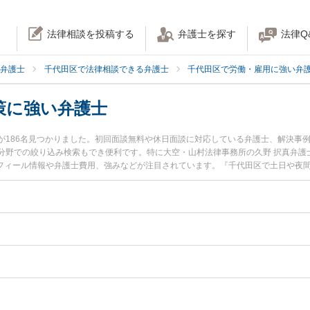
法律相談を投稿する
弁護士を探す
法律Q
弁護士
千代田区で法律相談できる弁護士
千代田区で労働・雇用に強い弁
策に強い弁護士
が186名見つかりました。初回面談無料や休日面談に対応している弁護士、解決事
分野での絞り込み検索もでき便利です。特に大空・山村法律事務所の久野 択真弁護
プロフィール情報や弁護士費用、強みなどが注目されています。『千代田区で土日や
ル解決の実績豊富な近くの弁護士を検索したい』『初回相談無料で労働組合対策を
す。