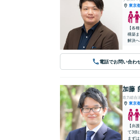
東京
【各種
構築ま
解決へ
電話でお問い合わ
加藤 
造力総合
東京
【弁護
て3倍
まずは