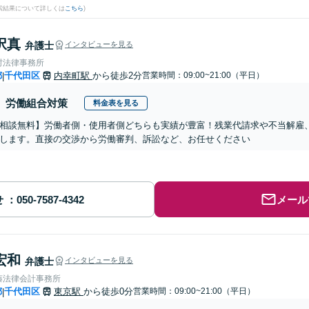
検索結果について詳しくは
こちら
)
択真
弁護士
インタビューを見る
村法律事務所
都
千代田区
内幸町駅
から徒歩2分
営業時間：09:00~21:00（平日）
|
労働組合対策
料金表を見る
相談無料】労働者側・使用者側どちらも実績が豊富！残業代請求や不当解雇
します。直接の交渉から労働審判、訴訟など、お任せください
せ
メール
宏和
弁護士
インタビューを見る
藤法律会計事務所
都
千代田区
東京駅
から徒歩0分
営業時間：09:00~21:00（平日）
|