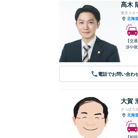
髙木 
東京スタ
北海
【交通
渉や後
電話でお問い合わ
大賀 
さっぽろ
北海
【初回