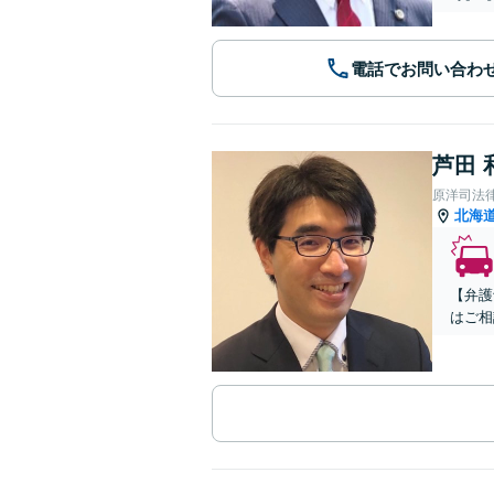
電話でお問い合わ
芦田 
原洋司法
北海
【弁護
はご相