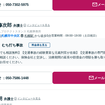
せ
メー
修次郎
弁護士
インタビューを見る
人プロテクトスタンス 札幌事務所
道
札幌市中央区
札幌駅
から徒歩5分
営業時間：09:00~19:00（土日祝日）
|
むち打ち事故
料金表を見る
でも相談無料】【交通事故の経験豊富な元裁判官が在籍】【交通事故の専門
相談ください。保険会社と交渉し、治療期間の延長や賠償金の増額を勝ち取
お任せください。
せ
メール
朗
弁護士
インタビューを見る
法律事務所