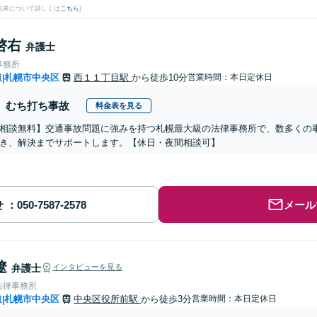
結果について詳しくは
こちら
)
啓右
弁護士
事務所
道
札幌市中央区
西１１丁目駅
から徒歩10分
営業時間：本日定休日
|
むち打ち事故
料金表を見る
相談無料】交通事故問題に強みを持つ札幌最大級の法律事務所で、数多くの
き、解決までサポートします。【休日・夜間相談可】
せ
メール
遼
弁護士
インタビューを見る
法律事務所
道
札幌市中央区
中央区役所前駅
から徒歩3分
営業時間：本日定休日
|