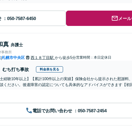
せ
メール
和真
弁護士
律事務所
道
札幌市中央区
西１８丁目駅
から徒歩5分
営業時間：本日定休日
|
むち打ち事故
料金表を見る
士経験10年以上】【累計100件以上の実績】保険会社から提示された慰謝料
談ください。後遺障害の認定についても具体的なアドバイスができます【初
電話でお問い合わせ