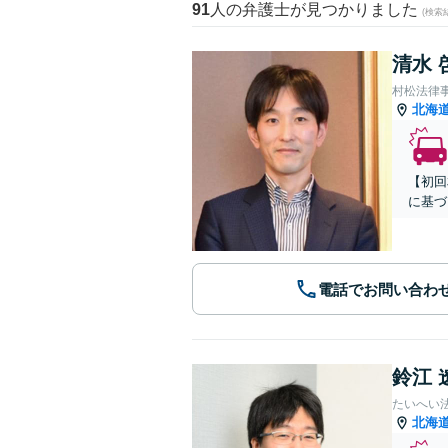
91
人の弁護士が見つかりました
(検索
清水 
村松法律
北海
【初回
に基づ
電話でお問い合わ
鈴江 
たいへい
北海