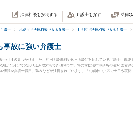
法律相談を投稿する
弁護士を探す
法律Q
弁護士
札幌市で法律相談できる弁護士
中央区で法律相談できる弁護士
ち事故に強い弁護士
護士が91名見つかりました。初回面談無料や休日面談に対応している弁護士、解決
の細かな分野での絞り込み検索もでき便利です。特に村松法律事務所の清水 啓右弁
ール情報や弁護士費用、強みなどが注目されています。『札幌市中央区で土日や夜間
ル解決の実績豊富な近くの弁護士を検索したい』『初回相談無料でむち打ち事故を
めです。