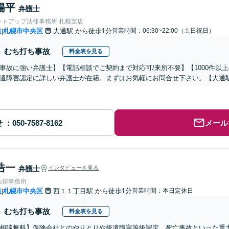
陽平
弁護士
ートアップ法律事務所 札幌支店
道
札幌市中央区
大通駅
から徒歩1分
営業時間：06:30~22:00（土日祝日）
|
むち打ち事故
料金表を見る
事故に強い弁護士】【電話相談でご契約まで対応可/来所不要】【1000件以
遺障害認定に詳しい弁護士が在籍。まずはお気軽にお問合せ下さい。【大通
せ
メール
浩一
弁護士
インタビューを見る
法律事務所
道
札幌市中央区
西１１丁目駅
から徒歩1分
営業時間：本日定休日
|
むち打ち事故
料金表を見る
相談無料】保険会社とのやりとりや後遺障害等級認定、死亡事故といった重