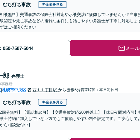
むち打ち事故
料金表を見る
相談無料】交通事故の保険会社対応や示談交渉に疲弊していませんか？当事
級認定や死亡事故などの複雑な案件にも話しやすい弁護士が丁寧に対応しま
ずはご相談ください
メール
一郎
弁護士
律事務所
道
札幌市中央区
西１１丁目駅
から徒歩5分
営業時間：本日定休日
|
むち打ち事故
料金表を見る
2回分無料】【電話相談可】【交通事故対応200件以上】【休日夜間対応可
護士特約に加入していない方でもご依頼しやすい料金設定です。ご安心して
から相談受付中】