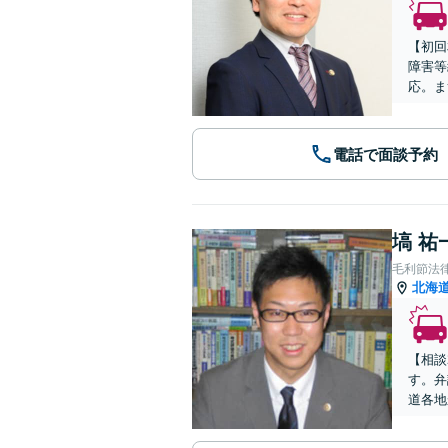
【初回
障害等
応。ま
電話で面談予約
塙 祐
毛利節法
北海
【相談
す。弁
道各地