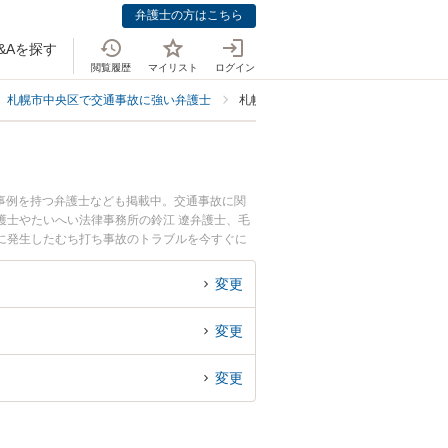
弁護士の方はこちら
&Aを探す
閲覧履歴
マイリスト
ログイン
札幌市中央区で交通事故に強い弁護士
札幌市中央区でむち打ち被害に強い弁
事例を持つ弁護士なども掲載中。交通事故に関
護士やたいへい法律事務所の鈴江 遼弁護士、毛
に発生したむち打ち事故のトラブルを今すぐに
法律相談できる札幌市中央区内の弁護士に相談予
変更
変更
変更