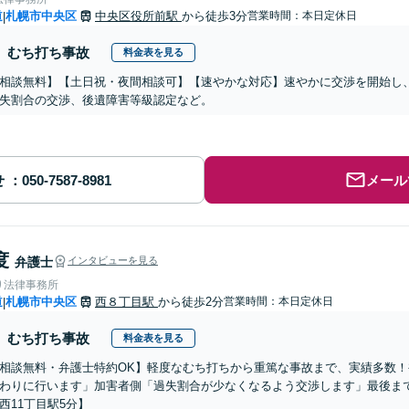
道
札幌市中央区
中央区役所前駅
から徒歩3分
営業時間：本日定休日
|
むち打ち事故
料金表を見る
相談無料】【土日祝・夜間相談可】【速やかな対応】速やかに交渉を開始し
失割合の交渉、後遺障害等級認定など。
せ
メール
度
弁護士
インタビューを見る
り法律事務所
道
札幌市中央区
西８丁目駅
から徒歩2分
営業時間：本日定休日
|
むち打ち事故
料金表を見る
相談無料・弁護士特約OK】軽度なむち打ちから重篤な事故まで、実績多数
わりに行います」加害者側「過失割合が少なくなるよう交渉します」最後ま
西11丁目駅5分】