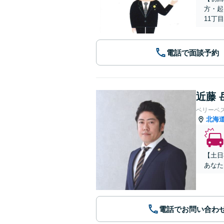
方・起
11丁
電話で面談予約
近藤 
ベリーベ
北海
【土日
あなた
電話でお問い合わ