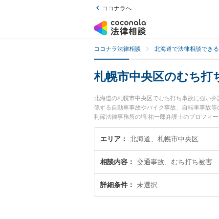
ココナラへ
ココナラ法律相談
北海道で法律相談できる
札幌市中央区のむち打
北海道の札幌市中央区でむち打ち事故に強い弁
係する自動車事故やバイク事故、自転車事故等
利節法律事務所の塙 祐一郎弁護士のプロフィ
弁護士に相談したい』『むち打ち事故のトラブ
約したい』などでお困りの相談者さんにおすす
エリア
北海道、札幌市中央区
相談内容
交通事故、むち打ち被害
詳細条件
未選択