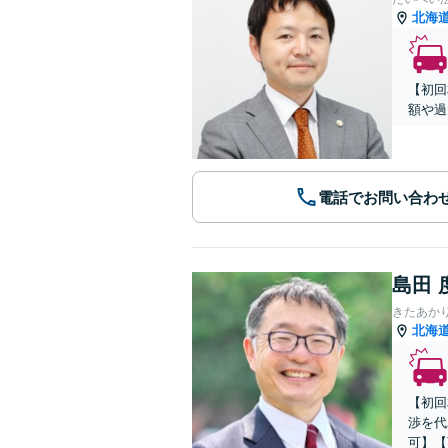
北海
【初回
額や過
電話でお問い合わ
島田 
きたあか
北海
【初回
渉を代
可】【