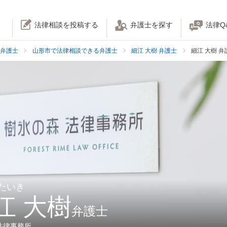
法律相談を投稿する
弁護士を探す
法律Q
弁護士
山形市で法律相談できる弁護士
細江 大樹 弁護士
細江 大樹 
 たいき
江 大樹
弁護士
法律事務所