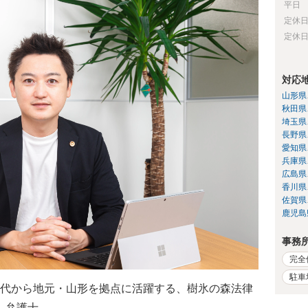
平日
定休
定休
対応
山形県
秋田県
埼玉県
長野県
愛知県
兵庫県
広島県
香川県
佐賀県
鹿児島
事務
完全
駐車
代から地元・山形を拠点に活躍する、樹氷の森法律
）弁護士。