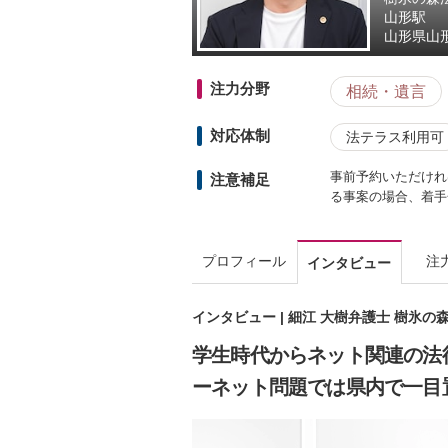
山形駅
山形県
山形
注力分野
相続・遺言
対応体制
法テラス利用可
事前予約いただけれ
注意補足
る事案の場合、着手
プロフィール
注
インタビュー
インタビュー | 細江 大樹弁護士 樹氷の
学生時代からネット関連の法
ーネット問題では県内で一目