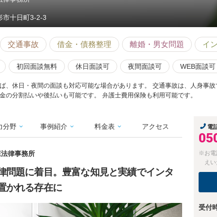
市十日町3-2-3
交通事故
借金・債務整理
離婚・男女問題
イ
初回面談無料
休日面談可
夜間面談可
WEB面談可
ば、休日・夜間の面談も対応可能な場合があります。 交通事故は、人身事故
金の分割払いや後払いも可能です。 弁護士費用保険も利用可能です。
力分野
事例紹介
料金表
アクセス
電
05
森法律事務所
※お電
えい
律問題に着目。豊富な知見と実績でインタ
置かれる存在に
受付