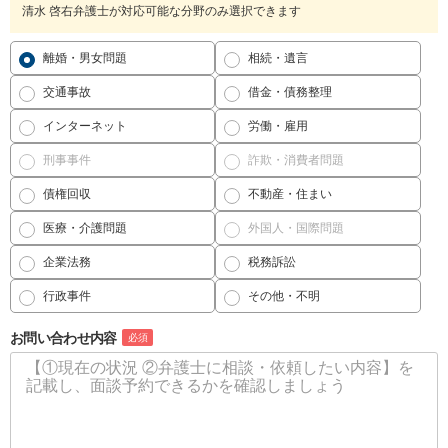
清水 啓右弁護士が対応可能な分野のみ選択できます
離婚・男女問題
相続・遺言
交通事故
借金・債務整理
インターネット
労働・雇用
刑事事件
詐欺・消費者問題
債権回収
不動産・住まい
医療・介護問題
外国人・国際問題
企業法務
税務訴訟
行政事件
その他・不明
お問い合わせ内容
必須