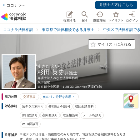
弁護士の方はこちら
ココナラへ
投稿する
探す
閲覧履歴
マイリスト
ログイン
ココナラ法律相談
東京都で法律相談できる弁護士
中央区で法律相談で
マイリストに入れる
すぎた えいじ
杉田 英史
弁護士
弁護士法人みなと法律事務所
八丁堀駅
東京都
中央区新川1-28-33 Glanffice茅場町6階
注力分野
交通事故
他の注力分野を表示
対応体制
法テラス利用可
分割払い利用可
初回面談無料
休日面談可
夜間面談可
電話相談可
メール相談可
WEB面談可
※法テラスは借金・債務整理のみ可能です。電話相談のみ初回無料となりま
注意補足
す。夜間・休日相談は事前予約をお願いします。