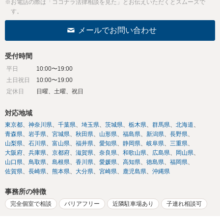
※お電話の際は「ココナラ法律相談を見た」とお伝えいただくとスムーズで
す。
メールでお問い合わせ
受付時間
平日
10:00〜19:00
土日祝日
10:00〜19:00
定休日
日曜、土曜、祝日
対応地域
東京都
神奈川県
千葉県
埼玉県
茨城県
栃木県
群馬県
北海道
青森県
岩手県
宮城県
秋田県
山形県
福島県
新潟県
長野県
山梨県
石川県
富山県
福井県
愛知県
静岡県
岐阜県
三重県
大阪府
兵庫県
京都府
滋賀県
奈良県
和歌山県
広島県
岡山県
山口県
鳥取県
島根県
香川県
愛媛県
高知県
徳島県
福岡県
佐賀県
長崎県
熊本県
大分県
宮崎県
鹿児島県
沖縄県
事務所の特徴
完全個室で相談
バリアフリー
近隣駐車場あり
子連れ相談可