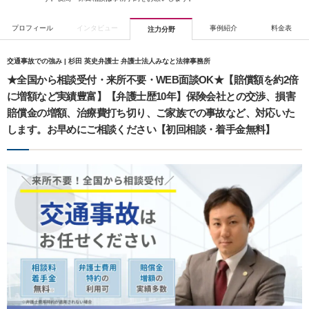
プロフィール
インタビュー
事例紹介
料金表
注力分野
交通事故での強み | 杉田 英史弁護士 弁護士法人みなと法律事務所
★全国から相談受付・来所不要・WEB面談OK★【賠償額を約2倍
に増額など実績豊富】【弁護士歴10年】保険会社との交渉、損害
賠償金の増額、治療費打ち切り、ご家族での事故など、対応いた
します。お早めにご相談ください【初回相談・着手金無料】