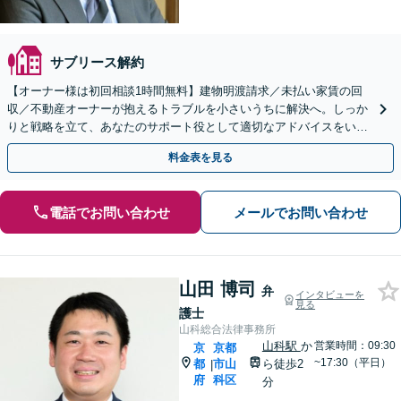
サブリース解約
【オーナー様は初回相談1時間無料】建物明渡請求／未払い家賃の回
収／不動産オーナーが抱えるトラブルを小さいうちに解決へ。しっか
りと戦略を立て、あなたのサポート役として適切なアドバイスをいた
します。まずはお早めのご相談を【京都市役所前駅1分】
料金表を見る
電話でお問い合わせ
メールでお問い合わせ
山田 博司
弁
インタビューを
見る
護士
山科総合法律事務所
山科駅
か
営業時間：09:30
京
京都
~17:30（平日）
都
市山
ら徒歩2
|
府
科区
分