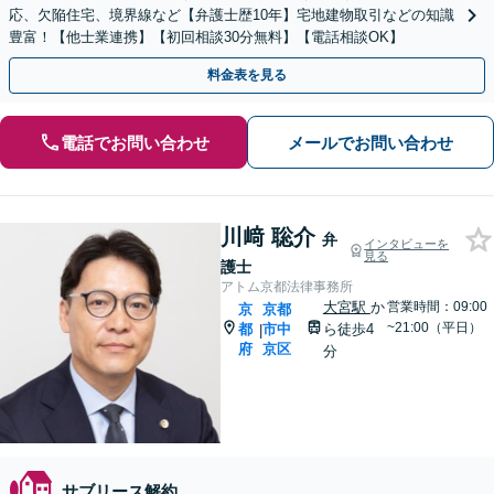
応、欠陥住宅、境界線など【弁護士歴10年】宅地建物取引などの知識
豊富！【他士業連携】【初回相談30分無料】【電話相談OK】
料金表を見る
電話でお問い合わせ
メールでお問い合わせ
川﨑 聡介
弁
インタビューを
見る
護士
アトム京都法律事務所
大宮駅
か
営業時間：09:00
京
京都
~21:00（平日）
都
市中
ら徒歩4
|
府
京区
分
サブリース解約