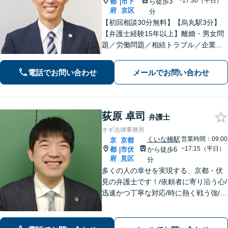
~17:30（平日）
都
市下
ら徒歩3
|
府
京区
分
【初回相談30分無料】【烏丸駅3分】
【弁護士経験15年以上】離婚・男女問
題／労働問題／相続トラブル／企業法
務など実績多数あり。丁寧なコミュニ
ケーションで、納得感のある解決を目
電話でお問い合わせ
メールでお問い合わせ
指します【宗教法人法務／医療法務も
ご相談ください】【Web面談可】
荻原 卓司
弁護士
オギ法律事務所
くいな橋駅
営業時間：09:00
京
京都
~17:15（平日）
都
市伏
から徒歩6
|
府
見区
分
多くの人の幸せを実現する、京都・伏
見の弁護士です！/依頼者に寄り沿う心/
迅速かつ丁寧な対応/時に熱く戦う強/解
決実績2000件以上