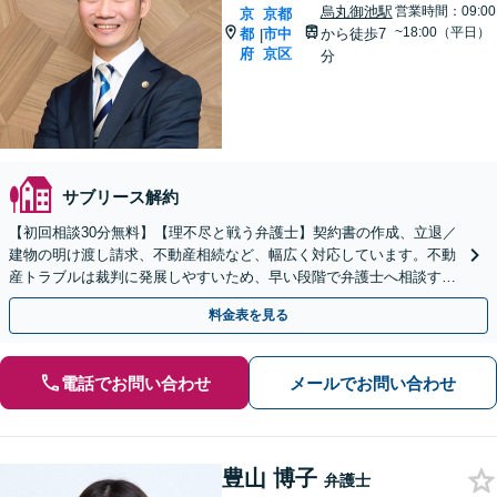
烏丸御池駅
営業時間：09:00
京
京都
~18:00（平日）
都
市中
から徒歩7
|
府
京区
分
サブリース解約
【初回相談30分無料】【理不尽と戦う弁護士】契約書の作成、立退／
建物の明け渡し請求、不動産相続など、幅広く対応しています。不動
産トラブルは裁判に発展しやすいため、早い段階で弁護士へ相談する
ことが大切です。【電話・メール・WEB相談可】
料金表を見る
電話でお問い合わせ
メールでお問い合わせ
豊山 博子
弁護士