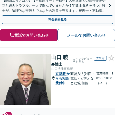
【関西エリア対応】【不動産オーナー様へ】大型店舗との賃料交渉や
立ち退きトラブル、一人で悩んでいませんか？宅建士資格を持つ弁護
士が、論理的な交渉力であなたの利益を守ります。税理士・不動産鑑
定士等と連携し、複雑な案件もワンストップで解決へ。
料金表を見る
電話でお問い合わせ
メールでお問い合わせ
山口 暁
大阪府
インタビュー
を見る
弁護士
山口法律事務所
営業時間：1
京都府
か
面談方法(対面・
らも相談
電話・ビデオな
0:00~18:00
受付中
ど)は応相談
（平日）