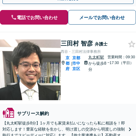
電話でお問い合わせ
メールでお問い合わせ
三田村 智彦
弁護士
西谷・三田村法律事務所
丸太町駅
営業時間：09:30
京
京都
~17:30（平日）
都
市中
から徒歩8
|
府
京区
分
サブリース解約
【丸太町駅徒歩8分】1ヶ月でも家賃未払いになったら私に相談を！即
対応します！豊富な経験を生かし、明け渡しの交渉から明渡しの強制
執行までスピーディーに対応します。【他士業連携あり】不動産オー