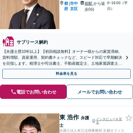
0~18:00（平
都
市中
前駅
から徒
|
府
京区
日）
歩0分
サブリース解約
【弁護士歴10年以上】【初回相談無料】オーナー様からの家賃滞納、
賃料増額、資産運用、契約書チェックなど、スピード対応で早期解決
を目指します。税理士や司法書士、不動産鑑定士、土地家屋調査士と
も連携【休日・夜間相談可】【京都市役所前駅5分】
料金表を見る
電話でお問い合わせ
メールでお問い合わせ
東 浩作
弁護
インタビューを見
る
士
弁護士法人本江法律事務所 京都オフィス