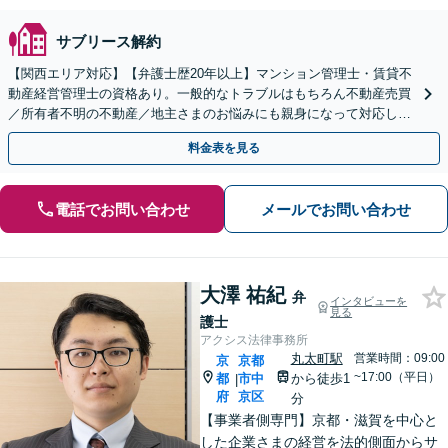
サブリース解約
【関西エリア対応】【弁護士歴20年以上】マンション管理士・賃貸不
動産経営管理士の資格あり。一般的なトラブルはもちろん不動産売買
／所有者不明の不動産／地主さまのお悩みにも親身になって対応しま
す【夜間・休日の相談可】
料金表を見る
電話でお問い合わせ
メールでお問い合わせ
大澤 祐紀
弁
インタビューを
見る
護士
アクシス法律事務所
丸太町駅
営業時間：09:00
京
京都
~17:00（平日）
都
市中
から徒歩1
|
府
京区
分
【事業者側専門】京都・滋賀を中心と
した企業さまの経営を法的側面からサ