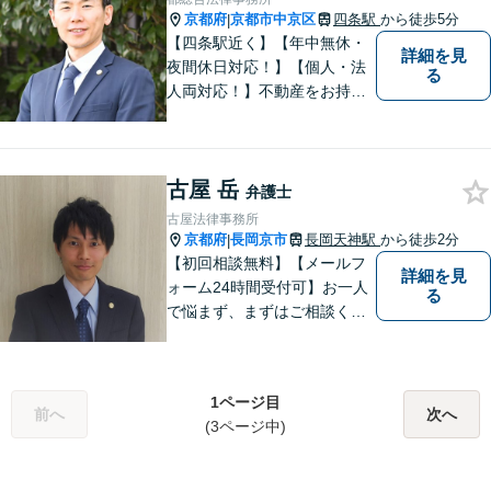
す。まずはご相談ください。
京都府
京都市中京区
四条駅
から徒歩5分
|
【完全個室】
【四条駅近く】【年中無休・
詳細を見
夜間休日対応！】【個人・法
る
人両対応！】不動産をお持ち
の方も、宅建資格者の弊所に
御相談ください！【LINE・Zo
om・オンライン相談に対応】
古屋 岳
【24時間予約受付】【出張相
弁護士
談可能】【弁護士保険（特
古屋法律事務所
約）全社対応いたします】
京都府
長岡京市
長岡天神駅
から徒歩2分
|
【初回相談無料】【メールフ
詳細を見
ォーム24時間受付可】お一人
る
で悩まず、まずはご相談くだ
さい。丁寧にご対応させてい
ただきます。
1ページ目
前へ
次へ
(3ページ中)