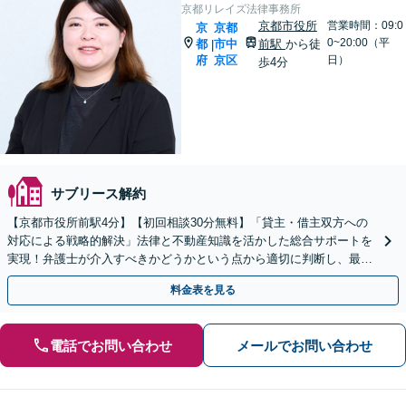
京都リレイズ法律事務所
京都市役所
営業時間：09:0
京
京都
0~20:00（平
都
市中
前駅
から徒
|
府
京区
日）
歩4分
サブリース解約
【京都市役所前駅4分】【初回相談30分無料】「貸主・借主双方への
対応による戦略的解決」法律と不動産知識を活かした総合サポートを
実現！弁護士が介入すべきかどうかという点から適切に判断し、最適
な解決へ導くお手伝いをいたします【休日・夜間相談可】
料金表を見る
電話でお問い合わせ
メールでお問い合わせ