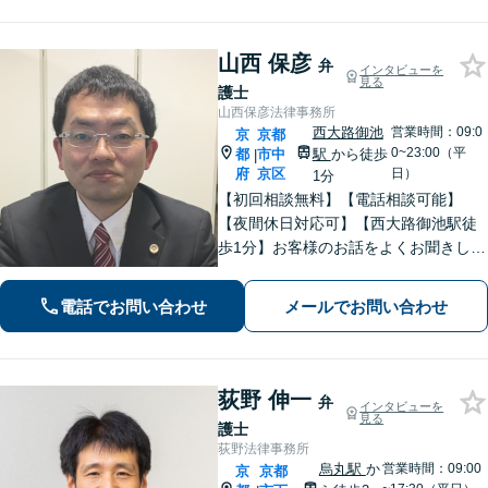
山西 保彦
弁
インタビューを
見る
護士
山西保彦法律事務所
西大路御池
営業時間：09:0
京
京都
0~23:00（平
都
市中
駅
から徒歩
|
府
京区
日）
1分
【初回相談無料】【電話相談可能】
【夜間休日対応可】【西大路御池駅徒
歩1分】お客様のお話をよくお聞きし
て、適切な法的助言ができるよう努め
ます。最高の法律サービスを提供する
電話でお問い合わせ
メールでお問い合わせ
ために日々研鑽もしています。親切丁
寧にご対応いたしますので、一度ご相
談ください。
荻野 伸一
弁
インタビューを
見る
護士
荻野法律事務所
烏丸駅
か
営業時間：09:00
京
京都