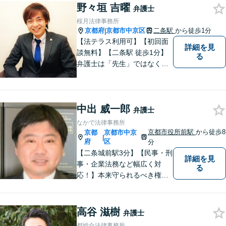
う真摯にサポートします。ど
野々垣 吉曜
弁護士
うぞお気軽にお話しくださ
桜月法律事務所
い。【完全個室で相談可】
京都府
京都市中京区
二条駅
から徒歩1分
|
【地域密着型の法律事務所】
【法テラス利用可】【初回面
詳細を見
談無料】【二条駅 徒歩1分】
る
弁護士は「先生」ではなく、
ご依頼者様の悩みや紛争を一
緒に解決していく「パートナ
ー」です。弁護士事務所は敷
中出 威一郎
居が高いと思っていらっしゃ
弁護士
る方こそ、是非一度ご相談く
なかで法律事務所
ださい。
京都市役所前駅
から徒歩8
京都
京都市中京
|
府
区
分
【二条城前駅3分】【民事・刑
詳細を見
事・企業法務など幅広く対
る
応！】本来守られるべき権
利・利益を失うことが無いよ
う、これまでの経験を活かし
弁護してまいります。お一人
高谷 滋樹
弁護士
お一人の心情に寄り添いま
都総合法律事務所