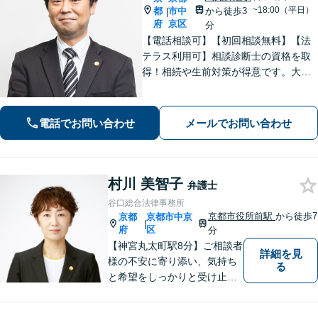
~18:00（平日）
都
市中
から徒歩3
|
府
京区
分
【電話相談可】【初回相談無料】【法
テラス利用可】相談診断士の資格を取
得！相続や生前対策が得意です。大阪
府出身で関西エリアで温かみのあるサ
ポートを心がける｜弁護士同士の意見
交換で最良なリーガルサービスを【夜
電話でお問い合わせ
メールでお問い合わせ
間・休日面談可】【完全個室】【丸太
町駅6分】
村川 美智子
弁護士
谷口総合法律事務所
京都市役所前駅
から徒歩7
京都
京都市中京
|
府
区
分
【神宮丸太町駅8分】ご相談者
詳細を見
様の不安に寄り添い、気持ち
る
と希望をしっかりと受け止め
ます。解決の道筋を丁寧に示
し、納得と安心につながるよ