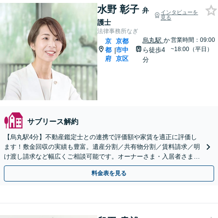
水野 彰子
弁
インタビューを
見る
護士
法律事務所なぎ
烏丸駅
か
営業時間：09:00
京
京都
~18:00（平日）
都
市中
ら徒歩4
|
府
京区
分
サブリース解約
【烏丸駅4分】不動産鑑定士との連携で評価額や家賃を適正に評価し
ます！敷金回収の実績も豊富。遺産分割／共有物分割／賃料請求／明
け渡し請求など幅広くご相談可能です。オーナーさま・入居者さまか
らのご依頼多数【Web面談可】【初回相談無料】
料金表を見る