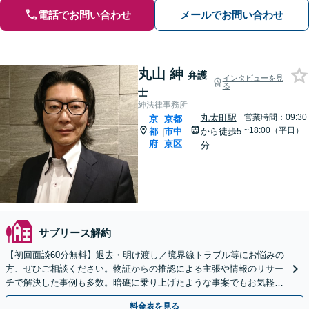
電話でお問い合わせ
メールでお問い合わせ
丸山 紳
弁護
インタビューを見
る
士
紳法律事務所
丸太町駅
営業時間：09:30
京
京都
~18:00（平日）
都
市中
から徒歩5
|
府
京区
分
サブリース解約
【初回面談60分無料】退去・明け渡し／境界線トラブル等にお悩みの
方、ぜひご相談ください。物証からの推認による主張や情報のリサー
チで解決した事例も多数。暗礁に乗り上げたような事案でもお気軽に
ご相談を【丸太町駅5分】【完全個室】【子連れＯＫ】
料金表を見る