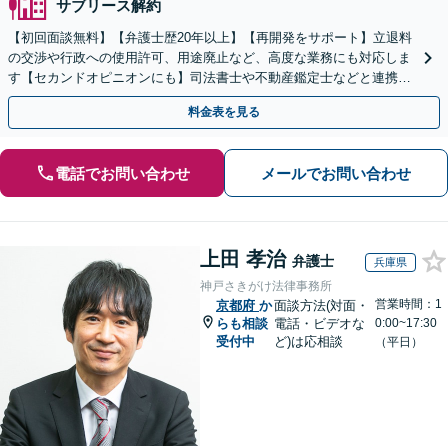
サブリース解約
【初回面談無料】【弁護士歴20年以上】【再開発をサポート】立退料
の交渉や行政への使用許可、用途廃止など、高度な業務にも対応しま
す【セカンドオピニオンにも】司法書士や不動産鑑定士などと連携。
農地や山林などもお任せください【枚方市駅6分】
料金表を見る
電話でお問い合わせ
メールでお問い合わせ
上田 孝治
弁護士
兵庫県
神戸さきがけ法律事務所
営業時間：1
京都府
か
面談方法(対面・
らも相談
電話・ビデオな
0:00~17:30
受付中
ど)は応相談
（平日）