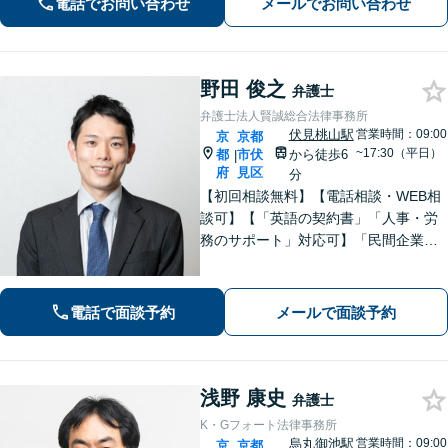
電話でお問い合わせ
メールでお問い合わせ
野田 俊之
弁護士
弁護士法人賢誠総合法律事務所
伏見桃山駅
営業時間：09:00
京
京都
~17:30（平日）
都
市伏
から徒歩6
|
府
見区
分
【初回相談無料】【電話相談・WEB相
談可】【「英語の契約書」「人事・労
務のサポート」対応可】「民間企業へ
の出向経験あり」「じっくり丁寧にお
話をうかがいます」実態に即したアド
バイスで経営をサポートします！【休
電話で面談予約
メールで面談予約
日・夜間相談あり】
浅野 康史
弁護士
K・Gフォート法律事務所
烏丸御池駅
営業時間：09:00
京
京都