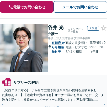
電話でお問い合わせ
メールでお問い合わせ
谷井 光
大阪府
インタビュー
を見る
弁護士
弁護士法人茨木あさひ法律事務所
営業時間：0
京都府
か
面談方法(対面・
らも相談
電話・ビデオな
9:00~18:00
受付中
ど)は応相談
（平日）
サブリース解約
【関西エリア対応】【1か月で立退き実現＆未払い賃料を全額回収し
た実績あり！】【宅建士の資格保有】オーナー様のお困りごとに、交
渉力を活かして柔軟かつスピーディーに解決します！不動産問題に幅
広く対応しています。