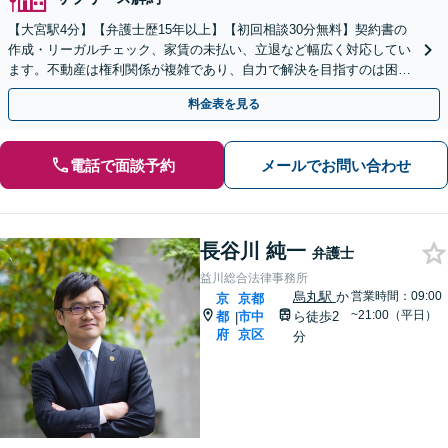
【大宮駅4分】【弁護士歴15年以上】【初回相談30分無料】契約書の
作成・リーガルチェック、家賃の未払い、立退など幅広く対応してい
ます。不動産は権利関係が複雑であり、自力で解決を目指すのは困難
です。お早めに弁護士にご相談ください。
料金表を見る
電話で面談予約
メールでお問い合わせ
長谷川 純一
弁護士
益川総合法律事務所
烏丸駅
か
営業時間：09:00
京
京都
~21:00（平日）
都
市中
ら徒歩2
|
府
京区
分