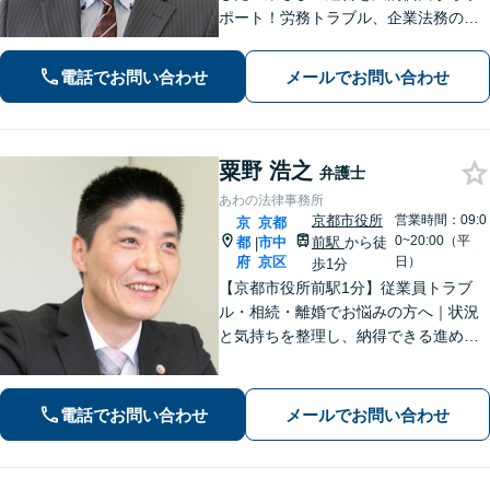
ポート！労務トラブル、企業法務のご
相談はお任せください。あらゆる労務
問題への対応を中心に、その他中小企
電話でお問い合わせ
メールでお問い合わせ
業法務について豊富な経験がありま
す。【Web相談可】
粟野 浩之
弁護士
あわの法律事務所
京都市役所
営業時間：09:0
京
京都
0~20:00（平
都
市中
前駅
から徒
|
府
京区
日）
歩1分
【京都市役所前駅1分】従業員トラブ
ル・相続・離婚でお悩みの方へ｜状況
と気持ちを整理し、納得できる進め方
をサポート
電話でお問い合わせ
メールでお問い合わせ