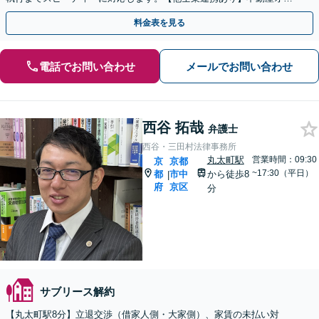
ナー様の力になれるようサポートします！
料金表を見る
電話でお問い合わせ
メールでお問い合わせ
西谷 拓哉
弁護士
西谷・三田村法律事務所
丸太町駅
営業時間：09:30
京
京都
~17:30（平日）
都
市中
から徒歩8
|
府
京区
分
サブリース解約
【丸太町駅8分】立退交渉（借家人側・大家側）、家賃の未払い対