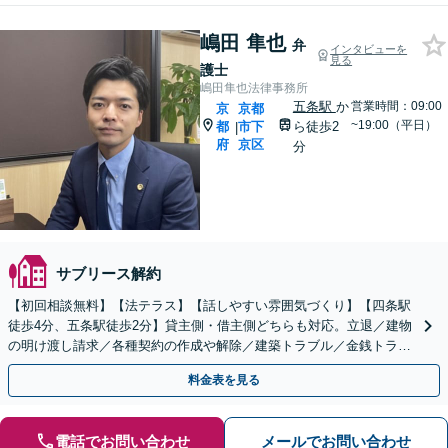
嶋田 隼也
弁
インタビューを
見る
護士
嶋田隼也法律事務所
五条駅
か
営業時間：09:00
京
京都
~19:00（平日）
都
市下
ら徒歩2
|
府
京区
分
サブリース解約
【初回相談無料】【法テラス】【話しやすい雰囲気づくり】【四条駅
徒歩4分、五条駅徒歩2分】貸主側・借主側どちらも対応。立退／建物
の明け渡し請求／各種契約の作成や解除／建築トラブル／金銭トラブ
ルなど幅広く対応【夜間・休日面談】
料金表を見る
電話でお問い合わせ
メールでお問い合わせ