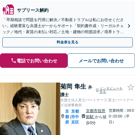
サブリース解約
「早期相談で問題を円滑に解決／不動産トラブルは私にお任せくださ
い」経験豊富な弁護士が一からサポート「契約書作成・リーガルチェ
ック／地代・家賃の未払い対応／土地・建物の明渡請求／境界トラブ
ル【休日・夜間相談あり】
料金表を見る
電話でお問い合わせ
メールでお問い合わせ
菊岡 隼生
弁
インタビューを
見る
護士
弁護士法人富士パートナーズ 富士パートナー
ズ法律事務所
京都市役所
営業時間：09:0
京
京都
0~20:00（平
都
市中
前駅
から徒
|
府
京区
日）
歩0分