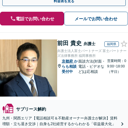
料金表を見る
電話でお問い合わせ
メールでお問い合わせ
前田 貴史
弁護士
福岡県
弁護士法人富士パートナーズ 富士パートナー
ズ法律事務所 福岡事務所
営業時間：0
京都府
か
面談方法(対面・
らも相談
電話・ビデオな
9:00~18:00
受付中
ど)は応相談
（平日）
サブリース解約
九州・関西エリア【電話相談可＆不動産オーナー弁護士が解決】賃料
増額・立ち退き交渉｜自身も2社経営するからわかる「収益最大化」