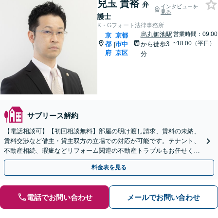
兒玉 貴裕
弁
インタビューを
見る
護士
K・Gフォート法律事務所
烏丸御池駅
営業時間：09:00
京
京都
~18:00（平日）
都
市中
から徒歩3
|
府
京区
分
サブリース解約
【電話相談可】【初回相談無料】部屋の明け渡し請求、賃料の未納、
賃料交渉など借主・貸主双方の立場での対応が可能です。テナント、
不動産相続、瑕疵などリフォーム関連の不動産トラブルもお任せくだ
さい【分割払い可】
料金表を見る
電話でお問い合わせ
メールでお問い合わせ