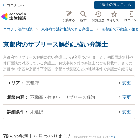
弁護士の方はこちら
ココナラへ
投稿する
探す
閲覧履歴
マイリスト
ログイン
ココナラ法律相談
京都府で法律相談できる弁護士
京都府で不動産・住
京都府のサブリース解約に強い弁護士
京都府でサブリース解約に強い弁護士が79名見つかりました。初回面談無料や
休日面談に対応している弁護士、解決事例を持つ弁護士なども掲載中。さらに
京都市中京区や京都市下京区、京都市伏見区などの地域条件で弁護士を絞り込
めます。不動産・住まいに関係する立ち退き交渉や家賃交渉、不動産契約解除
等の細かな分野での絞り込み検索もでき便利です。特に弁護士法人富士パート
エリア
京都府
変更
ナーズ 富士パートナーズ法律事務所の徳安 勇佑弁護士や紳法律事務所の丸山
紳弁護士、西谷・三田村法律事務所の三田村 智彦弁護士のプロフィール情報や
相談内容
不動産・住まい、サブリース解約
変更
弁護士費用、強みなどが注目されています。『京都府で土日や夜間に発生した
サブリース解約のトラブルを今すぐに弁護士に相談したい』『サブリース解約
のトラブル解決の実績豊富な近くの弁護士を検索したい』『初回相談無料でサ
詳細条件
未選択
変更
ブリース解約を法律相談できる京都府内の弁護士に相談予約したい』などでお
困りの相談者さんにおすすめです。
79
人の弁護士が見つかりました
(検索結果について詳しくは
こちら
)