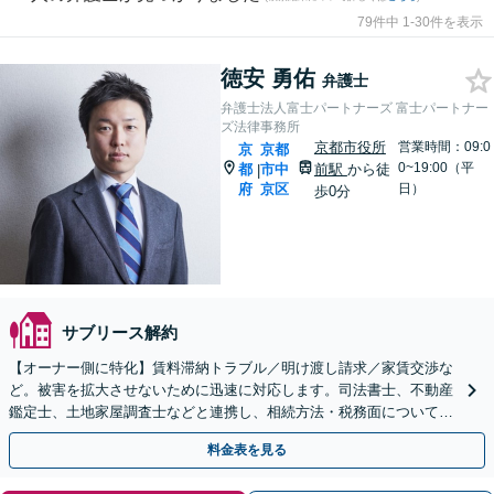
79件中 1-30件を表示
徳安 勇佑
弁護士
弁護士法人富士パートナーズ 富士パートナー
ズ法律事務所
京都市役所
営業時間：09:0
京
京都
0~19:00（平
都
市中
前駅
から徒
|
府
京区
日）
歩0分
サブリース解約
【オーナー側に特化】賃料滞納トラブル／明け渡し請求／家賃交渉な
ど。被害を拡大させないために迅速に対応します。司法書士、不動産
鑑定士、土地家屋調査士などと連携し、相続方法・税務面についても
アドバイスできます。
料金表を見る