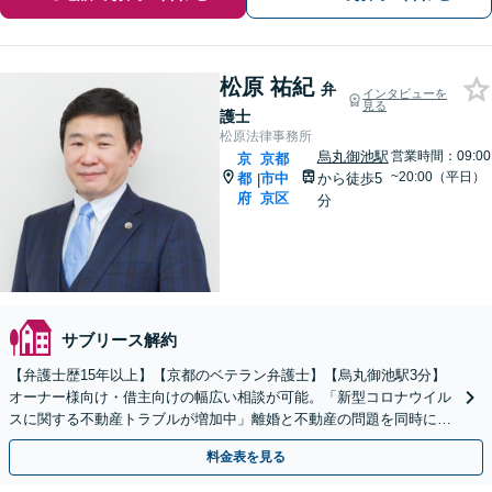
松原 祐紀
弁
インタビューを
見る
護士
松原法律事務所
烏丸御池駅
営業時間：09:00
京
京都
~20:00（平日）
都
市中
から徒歩5
|
府
京区
分
サブリース解約
【弁護士歴15年以上】【京都のベテラン弁護士】【烏丸御池駅3分】
オーナー様向け・借主向けの幅広い相談が可能。「新型コロナウイル
スに関する不動産トラブルが増加中」離婚と不動産の問題を同時に解
決【夜間・休日相談可】【ワンストップ解決】
料金表を見る