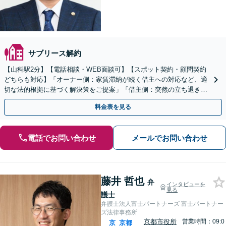
サブリース解約
【山科駅2分】【電話相談・WEB面談可】【スポット契約・顧問契約
どちらも対応】「オーナー側：家賃滞納が続く借主への対応など、適
切な法的根拠に基づく解決策をご提案」「借主側：突然の立ち退き要
求や家賃増額など、賃貸に関するお困りごとはご相談を」
料金表を見る
電話でお問い合わせ
メールでお問い合わせ
藤井 哲也
弁
インタビューを
見る
護士
弁護士法人富士パートナーズ 富士パートナー
ズ法律事務所
京都市役所
営業時間：09:0
京
京都