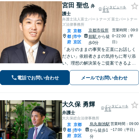
宮田 聖也
弁
インタビューを
見る
護士
弁護士法人富士パートナーズ 富士パートナー
ズ法律事務所
京都市役所
営業時間：09:0
京
京都
0~22:00（平
都
市中
前駅
から徒
|
府
京区
日）
歩0分
「ありのままの事実を正直にお話しく
ださい」依頼者さまの気持ちに寄り添
い、理想の解決策をご提案できるよう
尽力します【交通事故事件の実績豊
富】【賠償金が2倍に増額した事例あ
電話でお問い合わせ
メールでお問い合わせ
り】依頼者さまに代わってさまざまな
角度から示談の提案／利益最大化を目
指す
大久保 勇輝
インタビューを
見る
弁護士
大久保総合法律事務所
烏丸御池駅
営業時間：09:00
京
京都
~17:00（平日）
都
市中
から徒歩1
|
府
京区
分