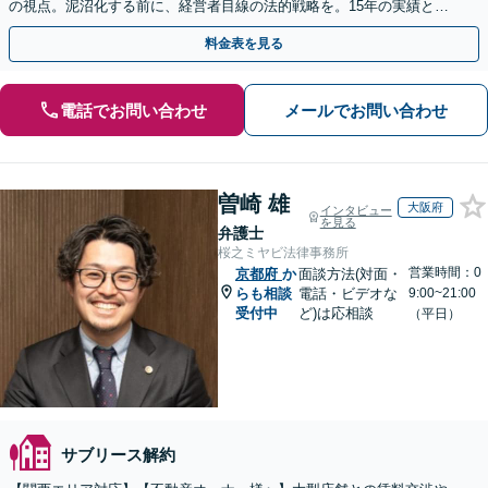
の視点。泥沼化する前に、経営者目線の法的戦略を。15年の実績と専
門チームで正当な権利を守ります【顧問先企業60社超】
料金表を見る
電話でお問い合わせ
メールでお問い合わせ
曽崎 雄
大阪府
インタビュー
を見る
弁護士
桜之ミヤビ法律事務所
営業時間：0
京都府
か
面談方法(対面・
らも相談
電話・ビデオな
9:00~21:00
受付中
ど)は応相談
（平日）
サブリース解約