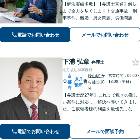
【解決実績多数】【弁護士直通】解決
まで全力を尽くします！交通事故、刑
事事件、離婚・男女問題、労働問題、
遺産相続、債務整理等のお悩みについ
てはお任せください。【子連れ対応
電話でお問い合わせ
メールでお問い合わせ
可】【土日夜間対応】
下浦 弘章
弁護士
京丹後法律事務所
峰山駅
か
営業時間：09:00~
京
京丹
18:00（平日）
都
ら徒歩10
|
後市
府
分
【弁護士歴27年】これまで数々の難し
い案件に対応し、解決へ導いてきまし
た。ご依頼者様の利益を最優先しなが
ら、できるだけ早期に解決できるよ
う、柔軟かつ粘り強い姿勢で問題解決
に取り組みます。【峰山駅から徒歩圏
電話でお問い合わせ
メールで面談予約
内】【兵庫県北部エリアも対応】