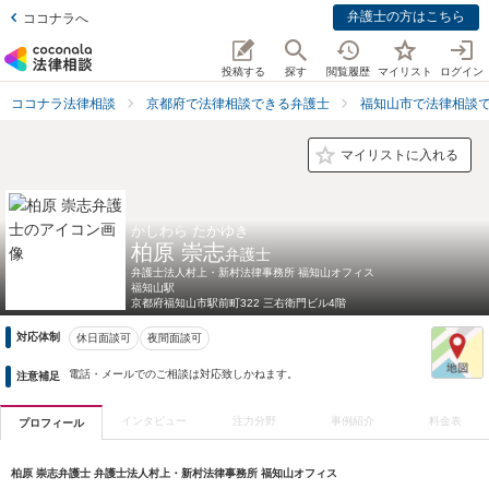
弁護士の方はこちら
ココナラへ
投稿する
探す
閲覧履歴
マイリスト
ログイン
ココナラ法律相談
京都府で法律相談できる弁護士
福知山市で法律相談
マイリストに入れる
かしわら たかゆき
柏原 崇志
弁護士
弁護士法人村上・新村法律事務所 福知山オフィス
福知山駅
京都府
福知山市駅前町322 三右衛門ビル4階
対応体制
休日面談可
夜間面談可
電話・メールでのご相談は対応致しかねます。
注意補足
インタビュー
注力分野
事例紹介
料金表
プロフィール
柏原 崇志弁護士 弁護士法人村上・新村法律事務所 福知山オフィス