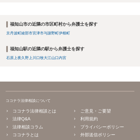
福知山市の近隣の市区町村から弁護士を探す
京丹波町
綾部市
宮津市
与謝野町
伊根町
福知山駅の近隣の駅から弁護士を探す
石原
上夜久野
上川口
牧
大江山口内宮
ココナラ法律相談について
ココナラ法律相談とは
ご意見・ご要望
法律Q&A
利用規約
法律相談コラム
プライバシーポリシー
ココナラとは
外部送信ポリシー