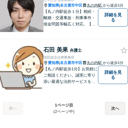
かやがき法律事務所
していただけるようサポート
愛知県
名古屋市中区
丸の内駅
から徒歩1分
|
いたします！
【丸ノ内駅徒歩１分】相続・
詳細を見
離婚・交通事故・刑事事件・
る
借金問題等幅広く対応。【迅
速に対応いたします】まず
は、ご相談を。
石田 美果
弁護士
池田総合法律事務所
愛知県
名古屋市中区
丸の内駅
から徒歩1分
|
【丸ノ内駅徒歩1分】お気軽に
詳細を見
ご相談ください。誠実に寄り
る
添い最適な法的サービスを提
供してまいります。【事前の
ご予約により夜間／休日も対
応可能です】
1ページ目
前へ
次へ
(2ページ中)