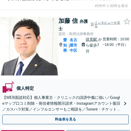
45件中 1-30件を表示
加藤 信
弁護
インタビューを見
る
士
冨田・島岡法律事務所
伏見駅
か
営業時間：10:00
愛
名古
~18:00（平日）
知
屋市
ら徒歩7
|
県
中区
分
個人特定
【WEB面談対応】個人事業主・クリニックの誹謗中傷に強い／Googl
eマップ口コミ削除・発信者情報開示請求・Instagramアカウント復旧
／カスハラ対策／インフルエンサーもご相談を／Torrent・チケット転
売等の発信者側の対応も得意
料金表を見る