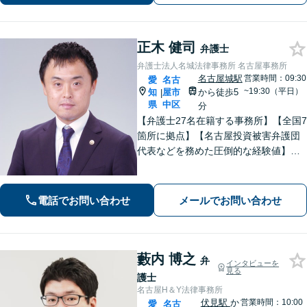
解決。【費用は事前提示】
正木 健司
弁護士
弁護士法人名城法律事務所 名古屋事務所
名古屋城駅
営業時間：09:30
愛
名古
~19:30（平日）
知
屋市
から徒歩5
|
県
中区
分
【弁護士27名在籍する事務所】【全国7
箇所に拠点】【名古屋投資被害弁護団
代表などを務めた圧倒的な経験値】投
資トラブル、債権回収（目安：被害額
や債権額150万円以上）のご相談はお任
せください【初回相談無料】【メディ
電話でお問い合わせ
メールでお問い合わせ
ア出演やセミナー講演多数】
藪内 博之
弁
インタビューを
見る
護士
名古屋H＆Y法律事務所
伏見駅
か
営業時間：10:00
愛
名古