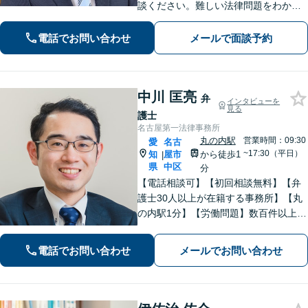
談ください。難しい法律問題をわかり
やすく柔らかく説明します。相続・交
通事故・借金債務整理・企業法務な
電話でお問い合わせ
メールで面談予約
ど、どうぞご相談ください。
中川 匡亮
弁
インタビューを
見る
護士
名古屋第一法律事務所
丸の内駅
営業時間：09:30
愛
名古
~17:30（平日）
知
屋市
から徒歩1
|
県
中区
分
【電話相談可】【初回相談無料】【弁
護士30人以上が在籍する事務所】【丸
の内駅1分】【労働問題】数百件以上の
解決実績あり。残業代、解雇、労働災
害など。企業法務、相続、交通事故､不
電話でお問い合わせ
メールでお問い合わせ
動産、離婚問題、などもお任せくださ
い