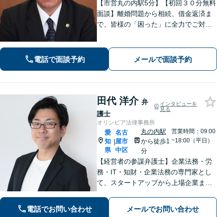
【市営丸の内駅5分】【初回３０分無料
面談】離婚問題から相続、借金返済ま
で、皆様の「困った」に全力でご対
応。法テラスも可能です！税理士/司法
書士/行政書士と連携し、スムーズな手
続きをサポート。話しやすい弁護士で
電話で面談予約
メールで面談予約
す。まずはお気軽にご相談を！
田代 洋介
弁
インタビューを
見る
護士
オリンピア法律事務所
丸の内駅
営業時間：09:00
愛
名古
~18:00（平日）
知
屋市
から徒歩1
|
県
中区
分
【経営者の参謀弁護士】企業法務・労
務・IT・知財・企業法務の専門家とし
て、スタートアップから上場企業まで
幅広く支援。契約書作成／債権回収／
労務トラブル対応／就業規則の作成／
電話でお問い合わせ
メールでお問い合わせ
知的財産権／クレーム対応など迅速に