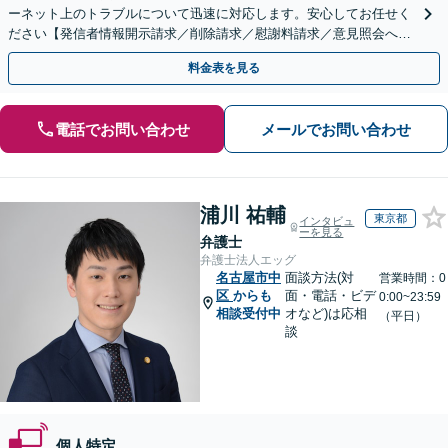
ーネット上のトラブルについて迅速に対応します。安心してお任せく
ださい【発信者情報開示請求／削除請求／慰謝料請求／意見照会への
対応】
料金表を見る
電話でお問い合わせ
メールでお問い合わせ
浦川 祐輔
東京都
インタビュ
ーを見る
弁護士
弁護士法人エッグ
名古屋市中
面談方法(対
営業時間：0
区
からも
面・電話・ビデ
0:00~23:59
相談受付中
オなど)は応相
（平日）
談
個人特定