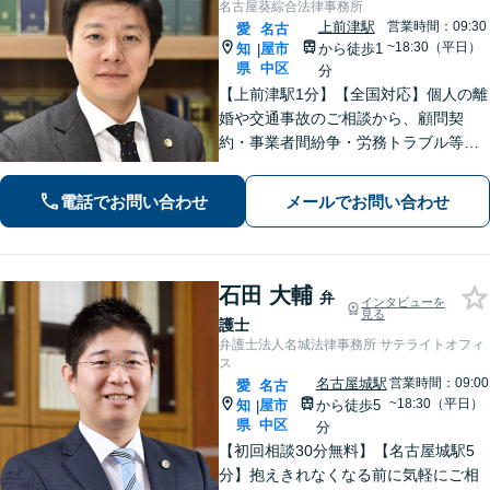
名古屋葵綜合法律事務所
上前津駅
営業時間：09:30
愛
名古
~18:30（平日）
知
屋市
から徒歩1
|
県
中区
分
【上前津駅1分】【全国対応】個人の離
婚や交通事故のご相談から、顧問契
約・事業者間紛争・労務トラブル等ま
で幅広く対応しております。名古屋市
を中心に東海地方全域からご相談を承
電話でお問い合わせ
メールでお問い合わせ
っております。【夜間面談可能】【オ
ンライン相談可能】
石田 大輔
弁
インタビューを
見る
護士
弁護士法人名城法律事務所 サテライトオフィ
ス
名古屋城駅
営業時間：09:00
愛
名古
~18:30（平日）
知
屋市
から徒歩5
|
県
中区
分
【初回相談30分無料】【名古屋城駅5
分】抱えきれなくなる前に気軽にご相