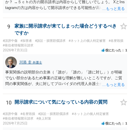
か？ →５ｃｈの方の開示請求は内容からして難しいでしょう。 XとIns
tagramの方は内容からして開示請求ができる可能性が高いでしょう。
ただ、アカウントが削除されていると開示請求は失敗する可能性が高
いでしょう。７月中にアカウントが削除されている場合、今から進め
ても失敗する可能性が高いように思われます。 相手を特定できた場
9
家族に開示請求が来てしまった場合どうするべき
合、相手に全ての弁護士費用を負担させることは可能でしょうか？ →
ですか
訴訟外の交渉で相手方が認めれば負担させることができるでしょう。
#誹謗中傷
#加害者
#訴訟・損害賠償請求
#ネット上の個人特定被害
#名誉毀損
訴訟で判決となった場合は、実際の弁護士費用が認められる場合と認
#発信者情報開示請求
められない場合があり何ともいえないところでしょう。
2026年7月31日
役にたった
1
川添 圭
弁護士
事実関係の説明部分の主体（「誰が」「誰の」「誰に対し」）が明確
でない部分があるため事案の正確な理解が難しいところですが、ご質
問の事実関係が、夫に対してプロバイダの代理人弁護士から発信者情
報開示請求の意見照会が届いたということであれば、いずれは発信者
情報として夫の氏名と住所が開示され、開示請求者（の代理人弁護
士）が、夫に対して内容証明郵便を送ったり訴訟の提起がなされたり
10
開示請求について気になっている内容の質問
する可能性があるように思われます。この場合は、開示請求者（とあ
る女性？）の代理人弁護士へ、実は投稿者があなたであるという内容
#誹謗中傷
#名誉毀損
#訴訟・損害賠償請求
#ネット上の個人特定被害
とともに、あなたから連絡することもあり得ます。 夫がクレーム電話
#発信者情報開示請求
#炎上対策
2026年7月25日
役にたった
1
を入れた「相手方の法律事務所」というのがプロバイダの代理人の事