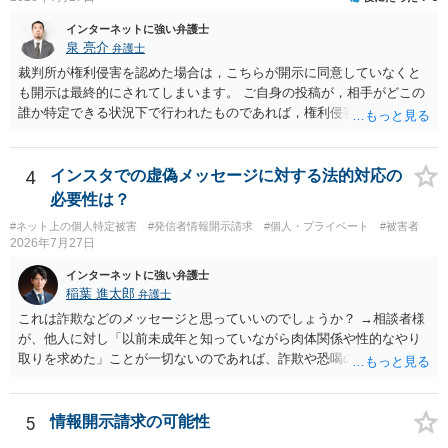
インターネットに強い弁護士
泉 亮介
弁護士
裁判所が権利侵害を認めた場合は，こちらが開示に同意していなくと
も開示は最終的にされてしまいます。 ご自身の投稿が，相手がどこの
誰か特定できる状況下で行われたものであれば，権利侵害性が認めら
れる可能性はあるかと思われます。 もっとも，相手方の晒し行為につ
いても，アカウントを特定したうえで，ネットストーカーとして晒し
たのであれば，かかる行為に権利侵害性が認められる可能性はあるで
4
インスタでの虚偽メッセージに対する法的対応の
しょう。
必要性は？
#ネット上の個人特定被害
#発信者情報開示請求
#個人・プライベート
#被害者
2026年7月27日
インターネットに強い弁護士
稲葉 進太郎
弁護士
これは詐欺などのメッセージと思っていいのでしょうか？ →相談者様
が、他人に対し「以前未成年と知っていながら肉体関係や性的なやり
取りを求めた」ことが一切ないのであれば、詐欺や恐喝の可能性が高
いでしょう。
5
情報開示請求の可能性