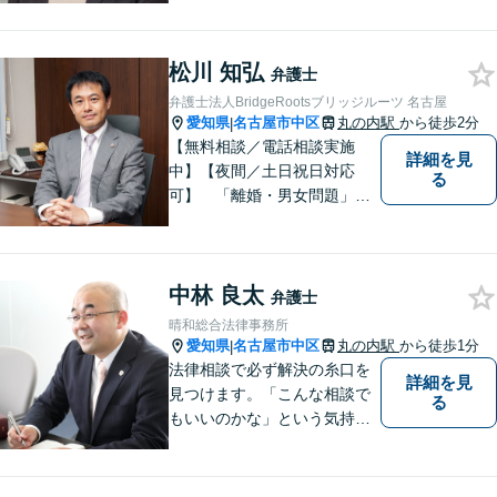
ではなく、今後の人間関係や
依頼者さまの将来を見据えた
松川 知弘
解決を意識しております。
弁護士
【ビデオ面談可能】
弁護士法人BridgeRootsブリッジルーツ 名古屋
愛知県
名古屋市中区
丸の内駅
から徒歩2分
|
【無料相談／電話相談実施
詳細を見
中】【夜間／土日祝日対応
る
可】 「離婚・男女問題」
「交通事故」「労働問題」
「相続」「債務整理」「刑事
事件」に注力しております。
中林 良太
弁護士と事務職員が力を合わ
弁護士
せ、依頼者のみなさまに満足
晴和総合法律事務所
していただけるようサポート
愛知県
名古屋市中区
丸の内駅
から徒歩1分
|
いたします！
法律相談で必ず解決の糸口を
詳細を見
見つけます。「こんな相談で
る
もいいのかな」という気持ち
が少しでもお有りでしたら、
ぜひ一度ご相談ください。