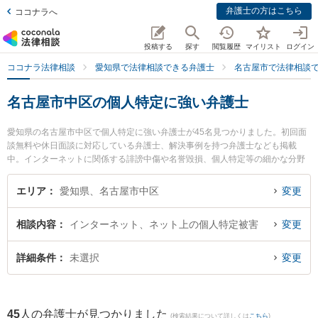
弁護士の方はこちら
ココナラへ
投稿する
探す
閲覧履歴
マイリスト
ログイン
ココナラ法律相談
愛知県で法律相談できる弁護士
名古屋市で法律相談
名古屋市中区の個人特定に強い弁護士
愛知県の名古屋市中区で個人特定に強い弁護士が45名見つかりました。初回面
談無料や休日面談に対応している弁護士、解決事例を持つ弁護士なども掲載
中。インターネットに関係する誹謗中傷や名誉毀損、個人特定等の細かな分野
での絞り込み検索もでき便利です。特に冨田・島岡法律事務所の加藤 信弁護士
や名古屋第一法律事務所の林 泰佑弁護士、TK法律事務所の小橋 寛之弁護士の
エリア
愛知県、名古屋市中区
変更
プロフィール情報や弁護士費用、強みなどが注目されています。『名古屋市中
区で土日や夜間に発生した個人特定のトラブルを今すぐに弁護士に相談した
相談内容
インターネット、ネット上の個人特定被害
変更
い』『個人特定のトラブル解決の実績豊富な近くの弁護士を検索したい』『初
回相談無料で個人特定を法律相談できる名古屋市中区内の弁護士に相談予約し
たい』などでお困りの相談者さんにおすすめです。
詳細条件
未選択
変更
45
人の弁護士が見つかりました
(検索結果について詳しくは
こちら
)