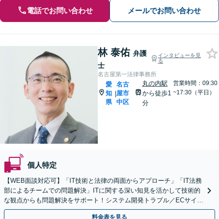
電話でお問い合わせ
メールでお問い合わせ
林 泰佑
弁護
インタビューを見
る
士
名古屋第一法律事務所
丸の内駅
営業時間：09:30
愛
名古
~17:30（平日）
知
屋市
から徒歩1
|
県
中区
分
個人特定
【WEB面談対応可】「IT技術と法律の両面からアプローチ」「IT法務
部によるチームでの問題解決」ITに関する深い知見を活かして技術的
な観点からも問題解決をサポート！システム開発トラブル／ECサイト
の問題／利用規約作成ほか【休日・夜間相談可】
料金表を見る