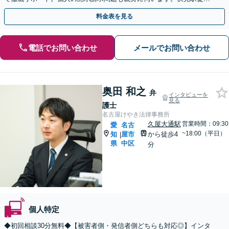
1分、Web相談も可能。
料金表を見る
電話でお問い合わせ
メールでお問い合わせ
奥田 和之
弁
インタビューを
見る
護士
名古屋けやき法律事務所
久屋大通駅
営業時間：09:30
愛
名古
~18:00（平日）
知
屋市
から徒歩4
|
県
中区
分
個人特定
◆初回相談30分無料◆【被害者側・発信者側どちらも対応◎】インタ