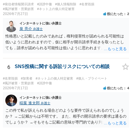
#発信者情報開示請求
#誹謗中傷
#個人情報削除
#名誉毀損
#風評被害・営業妨害
#ネット上の個人特定被害
2026年7月27日
役にたった
2
インターネットに強い弁護士
泉 亮介
弁護士
性格悪いと記載したのみであれば，権利侵害性が認められる可能性は
低いように思われますので，仮に相手が開示請求手続きを取ったとし
ても，請求が認められる可能性は低いように思われます。
6
SNS投稿に関する訴訟リスクについての相談
#名誉毀損
#加害者
#ネット上の個人特定被害
#個人・プライベート
#風評被害・営業妨害
#誹謗中傷
2026年7月17日
役にたった
4
インターネットに強い弁護士
稲葉 進太郎
弁護士
この件で私が訴えられる場合どのような要件で訴えられるのでしょう
か？ →ご記載からは不明です。 また、相手の開示請求の要求は通るの
でしょうか？ →そもそもご記載の意味が専門的であり判然としないも
のと存じます。直接弁護士に、そのゲームの内容をご説明になりなが