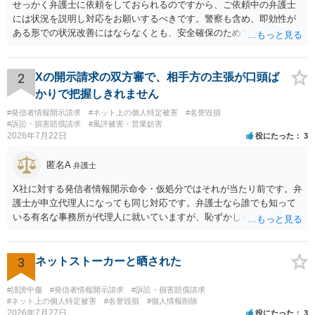
せっかく弁護士に依頼をしておられるのですから、ご依頼中の弁護士
には状況を説明し対応をお願いするべきです。警察も含め、即効性が
ある形での状況改善にはならなくとも、安全確保のためできることは
ある筈です。
2
Xの開示請求の双方審で、相手方の主張が口頭ば
かりで把握しきれません
#発信者情報開示請求
#ネット上の個人特定被害
#名誉毀損
#訴訟・損害賠償請求
#風評被害・営業妨害
2026年7月22日
役にたった
3
匿名A
弁護士
X社に対する発信者情報開示命令・仮処分ではそれが当たり前です。弁
護士が申立代理人になっても同じ対応です。弁護士なら誰でも知って
いる有名な事務所が代理人に就いていますが、恥ずかしくないのだろ
うかと思います。
3
ネットストーカーと晒された
#誹謗中傷
#発信者情報開示請求
#訴訟・損害賠償請求
#ネット上の個人特定被害
#名誉毀損
#個人情報削除
2026年7月27日
役にたった
3