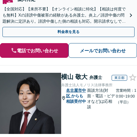
【全国対応】【来所不要】【オンライン相談に特化】【相談は何度で
も無料】Xの誹謗中傷被害の経験がある弁護士。炎上／誹謗中傷の問
題解決に定評あり。誹謗中傷した側の相談も対応。開示請求なしで本
人の特定ができる場合もあり。
料金表を見る
電話でお問い合わせ
メールでお問い合わせ
横山 敬大
弁護士
東京都
弁護士法人モノリス法律事務所
名古屋市中
面談方法(対
営業時間：1
区
からも
面・電話・ビデ
0:00~19:00
相談受付中
オなど)は応相
（平日）
談