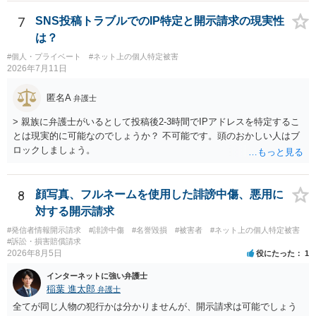
らご相談になることをお勧めいたします。
7
SNS投稿トラブルでのIP特定と開示請求の現実性
は？
#個人・プライベート
#ネット上の個人特定被害
2026年7月11日
匿名A
弁護士
> 親族に弁護士がいるとして投稿後2-3時間でIPアドレスを特定するこ
とは現実的に可能なのでしょうか？ 不可能です。頭のおかしい人はブ
ロックしましょう。
8
顔写真、フルネームを使用した誹謗中傷、悪用に
対する開示請求
#発信者情報開示請求
#誹謗中傷
#名誉毀損
#被害者
#ネット上の個人特定被害
#訴訟・損害賠償請求
2026年8月5日
役にたった
1
インターネットに強い弁護士
稲葉 進太郎
弁護士
全てが同じ人物の犯行かは分かりませんが、開示請求は可能でしょう