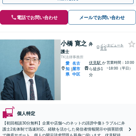
電話でお問い合わせ
メールでお問い合わせ
小橋 寛之
弁
インタビューを
見る
護士
TK法律事務所
伏見駅
か
営業時間：10:00
愛
名古
~18:00（平日）
知
屋市
ら徒歩1
|
県
中区
分
個人特定
【初回相談30分無料】企業や店舗へのネットの誹謗中傷トラブルに弁
護士2名体制で迅速対応。経験を活かした発信者情報開示や損害賠償
で徹底サポート。個人の開示請求問題も親身に伺います。伏見駅徒歩