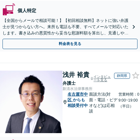
個人特定
【全国からメールで相談可能！】【初回相談無料】ネットに強い弁護
士が見つからない方へ。来所も電話も不要、すべてメールで対応いた
します。書き込みの悪質性から妥当な慰謝料額を算出し、見通しや費
用面のリスクも包み隠さずお伝えしサポートします。
料金表を見る
浅井 裕貴
静岡県
インタビュ
ーを見る
弁護士
新清水法律事務所
名古屋市中
面談方法(対
営業時間：0
区
からも
面・電話・ビデ
9:00~19:00
相談受付中
オなど)は応相
（平日）
談