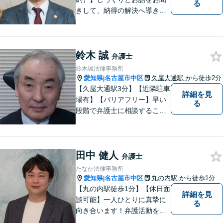
る
きして、納得の解決へ導きま
す。事前の準備から、解決後
を見据えたアドバイスまで
【丸の内駅7分】
鈴木 誠
弁護士
鈴木誠法律事務所
愛知県
名古屋市中区
久屋大通駅
から徒歩2分
|
【久屋大通駅3分】【近隣駐車
詳細を見
場有】【バリアフリー】早い
る
段階で弁護士に相談すること
で、問題発生を予防し、ま
た、問題が複雑化することも
防げます。これまで培ってき
田中 健人
た知識と経験を活かして、よ
弁護士
り良い解決に向けて尽力いた
たなか法律事務所
します。
愛知県
名古屋市中区
丸の内駅
から徒歩1分
|
【丸の内駅徒歩1分】【休日面
詳細を見
談可能】一人ひとりに真摯に
る
向き合います！弁護活動を行
うにあたり金銭的な利益のみ