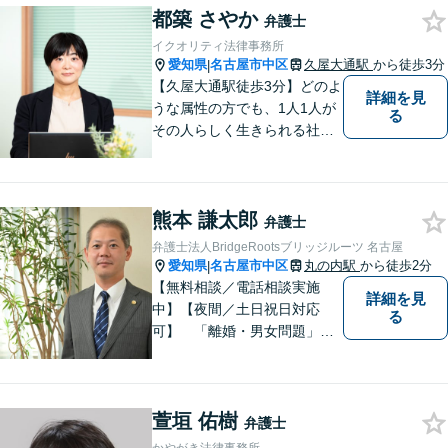
都築 さやか
弁護士
イクオリティ法律事務所
愛知県
名古屋市中区
久屋大通駅
から徒歩3分
|
【久屋大通駅徒歩3分】どのよ
詳細を見
うな属性の方でも、1人1人が
る
その人らしく生きられる社会
を目指し活動しています。離
婚／モラハラ／ストーカー被
害、労働事件、犯罪被害者な
熊本 謙太郎
ど、女性の法律問題に幅広く
弁護士
対応可能です。ぜひご相談く
弁護士法人BridgeRootsブリッジルーツ 名古屋
ださい。
愛知県
名古屋市中区
丸の内駅
から徒歩2分
|
【無料相談／電話相談実施
詳細を見
中】【夜間／土日祝日対応
る
可】 「離婚・男女問題」
「交通事故」「労働問題」
「相続」「債務整理」「刑事
事件」に注力しております。
萱垣 佑樹
弁護士と事務職員が力を合わ
弁護士
せ、依頼者のみなさまに満足