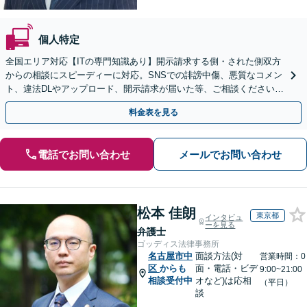
個人特定
全国エリア対応【ITの専門知識あり】開示請求する側・された側双方
からの相談にスピーディーに対応。SNSでの誹謗中傷、悪質なコメン
ト、違法DLやアップロード、開示請求が届いた等、ご相談ください
【WEB面談OK&解決実績豊富】【千葉中央駅4分】
料金表を見る
電話でお問い合わせ
メールでお問い合わせ
松本 佳朗
東京都
インタビュ
ーを見る
弁護士
ゴッディス法律事務所
名古屋市中
面談方法(対
営業時間：0
区
からも
面・電話・ビデ
9:00~21:00
相談受付中
オなど)は応相
（平日）
談