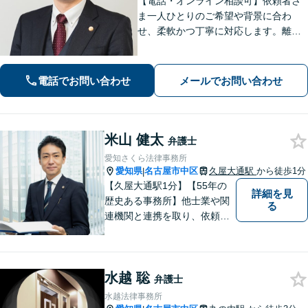
【電話・オンライン相談可】依頼者さ
ま一人ひとりのご希望や背景に合わ
せ、柔軟かつ丁寧に対応します。離
婚・男女問題/企業法務労働/債務整理/
債権回収/交通事故など、幅広く対応い
たします。ご相談ください。【大須観
電話でお問い合わせ
メールでお問い合わせ
音駅4分】
米山 健太
弁護士
愛知さくら法律事務所
愛知県
名古屋市中区
久屋大通駅
から徒歩1分
|
【久屋大通駅1分】【55年の
詳細を見
歴史ある事務所】他士業や関
る
連機関と連携を取り、依頼者
様の本質的なお悩みを解決す
るよう包括的にサポートいた
します。交通事故/離婚/相続/
水越 聡
破産/企業法務/労働/刑事など
弁護士
幅広い分野の対応経験がござ
水越法律事務所
います。