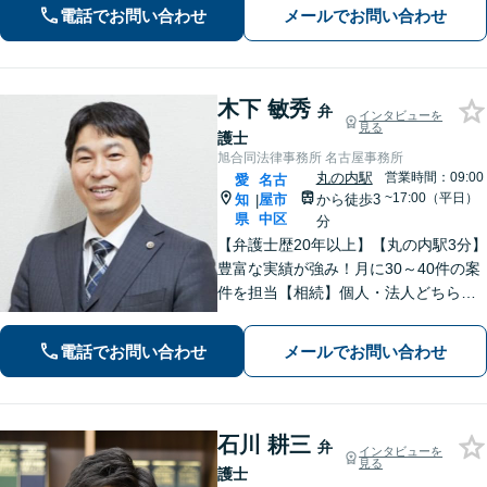
らのご相談可
電話でお問い合わせ
メールでお問い合わせ
木下 敏秀
弁
インタビューを
見る
護士
旭合同法律事務所 名古屋事務所
丸の内駅
営業時間：09:00
愛
名古
~17:00（平日）
知
屋市
から徒歩3
|
県
中区
分
【弁護士歴20年以上】【丸の内駅3分】
豊富な実績が強み！月に30～40件の案
件を担当【相続】個人・法人どちらの
相談もお任せください【借金問題】双
方ともに納得する解決を目指します
電話でお問い合わせ
メールでお問い合わせ
【離婚問題】他士業と連携し多角的な
サービスを提供【初回面談無料】
石川 耕三
弁
インタビューを
見る
護士