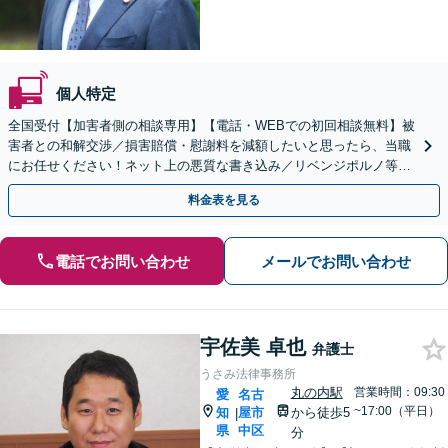
個人特定
全国受付【加害者側の相談専用】【電話・WEBでの初回相談無料】被
害者との和解交渉／損害賠償・慰謝料を減額したいと思ったら、当職
にお任せください！ネット上の悪質な書き込み／リベンジポルノ等、
代表弁護士が最後まで対応【関東エリア以外の相談も可】
料金表を見る
電話でお問い合わせ
メールでお問い合わせ
宇佐美 卓也
弁護士
うさみ法律事務所
丸の内駅
営業時間：09:30
愛
名古
~17:00（平日）
知
屋市
から徒歩5
|
県
中区
分