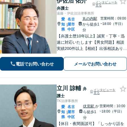
伊佐治 佑介
インタビューを
見る
弁護士
遠藤・伊佐治法律事務所
丸の内駅
営業時間：09:00
愛
名古
~18:00（平日）
知
屋市
から徒歩1
|
県
中区
分
【弁護士歴10年以上】誠実・丁寧・迅
速に対応いたします【男女問題】相談
実績200件以上【相続】出張相談あり
【交通事故】オンラインで完結！【借
金・債務整理】累計相談200件以上！
電話でお問い合わせ
メールでお問い合わせ
【企業法務】スポット依頼から顧問契
約まで【丸の内駅2分】
立川 諒輔
弁
インタビューを
見る
護士
TK法律事務所
伏見駅
か
営業時間：10:00
愛
名古
~18:00（平日）
知
屋市
ら徒歩1
|
県
中区
分
【休日・夜間面談可】「しっかり話を