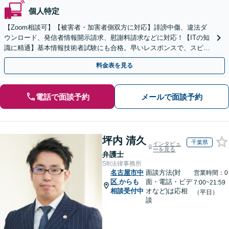
個人特定
【Zoom相談可】【被害者・加害者側双方に対応】誹謗中傷、違法ダ
ウンロード、発信者情報開示請求、慰謝料請求などに対応！【ITの知
識に精通】基本情報技術者試験にも合格。早いレスポンスで、スピー
ド感を持って対応します。【Torrentの相談◎】
料金表を見る
電話で面談予約
メールで面談予約
坪内 清久
千葉県
インタビュ
ーを見る
弁護士
Sfil法律事務所
名古屋市中
面談方法(対
営業時間：0
区
からも
面・電話・ビデ
7:00~21:59
相談受付中
オなど)は応相
（平日）
談