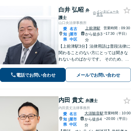
白井 弘昭
弁
インタビューを
見る
護士
山口央法律事務所
上前津駅
営業時間：09:30
愛
名古
~17:30（平日）
知
屋市
から徒歩3
|
県
中区
分
【上前津駅3分】法律用語は普段法律に
関わることのない方にとっては聞きな
れないものばかりです。 そのため、な
るべく平易な言葉を用いて丁寧にこれ
からの対応を説明させていただきま
電話でお問い合わせ
メールでお問い合わせ
す。最善の解決策は何なのかを共に考
え、解決までサポートさせていただき
ます。
内田 貴丈
弁護士
内田貴丈法律事務所
大須観音駅
営業時間：10:00
愛
名古
~20:00（平日）
知
屋市
から徒歩4
|
県
中区
分