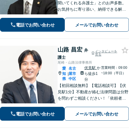
聞いてくれる弁護士」とのお声多数。
お気持ちに寄り添い、納得できる解決
を目指します。【離婚・相続・債務整
理・企業法務など幅広く対応】複数弁
電話でお問い合わせ
メールでお問い合わせ
護士で協議しながら進める体制で、安
心してご相談いただけます。
山路 昌宏
弁
インタビューを
見る
護士
尾崎・山路法律事務所
伏見駅
か
営業時間：09:00
愛
名古
~18:00（平日）
知
屋市
ら徒歩1
|
県
中区
分
【初回相談無料】【電話相談可】【伏
見駅1分】不動産が絡む法律問題は分野
を問わずご相談ください！「依頼者さ
まの声を丁寧に聞く」ことを第一に、
ひとりでも多くの方のお悩みを解決で
電話でお問い合わせ
メールでお問い合わせ
きるように尽力いたします。【メー
ル・Web相談可】【法テラス利用可】