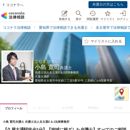
弁護士の方はこちら
ココナラへ
投稿する
探す
閲覧履歴
マイリスト
ログイン
ココナラ法律相談
愛知県で法律相談できる弁護士
名古屋市で法律相談
マイリストに入れる
こじま ひろし
小島 寛司
弁護士
弁護士法人名古屋E＆J法律事務所
久屋大通駅
愛知県
名古屋市中区錦三丁目5番30号 三晃錦ビル6階東号室
インタビュー
注力分野
事例紹介
料金表
プロフィール
小島 寛司弁護士 弁護士法人名古屋E＆J法律事務所
【久屋大通駅徒歩1分】【地域に根ざした弁護士】すべてのご相談