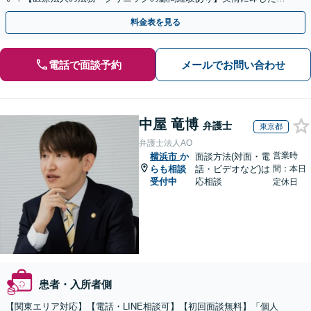
ドバイスで、納得のできるトラブルの解決を目指します。
料金表を見る
電話で面談予約
メールでお問い合わせ
中屋 竜博
弁護士
東京都
弁護士法人AO
営業時
横浜市
か
面談方法(対面・電
らも相談
話・ビデオなど)は
間：本日
受付中
応相談
定休日
患者・入所者側
【関東エリア対応】【電話・LINE相談可】【初回面談無料】「個人