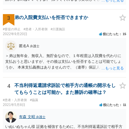
3
弟の入院費支払いを拒否できますか
#督促の停止
#患者・入所者側
#介護施設
2022年9月20日
役にたった
15
匿名A
弁護士
＞弟は無年金、無収入、無貯金なので、１年程度は入院費を代わりに
支払おうと思いますが、その後は支払いを拒否することは可能でしょ
うか。 本来支払義務はありませんので、（連帯）保証人などにならな
ければ、支払いを拒絶することは可能です。
4
不当利得返還請求訴訟で相手方の通帳の開示をし
てもらうことは可能か。また勝訴の確率は？
#患者・入所者側
#協議
2021年5月8日
役にたった
11
有森 文昭
弁護士
いぬいぬちゃん様 証拠を補強するために、不当利得返還訴訟で相手方