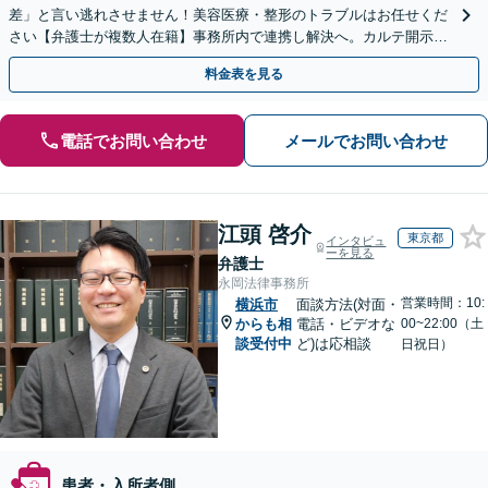
差」と言い逃れさせません！美容医療・整形のトラブルはお任せくだ
さい【弁護士が複数人在籍】事務所内で連携し解決へ。カルテ開示や
返金・賠償請求をサポートいたします【休日夜間面談可】
料金表を見る
電話でお問い合わせ
メールでお問い合わせ
江頭 啓介
東京都
インタビュ
ーを見る
弁護士
永岡法律事務所
営業時間：10:
横浜市
面談方法(対面・
からも相
電話・ビデオな
00~22:00（土
談受付中
ど)は応相談
日祝日）
患者・入所者側