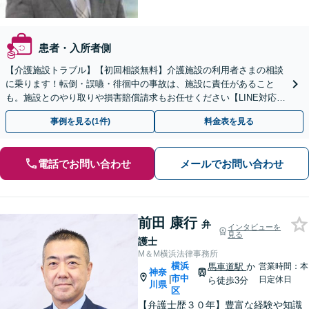
患者・入所者側
【介護施設トラブル】【初回相談無料】介護施設の利用者さまの相談
に乗ります！転倒・誤嚥・徘徊中の事故は、施設に責任があること
も。施設とのやり取りや損害賠償請求もお任せください【LINE対応
可】【夜間・休日面談可】【関東エリア対応】
事例を見る(1件)
料金表を見る
電話でお問い合わせ
メールでお問い合わせ
前田 康行
弁
インタビューを
見る
護士
M＆M横浜法律事務所
横浜
馬車道駅
か
営業時間：本
神奈
市中
|
日定休日
ら徒歩3分
川県
区
【弁護士歴３０年】豊富な経験や知識