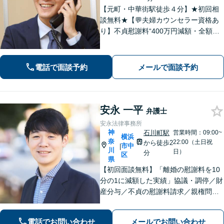
【元町・中華街駅徒歩４分】★初回相
談無料★【💬夫婦カウンセラー資格あ
り】不貞慰謝料“400万円減額・全額免
除”など実績多数！法務、不動産トラブ
ルも◎【スムーズな対応】お話をじっ
くりお聞きします【LINE・メール24時
電話で面談予約
メールで面談予約
間受付中】
安永 一平
弁護士
安永法律事務所
神
石川町駅
営業時間：09:00~
横浜
奈
22:00（土日祝
から徒歩2
市中
|
川
日）
分
区
県
【初回面談無料】「離婚の慰謝料を10
分の1に減額した実績」協議・調停／財
産分与／不貞の慰謝料請求／親権問題
などお任せください！「不動産オーナ
ーの顧問経験豊富」土地・建物の明渡
電話でお問い合わせ
メールでお問い合わせ