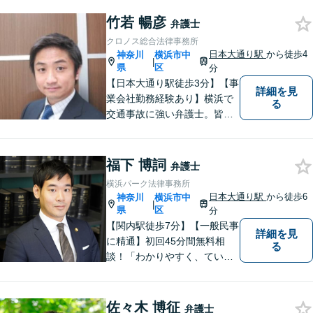
竹若 暢彦
弁護士
クロノス総合法律事務所
日本大通り駅
から徒歩4
神奈川
横浜市中
|
県
区
分
【日本大通り駅徒歩3分】【事
詳細を見
業会社勤務経験あり】横浜で
る
交通事故に強い弁護士。皆様
の貴重な時間が、より良い時
間になるよう、弁護士として
最大限サポートいたします。
福下 博詞
弁護士
初回無料相談にて、お気軽に
横浜パーク法律事務所
ご相談くださいませ。
日本大通り駅
から徒歩6
神奈川
横浜市中
|
県
区
分
【関内駅徒歩7分】【一般民事
詳細を見
に精通】初回45分間無料相
る
談！「わかりやすく、ていね
いに」がモットー。相談しや
すい環境づくりから、納得の
いく解決まで、全てお任せく
佐々木 博征
弁護士