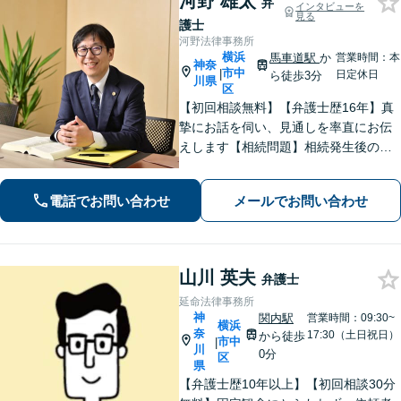
河野 雄太
弁
インタビューを
見る
護士
河野法律事務所
横浜
馬車道駅
か
営業時間：本
神奈
市中
|
日定休日
ら徒歩3分
川県
区
【初回相談無料】【弁護士歴16年】真
摯にお話を伺い、見通しを率直にお伝
えします【相続問題】相続発生後のト
ラブルだけでなく、会社経営者などの
生前対策にも対応【交通事故】保険会
電話でお問い合わせ
メールでお問い合わせ
社とのやりとりはすべてお任せくださ
い【馬車道駅3分】【オンライン面談O
K】
山川 英夫
弁護士
延命法律事務所
神
関内駅
営業時間：09:30~
横浜
奈
17:30（土日祝日）
から徒歩
市中
|
川
0分
区
県
【弁護士歴10年以上】【初回相談30分