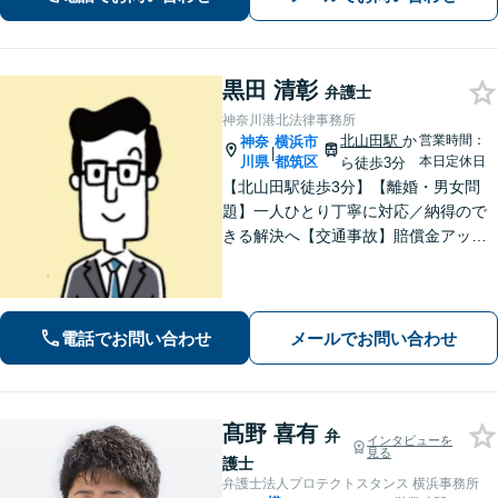
しや賃料回収など幅広くサポート【夜
間・休日面談可】【電話相談対応】
黒田 清彰
弁護士
神奈川港北法律事務所
北山田駅
か
営業時間：
神奈
横浜市
|
川県
都筑区
本日定休日
ら徒歩3分
【北山田駅徒歩3分】【離婚・男女問
題】一人ひとり丁寧に対応／納得ので
きる解決へ【交通事故】賠償金アップ
などに努めます。保険会社との交渉や
手続きはお任せ【借金・債務整理】手
続きはもちろん、再発防止策や今後の
生活のフォローも行います。
電話でお問い合わせ
メールでお問い合わせ
髙野 喜有
弁
インタビューを
見る
護士
弁護士法人プロテクトスタンス 横浜事務所