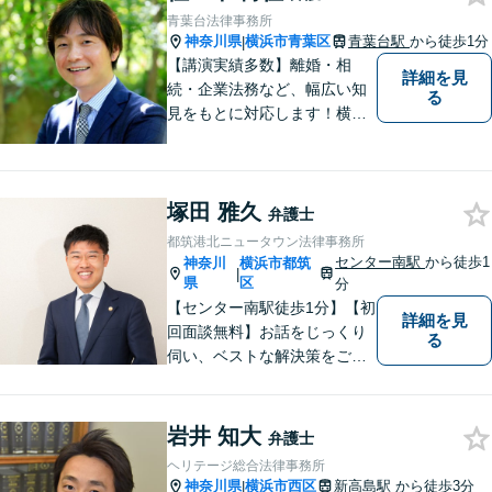
ださい。まずはお気軽にご相
青葉台法律事務所
談を！【土曜相談OK】
神奈川県
横浜市青葉区
青葉台駅
から徒歩1分
|
【講演実績多数】離婚・相
詳細を見
続・企業法務など、幅広い知
る
見をもとに対応します！横
浜・川崎・町田等からもアク
セスが良い地域密着型の事務
所です【破産管財人経験あ
塚田 雅久
り】負債総額数億円の倒産申
弁護士
立ての実績あり【完全個室】
都筑港北ニュータウン法律事務所
【青葉台駅1分】【複数弁護士
センター南駅
から徒歩1
神奈川
横浜市都筑
|
在籍】
県
区
分
【センター南駅徒歩1分】【初
詳細を見
回面談無料】お話をじっくり
る
伺い、ベストな解決策をご一
緒に考えさせていただきま
す。【夜間／休日対応可能】
難解な用語は極力用いずに平
岩井 知大
弁護士
易かつ具体的な説明を心がけ
ヘリテージ総合法律事務所
ていますので、まずは一度お
神奈川県
横浜市西区
新高島駅
から徒歩3分
|