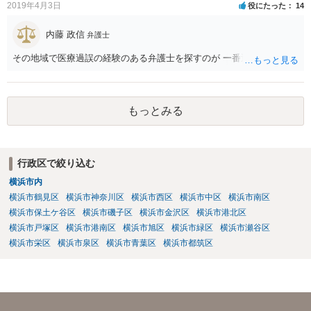
社内の部署に相談した場合についても通常は会社内で情報共有が図ら
2019年4月3日
役にたった
14
れるでしょうから、結局のところ、関係資料等をまとめて一度弁護士
に相談した上で、事案の見通し等を示してもらい、訴訟するかどうか
内藤 政信
弁護士
を早急に決断された方が良いかと存じます。訴訟提起を選択される場
その地域で医療過誤の経験のある弁護士を探すのが 一番近道だね。
合は、通常、会社が隠蔽のため過去の記録を廃棄すること等を防ぐた
め、弁護士と相談の上、訴え提起前の証拠保全の要否等を検討するこ
とになります。 いずれにせよ、あなたの動きを悟られた場合、少なく
とも一般論としては会社が隠蔽工作を行う可能性があるため、慎重な
もっとみる
対応が必要になってくるかと存じます。
行政区で絞り込む
横浜市内
横浜市鶴見区
横浜市神奈川区
横浜市西区
横浜市中区
横浜市南区
横浜市保土ケ谷区
横浜市磯子区
横浜市金沢区
横浜市港北区
横浜市戸塚区
横浜市港南区
横浜市旭区
横浜市緑区
横浜市瀬谷区
横浜市栄区
横浜市泉区
横浜市青葉区
横浜市都筑区