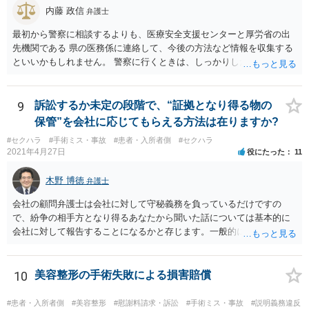
内藤 政信
弁護士
最初から警察に相談するよりも、医療安全支援センターと厚労省の出
先機関である 県の医務係に連絡して、今後の方法など情報を収集する
といいかもしれません。 警察に行くときは、しっかりした被害届ある
いは告発状を作成、持参して、相談に行くといいでしょう。
9
訴訟するか未定の段階で、“証拠となり得る物の
保管”を会社に応じてもらえる方法は在りますか?
#セクハラ
#手術ミス・事故
#患者・入所者側
#セクハラ
2021年4月27日
役にたった
11
木野 博徳
弁護士
会社の顧問弁護士は会社に対して守秘義務を負っているだけですの
で、紛争の相手方となり得るあなたから聞いた話については基本的に
会社に対して報告することになるかと存じます。一般的に弁護士かぎ
りの話にしてほしいという相手方の要望を受け容れることは状況によ
ってはあるかもしれませんが、相手方に誤解を与える可能性があり、
利益相反の問題が生じうるのでそういった要請は拒絶する場合が大半
10
美容整形の手術失敗による損害賠償
でしょうし、とりわけ今回の状況において弁護士かぎりの話にしてほ
しいという要望を受け容れる弁護士はほとんどいないと思います。 会
#患者・入所者側
#美容整形
#慰謝料請求・訴訟
#手術ミス・事故
#説明義務違反