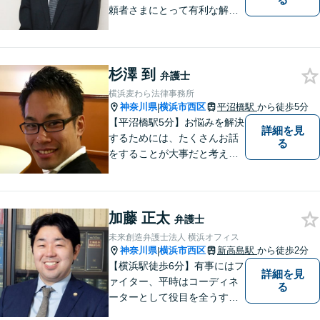
頼者さまにとって有利な解決
になるよう、最後まで諦めず
に闘います！借金問題/離婚・
男女問 題/相続/交通事故/刑事
杉澤 到
事件など、ご相談ください
弁護士
【夜間・休日対応】
横浜麦わら法律事務所
神奈川県
横浜市西区
平沼橋駅
から徒歩5分
|
【平沼橋駅5分】お悩みを解決
詳細を見
するためには、たくさんお話
る
をすることが大事だと考えて
います。交通事故、離婚、相
続、刑事事件どんな事件でも
それは変わりはありません。
加藤 正太
悩みが無く幸せな将来を、私
弁護士
と一緒に考えてみませんか。
未来創造弁護士法人 横浜オフィス
神奈川県
横浜市西区
新高島駅
から徒歩2分
|
【横浜駅徒歩6分】有事にはフ
詳細を見
ァイター、平時はコーディネ
る
ーターとして役目を全うする
弁護士。行政事件も得意な弁