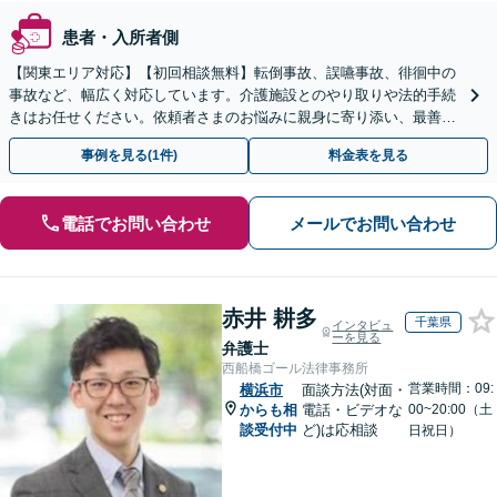
患者・入所者側
【関東エリア対応】【初回相談無料】転倒事故、誤嚥事故、徘徊中の
事故など、幅広く対応しています。介護施設とのやり取りや法的手続
きはお任せください。依頼者さまのお悩みに親身に寄り添い、最善の
結果が得られるように尽力いたします。
事例を見る(1件)
料金表を見る
電話でお問い合わせ
メールでお問い合わせ
赤井 耕多
千葉県
インタビュ
ーを見る
弁護士
西船橋ゴール法律事務所
営業時間：09:
横浜市
面談方法(対面・
からも相
電話・ビデオな
00~20:00（土
談受付中
ど)は応相談
日祝日）