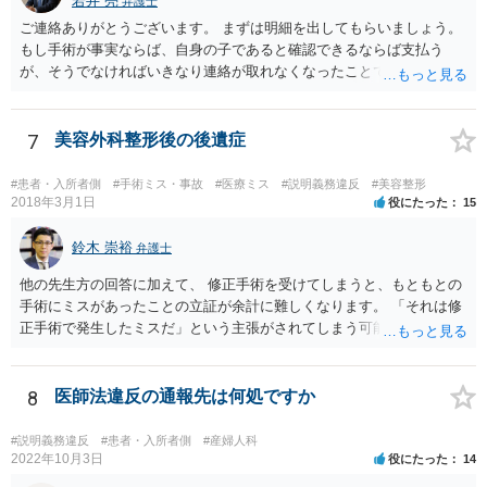
若井 亮
弁護士
た収入を有し、かつ、親族等の手厚い援助が得られ、お父様の影響を
ご連絡ありがとうございます。 まずは明細を出してもらいましょう。
排除できることを示さないかぎりはなかなか認められないように思わ
もし手術が事実ならば、自身の子であると確認できるならば支払う
れます。 児童相談所の担当者は、中には問題のあるかたもいるかもし
が、そうでなければいきなり連絡が取れなくなったことで不信感もあ
れませんが、基本的には子どもの立場に立って動こうとされているか
るし、自身の子であるか疑問に残る点もあるので、支払えないと回答
たが多いと思いますので、敵対関係ではなく、友好関係を築かれると
してはいかがでしょうか。 代理人となる場合ですが、事務所ごとにま
よいかと存じます。また、敵対関係になると10・11・12・14あたりで
ちまちです。 弊所の場合、交渉をお受けするとなると20万円くらいが
7
美容外科整形後の後遺症
ネガティブな評価を付けられるので、家庭復帰の可能性をどんどん狭
多いかと思います。
めることになってしまいます。
#患者・入所者側
#手術ミス・事故
#医療ミス
#説明義務違反
#美容整形
2018年3月1日
役にたった
15
鈴木 崇裕
弁護士
他の先生方の回答に加えて、 修正手術を受けてしまうと、もともとの
手術にミスがあったことの立証が余計に難しくなります。 「それは修
正手術で発生したミスだ」という主張がされてしまう可能性があるか
らです。 心身の苦痛はあるでしょうけれども、損害賠償請求などをご
検討なさっているのであれば、修正手術を受けるまえに弁護士に相談
して対応を決めることを強くお勧めいたします。
8
医師法違反の通報先は何処ですか
#説明義務違反
#患者・入所者側
#産婦人科
2022年10月3日
役にたった
14