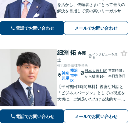
を活かし、依頼者さまにとって最良の
解決を目指して質の高いリーガルサー
ビスの提供に努めます。ご相談は相続
問題／企業法務／労働トラブルを中心
電話でお問い合わせ
メールでお問い合わせ
に法人・個人問わず承ります【顧問先
企業多数あり】【土日祝対応可】【関
内4分】
細淵 拓
弁護
インタビューを見
る
士
横浜綜合法律事務所
横浜
日本大通り駅
営業時間：
神奈
市中
|
本日定休日
から徒歩1分
川県
区
【平日初回1時間無料】親密な対話と
「ビジネスパーソン」としての視点を
大切に、ご満足いただける法的サービ
スを提供します。交通事故や離婚、相
続、企業法務から個人の身近なトラブ
電話でお問い合わせ
メールでお問い合わせ
ルまで、お気軽にご相談ください。