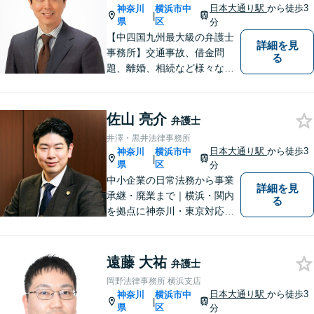
日本大通り駅
から徒歩3
神奈川
横浜市中
|
県
区
分
【中四国九州最大級の弁護士
詳細を見
事務所】交通事故、借金問
る
題、離婚、相続など様々な問
題について、「何度でも無
料」の相談を行っています！
まずはお気軽にご相談くださ
佐山 亮介
弁護士
い！
井澤・黒井法律事務所
日本大通り駅
から徒歩3
神奈川
横浜市中
|
県
区
分
中小企業の日常法務から事業
詳細を見
承継・廃業まで｜横浜・関内
る
を拠点に神奈川・東京対応
【休日・夜間面談可】【日本
大通り駅3分】
遠藤 大祐
弁護士
岡野法律事務所 横浜支店
日本大通り駅
から徒歩3
神奈川
横浜市中
|
県
区
分