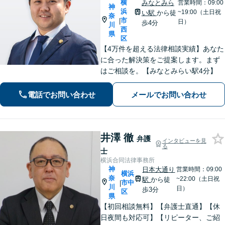
横
みなとみら
営業時間：09:00
神
浜
~19:00（土日祝
い駅
から徒
奈
市
|
日）
歩4分
川
西
県
区
【4万件を超える法律相談実績】あなた
に合った解決策をご提案します。まず
はご相談を。【みなとみらい駅4分】
電話でお問い合わせ
メールでお問い合わせ
井澤 徹
弁護
インタビューを見
る
士
横浜合同法律事務所
神
日本大通り
営業時間：09:00
横浜
奈
~22:00（土日祝
駅
から徒
市中
|
川
日）
歩3分
区
県
【初回相談無料】【弁護士直通】【休
日夜間も対応可】【リピーター、ご紹