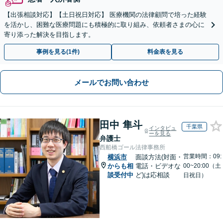
【出張相談対応】【土日祝日対応】 医療機関の法律顧問で培った経験
を活かし、困難な医療問題にも積極的に取り組み、依頼者さまの心に
寄り添った解決を目指します。
事例を見る(1件)
料金表を見る
メールでお問い合わせ
田中 隼斗
千葉県
インタビュ
ーを見る
弁護士
西船橋ゴール法律事務所
営業時間：09:
横浜市
面談方法(対面・
からも相
電話・ビデオな
00~20:00（土
談受付中
ど)は応相談
日祝日）