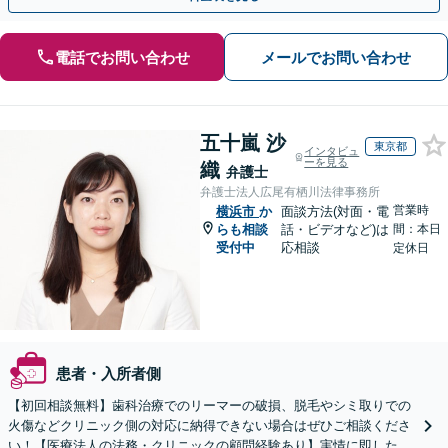
電話でお問い合わせ
メールでお問い合わせ
五十嵐 沙
東京都
インタビュ
ーを見る
織
弁護士
弁護士法人広尾有栖川法律事務所
営業時
横浜市
か
面談方法(対面・電
らも相談
話・ビデオなど)は
間：本日
受付中
応相談
定休日
患者・入所者側
【初回相談無料】歯科治療でのリーマーの破損、脱毛やシミ取りでの
火傷などクリニック側の対応に納得できない場合はぜひご相談くださ
い！【医療法人の法務・クリニックの顧問経験あり】実情に即したア