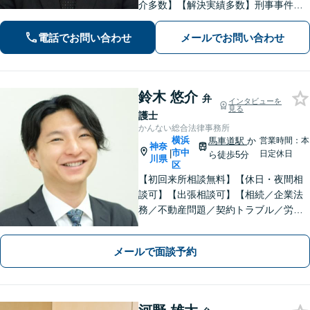
介多数】【解決実績多数】刑事事件、
債務整理、離婚、相続など幅広く対
応。迅速な対応と丁寧なサポートに努
電話でお問い合わせ
メールでお問い合わせ
めます。
鈴木 悠介
弁
インタビューを
見る
護士
かんない総合法律事務所
横浜
馬車道駅
か
営業時間：本
神奈
市中
|
日定休日
ら徒歩5分
川県
区
【初回来所相談無料】【休日・夜間相
談可】【出張相談可】【相続／企業法
務／不動産問題／契約トラブル／労働
問題等】お気軽にお問い合わせくださ
い【馬車道駅5分】
メールで面談予約