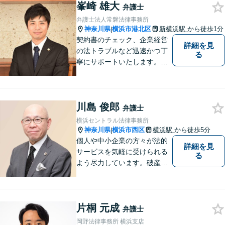
峯崎 雄大
ート！メーカー・建築・教育
弁護士
など幅広い業種への対応実績
弁護士法人常磐法律事務所
あり！
神奈川県
横浜市港北区
新横浜駅
から徒歩1分
|
契約書のチェック、企業経営
詳細を見
の法トラブルなど迅速かつ丁
る
寧にサポートいたします。ど
んな些細なお悩みでもまずは
ご相談ください！
川島 俊郎
弁護士
横浜セントラル法律事務所
神奈川県
横浜市西区
横浜駅
から徒歩5分
|
個人や中小企業の方々が法的
詳細を見
サービスを気軽に受けられる
る
よう尽力しています。破産・
倒産処理をはじめ、不動産取
引や相続・遺言、交通事故な
どの法務に強みを持ち、特に
片桐 元成
倒産法に関する分野での豊富
弁護士
な経験があります。
岡野法律事務所 横浜支店