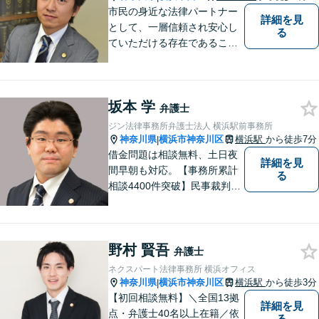
気軽にご相談頂ければと思い
市民の身近な法律パートナー
詳細を見
ます。
として、一層信頼され安心し
る
ていただける存在であること
を目指します。
坂本 学
弁護士
ジン法律事務所弁護士法人 横浜駅前事務所
神奈川県
横浜市神奈川区
横浜駅
から徒歩7分
|
借金問題は相談無料、土日夜
詳細を見
間早朝も対応。【事務所累計
る
相談4400件突破】民事裁判／
家事調停・審判／債務整理／
法人破産／相続／不貞トラブ
ル／離婚／男女問題
野村 賢吾
弁護士
ネクスパート法律事務所 横浜オフィス
神奈川県
横浜市神奈川区
横浜駅
から徒歩3分
|
【初回相談無料】＼全国13拠
詳細を見
点・弁護士40名以上在籍／依
る