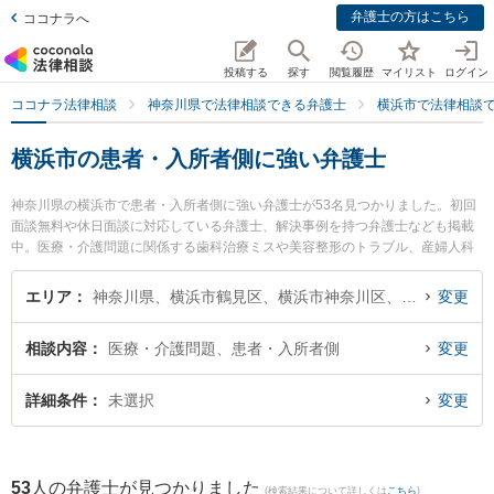
弁護士の方はこちら
ココナラへ
投稿する
探す
閲覧履歴
マイリスト
ログイン
ココナラ法律相談
神奈川県で法律相談できる弁護士
横浜市で法律相談
横浜市の患者・入所者側に強い弁護士
神奈川県の横浜市で患者・入所者側に強い弁護士が53名見つかりました。初回
面談無料や休日面談に対応している弁護士、解決事例を持つ弁護士なども掲載
中。医療・介護問題に関係する歯科治療ミスや美容整形のトラブル、産婦人科
の訴訟等の細かな分野での絞り込み検索もでき便利です。特に弁護士法人ALG
＆Associates 横浜法律事務所の伊東 香織弁護士や神奈川総合法律事務所の石渡
エリア
神奈川県、横浜市鶴見区、横浜市神奈川区、横浜市西区、横浜市中区、横浜市南区、横浜市保土ケ谷区、横浜市磯子区、横浜市金沢区、横浜市港北区、横浜市戸塚区、横浜市港南区、横浜市旭区、横浜市緑区、横浜市瀬谷区、横浜市栄区、横浜市泉区、横浜市青葉区、横浜市都筑区
変更
豊正弁護士、M＆M横浜法律事務所の前田 康行弁護士のプロフィール情報や弁
護士費用、強みなどが注目されています。『横浜市で土日や夜間に発生した患
相談内容
医療・介護問題、患者・入所者側
変更
者・入所者側のトラブルを今すぐに弁護士に相談したい』『患者・入所者側の
トラブル解決の実績豊富な近くの弁護士を検索したい』『初回相談無料で患
者・入所者側を法律相談できる横浜市内の弁護士に相談予約したい』などでお
詳細条件
未選択
変更
困りの相談者さんにおすすめです。
53
人の弁護士が見つかりました
(検索結果について詳しくは
こちら
)