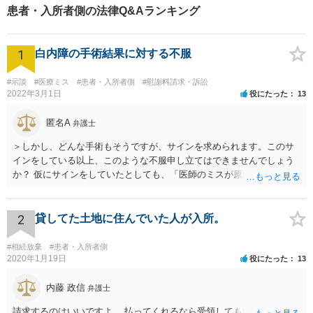
患者・入所者側の法律Q&Aランキング
1
白内障の手術結果に対する不服
#示談
#医療ミス
#患者・入所者側
#慰謝料請求・訴訟
2022年3月1日
役にたった
13
匿名A
弁護士
＞しかし、どんな手術もそうですが、サインを求められます。このサ
インをしている以上、このような不服申し立てはできませんでしょう
か？ 仮にサインをしていたとしても、「医師のミスが原因で老眼がひ
どくなったといえるような場合」や「白内障の手術の合併症として老
眼が悪化することがあるにもかかわらず、全く説明されなかったよう
な場合」には、請求することは可能です。
2
貸してた土地に住んでいた人が入所。
#相続放棄
#患者・入所者側
2020年1月19日
役にたった
13
内藤 政信
弁護士
請求するのはいいですよ。 払ってくれるなら受領してもいいですよ。