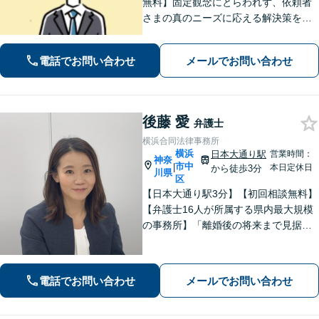
無料】固定観念にとらわれず、依頼者
さまの真のニーズに応える解決策を導
きます！不動産会社の顧問経験や、他
士業との連携で不動産トラブルや相続
電話でお問い合わせ
メールでお問い合わせ
問題にワンストップの対応も可能【WE
B面談対応】【関内駅3分】
後藤 愛
弁護士
横浜合同法律事務所
横浜
日本大通り駅
営業時間：
神奈
市中
|
本日定休日
から徒歩3分
川県
区
【日本大通り駅3分】【初回相談無料】
【弁護士16人が所属する県内最大規模
の事務所】「離婚後の将来まで見据え
た解決策をご提案するので、一緒に最
適な解決策を見つけましょう」「幅広
い相続問題に対応する豊富な実績」
電話でお問い合わせ
メールでお問い合わせ
「相続登記義務化に対応」【WEB面談
対応】