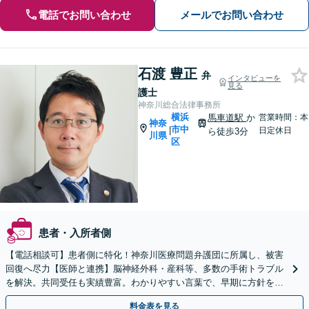
電話でお問い合わせ
メールでお問い合わせ
石渡 豊正
弁
インタビューを
見る
護士
神奈川総合法律事務所
横浜
馬車道駅
か
営業時間：本
神奈
市中
|
日定休日
ら徒歩3分
川県
区
患者・入所者側
【電話相談可】患者側に特化！神奈川医療問題弁護団に所属し、被害
回復へ尽力【医師と連携】脳神経外科・産科等、多数の手術トラブル
を解決。共同受任も実績豊富。わかりやすい言葉で、早期に方針をお
伝えします【馬車道駅2分】【完全個室】
料金表を見る