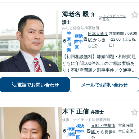
海老名 毅
弁
インタビューを
見る
護士
みなと綜合法律事務所
神
日本大通り
営業時間：09:00
横浜
奈
~22:00（土日祝
駅
から徒
市中
|
川
日）
歩1分
区
県
【初回相談無料】離婚問題・相続問題
ともに年間100件以上のご相談実績あ
り！不動産問題／刑事事件／交通事故
／借金問題／労働問題／債権回収にも
注力。これまで培ったノウハウを最大
電話でお問い合わせ
メールでお問い合わせ
限に活かし、最善の解決へ尽力します
【完全個室】【日本大通り駅2分】
木下 正信
弁護士
横浜ユナイテッド法律事務所
元町・中華街
営業時間：
横浜
神奈
本日定休日
市中
駅
から徒歩4
|
川県
区
分