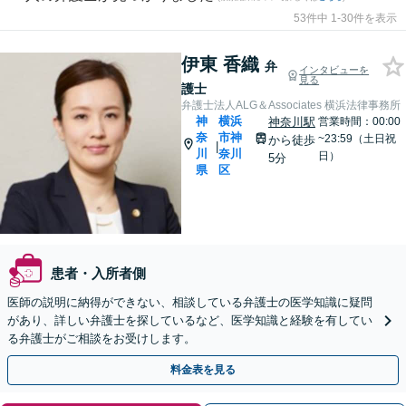
53件中 1-30件を表示
伊東 香織
弁
インタビューを
見る
護士
弁護士法人ALG＆Associates 横浜法律事務所
神
横浜
神奈川駅
営業時間：00:00
奈
市神
~23:59（土日祝
から徒歩
|
川
奈川
日）
5分
県
区
患者・入所者側
医師の説明に納得ができない、相談している弁護士の医学知識に疑問
があり、詳しい弁護士を探しているなど、医学知識と経験を有してい
る弁護士がご相談をお受けします。
料金表を見る