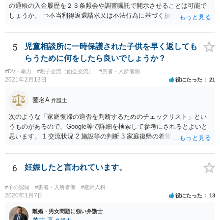
の通帳の入金履歴を２３条照会や調査嘱託で開示させることは可能で
しょうか。 ⇒不当利得返還請求又は不法行為に基づく損害賠償請求の
いずれかになるものと思いますが、その裁判手続きの中で、調査嘱託
等を行うことは十分考えられます。もっとも、網羅的な探索的調査と
なることを裁判所は忌避しますので、具体的な期間等を特定して行う
5
児童相談所に一時保護された子供を早く返しても
必要があります。 不正引き出しと入金の金額と日付がすべて一致して
らうために何をしたら良いでしょうか？
いた場合勝訴の確率はどのくらいでしょうか。 ⇒誠に恐縮ですが、勝
#DV・暴力
#親子交流（面会交流）
#患者・入所者側
訴の確率をこの場でお伝えすることはできませんので、個別に依頼し
2021年2月13日
役にたった
21
た弁護士にご相談いただき、ご質問ください。 一般的な回答となり恐
縮ですが、使途不明金訴訟の場合には、よくて５分５分というところ
匿名A
弁護士
です。 なお、仮に裁判で勝ったとしても弟さんに資力がないと具体的
な回収をすることはできませんので、弟さんの財産への事前の仮差押
次のような「家庭復帰の適否を判断するためのチェックリスト」とい
え等もきちんと検討してくれる弁護士の方にご相談いただくことをお
うものがあるので、Google等で詳細を検索して参考にされるとよいと
勧めいたします。
思います。 1 交流状況 2 施設等の判断 3 家庭復帰の希望 4 保護者への
思い、愛着 5 健康・発育の状況 6 対人関係、情緒の安定 7 リスク回避
能力 8 引取りの希望 9 虐待の事実を認めていること 10 子どもの立場
に立った見方 11 衝動のコントロール 12 精神的安定 13 養育の知識・
6
妊娠したと言われています。
技術 14 関係機関への援助、関係構築の意思 15 地域、近隣における孤
立、トラブル 16 親族との関係 17 生活基盤の安定 18 子どもの心理的
#子の認知
#患者・入所者側
#産婦人科
居場所 19 地域の受入れ体制 20 地域の支援機能 お母様が別居して引き
2020年1月7日
役にたった
13
取るプランは、児童相談所側からすると、17・18あたりでネガティブ
離婚・男女問題に強い弁護士
に捉えられる可能性がありますので、たとえば、あなた自身が安定し