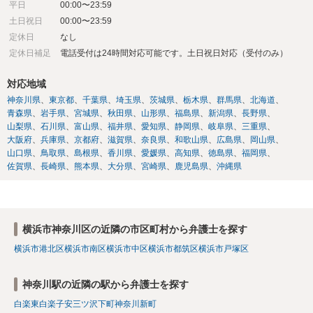
平日
00:00〜23:59
土日祝日
00:00〜23:59
定休日
なし
定休日補足
電話受付は24時間対応可能です。土日祝日対応（受付のみ）
対応地域
神奈川県
東京都
千葉県
埼玉県
茨城県
栃木県
群馬県
北海道
青森県
岩手県
宮城県
秋田県
山形県
福島県
新潟県
長野県
山梨県
石川県
富山県
福井県
愛知県
静岡県
岐阜県
三重県
大阪府
兵庫県
京都府
滋賀県
奈良県
和歌山県
広島県
岡山県
山口県
鳥取県
島根県
香川県
愛媛県
高知県
徳島県
福岡県
佐賀県
長崎県
熊本県
大分県
宮崎県
鹿児島県
沖縄県
横浜市神奈川区の近隣の市区町村から弁護士を探す
横浜市港北区
横浜市南区
横浜市中区
横浜市都筑区
横浜市戸塚区
神奈川駅の近隣の駅から弁護士を探す
白楽
東白楽
子安
三ツ沢下町
神奈川新町