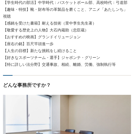
【学生時代の部活】中学時代：バスケットボール部、高校時代：弓道部
【趣味・特技】靴・財布等の革製品を磨くこと、アニメ「あたしンち」
視聴
【感銘を受けた書籍】耐える技術（里中李生先生著）
【敬愛する歴史上の人物】大石内蔵助（忠臣蔵）
【おすすめの映画】グランドイリュージョン
【座右の銘】百尺竿頭進一歩
【人生の目標】新たな挑戦をし続けること
【好きなスポーツチーム・選手】ジャボンテ・グリーン
【特に詳しい法分野】交通事故、相続、離婚、労働、強制執行等
どんな事務所ですか？