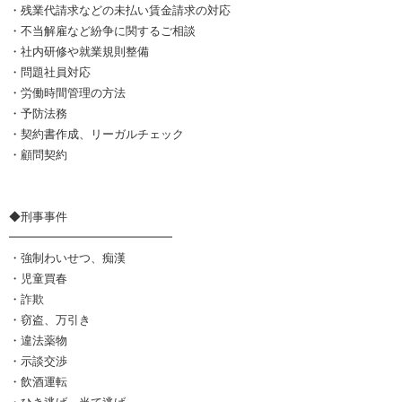
・残業代請求などの未払い賃金請求の対応
・不当解雇など紛争に関するご相談
・社内研修や就業規則整備
・問題社員対応
・労働時間管理の方法
・予防法務
・契約書作成、リーガルチェック
・顧問契約
◆刑事事件
━━━━━━━━━━━━━━
・強制わいせつ、痴漢
・児童買春
・詐欺
・窃盗、万引き
・違法薬物
・示談交渉
・飲酒運転