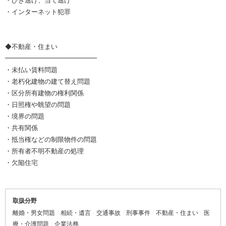
・ひき逃げ、当て逃げ
・インターネット犯罪
◆不動産・住まい
━━━━━━━━━━━━━━
・未払い賃料問題
・老朽化建物の建て替え問題
・区分所有建物の権利関係
・日照権や眺望の問題
・境界の問題
・共有関係
・抵当権などの制限物件の問題
・所有者不明不動産の処理
・欠陥住宅
取扱分野
離婚・男女問題
相続・遺言
交通事故
刑事事件
不動産・住まい
医
療・介護問題
企業法務