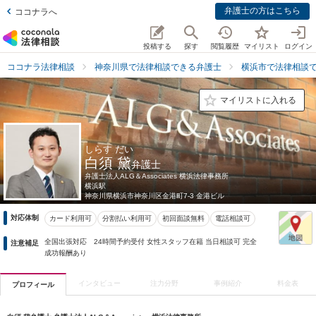
弁護士の方はこちら
ココナラへ
投稿する
探す
閲覧履歴
マイリスト
ログイン
ココナラ法律相談
神奈川県で法律相談できる弁護士
横浜市で法律相談
マイリストに入れる
しらす だい
白須 黛
弁護士
弁護士法人ALG＆Associates 横浜法律事務所
横浜駅
神奈川県
横浜市神奈川区金港町7-3 金港ビル
対応体制
カード利用可
分割払い利用可
初回面談無料
電話相談可
全国出張対応 24時間予約受付 女性スタッフ在籍 当日相談可 完全
注意補足
成功報酬あり
インタビュー
注力分野
事例紹介
料金表
プロフィール