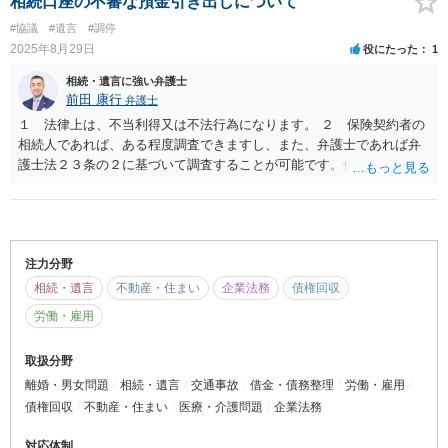
相続口座の不審な預金引き出しについて
#協議
#遺言
#調停
2025年8月29日
役にたった
1
相続・遺言に強い弁護士
前田 康行
弁護士
１ 法律上は、不当利得又は不法行為になります。 ２ 保険契約者の
相続人であれば、ある程度調査できますし、また、弁護士であれば弁
護士法２３条の２に基づいて調査することが可能です。但し、余り古
い情報は調査不能となる可能性があります。 ３ まずは、ご連絡を頂
き法律相談を受けて頂き、より詳細な情報をご提供ください。ある程
度の情報を頂ければ、お見積もりをさせていただきます。 ４ 利用す
ることが可能と思われます。
注力分野
相続・遺言
不動産・住まい
企業法務
債権回収
労働・雇用
取扱分野
離婚・男女問題
相続・遺言
交通事故
借金・債務整理
労働・雇用
債権回収
不動産・住まい
医療・介護問題
企業法務
対応体制