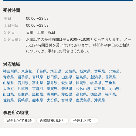
受付時間
平日
00:00〜23:59
土日祝日
00:00〜23:59
定休日
日曜、土曜、祝日
定休日補足
お電話での受付時間は平日9:00〜18:00となっております。 メー
ルは24時間送付を受け付けております。 時間外や休日のご相談
については、事前にお問合せください。
対応地域
神奈川県
東京都
千葉県
埼玉県
茨城県
栃木県
群馬県
北海道
青森県
岩手県
宮城県
秋田県
山形県
福島県
新潟県
長野県
山梨県
石川県
富山県
福井県
愛知県
静岡県
岐阜県
三重県
大阪府
兵庫県
京都府
滋賀県
奈良県
和歌山県
広島県
岡山県
山口県
鳥取県
島根県
香川県
愛媛県
高知県
徳島県
福岡県
佐賀県
長崎県
熊本県
大分県
宮崎県
鹿児島県
沖縄県
事務所の特徴
完全個室で相談
近隣駐車場あり
子連れ相談可