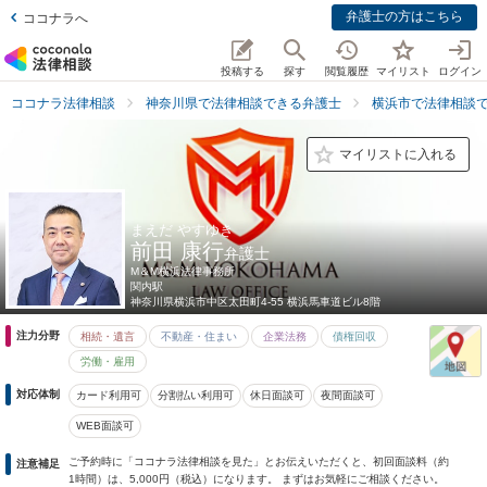
弁護士の方はこちら
ココナラへ
投稿する
探す
閲覧履歴
マイリスト
ログイン
ココナラ法律相談
神奈川県で法律相談できる弁護士
横浜市で法律相談
マイリストに入れる
まえだ やすゆき
前田 康行
弁護士
M＆M横浜法律事務所
関内駅
神奈川県
横浜市中区太田町4-55 横浜馬車道ビル8階
注力分野
相続・遺言
不動産・住まい
企業法務
債権回収
労働・雇用
対応体制
カード利用可
分割払い利用可
休日面談可
夜間面談可
WEB面談可
ご予約時に「ココナラ法律相談を見た」とお伝えいただくと、初回面談料（約
注意補足
1時間）は、5,000円（税込）になります。 まずはお気軽にご相談ください。