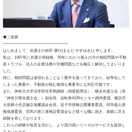
◆ご挨拶
━━━━━━━━━━━━━━━━━
はじめまして、弁護士の前田 康行(まえだ やすゆき)と申します。
私は、1997年に弁護士登録後、30年にわたり個人の方の相続問題や不動
産トラブル、法人の企業法務や労働問題などを幅広く解決してまいりま
した。
特に、相続問題は途切れることなく案件を扱ってきており、紛争化して
しまった事案や、不動産が絡む複雑な事案等にも対応可能です。
また、神奈川大学法学部非常勤講師（倒産処理法）、横浜弁護士会（現
「神奈川県弁護士会」）副会長、自転車ADRセンター調停委員、横浜市
大規模小売店舗立地審議会会長、逗子市情報公開審査委員、同市個人情
報保護委員、官民の第三者検証委員会など様々な職に就き、多岐に亘る
経験を有しております。
これらの経験や知見を活かし、より質の高いリーガルサービスを提供し
てまいります。