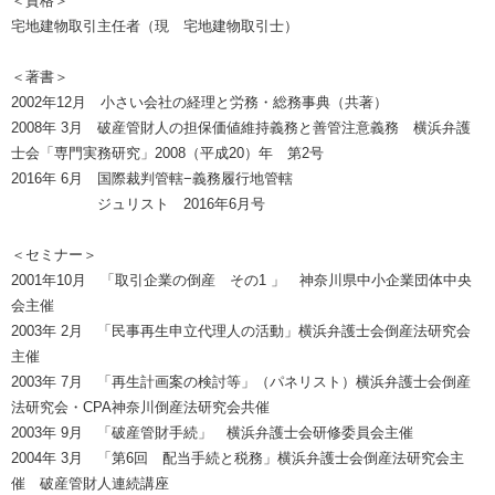
＜資格＞
宅地建物取引主任者（現 宅地建物取引士）
＜著書＞
2002年12月 小さい会社の経理と労務・総務事典（共著）
2008年 3月 破産管財人の担保価値維持義務と善管注意義務 横浜弁護
士会「専門実務研究」2008（平成20）年 第2号
2016年 6月 国際裁判管轄−義務履行地管轄
ジュリスト 2016年6月号
＜セミナー＞
2001年10月 「取引企業の倒産 その1 」 神奈川県中小企業団体中央
会主催
2003年 2月 「民事再生申立代理人の活動」横浜弁護士会倒産法研究会
主催
2003年 7月 「再生計画案の検討等」（パネリスト）横浜弁護士会倒産
法研究会・CPA神奈川倒産法研究会共催
2003年 9月 「破産管財手続」 横浜弁護士会研修委員会主催
2004年 3月 「第6回 配当手続と税務」横浜弁護士会倒産法研究会主
催 破産管財人連続講座