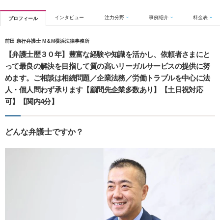
インタビュー
注力分野
事例紹介
料金表
プロフィール
前田 康行弁護士 M＆M横浜法律事務所
【弁護士歴３０年】豊富な経験や知識を活かし、依頼者さまにと
って最良の解決を目指して質の高いリーガルサービスの提供に努
めます。ご相談は相続問題／企業法務／労働トラブルを中心に法
人・個人問わず承ります【顧問先企業多数あり】【土日祝対応
可】【関内4分】
どんな弁護士ですか？