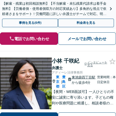
【解雇・残業は初回相談無料】【不当解雇・未払残業代請求は着手金
無料】【労働者側・使用者側双方の対応実績あり】多角的な視点で依
頼者さまをサポート！労働問題に詳しい弁護士がチームで対応。明快
な料金設定／初回相談の際にご説明【休日・夜間相談可】
事例を見る(6件)
料金表を見る
電話でお問い合わせ
メールでお問い合わせ
小林 千咲紀
インタビューを
見る
弁護士
アディーレ法律事務所
東
豊
東池袋四丁目駅
営業時間：本
京
島
|
日定休日
から徒歩4分
都
区
【夜間・WEB面談可】一人ひとりの不
安に誠実に寄り添います。子どもの権
利や医療問題に精通し、相談者様の
「前向きな再出発」を支えます。