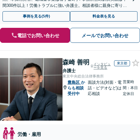
間300件以上！労働トラブルに強い弁護士。相談者様に親身に寄り添
い、ご納得のいただける解決を【休日・夜間相談OK】
事例を見る(5件)
料金表を見る
電話でお問い合わせ
メールでお問い合わせ
森崎 善明
東京都
インタビュ
ーを見る
弁護士
東京中央総合法律事務所
営業時
豊島区
か
面談方法(対面・電
らも相談
話・ビデオなど)は
間：本日
受付中
応相談
定休日
労働・雇用