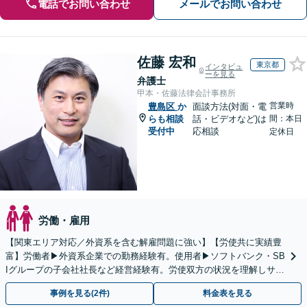
電話でお問い合わせ
メールでお問い合わせ
佐藤 宏和
東京都
インタビュ
ーを見る
弁護士
甲本・佐藤法律会計事務所
営業時
豊島区
か
面談方法(対面・電
らも相談
話・ビデオなど)は
間：本日
受付中
応相談
定休日
労働・雇用
【関東エリア対応／外資系を含む解雇問題に強い】【労使共に実績豊
富】労働者▶︎外資系企業での勤務経験有。使用者▶︎ソフトバンク・SB
Iグループの子会社社長など経営経験有。労使双方の状況を理解しサポ
ート【米国公認会計士│英語対応可｜税理士在籍】
事例を見る(2件)
料金表を見る