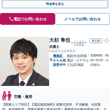
【電話相談可】【WEB面談可】【休日面談可】
料金表を見る
電話でお問い合わせ
メールでお問い合わせ
大杉 隼也
東京都
インタビュ
ーを見る
弁護士
伊倉総合法律事務所
営業時間：09:
豊島区
面談方法(対面・
からも相
電話・ビデオな
00~20:00（土
談受付中
ど)は応相談
日祝日）
労働・雇用
【関東エリア対応】【電話相談無料】残業代請求、不当解雇、内定取
消、本採用拒否、退職金事案は着手金0円！事務所含め解決実績は年