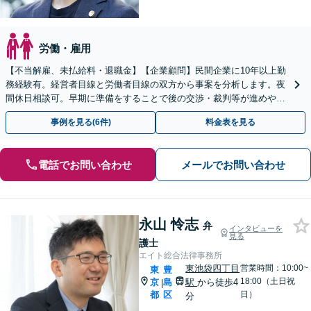
労働・雇用
【不当解雇、未払給料・退職金】【企業顧問】民間企業に10年以上勤
務経験有。経営者目線と労働者目線の双方から事案を分析します。夜
間休日相談可。早期に準備をすることで後の交渉・裁判等が進めやす
くなります。お仕事に関するお悩みをお聞きします。
事例を見る(6件)
料金表を見る
電話でお問い合わせ
メールでお問い合わせ
永山 怜志
弁
インタビューを
見る
護士
エイト総合法律事務所
東池袋四丁目
営業時間：10:00~
東
豊
18:00（土日祝
京
島
駅
から徒歩4
|
都
区
日）
分