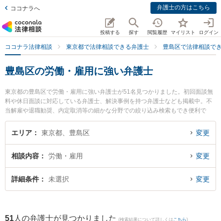
弁護士の方はこちら
ココナラへ
投稿する
探す
閲覧履歴
マイリスト
ログイン
ココナラ法律相談
東京都で法律相談できる弁護士
豊島区で法律相談で
豊島区の労働・雇用に強い弁護士
東京都の豊島区で労働・雇用に強い弁護士が51名見つかりました。初回面談無
料や休日面談に対応している弁護士、解決事例を持つ弁護士なども掲載中。不
当解雇や退職勧奨、内定取消等の細かな分野での絞り込み検索もでき便利で
す。特に大西法律事務所の大西 晶子弁護士や増井総合法律事務所の中西 琢斗弁
護士、Earth＆法律事務所の竹中 翔弁護士のプロフィール情報や弁護士費用、強
エリア
東京都、豊島区
変更
みなどが注目されています。『豊島区で土日や夜間に発生した労働・雇用のト
ラブルを今すぐに弁護士に相談したい』『労働・雇用のトラブル解決の実績豊
相談内容
労働・雇用
変更
富な近くの弁護士を検索したい』『初回相談無料で労働・雇用を法律相談でき
る豊島区内の弁護士に相談予約したい』などでお困りの相談者さんにおすすめ
です。
詳細条件
未選択
変更
51
人の弁護士が見つかりました
(検索結果について詳しくは
こちら
)