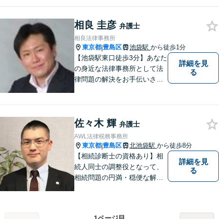
速に対処いたします。また、
複数代理人で の受任でも、１
相良 圭彦
名分の報酬しかいただきませ
弁護士
ん。ぜひ一度ご相談くださ
相良法律事務所
い。
東京都
豊島区
池袋駅
から徒歩1分
|
【池袋駅東口徒歩3分】あなた
詳細を見
の身近な法律事務所として法
る
律問題の解決をお手伝いさせ
ていただきます。あなたが困
っていることを、 お気軽にご
相談ください。
佐々木 輝
弁護士
AWL法律税務事務所
東京都
豊島区
北池袋駅
から徒歩8分
|
【相続診断士の資格あり】相
詳細を見
続人同士の調整役となって、
る
相続問題の円満・穏便な解決
をサポート／遺留分侵害額請
求／相続人・相続財産調査／
遺言書作成／遺産分割相続放
1ページ目