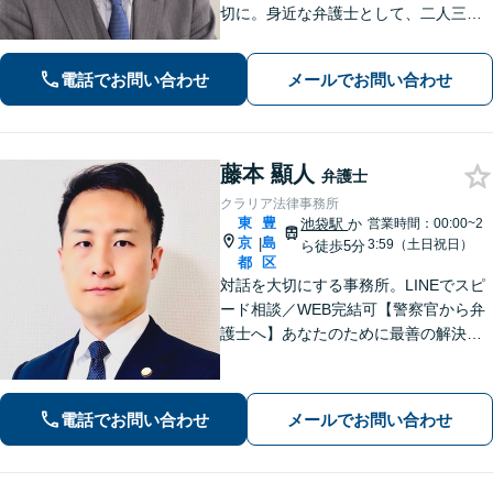
切に。身近な弁護士として、二人三脚
で最善の解決を目指します。相続、不
動産トラブル、交通事故、男女トラブ
電話でお問い合わせ
メールでお問い合わせ
ル、企業法務に対応。豊富な実績で、
幅広いお悩みに対応します【大塚駅2
分】
藤本 顯人
弁護士
クラリア法律事務所
東
豊
池袋駅
か
営業時間：00:00~2
京
島
|
3:59（土日祝日）
ら徒歩5分
都
区
対話を大切にする事務所。LINEでスピ
ード相談／WEB完結可【警察官から弁
護士へ】あなたのために最善の解決を
目指します。洞察力と交渉力を強み
に、相続問題、交通事故や離婚などの
民事から刑事事件まで幅広く支援【完
電話でお問い合わせ
メールでお問い合わせ
全個室】