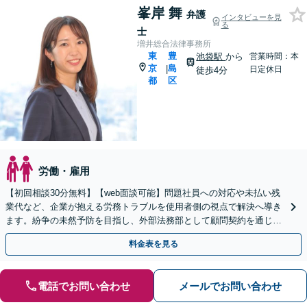
峯岸 舞
弁護
インタビューを見
る
士
増井総合法律事務所
東
豊
池袋駅
から
営業時間：本
京
島
|
日定休日
徒歩4分
都
区
労働・雇用
【初回相談30分無料】【web面談可能】問題社員への対応や未払い残
業代など、企業が抱える労務トラブルを使用者側の視点で解決へ導き
ます。紛争の未然予防を目指し、外部法務部として顧問契約を通じた
充実のサポートを提供しております【池袋駅徒歩4分】
料金表を見る
電話でお問い合わせ
メールでお問い合わせ