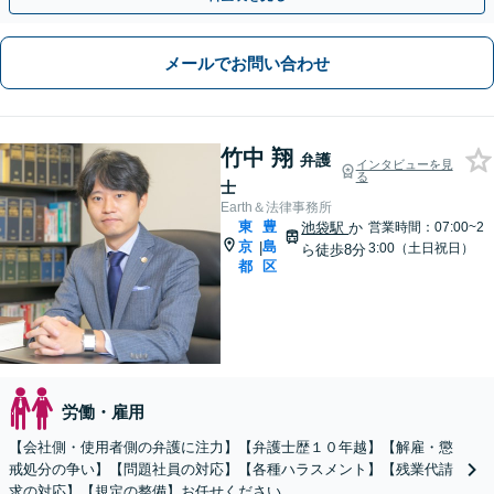
メールでお問い合わせ
竹中 翔
弁護
インタビューを見
る
士
Earth＆法律事務所
東
豊
池袋駅
か
営業時間：07:00~2
京
島
|
3:00（土日祝日）
ら徒歩8分
都
区
労働・雇用
【会社側・使用者側の弁護に注力】【弁護士歴１０年越】【解雇・懲
戒処分の争い】【問題社員の対応】【各種ハラスメント】【残業代請
求の対応】【規定の整備】お任せください