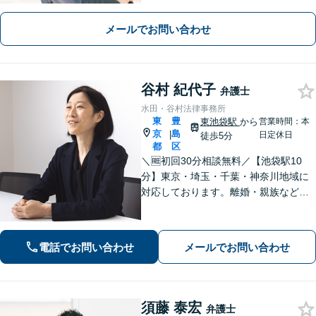
約の作成（英文可）、M&A、事業承
継、誹謗中傷対策などご相談くださ
メールでお問い合わせ
い。【債権回収】交渉から、訴訟、差
押えまで対応します。【東池袋駅2分】
谷村 紀代子
弁護士
水田・谷村法律事務所
東
豊
東池袋駅
から
営業時間：本
京
島
|
日定休日
徒歩5分
都
区
＼🆓初回30分相談無料／【池袋駅10
分】東京・埼玉・千葉・神奈川地域に
対応しております。離婚・親族などの
家事事件を中心に学校交渉事件、労働
事件などを担当してまいりました。家
庭内、学校内、職場内でのいじめ・ハ
電話でお問い合わせ
メールでお問い合わせ
ラスメントに積極対応。
須藤 泰宏
弁護士