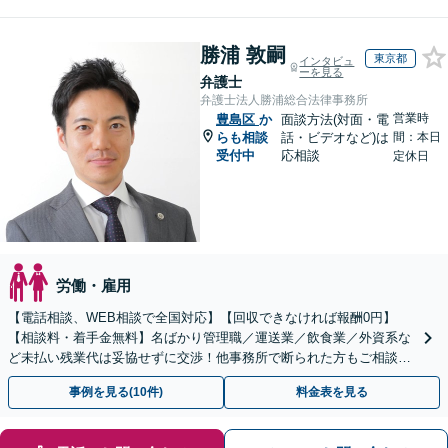
勝浦 敦嗣
東京都
インタビュ
ーを見る
弁護士
弁護士法人勝浦総合法律事務所
営業時
豊島区
か
面談方法(対面・電
らも相談
話・ビデオなど)は
間：本日
受付中
応相談
定休日
労働・雇用
【電話相談、WEB相談で全国対応】【回収できなければ報酬0円】
【相談料・着手金無料】名ばかり管理職／運送業／飲食業／外資系な
ど未払い残業代は妥協せずに交渉！他事務所で断られた方もご相談く
ださい。【解決事例が豊富】土曜日も電話受付しています
事例を見る(10件)
料金表を見る