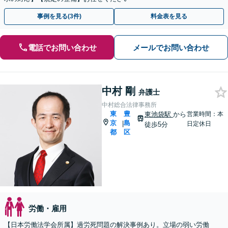
事例を見る(3件)
料金表を見る
電話でお問い合わせ
メールでお問い合わせ
中村 剛
弁護士
中村総合法律事務所
東
豊
東池袋駅
から
営業時間：本
京
島
|
日定休日
徒歩5分
都
区
労働・雇用
【日本労働法学会所属】過労死問題の解決事例あり。立場の弱い労働