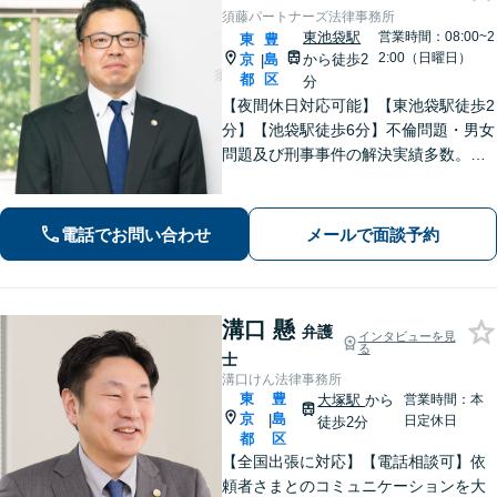
須藤パートナーズ法律事務所
東池袋駅
営業時間：08:00~2
東
豊
2:00（日曜日）
京
島
から徒歩2
|
都
区
分
【夜間休日対応可能】【東池袋駅徒歩2
分】【池袋駅徒歩6分】不倫問題・男女
問題及び刑事事件の解決実績多数。
【オンライン相談可能】 ▼まずは一
度お気軽にお電話ください▼
電話でお問い合わせ
メールで面談予約
溝口 懸
弁護
インタビューを見
る
士
溝口けん法律事務所
東
豊
大塚駅
から
営業時間：本
京
島
|
日定休日
徒歩2分
都
区
【全国出張に対応】【電話相談可】依
頼者さまとのコミュニケーションを大