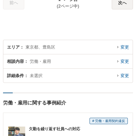
棄などお任せください【池袋8
前へ
次へ
(2ページ中)
分】交通事故・借金問題にも
対応
エリア
東京都、豊島区
変更
相談内容
労働・雇用
変更
詳細条件
未選択
変更
労働・雇用に関する事例紹介
# 労働・雇用契約違反
欠勤を繰り返す社員への対応