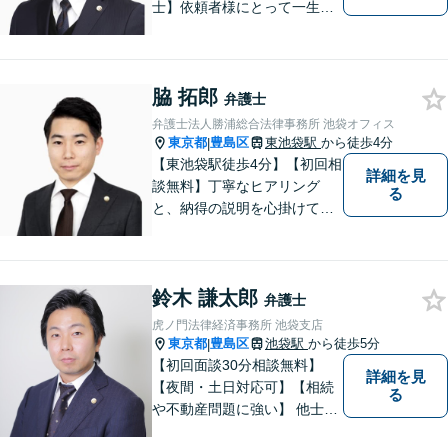
士】依頼者様にとって一生に
一度あるかないかの法律問
題。依頼者様の声に耳を傾
け、希望に応えられるよう
脇 拓郎
日々精進してまいります。池
弁護士
袋・青山・大阪の3拠点の弁護
弁護士法人勝浦総合法律事務所 池袋オフィス
士が結集し、複雑な問題を解
東京都
豊島区
東池袋駅
から徒歩4分
|
決に導きます。
【東池袋駅徒歩4分】【初回相
詳細を見
談無料】丁寧なヒアリング
る
と、納得の説明を心掛けてお
ります。依頼者様との対話を
大切にし、納得の解決へと導
いてまいります。弁護士に相
鈴木 謙太郎
談してもいいのか分からない
弁護士
という方でも、お気軽にご相
虎ノ門法律経済事務所 池袋支店
談ください。
東京都
豊島区
池袋駅
から徒歩5分
|
【初回面談30分相談無料】
詳細を見
【夜間・土日対応可】【相続
る
や不動産問題に強い】 他士業
との連携であなたの悩みに迅