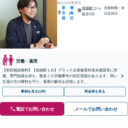
城北法律事務所
東
豊
池袋駅
から
営業時間：本
京
島
|
日定休日
徒歩1分
都
区
労働・雇用
【初回相談無料】【池袋駅１分】ブラック企業被害対策弁護団等に所
属。専門知識を持ち、数多くの労働事件の対応実績があります。弱い
立場の方の権利を守り、最善の解決を目指します。
事例を見る(1件)
料金表を見る
電話でお問い合わせ
メールでお問い合わせ