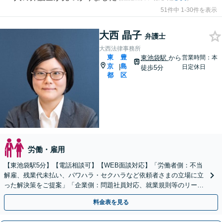
51件中 1-30件を表示
大西 晶子
弁護士
大西法律事務所
東
豊
東池袋駅
から
営業時間：本
京
島
|
日定休日
徒歩5分
都
区
労働・雇用
【東池袋駅5分】【電話相談可】【WEB面談対応】「労働者側：不当
解雇、残業代未払い、パワハラ・セクハラなど依頼者さまの立場に立
った解決策をご提案」「企業側：問題社員対応、就業規則等のリーガ
ルチェックなど」【顧問契約対応】【休日・夜間相談可】
料金表を見る