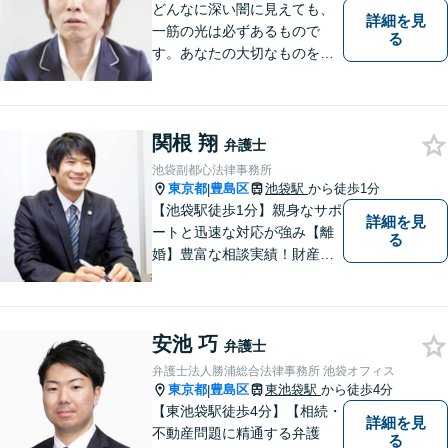
どんなに深い闇に見えても、
詳細を見
一筋の光は必ずあるもので
る
す。あなたの大切なものを守
りたいとき、私にはお伝えで
きることがあります。共に光
に向かって歩いていきましょ
関根 翔
う。 弁護士は、悩むあなたの
弁護士
強くて優しい最強・最良のパ
池袋副都心法律事務所
ートナーです。
東京都
豊島区
池袋駅
から徒歩1分
|
【池袋駅徒歩1分】親身なサポ
詳細を見
ートと迅速な対応が強み【離
る
婚】豊富な相談実績！財産分
与・慰謝料・婚姻費用の請求
はお任せください【借金】自
己破産、任意整理など依頼者
安池 巧
さまのご要望を尊重した解決
弁護士
策をご提示【初回面談無料】
弁護士法人勝浦総合法律事務所 池袋オフィス
東京都
豊島区
東池袋駅
から徒歩4分
|
【東池袋駅徒歩4分】【相続・
詳細を見
不動産問題に精通する弁護
る