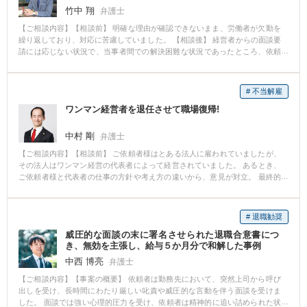
竹中 翔
弁護士
【ご相談内容】【相談前】 明確な理由が確認できないまま、労働者が欠勤を
繰り返しており、対応に苦慮していました。 【相談後】 経営者からの面談要
請には応じない状況で、当事者間での解決困難な状況であったところ、依頼
後、抱えていた労働問題について事件解決まで１か月以内という短期間で紛
争に発展することなく円満な解決を図ることが出来ました。 【弁護士のコメ
ント】 ご依頼をいただいた後、速やかに相手方への内容証明通知を発し、相
# 不当解雇
手方からの意向確認、相手方の状況確認を行ったうえで、相手方から速やか
ワンマン経営者を退任させて職場復帰!
に退職願を取得し、ご依頼頂いてから事件解決まで1か月以内での短期間での
円満な解決を図ることが出来ました。
中村 剛
弁護士
【ご相談内容】【相談前】 ご依頼者様はとある法人に雇われていましたが、
その法人はワンマン経営の代表者によって経営されていました。 あるとき、
ご依頼者様と代表者の仕事の方針や考え方の違いから、意見が対立。 最終的
には解雇されました。 ご依頼者様は、生活の糧を失うとともに、仕事のプラ
イドもズタズタに引き裂かれてしまいました。 【相談後】 ご依頼者様の職場
復帰を目指して訴訟を提起することになりました。 相手方は全面的に争って
# 退職勧奨
きましたが、ご依頼者様とともに、代表者のやり方に疑問を持つ、多くの人
威圧的な面談の末に署名させられた退職合意書につ
達に支援を受けながら代表者に対する反対の声を上げ続けてきました。 その
き、無効を主張し、給与５か月分で和解した事例
結果、最終的には代表者を含めた役員全員が辞任するということになって、
法人の経営体制が一新された上で、ご依頼者様が職場復帰するという裁判上
中西 博亮
弁護士
の和解を成立させることができました。 【中村 剛弁護士からのコメント】 解
【ご相談内容】【事案の概要】 依頼者は勤務先において、突然上司から呼び
雇事件では、職場復帰よりも解決金をもらって退職する、という結果になる
出しを受け、長時間にわたり厳しい叱責や威圧的な言動を伴う面談を受けま
ことが少なくありません。 その中で、見事職場復帰を果たされ、しかも、代
した。 面談では強い心理的圧力を受け、依頼者は精神的に追い詰められた状
表者を含め、法人の役員が全員辞任するという結果まで勝ち取ることができ