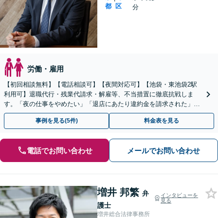
都
区
分
労働・雇用
【初回相談無料】【電話相談可】【夜間対応可】【池袋・東池袋2駅
利用可】退職代行・残業代請求・解雇等、不当措置に徹底抗戦しま
す。「夜の仕事をやめたい」「退店にあたり違約金を請求された」等
もご相談ください。相手が誰であっても毅然と対応します。
事例を見る(5件)
料金表を見る
電話でお問い合わせ
メールでお問い合わせ
増井 邦繁
弁
インタビューを
見る
護士
増井総合法律事務所