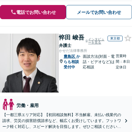
電話でお問い合わせ
メールでお問い合わせ
悴田 峻吾
東京都
インタビュ
ーを見る
弁護士
かせだ法律事務所
営業時
豊島区
か
面談方法(対面・電
らも相談
話・ビデオなど)は
間：本日
受付中
応相談
定休日
労働・雇用
【一都三県エリア対応】【初回相談無料】不当解雇、未払い残業代の
請求、労災の損害賠償請求など、幅広くお受けしています。フットワ
ーク軽く対応し、スピード解決を目指します。ぜひご相談ください。