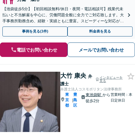
【池袋徒歩5分】【初回相談無料/休日・夜間・電話相談可】残業代未
払いと不当解雇を中心に、労働問題全般に全力でご対応致します。大
手事務所勤務含め、経験・実績ともに豊富。スピーディーな対応が信
条で、早期解決。【弁護士は頼りになると言われたい】
事例を見る(3件)
料金表を見る
電話でお問い合わせ
メールでお問い合わせ
大竹 康央
弁
インタビューを
見る
護士
弁護士法人コスモポリタン法律事務所
東
豊
東池袋駅
から
営業時間：本
京
島
|
日定休日
徒歩2分
都
区