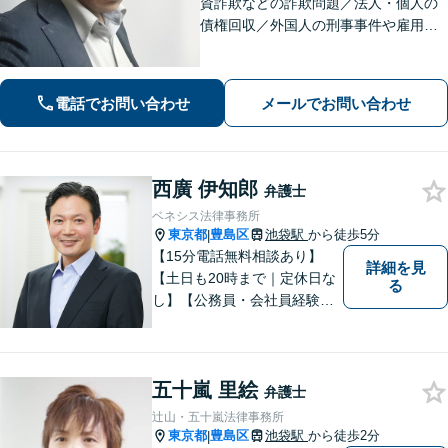
資詐欺などの詐欺問題／法人・個人の
債権回収／外国人の刑事事件や雇用問
題などのご相談を承ります。どんな内
容でもお話を丁寧にお聞きし、ご不安
を1日でも早く解消できるよう尽力しま
電話でお問い合わせ
メールでお問い合わせ
す。お気軽にご相談ください【Web相
談可】
西廣 伊知郎
弁護士
ベネシス法律事務所
東京都
豊島区
池袋駅
から徒歩5分
|
【15分電話無料相談あり】
詳細を見
【土日も20時まで｜定休日な
る
し】【公務員・会社員経験あ
り】【弁護士歴15年以上】ス
ピード対応に定評あり。オン
ライン面談も実施中。不動
五十嵐 里絵
産、離婚、労働、借金トラブ
弁護士
ルならお任せください。【企
辻山・五十嵐法律事務所
業側にも対応】【池袋駅5分】
東京都
豊島区
池袋駅
から徒歩2分
|