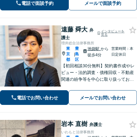
電話で面談予約
メールで面談予約
遠藤 舜大
弁
インタビューを
見る
護士
増井総合法律事務所
東
豊
池袋駅
から
営業時間：本
京
島
|
日定休日
徒歩4分
都
区
【初回相談30分無料】契約書作成やレ
ビュー・法的調査・債権回収・不動産
関連の紛争等を中心に取り扱っており
ます。依頼者さまのご意向を緻密に汲
み取りながら徹底した報連相によって
電話でお問い合わせ
メールでお問い合わせ
丁寧な対応を心掛けております。弁護
士業務の透明化に努めます。【池袋駅
徒歩4分】
岩本 直樹
弁護士
いわもと法律事務所