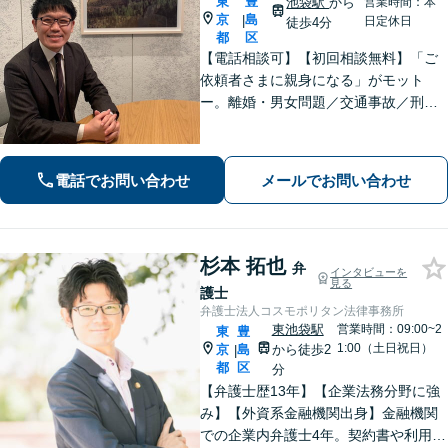
東
豊
池袋駅
から
営業時間：本
京
島
|
日定休日
徒歩4分
都
区
【電話相談可】【初回相談無料】「ご
依頼者さまに親身になる」がモット
ー。離婚・男女問題／交通事故／刑事
事件はお任せください。常に依頼者さ
まに寄り添い、長期化しがちな複雑な
トラブルも解決まで尽力します【休
電話でお問い合わせ
メールでお問い合わせ
日・夜間相談可】【完全個室】【池袋
駅10分】
杉本 拓也
弁
インタビューを
見る
護士
弁護士法人コスモポリタン法律事務所
東池袋駅
営業時間：09:00~2
東
豊
1:00（土日祝日）
京
島
から徒歩2
|
都
区
分
【弁護士歴13年】【企業法務分野に強
み】【外資系金融機関出身】金融機関
での企業内弁護士4年。契約書や利用規