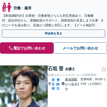
労働・雇用
【東池袋駅5分】企業側・労働者側どちらも対応実績あり。労働審
判、訴訟対応から、退職勧奨のサポート、就業規則の見直しまで企業
のニーズを汲み取り、迅速かつ柔軟に対応します。【メール相談可】
【オンライン相談可】
料金表を見る
電話でお問い合わせ
メールでお問い合わせ
石垣 晋
弁護士
弁護士法人コスモポリタン法律事務所
東池袋駅
営業時間：09:00~2
東
豊
3:00（土日祝日）
京
島
から徒歩2
|
都
区
分