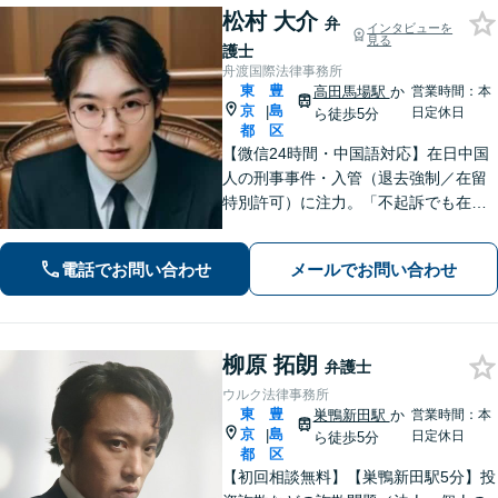
松村 大介
弁
インタビューを
見る
護士
舟渡国際法律事務所
東
豊
高田馬場駅
か
営業時間：本
京
島
|
日定休日
ら徒歩5分
都
区
【微信24時間・中国語対応】在日中国
人の刑事事件・入管（退去強制／在留
特別許可）に注力。「不起訴でも在留
は守れない」——その一歩先まで見据
え、難関案件を最後まで闘う弁護士。
電話でお問い合わせ
メールでお問い合わせ
初回相談無料・全国対応。微信：mats
umura1119
柳原 拓朗
弁護士
ウルク法律事務所
東
豊
巣鴨新田駅
か
営業時間：本
京
島
|
日定休日
ら徒歩5分
都
区
【初回相談無料】【巣鴨新田駅5分】投