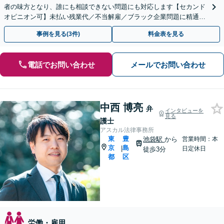
者の味方となり、誰にも相談できない問題にも対応します【セカンド
オピニオン可】未払い残業代／不当解雇／ブラック企業問題に精通！
お気軽にご相談ください【池袋駅徒歩5分】【夜間面談可】
事例を見る(3件)
料金表を見る
電話でお問い合わせ
メールでお問い合わせ
中西 博亮
弁
インタビューを
見る
護士
アスカル法律事務所
東
豊
池袋駅
から
営業時間：本
京
島
|
日定休日
徒歩3分
都
区
労働・雇用