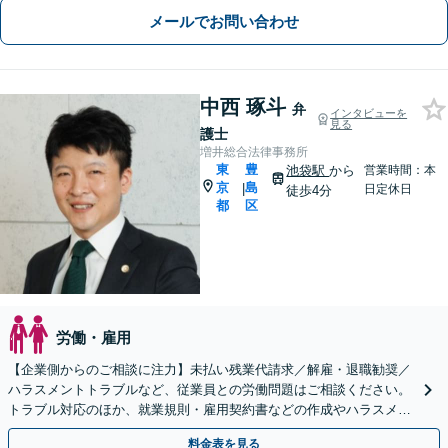
メールでお問い合わせ
中西 琢斗
弁
インタビューを
見る
護士
増井総合法律事務所
東
豊
池袋駅
から
営業時間：本
京
島
|
日定休日
徒歩4分
都
区
労働・雇用
【企業側からのご相談に注力】未払い残業代請求／解雇・退職勧奨／
ハラスメントトラブルなど、従業員との労働問題はご相談ください。
トラブル対応のほか、就業規則・雇用契約書などの作成やハラスメン
ト予防策の策定など、予防法務にも豊富な実績【池袋4分】
料金表を見る