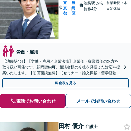
東
豊
池袋駅
から
営業時間：本
京
島
|
日定休日
徒歩4分
都
区
労働・雇用
【池袋駅4分】【労働・雇用／企業法務】企業側・従業員側の双方を
取り扱い可能です。顧問契約可。相談者様の今後を見据えた対応を提
案いたします。【初回面談無料】【セミナー・論文掲載・留学経験あ
り】【英語・国際案件対応可能】
料金表を見る
電話でお問い合わせ
メールでお問い合わせ
田村 優介
弁護士