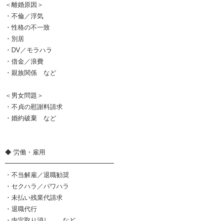
＜離婚原因＞
・不倫／浮気
・性格の不一致
・別居
・DV／モラハラ
・借金／浪費
・親族関係 など
＜男女問題＞
・不貞の慰謝料請求
・婚約破棄 など
◆ 労働・雇用
━━━━━━━━━━━━━━━━━
・不当解雇／退職勧奨
・セクハラ／パワハラ
・未払い残業代請求
・退職代行
・内定取り消し など