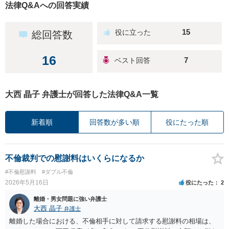
法律Q&Aへの回答実績
15
総回答数
16
7
大西 晶子 弁護士が回答した法律Q&A一覧
新着順
回答数が多い順
役にたった順
不倫裁判での慰謝料はいくらになるか
#不倫慰謝料
#ダブル不倫
2026年5月16日
役にたった
2
離婚・男女問題に強い弁護士
大西 晶子
弁護士
離婚した場合における、不倫相手に対して請求する慰謝料の相場は、