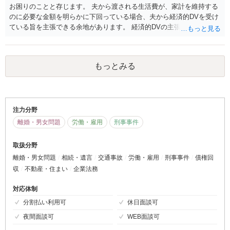
お困りのことと存じます。 夫から渡される生活費が、家計を維持する
のに必要な金額を明らかに下回っている場合、夫から経済的DVを受け
ている旨を主張できる余地があります。 経済的DVの主張をするために
は、 ・夫婦双方の収入 ・夫婦それぞれが負担している生活費の項目や
金額 ・家計を主に管理しているのは誰か ・夫婦間で家計に関する話し
合いをしたことはあるか 等のご事情を踏まえて検討する必要がありま
もっとみる
す。 ご事情によっては、同居中の時点で、婚姻費用（生活費）の分担
請求調停を裁判所に申し立てることを検討すべきです。 お子様を置い
て突然出ていくというご事情が、離婚成立に不利になるかというご質
問ですが、お子様の監護を放棄したという認定がされ、親権（監護
権）獲得において不利になるリスクがあります。 また、「突然出てい
注力分野
く」具体的な方法や、その後の対応によっては、夫の態度が難化し、
離婚・男女問題
労働・雇用
刑事事件
離婚成立が遠のいてしまうリスクもあろうかと存じます。 ご夫婦で離
婚の話し合いができているか（できそうか）、離婚をする場合争いに
取扱分野
なりそうなポイントはどこか、夫の性格やご相談者様のご要望に応じ
離婚・男女問題
相続・遺言
交通事故
労働・雇用
刑事事件
債権回
て、離婚を進める方針が変わってきます。 前述の生活費の件と併せ
収
不動産・住まい
企業法務
て、一度弁護士に相談なさるのがよろしいかと存じます。
対応体制
分割払い利用可
休日面談可
夜間面談可
WEB面談可