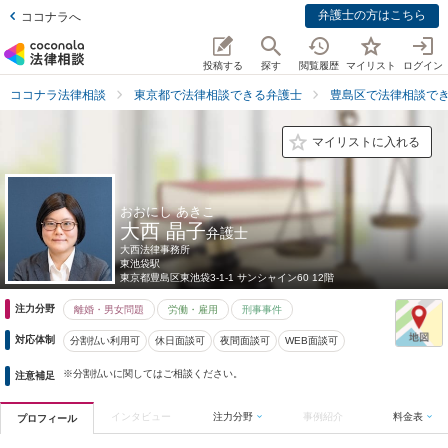
弁護士の方はこちら
ココナラへ
投稿する
探す
閲覧履歴
マイリスト
ログイン
ココナラ法律相談
東京都で法律相談できる弁護士
豊島区で法律相談で
マイリストに入れる
おおにし あきこ
大西 晶子
弁護士
大西法律事務所
東池袋駅
東京都
豊島区東池袋3-1-1 サンシャイン60 12階
注力分野
離婚・男女問題
労働・雇用
刑事事件
対応体制
分割払い利用可
休日面談可
夜間面談可
WEB面談可
※分割払いに関してはご相談ください。
注意補足
インタビュー
注力分野
事例紹介
料金表
プロフィール