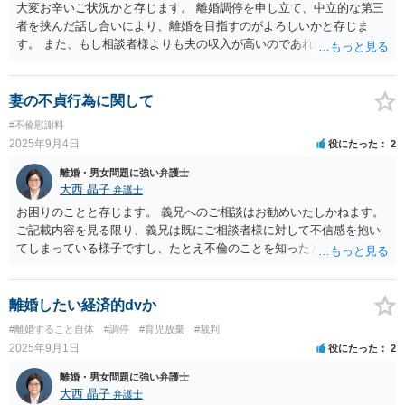
に関する主張を活用できる余地はあろうかと存じます。 今後の方針に
大変お辛いご状況かと存じます。 離婚調停を申し立て、中立的な第三
も関わってきますので、弁護士への個別相談をお勧めいたします。
者を挟んだ話し合いにより、離婚を目指すのがよろしいかと存じま
す。 また、もし相談者様よりも夫の収入が高いのであれば、別居中の
生活費（婚姻費用）を請求する調停を申し立てることもご検討くださ
い。 ただ、夫の性格や、相談者様のご要望、具体的なご事情等によ
り、方針が変わってきますので、弁護士への個別相談を強くお勧めい
妻の不貞行為に関して
たします。
#不倫慰謝料
2025年9月4日
役にたった
2
離婚・男女問題に強い弁護士
大西 晶子
弁護士
お困りのことと存じます。 義兄へのご相談はお勧めいたしかねます。
ご記載内容を見る限り、義兄は既にご相談者様に対して不信感を抱い
てしまっている様子ですし、たとえ不倫のことを知ったとしても、最
終的には、自分の家族である妻の味方をする可能性が高いと考えま
す。 また、不倫をばらされたことにより、妻の態度が難化してしま
い、面会交流が更に遠のいてしまうリスクもございます。 時間は掛か
離婚したい経済的dvか
ってしまいますが、面会交流調停を申し立てるなどして、中立的な第
#離婚すること自体
#調停
#育児放棄
#裁判
三者を介し、面会交流の頻度や具体的方法を話し合うのがよろしいか
2025年9月1日
役にたった
2
と存じます。 今までの経緯や妻の性格などにより、取るべき対応は変
わってきますので、弁護士への相談をご検討ください。
離婚・男女問題に強い弁護士
大西 晶子
弁護士