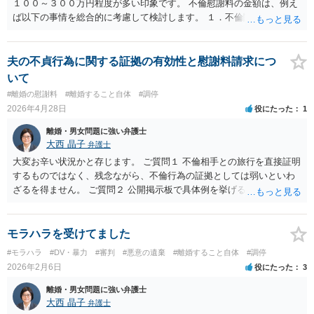
１００～３００万円程度が多い印象です。 不倫慰謝料の金額は、例え
ば以下の事情を総合的に考慮して検討します。 １．不倫関係の悪質性
・不倫期間の長さ、頻度 ・発覚後の対応 ２．婚姻関係がその不倫によ
りどの程度害されたか ・婚姻期間の長さ ・夫婦関係が円満だったか否
か ・子の有無 ・離婚するか否か、別居の有無 ３．その他 ・不倫相手
夫の不貞行為に関する証拠の有効性と慰謝料請求につ
の資力 ・配偶者から離婚（不倫）慰謝料を受け取るか否か そのため、
いて
ご記載のご事情のみでは、金額の検討が難しいです。 なお、訴訟にお
#離婚の慰謝料
#離婚すること自体
#調停
いては、不倫関係の事実を、原告側が具体的に主張立証しなければい
2026年4月28日
役にたった
1
けません。 つまり、お手持ちの証拠の充実具合によっても、請求金額
は大きく変わってきます。 したがって、現在の交渉状況や、訴訟をし
離婚・男女問題に強い弁護士
た場合のタイパ・コスパも踏まえて判断することになります。 具体的
大西 晶子
弁護士
なご事情を踏まえて考える必要がありますので、一度、弁護士に個別
大変お辛い状況かと存じます。 ご質問１ 不倫相手との旅行を直接証明
相談をすることをお勧めいたします。
するものではなく、残念ながら、不倫行為の証拠としては弱いといわ
ざるを得ません。 ご質問２ 公開掲示板で具体例を挙げるのは中々困難
ですが、不倫行為を証明したいというお話であれば、「旅行先で性交
渉をした」といえる内容の証拠が必要になろうかと存じます。 ご質問
３ ご質問１と重複する部分もございますが、不倫行為の証拠として
モラハラを受けてました
は、弱いといわざるを得ません。 ご質問４ 夫の女性関係により「平穏
#モラハラ
#DV・暴力
#審判
#悪意の遺棄
#離婚すること自体
#調停
な結婚生活が破綻させられたか」と評価できるか否か、という話にな
2026年2月6日
役にたった
3
ります。 ご記載の内容だけ考慮すると、不倫の慰謝料請求は、かなり
ハードルが高いといわざるを得ません。 ただ、離婚調停において、離
離婚・男女問題に強い弁護士
婚を拒否したり、離婚条件の交渉をしたりするうえで、夫の女性関係
大西 晶子
弁護士