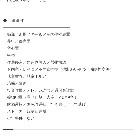
◆ 刑事事件
━━━━━━━━━━━━━━━━━
・痴漢／盗撮／のぞき／その他性犯罪
・暴行／傷害罪
・窃盗罪
・横領
・住居侵入／建造物侵入／器物損壊
・不同意わいせつ／不同意性交（強制わいせつ／強制性交等）
・児童買春／児童ポルノ
・恐喝／脅迫
・投資詐欺／オレオレ詐欺／還付金詐欺
・薬物犯罪（覚せい剤、大麻、MDMA等）
・飲酒運転／無免許運転、ひき逃げ／当て逃げ
・ストーカー規制法違反
・少年事件 など