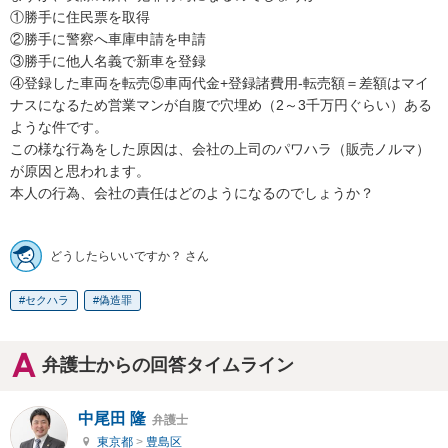
①勝手に住民票を取得

②勝手に警察へ車庫申請を申請

③勝手に他人名義で新車を登録

④登録した車両を転売⑤車両代金+登録諸費用-転売額＝差額はマイ
ナスになるため営業マンが自腹で穴埋め（2～3千万円ぐらい）ある
ような件です。

この様な行為をした原因は、会社の上司のパワハラ（販売ノルマ）
が原因と思われます。

本人の行為、会社の責任はどのようになるのでしょうか？

どうしたらいいですか？ さん
セクハラ
偽造罪
弁護士からの回答タイムライン
中尾田 隆
弁護士
東京都
>
豊島区