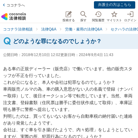
弁護士の方はこちら
ココナラへ
投稿する
探す
閲覧履歴
マイリスト
ログイン
ココナラ法律相談
法律Q&A
労働・雇用の法律Q&A
セクハラの法律Q
どのような罪になるのでしょうか？
公開日時：
2018年12月10日 12:02
更新日時：
2024年9月4日 11:43
ある車の正規ディーラー（販売店）で働いています。他の販売スタ
ッフが不正を行っていました。

これが公になると、本人や会社は犯罪なるのでしょうか？

車両販売ノルマの為、車の購入意思がない人の名義で登録（ナンバ
ー取得）して、後日オークション等で転売しています。当然、車両
注文書、登録書類（住民票は勝手に委任状作成して取得）、車庫証
明も勝手に警察へ提出しています。

判明したのは、買ってもいないお客から自動車税の納付届いた連絡
があり発覚したようです。

会社は、すぐ車を引き揚げたようで、内々処理」をしようとしてい
ますが、実際の所、犯罪行為になるのでしょうか？
