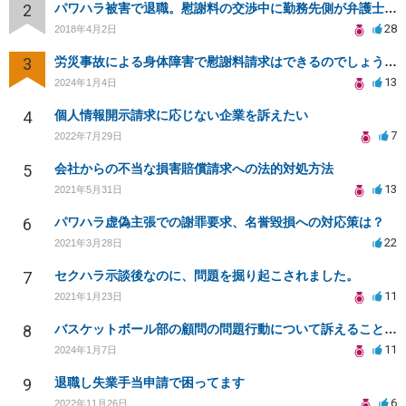
2
パワハラ被害で退職。慰謝料の交渉中に勤務先側が弁護士を立ててきました
28
2018年4月2日
3
労災事故による身体障害で慰謝料請求はできるのでしょうか？
13
2024年1月4日
4
個人情報開示請求に応じない企業を訴えたい
7
2022年7月29日
5
会社からの不当な損害賠償請求への法的対処方法
13
2021年5月31日
6
パワハラ虚偽主張での謝罪要求、名誉毀損への対応策は？
22
2021年3月28日
7
セクハラ示談後なのに、問題を掘り起こされました。
11
2021年1月23日
8
バスケットボール部の顧問の問題行動について訴えることは可能でしょうか？
11
2024年1月7日
9
退職し失業手当申請で困ってます
6
2022年11月26日