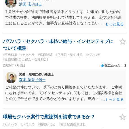
浜田 宏
弁護士
1 弁護士が内容証明で請求書を送るメリットは、①事案に即した内容
で請求の根拠、法的根拠を明示して請求してもらえる、②交渉を弁護
士に任せることができ、相手方と直接対応しなくて良い、というとこ
ろでしょうか。 デメリットは、費用がかかる点でしょう。 また、
請求は可能ですが、相手が任意に払うかどうかは分かりません。 ２
民事訴訟に証拠の制限はありませんが、秘密録音はプライバシー保護
パワハラ・セクハラ・未払い給与・インセンティブに
の観点から、裁判の証拠にする場合には注意が必要です(証拠排除され
ついて相談
る場合があります。)。 ３ 会社がどういう証拠に基づいて、誰が判断
#不当解雇
#セクハラ
#退職勧奨
#正社員・契約社員
#パワハラ
したかわかりませんが、会社がセクハラ認定しなかったからといっ
#退職理由(自己都合・会社都合)
て、裁判所も認定しないとは限りません。具体的な証拠とそれで認定
2026年7月2日
役にたった
2
できる事実次第です。 ４ SNS等で誹謗中傷したり、噂話を流したり
労働・雇用に強い弁護士
しないようにして下さい。そういう報復的なことをしなければ名誉毀
森本 偲音
弁護士
損にはなりません。反訴は貴女が加害行為をしなければ、通常は起こ
されません。 ５ 裁判をして、和解すれば和解金が入ります。 勝訴
ご相談の件について、以下のとおり回答させていただきます。 ご参考
判決を得て確定すれば、判決認容額を払ってもらいます。任意に支払
になれば幸いです。 ①インセンティブに関しては、ご相談者様と会社
わない場合には、給与や預貯金、不動産などの財産を差押えます。
との間で合意ができているかどうかによります。規約上そのような合
敗訴した場合、何も得られません。 ６ 弁護士費用は請求額や事件の
意が確認できれば請求できる可能性はあると考えます。 なお、合意
難易度によって変わります。また、現在は弁護士報酬は自由化されて
は口頭でも成立しますが、裁判等で争点となった場合には録音等の証
いますので、依頼する弁護士によっても費用は変わってきます。
拠がない限り立証が困難となり、請求が認められない可能性がござい
職場セクハラ案件で慰謝料を請求できるか？
ます。 ②未払給与に関しては労務を提供しているのにもかかわらず支
#セクハラ
#パワハラ
#職場いじめ
#安全配慮義務違反
払われていない場合は、契約違反となりますので請求可能かと存じま