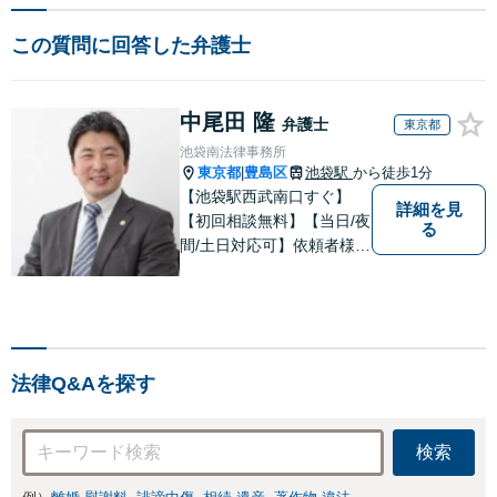
この質問に回答した弁護士
中尾田 隆
弁護士
東京都
池袋南法律事務所
東京都
豊島区
池袋駅
から徒歩1分
|
【池袋駅西武南口すぐ】
詳細を見
【初回相談無料】【当日/夜
る
間/土日対応可】依頼者様の
お気持ちを何より大切にし
ております。まずは気軽に
無料相談で皆様の「本当の
声」をお聞かせください。
「離婚」「遺産」「不動
法律Q&Aを探す
産」問題に注力してます。
検索