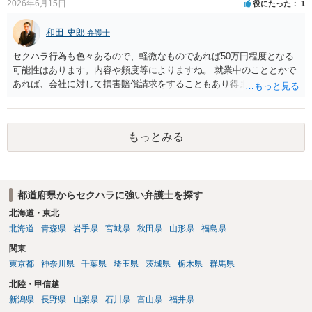
2026年6月15日
役にたった
1
す。 ③休日・時間外労働については、休日・時間外労働があったこと
を示す証拠があるかまずは確認する必要があるかと存じます。 ④パワ
和田 史郎
弁護士
ハラ・セクハラに関しては、具体的な言動の内容によって判断が分か
れますので、録音データやLINEでのやり取り等を確認する必要がある
セクハラ行為も色々あるので、軽微なものであれば50万円程度となる
かと存じます。 ⑤退職勧奨については退職する意思がないのであれば
可能性はあります。内容や頻度等によりますね。 就業中のこととかで
きっぱりと断ればよく、解雇については不当な解雇である場合には解
あれば、会社に対して損害賠償請求をすることもあり得ます。
雇無効を争うなどの対応が考えられます。 回答としては以上になりま
すが、まずは、資料一式をご持参いただき最寄りの法律事務所にご相
談するか、労働基準監督署に相談する等の対応をしていただくことが
望ましいと考えます。
もっとみる
都道府県からセクハラに強い弁護士を探す
北海道・東北
北海道
青森県
岩手県
宮城県
秋田県
山形県
福島県
関東
東京都
神奈川県
千葉県
埼玉県
茨城県
栃木県
群馬県
北陸・甲信越
新潟県
長野県
山梨県
石川県
富山県
福井県