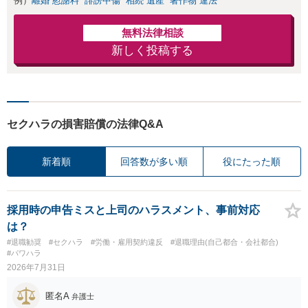
例）
離婚 慰謝料
誹謗中傷
相続 遺産
著作物 違法
無料法律相談
新しく投稿する
セクハラの損害賠償の法律Q&A
新着順
回答数が多い順
役にたった順
採用時の申告ミスと上司のハラスメント、事前対応
は？
#退職勧奨
#セクハラ
#労働・雇用契約違反
#退職理由(自己都合・会社都合)
#パワハラ
2026年7月31日
匿名A
弁護士