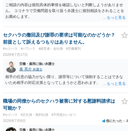
ご相談の内容は個別具体的事情を確認しないと判断しようがありませ
ん。 ココナラで労働問題を取り扱う弁護士に個別相談をされることを
お薦めします。
セクハラの撤回及び謝罪の要求は可能なのかどうか？
前提として訴えるつもりはありません。
#セクハラ
#パワハラ
#経営者・会社側
#労働審判
2026年7月17日
労働・雇用に強い弁護士
泉 亮介
弁護士
相手の任意の協力がない限り、謝罪等について強制することはできな
いため相手の対応次第となってしまうかと思われます。
職場の同僚からのセクハラ被害に対する慰謝料請求は
可能か？
#セクハラ
#正社員・契約社員
#不同意わいせつ
2026年7月8日
役にたった
2
労働・雇用に強い弁護士