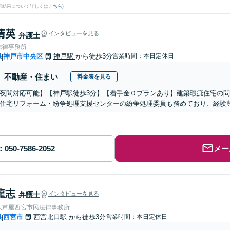
検索結果について詳しくは
こちら
)
 清英
インタビューを見る
弁護士
法律事務所
県
神戸市中央区
神戸駅
から徒歩3分
営業時間：本日定休日
|
不動産・住まい
料金表を見る
夜間対応可能】【神戸駅徒歩3分】【着手金０プランあり】建築瑕疵住宅の
住宅リフォーム・紛争処理支援センターの紛争処理委員も務めており、経験
メー
龍志
弁護士
インタビューを見る
人芦屋西宮市民法律事務所
県
西宮市
西宮北口駅
から徒歩3分
営業時間：本日定休日
|