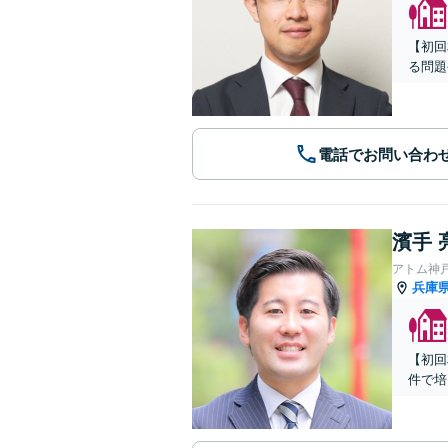
【初回
る問題
電話でお問い合わ
濱手 
アトム神
兵庫
【初回
件で培