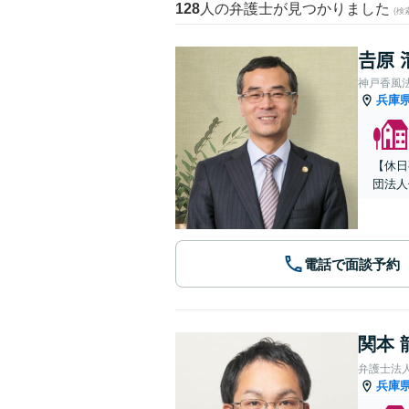
128
人の弁護士が見つかりました
(
𠮷原
神戸香風
兵庫
【休日
団法人
電話で面談予約
関本 
弁護士法
兵庫