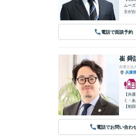
ムーズ
士がお
電話で面談予約
崔 舜
弁護士法
兵庫
【弁護
く・あ
【初回
電話でお問い合わ