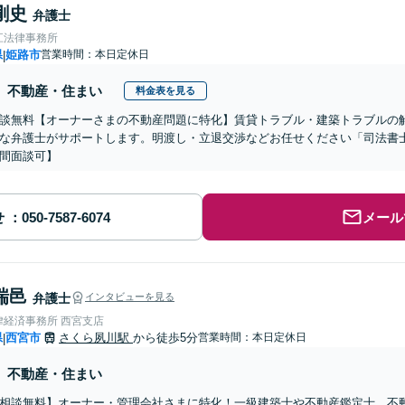
剛史
弁護士
江法律事務所
県
姫路市
営業時間：本日定休日
|
不動産・住まい
料金表を見る
談無料【オーナーさまの不動産問題に特化】賃貸トラブル・建築トラブルの解
な弁護士がサポートします。明渡し・立退交渉などお任せください「司法書
間面談可】
せ
メール
瑞邑
弁護士
インタビューを見る
律経済事務所 西宮支店
県
西宮市
さくら夙川駅
から徒歩5分
営業時間：本日定休日
|
不動産・住まい
相談無料】オーナー・管理会社さまに特化！一級建築士や不動産鑑定士、不