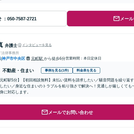
せ
メール
真
弁護士
インタビューを見る
ド法律事務所
県
神戸市中央区
元町駅
から徒歩6分
営業時間：本日定休日
|
不動産・住まい
事例を見る(1件)
料金表を見る
元町駅5分】【初回相談無料】未払い賃料を請求したい／騒音問題を繰り返
したい／身近な住まいのトラブルを粘り強さで解決へ！見通しが厳しくても
身に対応します。
メールでお問い合わせ