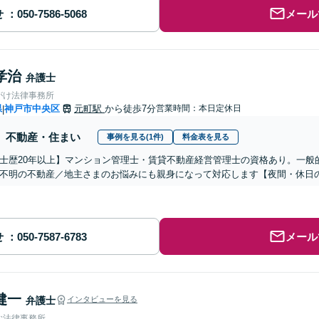
せ
メール
孝治
弁護士
がけ法律事務所
県
神戸市中央区
元町駅
から徒歩7分
営業時間：本日定休日
|
不動産・住まい
事例を見る(1件)
料金表を見る
士歴20年以上】マンション管理士・賃貸不動産経営管理士の資格あり。一般
不明の不動産／地主さまのお悩みにも親身になって対応します【夜間・休日
せ
メール
健一
弁護士
インタビューを見る
む法律事務所