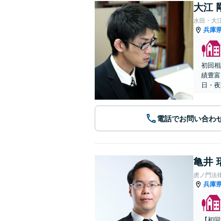
大江 
水田・大
兵庫
初回相
績豊富
日・夜
電話でお問い合わ
亀井 
虎ノ門法
兵庫
【初回