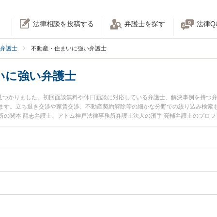
法律相談を投稿する
弁護士を探す
法律Q
弁護士
不動産・住まいに強い弁護士
いに強い弁護士
名見つかりました。初回面談無料や休日面談に対応している弁護士、解決事例を持つ
ます。立ち退き交渉や家賃交渉、不動産契約解除等の細かな分野での絞り込み検索も
所の関本 龍志弁護士、アトム神戸法律事務所弁護士法人の濱手 亮輔弁護士のプロ
動産・住まいのトラブルを今すぐに弁護士に相談したい』『不動産・住まいのトラ
談できる兵庫県内の弁護士に相談予約したい』などでお困りの相談者さんにおすす