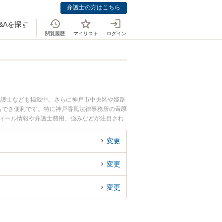
弁護士の方はこちら
&Aを探す
閲覧履歴
マイリスト
ログイン
弁護士なども掲載中。さらに神戸市中央区や姫路
でき便利です。特に神戸香風法律事務所の𠮷原
フィール情報や弁護士費用、強みなどが注目され
ブル解決の実績豊富な近くの弁護士を検索した
めです。
変更
変更
変更