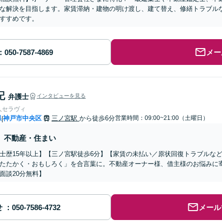
な解決を目指します。家賃滞納・建物の明け渡し、建て替え、修繕トラブル
すすめです。
メー
記
弁護士
インタビューを見る
人セラヴィ
県
神戸市中央区
三ノ宮駅
から徒歩6分
営業時間：09:00~21:00（土曜日）
|
不動産・住まい
士歴15年以上】【三ノ宮駅徒歩6分】【家賃の未払い／原状回復トラブルな
たたかく・おもしろく」を合言葉に。不動産オーナー様、借主様のお悩みに
面談20分無料】
せ
メール