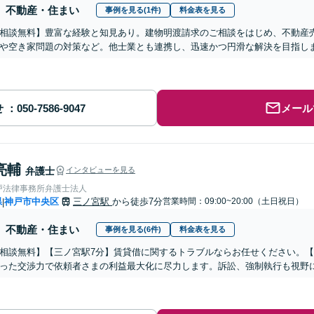
不動産・住まい
事例を見る(1件)
料金表を見る
相談無料】豊富な経験と知見あり。建物明渡請求のご相談をはじめ、不動産
や空き家問題の対策など。他士業とも連携し、迅速かつ円滑な解決を目指し
せ
メール
亮輔
弁護士
インタビューを見る
戸法律事務所弁護士法人
県
神戸市中央区
三ノ宮駅
から徒歩7分
営業時間：09:00~20:00（土日祝日）
|
不動産・住まい
事例を見る(6件)
料金表を見る
相談無料】【三ノ宮駅7分】賃貸借に関するトラブルならお任せください。
った交渉力で依頼者さまの利益最大化に尽力します。訴訟、強制執行も視野