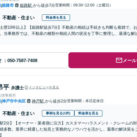
県
姫路市
姫路駅
から徒歩7分
営業時間：09:30~12:00（土曜日）
|
不動産・住まい
料金表を見る
士歴10年以上】【姫路駅徒歩7分】不動産の相続は手続きも判断も複雑で、
。当事務所では、不動産の種類や相続人間の状況を丁寧に整理し、最適な解
せ
メール
昂平
弁護士
インタビューを見る
法律事務所
県
神戸市中央区
神戸駅
から徒歩2分
営業時間：本日定休日
|
不動産・住まい
事例を見る(1件)
料金表を見る
駅2分】【オーナー・業者側に注力】カスタマーハラスメント・クレームの
績多数。業界に精通した知見と実務的なノウハウを活かし、最善の解決策を
】