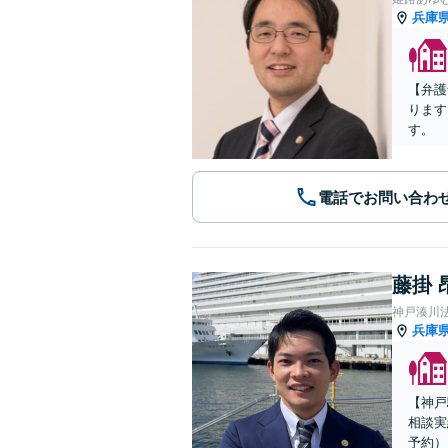
兵庫
【弁護
ります
す。
電話でお問い合わ
藤掛 
神戸湊川
兵庫
【神戸
相談実
予約）