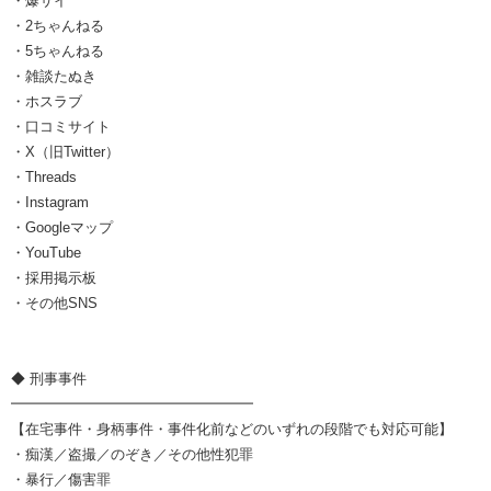
・爆サイ
・2ちゃんねる
・5ちゃんねる
・雑談たぬき
・ホスラブ
・口コミサイト
・X（旧Twitter）
・Threads
・Instagram
・Googleマップ
・YouTube
・採用掲示板
・その他SNS
◆ 刑事事件
━━━━━━━━━━━━━━━━━
【在宅事件・身柄事件・事件化前などのいずれの段階でも対応可能】
・痴漢／盗撮／のぞき／その他性犯罪
・暴行／傷害罪