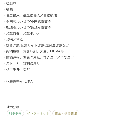
・窃盗罪
・横領
・住居侵入／建造物侵入／器物損壊
・不同意わいせつ/不同意性交等
・監護者わいせつ/監護者性交等
・児童買春／児童ポルノ
・恐喝／脅迫
・投資詐欺/副業サイト詐欺/還付金詐欺など
・薬物犯罪（覚せい剤、大麻、MDMA等）
・飲酒運転／無免許運転、ひき逃げ／当て逃げ
・ストーカー規制法違反
・少年事件 など
・犯罪被害者代理人
注力分野
刑事事件
インターネット
借金・債務整理