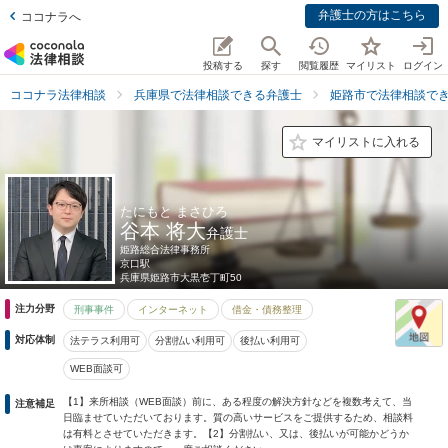
弁護士の方はこちら
ココナラへ
投稿する
探す
閲覧履歴
マイリスト
ログイン
ココナラ法律相談
兵庫県で法律相談できる弁護士
姫路市で法律相談で
マイリストに入れる
たにもと まさひろ
谷本 将大
弁護士
姫路総合法律事務所
京口駅
兵庫県
姫路市大黒壱丁町50
注力分野
刑事事件
インターネット
借金・債務整理
対応体制
法テラス利用可
分割払い利用可
後払い利用可
WEB面談可
【1】来所相談（WEB面談）前に、ある程度の解決方針などを複数考えて、当
注意補足
日臨ませていただいております。質の高いサービスをご提供するため、相談料
は有料とさせていただきます。【2】分割払い、又は、後払いが可能かどうか