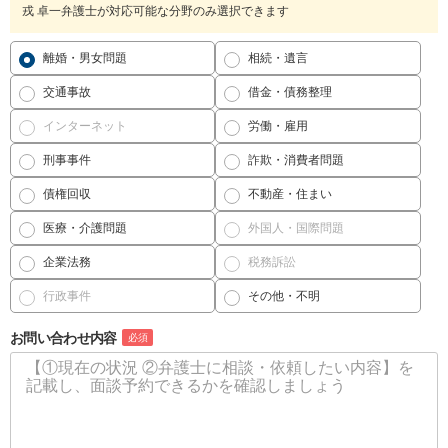
戎 卓一弁護士が対応可能な分野のみ選択できます
離婚・男女問題
相続・遺言
交通事故
借金・債務整理
インターネット
労働・雇用
刑事事件
詐欺・消費者問題
債権回収
不動産・住まい
医療・介護問題
外国人・国際問題
企業法務
税務訴訟
行政事件
その他・不明
お問い合わせ内容
必須