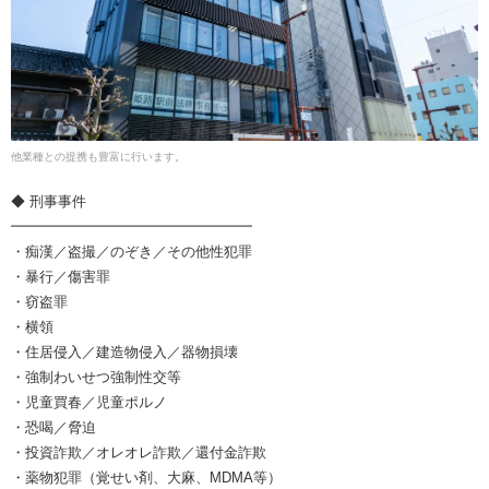
他業種との提携も豊富に行います。
◆ 刑事事件
━━━━━━━━━━━━━━━━━
・痴漢／盗撮／のぞき／その他性犯罪
・暴行／傷害罪
・窃盗罪
・横領
・住居侵入／建造物侵入／器物損壊
・強制わいせつ強制性交等
・児童買春／児童ポルノ
・恐喝／脅迫
・投資詐欺／オレオレ詐欺／還付金詐欺
・薬物犯罪（覚せい剤、大麻、MDMA等）