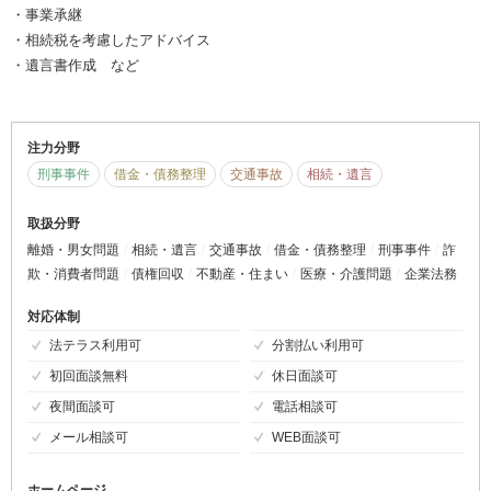
・事業承継
・相続税を考慮したアドバイス
・遺言書作成 など
注力分野
刑事事件
借金・債務整理
交通事故
相続・遺言
取扱分野
離婚・男女問題
相続・遺言
交通事故
借金・債務整理
刑事事件
詐
欺・消費者問題
債権回収
不動産・住まい
医療・介護問題
企業法務
対応体制
法テラス利用可
分割払い利用可
初回面談無料
休日面談可
夜間面談可
電話相談可
メール相談可
WEB面談可
ホームページ