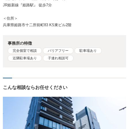
JR姫新線『姫路駅』 徒歩7分
＜住所＞
兵庫県姫路市十二所前町83 KS東ビル2階
事務所の特徴
完全個室で相談
バリアフリー
駐車場あり
近隣駐車場あり
子連れ相談可
こんな相談ならお任せください