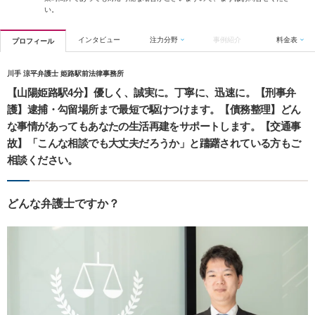
い。
インタビュー
注力分野
事例紹介
料金表
プロフィール
川手 涼平弁護士 姫路駅前法律事務所
【山陽姫路駅4分】優しく、誠実に。丁寧に、迅速に。【刑事弁
護】逮捕・勾留場所まで最短で駆けつけます。【債務整理】どん
な事情があってもあなたの生活再建をサポートします。【交通事
故】「こんな相談でも大丈夫だろうか」と躊躇されている方もご
相談ください。
どんな弁護士ですか？