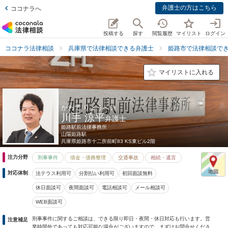
弁護士の方はこちら
ココナラへ
投稿する
探す
閲覧履歴
マイリスト
ログイン
ココナラ法律相談
兵庫県で法律相談できる弁護士
姫路市で法律相談で
マイリストに入れる
かわて りょうへい
川手 涼平
弁護士
姫路駅前法律事務所
山陽姫路駅
兵庫県
姫路市十二所前町83 KS東ビル2階
注力分野
刑事事件
借金・債務整理
交通事故
相続・遺言
対応体制
法テラス利用可
分割払い利用可
初回面談無料
休日面談可
夜間面談可
電話相談可
メール相談可
WEB面談可
刑事事件に関するご相談は、できる限り即日・夜間・休日対応も行います。営
注意補足
業時間外であっても対応可能な場合がございますので、まずはお問合せくださ