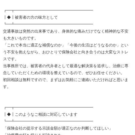
┏━┳━━━━━━━━━━━━━━━━━━━━
┃◆┃被害者の方の味方として
┗━┻━━━━━━━━━━━━━━━━━━━━
交通事故は突然の出来事であり、身体的な痛みだけでなく精神的な不安
も大きいものです。
「これで本当に適正な補償なのか」「今後の生活はどうなるのか」とい
う不安を抱えながら、おひとりで保険会社と向き合うのは大変なストレ
スです。
当事務所では、被害者の代弁者として最適な解決策を追求し、治療に専
念していただくための環境を整えているので、ぜひお任せください。
初回相談は無料ですので、まずはお気軽にご連絡いただければと思いま
す。
┏━┳━━━━━━━━━━━━━━━━━━━━
┃◆┃このようなご相談に対応しています
┗━┻━━━━━━━━━━━━━━━━━━━━
「保険会社の提示する示談金額が適正なのか判断してほしい」