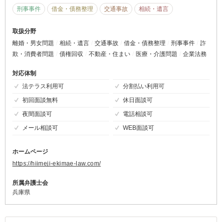
刑事事件
借金・債務整理
交通事故
相続・遺言
取扱分野
離婚・男女問題
相続・遺言
交通事故
借金・債務整理
刑事事件
詐
欺・消費者問題
債権回収
不動産・住まい
医療・介護問題
企業法務
対応体制
法テラス利用可
分割払い利用可
初回面談無料
休日面談可
夜間面談可
電話相談可
メール相談可
WEB面談可
ホームページ
https://hiimeji-ekimae-law.com/
所属弁護士会
兵庫県