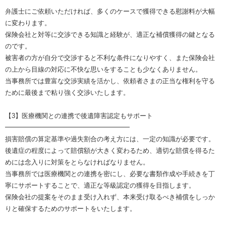
弁護士にご依頼いただければ、多くのケースで獲得できる慰謝料が大幅
に変わります。
保険会社と対等に交渉できる知識と経験が、適正な補償獲得の鍵となる
のです。
被害者の方が自分で交渉すると不利な条件になりやすく、また保険会社
の上から目線の対応に不快な思いをすることも少なくありません。
当事務所では豊富な交渉実績を活かし、依頼者さまの正当な権利を守る
ために最後まで粘り強く交渉いたします。
【3】医療機関との連携で後遺障害認定もサポート
━━━━━━━━━━━━━━━━━━━
損害賠償の算定基準や過失割合の考え方には、一定の知識が必要です。
後遺症の程度によって賠償額が大きく変わるため、適切な賠償を得るた
めには念入りに対策をとらなければなりません。
当事務所では医療機関との連携を密にし、必要な書類作成や手続きを丁
寧にサポートすることで、適正な等級認定の獲得を目指します。
保険会社の提案をそのまま受け入れず、本来受け取るべき補償をしっか
りと確保するためのサポートをいたします。