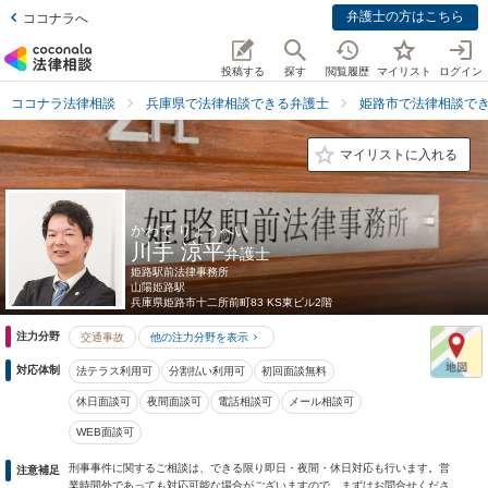
弁護士の方はこちら
ココナラへ
投稿する
探す
閲覧履歴
マイリスト
ログイン
ココナラ法律相談
兵庫県で法律相談できる弁護士
姫路市で法律相談で
マイリストに入れる
かわて りょうへい
川手 涼平
弁護士
姫路駅前法律事務所
山陽姫路駅
兵庫県
姫路市十二所前町83 KS東ビル2階
注力分野
交通事故
他の注力分野を表示
対応体制
法テラス利用可
分割払い利用可
初回面談無料
休日面談可
夜間面談可
電話相談可
メール相談可
WEB面談可
刑事事件に関するご相談は、できる限り即日・夜間・休日対応も行います。営
注意補足
業時間外であっても対応可能な場合がございますので、まずはお問合せくださ