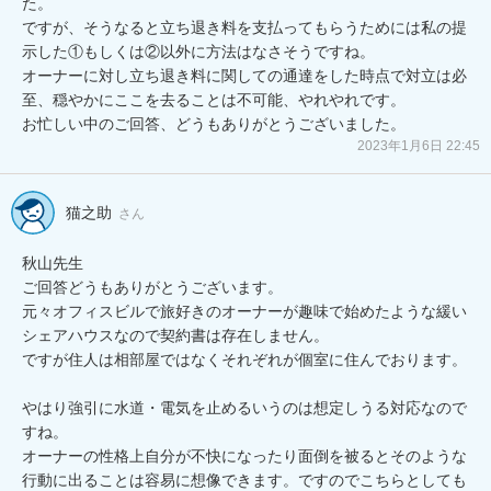
た。

ですが、そうなると立ち退き料を支払ってもらうためには私の提
示した①もしくは②以外に方法はなさそうですね。

オーナーに対し立ち退き料に関しての通達をした時点で対立は必
至、穏やかにここを去ることは不可能、やれやれです。

お忙しい中のご回答、どうもありがとうございました。
2023年1月6日 22:45
猫之助
さん
秋山先生

ご回答どうもありがとうございます。

元々オフィスビルで旅好きのオーナーが趣味で始めたような緩い
シェアハウスなので契約書は存在しません。

ですが住人は相部屋ではなくそれぞれが個室に住んでおります。

やはり強引に水道・電気を止めるいうのは想定しうる対応なので
すね。

オーナーの性格上自分が不快になったり面倒を被るとそのような
行動に出ることは容易に想像できます。ですのでこちらとしても