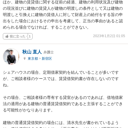
ほか、建物の賃貸借に関する従前の経過、建物の利用状況及び建物
の現況並びに建物の賃貸人が建物の明渡しの条件として又は建物の
明渡しと引換えに建物の賃借人に対して財産上の給付をする旨の申
出をした場合におけるその申出を考慮して、正当の事由があると認
められる場合でなければ、することができない。
2023年1月2日 01:05
役に立った
1
秋山 直人
弁護士
東京都
>
新宿区
シェアハウスの場合、定期借家契約を結んでいることが多いです
が、ご相談者様のケースでは、賃貸借契約書が存在しないのです
ね。

その場合、ご相談者様の専有する貸室があるのであれば、借地借家
法の適用がある建物の普通賃貸借契約であると主張することができ
る可能性がかなりあります。

建物の普通賃貸借契約の場合には、清水先生が書かれているよう