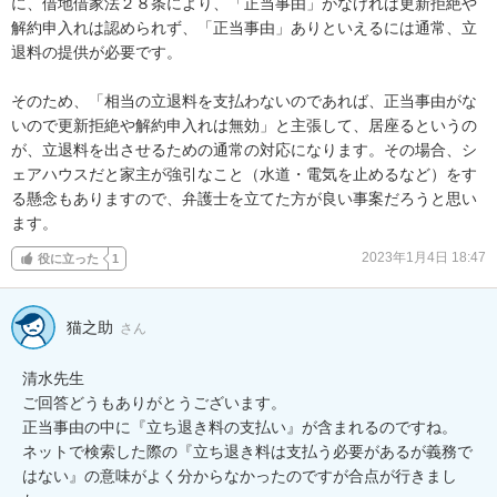
に、借地借家法２８条により、「正当事由」がなければ更新拒絶や
解約申入れは認められず、「正当事由」ありといえるには通常、立
退料の提供が必要です。

そのため、「相当の立退料を支払わないのであれば、正当事由がな
いので更新拒絶や解約申入れは無効」と主張して、居座るというの
が、立退料を出させるための通常の対応になります。その場合、シ
ェアハウスだと家主が強引なこと（水道・電気を止めるなど）をす
る懸念もありますので、弁護士を立てた方が良い事案だろうと思い
ます。
2023年1月4日 18:47
役に立った
1
猫之助
さん
清水先生

ご回答どうもありがとうございます。

正当事由の中に『立ち退き料の支払い』が含まれるのですね。

ネットで検索した際の『立ち退き料は支払う必要があるが義務で
はない』の意味がよく分からなかったのですが合点が行きまし