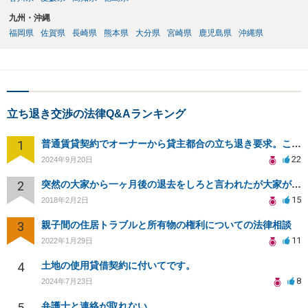
九州・沖縄
福岡県
佐賀県
長崎県
熊本県
大分県
宮崎県
鹿児島県
沖縄県
立ち退き交渉の法律Q&Aランキング
1
普通賃貸契約でオーナーから貸主都合の立ち退き要求。このまま住み続けるには？
22
2024年9月20日
2
突然の大家から一ヶ月後の退去をしろと言われたが大家が損害請求に応じない
15
2018年2月2日
3
親子間の住居トラブルと所有物の権利についての法律相談
11
2022年1月29日
4
土地の使用貸借契約に付いてです。
8
2024年7月23日
5
弁護士と連絡が取れない