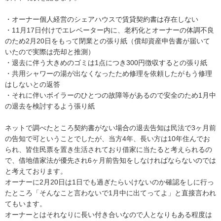
・オーナー個人経営のシェアハウスで賃貸契約書は存在しない

・11月17日付けでエレベーター内に、老朽化とオーナーの体調不良
のため2月20日をもって閉業との張り紙（償却資産申告書が届いて
いたので実際は売却と推測）

・退去に伴う大きめのゴミは1点につき300円徴収するとの張り紙

・共用シャワーの湯が出なくなったため修理を依頼したがもう修理
はしないとの返答

・それに伴いボイラーのひとつの故障等があるので安全のため1月中
の退去を検討するよう張り紙

ネットで調べたところ契約書がない場合の退去告知は民法で3ヶ月前
の告知で可ということでしたが、当方4年、長い方は10年住んでお
られ、皆住民票を置き生活されており借家に当たると考えられるの
で、借地借家法が優先され6ヶ月前告知をしなければならないのでは
と考えております。

オーナーに2月20日は1日でも過ぎたらいけないのか確認をしに行っ
たところ「そんなこと言わないで1月中に出てってよ」と直接言われ
てもいます。

オーナーとはそれなりに長い付き合いなので人となりもある程度は