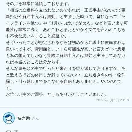
その点を非常に危惧しております。

「相当の立退料を支払わないのであれば、正当事由がないので更
新拒絶や解約申入れは無効」と主張した時点で、嫌になって『ラ
イフラインを絶つ』や『1月いっぱいで閉める』などと言い出す可
能性は非常に高く、あれこれとまたとやかく文句を言われこちら
も不快な思いをすること必至です。

そういったことが想定されるならば初めから弁護士に依頼すれば
良いのですが、費用面と、いくら可能性が高いと言えどその想定
も私の想定でしかなく実際に解約申入れは無効と主張してみなけ
れば本当のところは分からず。

そんな事を頭の中で行ったり来たりを繰り返しておりますが、あ
と数えるほどの休日しか残っていない中、立ち退き料の件・物件
探し・引っ越しまでをこなせる自信もありません、やれやれで
す。

お忙しい中のご回答、どうもありがとうございました。
2023年1月6日 23:19
猫之助
さん
先生方
