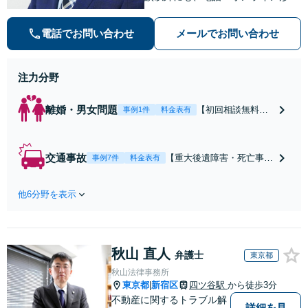
での初回無料相談も実施中。すぐに
弁護士にご相談頂くことで、今のご
電話でお問い合わせ
メールでお問い合わせ
不安が和らぐとともに、問題解決の
ために前に進むことができます。
注力分野
離婚・男女問題
【初回相談無料】
事例1件
料金表有
【電話・オンライ
ン相談対応】あな
たにとって有利な
交通事故
【重大後遺障害・死亡事案
事例7件
料金表有
条件で離婚ができ
などの実績多数】「被害者
るよう、経験豊富
救済を第一に」一日でも早
な弁護士が多角的
他6分野を表示
く日常を取り戻せるよう、
な視点でアドバイ
私が力になります【初回相
ス「親権・監護
談無料】【電話・オンライ
権・面会交流に実
ン相談対応】「スピード対
績あり」子の引渡
秋山 直人
応・納得できる解決を」
弁護士
東京都
し・認知・親子関
「刑事裁判のニーズにも対
秋山法律事務所
係不存在確認など
応」【休日・夜間相談可】
東京都
新宿区
四ツ谷駅
から徒歩3分
|
もご相談下さい
不動産に関するトラブル解
【子連れ相談可】
詳細を見