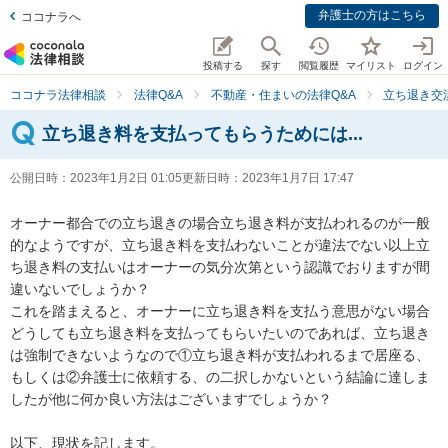
弁護士の方はこちら
ココナラへ
投稿する
探す
閲覧履歴
マイリスト
ログイン
ココナラ法律相談
法律Q&A
不動産・住まいの法律Q&A
立ち退き交
立ち退き料を支払ってもらうためには...
公開日時：
2023年1月2日 01:05
更新日時：
2023年1月7日 17:47
オーナー都合での立ち退きの場合立ち退き料が支払われるのが一般
的なようですが、立ち退き料を支払わないことが違法でない以上立
ち退き料の支払いはオーナーの気分次第という認識でおりますが間
違いないでしょうか？

これを踏まえると、オーナーに立ち退き料を支払う意思がない場合
どうしても立ち退き料を支払ってもらいたいのであれば、立ち退き
は強制できないようなので①立ち退き料が支払われるまで居座る、
もしくは②弁護士に依頼する、の二択しかないという結論に達しま
したが他に何か良い方法はございますでしょうか？

以下、現状を記します。
