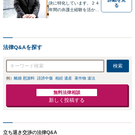
決に特化しています。２４
る
年間の弁護士経験を活かし
ます。 【初回相談60分以
内11,000円（消費税別）】
不動産トラブル解決に特化
したサイト→http://fudosan
-lawyer-akiyama.com/
法律Q&Aを探す
検索
例）
離婚 慰謝料
誹謗中傷
相続 遺産
著作物 違法
無料法律相談
新しく投稿する
立ち退き交渉の法律Q&A