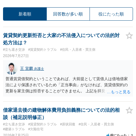
新着順
回答数が多い順
役にたった順
賃貸契約更新拒否と大家の不法侵入についての法的対
処方法は？
#立ち退き交渉
#賃貸契約トラブル
#住民・入居者・買主側
2026年7月27日
王 宣麟
弁護士
普通賃貸借契約ということであれば、大前提として賃借人は借地借家
法により保護されているため「正当事由」がなければ、賃貸借契約の
更新を家主側は拒否することができません。 上記を拝見する限り、通
常どおり賃料を支払い続けている状況であれば、単に「部屋の内部を
定期確認させてもらないこと」が直ちに正当事由に当たるとは思えま
せんので、更新拒絶を拒否される方向性でよろしいかと存じます。 そ
借家退去後の建物解体費用負担義務についての法的相
の交渉の中で、一定の金銭をもらえれば退去には応じる旨交渉をして
談（補足説明修正）
みるのはいかがでしょうか。 過去に賃借人の許可なく無断で賃貸人が
#立ち退き交渉
#賃貸契約トラブル
#原状回復
#住民・入居者・買主側
入室する行為自体は不法行為となり、また刑事的にも住居侵入罪が成
#建築トラブル
#欠陥住宅
立する可能性がありますので、これを理由に一定の金銭賠償を求める
2026年7月25日
役にたった
1