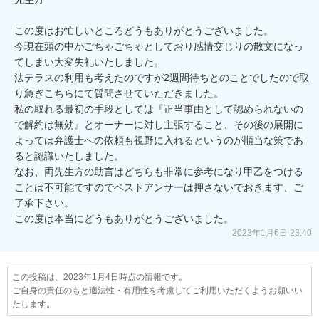
この度はお忙しいところどうもありがとうございました。

今現在頭の中がごちゃごちゃとしており感情交じりの散文になっ
てしまい大変失礼いたしました。

法テラスの利用も考えたのですが2週間待ちとのことでしたので取
り急ぎこちらにて質問させていただきました。

私の取れる最初の手段としては『正当事由として認められないの
で解約は無効』とオーナーに対し主張すること、その後の展開に
よっては弁護士への依頼も視野に入れるというのが順当な策であ
ると認識いたしました。

なお、両先生方の助言はどちらも非常に参考になり甲乙をつける
ことは不可能ですのでベストアンサーは押さないでおきます、ご
了承下さい。

この度は本当にどうもありがとうございました。
2023年1月6日 23:40
この投稿は、2023年1月4日時点の情報です。
ご自身の責任のもと適法性・有用性を考慮してご利用いただくようお願いい
たします。