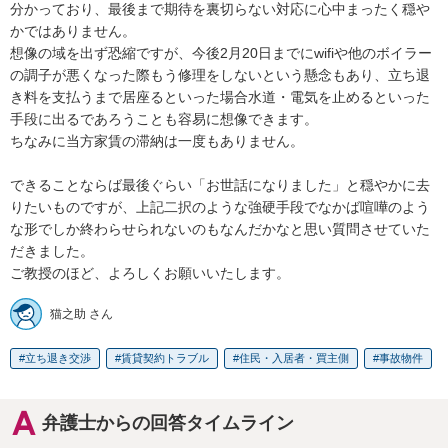
分かっており、最後まで期待を裏切らない対応に心中まったく穏や
かではありません。

想像の域を出ず恐縮ですが、今後2月20日までにwifiや他のボイラー
の調子が悪くなった際もう修理をしないという懸念もあり、立ち退
き料を支払うまで居座るといった場合水道・電気を止めるといった
手段に出るであろうことも容易に想像できます。

ちなみに当方家賃の滞納は一度もありません。

できることならば最後ぐらい「お世話になりました」と穏やかに去
りたいものですが、上記二択のような強硬手段でなかば喧嘩のよう
な形でしか終わらせられないのもなんだかなと思い質問させていた
だきました。

ご教授のほど、よろしくお願いいたします。
猫之助 さん
立ち退き交渉
賃貸契約トラブル
住民・入居者・買主側
事故物件
弁護士からの回答タイムライン