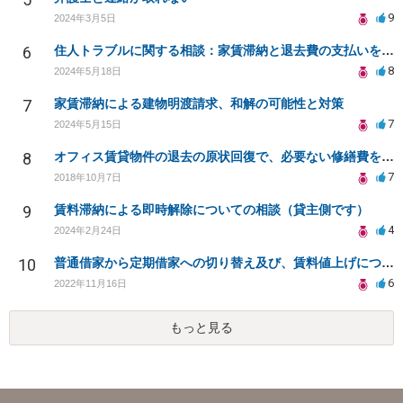
9
2024年3月5日
6
住人トラブルに関する相談：家賃滞納と退去費の支払いを拒否され、管理鍵の横領も発生
8
2024年5月18日
7
家賃滞納による建物明渡請求、和解の可能性と対策
7
2024年5月15日
8
オフィス賃貸物件の退去の原状回復で、必要ない修繕費を請求されている
7
2018年10月7日
9
賃料滞納による即時解除についての相談（貸主側です）
4
2024年2月24日
10
普通借家から定期借家への切り替え及び、賃料値上げについて
6
2022年11月16日
もっと見る