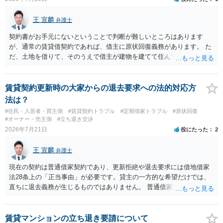
のも一つでしょう。
王 宣麟
弁護士
契約書がお手元にないということで判断が難しいところはあります
が、通常の賃貸借契約であれば、借主に原状回復義務があります。 た
だ、土地を借りて、そのうえで借主が建物を建てて住んでいたケース
とは異なり、地付き一戸建て住宅（貸主所有）自体を賃借していたの
であれば、建物を収去して土地を明渡す義務は原則生じないはずで
す。 その後、建物を平屋に立て替えた場合であっても、貸主の承諾を
賃貸契約更新時の大家からの退去要求への法的対応方
得ているのであれば、単純に費用を捻出した側に平屋の所有権が帰属
法は？
する、という話になるわけでもないように思います。 そのため、現
#住民・入居者・買主側
#賃貸契約トラブル
#定期借家トラブル
#原状回復
状、解体費用を負担することが明確な案件ではないため、まずは相手
#オーナー・売主側
#立ち退き交渉
に請求の根拠（なぜ当方が平屋の解体費用を負担しなければならない
2026年7月21日
役にたった
2
のか）を確認されてみてはいかがでしょうか。
王 宣麟
弁護士
現在の契約は普通借家契約であり、更新拒絶や退去要求には借地借家
法28条上の「正当事由」が必要です。貸主の一方的な希望だけでは、
直ちに退去義務が生じるものではありません。 普通借家契約から定期
借家契約への切り替えは、既存の普通借家契約を合意解約したうえで
新たな定期借家契約を締結する形になりますが、これは任意の合意が
前提であり、借主が同意しなければ成立しません。 12年間の居住実
賃貸マンションの立ち退き要請について