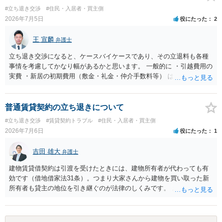
績、子どもの学校や地域とのつながり、転居費用の準備が困難な事情
#立ち退き交渉
#住民・入居者・買主側
などは、借主側の強い居住継続の必要性として正当事由判断において
2026年7月5日
役にたった
2
重視される要素ですので、貸主側にかなり具体的な事情と立退料など
がない限り、更新拒絶が認められるハードルは一般的に高いと考えら
王 宣麟
弁護士
れます。 建物が未登記であること自体は、賃貸借契約の有効性を直ち
に否定するものではなく、引渡しがされていれば賃貸借の効力は原則
立ち退き交渉になると、ケースバイケースであり、その立退料も各種
有効とされています。 今後の交渉では、①現在は普通借家契約が継続
事情を考慮してかなり幅があるかと思います。 一般的に ・引越費用の
しており定期借家への変更に合意していないこと、②貸主側の事情
実費 ・新居の初期費用（敷金・礼金・仲介手数料等） は固い部分かと
（誰が所有者で誰が実際に住む予定か等）を具体的に書面で説明して
思われ、後は、現在の家賃６か月分前後の金額をもらって退去するパ
ほしいこと、③自分たちの居住継続の必要性を丁寧に伝えること、を
ターンが多いかと存じます。
基本方針としたうえで、仮に一定時期の退去を検討する場合には、立
普通賃貸契約の立ち退きについて
退料・引越費用・原状回復費用負担などの条件を明確にした書面を作
#立ち退き交渉
#賃貸契約トラブル
#住民・入居者・買主側
成することが重要です。 契約書では、更新条項・解除条項・期間の定
2026年7月6日
役にたった
1
め・定期借家に関する記載の有無、これまでの更新時の合意内容
（「今回で最後」などの文言）が、借主不利な特約として無効になり
吉田 雄大
得るかどうかも含めて検討ポイントになりますので、署名押印前に内
弁護士
容を十分に確認し、不明点は弁護士に相談することをおすすめしま
建物賃貸借契約は引渡を受けたときには、建物所有者が代わっても有
す。
効です（借地借家法31条）。つまり大家さんから建物を買い取った新
所有者も貸主の地位を引き継ぐのが法律のしくみです。 おそらくは、
新所有者から立退料の提示があることかと思います。金額などの条件
が納得いくものであれば応じても良いですが、納得できなければ断る
（家賃を支払い居住を続ける）のが良いでしょう。