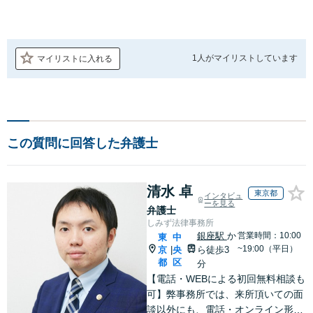
1人が
マイリストしています
マイリストに入れる
この質問に回答した弁護士
清水 卓
東京都
インタビュ
ーを見る
弁護士
しみず法律事務所
銀座駅
か
営業時間：10:00
東
中
~19:00（平日）
京
央
ら徒歩3
|
都
区
分
【電話・WEBによる初回無料相談も
可】弊事務所では、来所頂いての面
談以外にも、電話・オンライン形式