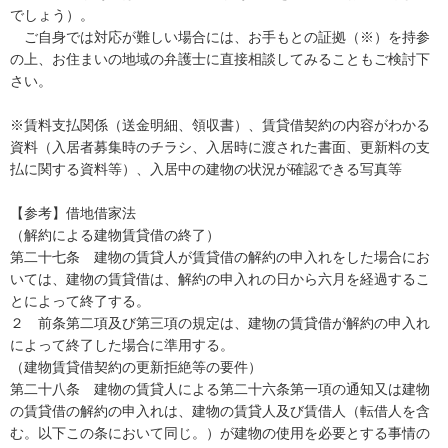
でしょう）。

　ご自身では対応が難しい場合には、お手もとの証拠（※）を持参
の上、お住まいの地域の弁護士に直接相談してみることもご検討下
さい。

※賃料支払関係（送金明細、領収書）、賃貸借契約の内容がわかる
資料（入居者募集時のチラシ、入居時に渡された書面、更新料の支
払に関する資料等）、入居中の建物の状況が確認できる写真等

【参考】借地借家法

（解約による建物賃貸借の終了）

第二十七条　建物の賃貸人が賃貸借の解約の申入れをした場合にお
いては、建物の賃貸借は、解約の申入れの日から六月を経過するこ
とによって終了する。

２　前条第二項及び第三項の規定は、建物の賃貸借が解約の申入れ
によって終了した場合に準用する。

（建物賃貸借契約の更新拒絶等の要件）

第二十八条　建物の賃貸人による第二十六条第一項の通知又は建物
の賃貸借の解約の申入れは、建物の賃貸人及び賃借人（転借人を含
む。以下この条において同じ。）が建物の使用を必要とする事情の