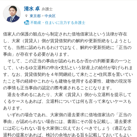
清水 卓
弁護士
東京都
>
中央区
不動産・住まいに注力する弁護士
借家人の保護の観点から制定された借地借家法という法律が存在
し、大家（賃貸人）側が賃貸借契約の解約や更新拒絶をしようとし
ても、当然に認められるわけではなく、解約や更新拒絶に「正当の
事由」が存在する必要があります。

　そして、この正当の事由が認められるか否かの判断要素の一つと
して、いわるゆ立退料の申出•支払という財産上の給付が挙げられま
す。なお、賃貸借契約を４年間継続して来たこと•住民票を置いてい
たこと等の経緯やこれからも建物を使用する必要性、建物の現況等
の事情も正当事由の認定の際考慮されることになります。

　退去を求めるにあたり、大家（賃貸人）側から立退料を提示して
くるケースもあれば、立退料については何も言って来ないケースも
あります。

　いずれの場合であれ、大家側の退去要求に借地借家法の「正当の
事由」が認められない場合には、書面にその旨を記載し、退去要求
には応じられない旨を大家側に伝えておくべきでしょう（適正な立
退料の提案があれば、検討の余地がある旨を記載しておいてもよい