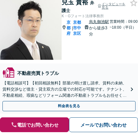
兒玉 貴裕
弁
インタビューを
見る
護士
K・Gフォート法律事務所
烏丸御池駅
営業時間：09:00
京
京都
~18:00（平日）
都
市中
から徒歩3
|
府
京区
分
不動産売買トラブル
【電話相談可】【初回相談無料】部屋の明け渡し請求、賃料の未納、
賃料交渉など借主・貸主双方の立場での対応が可能です。テナント、
不動産相続、瑕疵などリフォーム関連の不動産トラブルもお任せくだ
さい【分割払い可】
料金表を見る
電話でお問い合わせ
メールでお問い合わせ