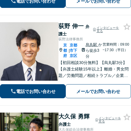
電話でお問い合わせ
メールでお問い合わせ
間・休日面談可】【完全個室】【丸太
町駅6分】
荻野 伸一
弁
インタビューを
見る
護士
荻野法律事務所
烏丸駅
か
営業時間：09:00
京
京都
~17:30（平日）
都
市下
ら徒歩3
|
府
京区
分
【初回相談30分無料】【烏丸駅3分】
【弁護士経験15年以上】離婚・男女問
題／労働問題／相続トラブル／企業法
務など実績多数あり。丁寧なコミュニ
ケーションで、納得感のある解決を目
電話でお問い合わせ
メールでお問い合わせ
指します【宗教法人法務／医療法務も
ご相談ください】【Web面談可】
大久保 勇輝
インタビューを
見る
弁護士
大久保総合法律事務所