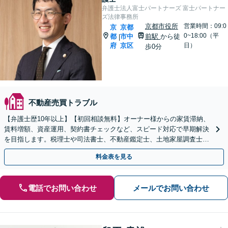
弁護士法人富士パートナーズ 富士パートナー
ズ法律事務所
京都市役所
営業時間：09:0
京
京都
0~18:00（平
都
市中
前駅
から徒
|
府
京区
日）
歩0分
不動産売買トラブル
【弁護士歴10年以上】【初回相談無料】オーナー様からの家賃滞納、
賃料増額、資産運用、契約書チェックなど、スピード対応で早期解決
を目指します。税理士や司法書士、不動産鑑定士、土地家屋調査士と
も連携【休日・夜間相談可】【京都市役所前駅5分】
料金表を見る
電話でお問い合わせ
メールでお問い合わせ