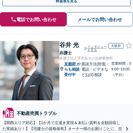
料金表を見る
電話でお問い合わせ
メールでお問い合わせ
谷井 光
大阪府
インタビュー
を見る
弁護士
弁護士法人茨木あさひ法律事務所
営業時間：0
京都府
か
面談方法(対面・
らも相談
電話・ビデオな
9:00~18:00
受付中
ど)は応相談
（平日）
不動産売買トラブル
【関西エリア対応】【1か月で立退き実現＆未払い賃料を全額回収し
た実績あり！】【宅建士の資格保有】オーナー様のお困りごとに、交