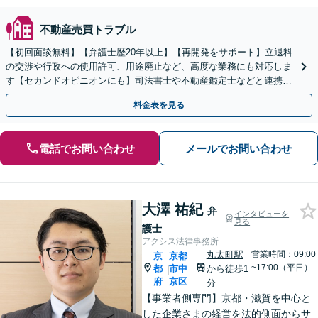
不動産売買トラブル
【初回面談無料】【弁護士歴20年以上】【再開発をサポート】立退料
の交渉や行政への使用許可、用途廃止など、高度な業務にも対応しま
す【セカンドオピニオンにも】司法書士や不動産鑑定士などと連携。
農地や山林などもお任せください【枚方市駅6分】
料金表を見る
電話でお問い合わせ
メールでお問い合わせ
大澤 祐紀
弁
インタビューを
見る
護士
アクシス法律事務所
丸太町駅
営業時間：09:00
京
京都
~17:00（平日）
都
市中
から徒歩1
|
府
京区
分
【事業者側専門】京都・滋賀を中心と
した企業さまの経営を法的側面からサ