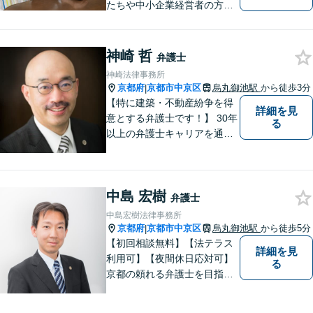
たちや中小企業経営者の方々
に寄り添い、迅速、的確、丁
寧をモットーとして全力でそ
の解決にあたります。どんな
神崎 哲
弁護士
に困難でも、常に明るく、前
神崎法律事務所
向きな気持ちをもって、ご依
京都府
京都市中京区
烏丸御池駅
から徒歩3分
|
頼者様とともにより良い解決
【特に建築・不動産紛争を得
詳細を見
を目指します。
意とする弁護士です！】 30年
る
以上の弁護士キャリアを通じ
て、2000件以上のご依頼案件
を担当。 特に、建築・不動産
トラブルに関しては、900件
中島 宏樹
以上のご相談に対応し、300
弁護士
件以上の解決実績がありま
中島宏樹法律事務所
す。 二級建築士資格を保有。
京都府
京都市中京区
烏丸御池駅
から徒歩5分
|
【初回相談無料】【法テラス
詳細を見
利用可】【夜間休日応対可】
る
京都の頼れる弁護士を目指し
ています。目線は低く、志は
高くをモットーに豊富な知識