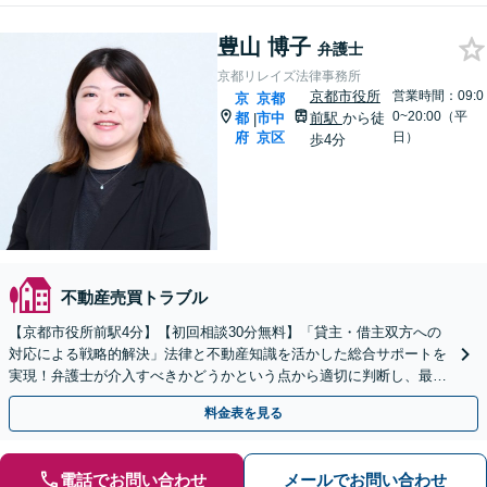
豊山 博子
弁護士
京都リレイズ法律事務所
京都市役所
営業時間：09:0
京
京都
0~20:00（平
都
市中
前駅
から徒
|
府
京区
日）
歩4分
不動産売買トラブル
【京都市役所前駅4分】【初回相談30分無料】「貸主・借主双方への
対応による戦略的解決」法律と不動産知識を活かした総合サポートを
実現！弁護士が介入すべきかどうかという点から適切に判断し、最適
な解決へ導くお手伝いをいたします【休日・夜間相談可】
料金表を見る
電話でお問い合わせ
メールでお問い合わせ