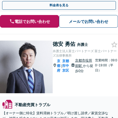
ナー様の力になれるようサポートします！
料金表を見る
電話でお問い合わせ
メールでお問い合わせ
徳安 勇佑
弁護士
弁護士法人富士パートナーズ 富士パートナー
ズ法律事務所
京都市役所
営業時間：09:0
京
京都
0~19:00（平
都
市中
前駅
から徒
|
府
京区
日）
歩0分
不動産売買トラブル
【オーナー側に特化】賃料滞納トラブル／明け渡し請求／家賃交渉な