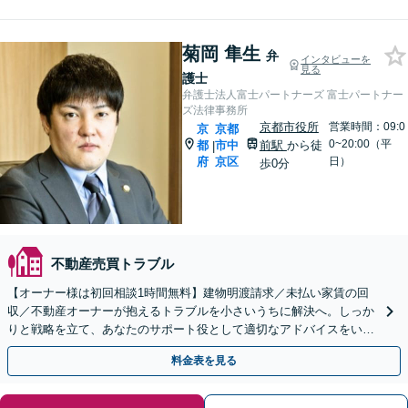
菊岡 隼生
弁
インタビューを
見る
護士
弁護士法人富士パートナーズ 富士パートナー
ズ法律事務所
京都市役所
営業時間：09:0
京
京都
0~20:00（平
都
市中
前駅
から徒
|
府
京区
日）
歩0分
不動産売買トラブル
【オーナー様は初回相談1時間無料】建物明渡請求／未払い家賃の回
収／不動産オーナーが抱えるトラブルを小さいうちに解決へ。しっか
りと戦略を立て、あなたのサポート役として適切なアドバイスをいた
します。まずはお早めのご相談を【京都市役所前駅1分】
料金表を見る