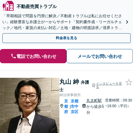
不動産売買トラブル
「早期相談で問題を円滑に解決／不動産トラブルは私にお任せくださ
い」経験豊富な弁護士が一からサポート「契約書作成・リーガルチェ
ック／地代・家賃の未払い対応／土地・建物の明渡請求／境界トラブ
ル【休日・夜間相談あり】
料金表を見る
電話でお問い合わせ
メールでお問い合わせ
丸山 紳
弁護
インタビューを見
る
士
紳法律事務所
丸太町駅
営業時間：09:30
京
京都
~18:00（平日）
都
市中
から徒歩5
|
府
京区
分