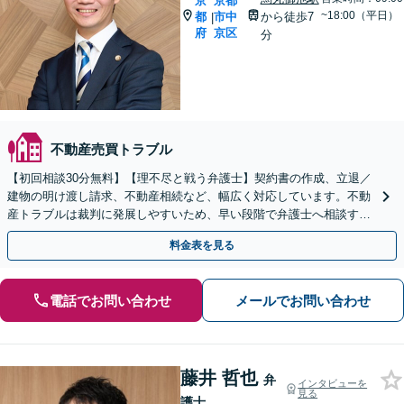
京
京都
~18:00（平日）
都
市中
から徒歩7
|
府
京区
分
不動産売買トラブル
【初回相談30分無料】【理不尽と戦う弁護士】契約書の作成、立退／
建物の明け渡し請求、不動産相続など、幅広く対応しています。不動
産トラブルは裁判に発展しやすいため、早い段階で弁護士へ相談する
ことが大切です。【電話・メール・WEB相談可】
料金表を見る
電話でお問い合わせ
メールでお問い合わせ
藤井 哲也
弁
インタビューを
見る
護士