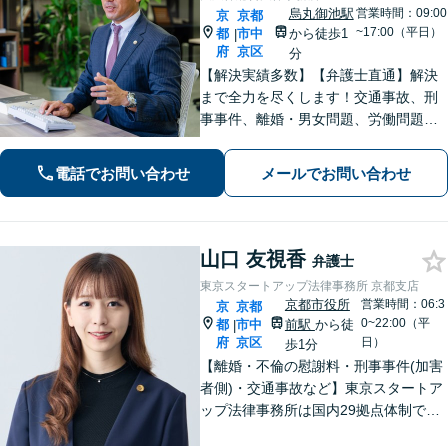
烏丸御池駅
営業時間：09:00
京
京都
~17:00（平日）
都
市中
から徒歩1
|
府
京区
分
【解決実績多数】【弁護士直通】解決
まで全力を尽くします！交通事故、刑
事事件、離婚・男女問題、労働問題、
遺産相続、債務整理等のお悩みについ
てはお任せください。【子連れ対応
電話でお問い合わせ
メールでお問い合わせ
可】【土日夜間対応】
山口 友視香
弁護士
東京スタートアップ法律事務所 京都支店
京都市役所
営業時間：06:3
京
京都
0~22:00（平
都
市中
前駅
から徒
|
府
京区
日）
歩1分
【離婚・不倫の慰謝料・刑事事件(加害
者側)・交通事故など】東京スタートア
ップ法律事務所は国内29拠点体制で全
国対応！【ご自宅からの電話相談にも