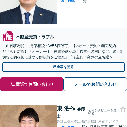
府
科区
分
不動産売買トラブル
【山科駅2分】【電話相談・WEB面談可】【スポット契約・顧問契約
どちらも対応】「オーナー側：家賃滞納が続く借主への対応など、適
切な法的根拠に基づく解決策をご提案」「借主側：突然の立ち退き要
求や家賃増額など、賃貸に関するお困りごとはご相談を」
料金表を見る
電話でお問い合わせ
メールでお問い合わせ
東 浩作
弁護
インタビューを見
る
士
弁護士法人本江法律事務所 京都オフィス
烏丸御池駅
営業時間：09:00