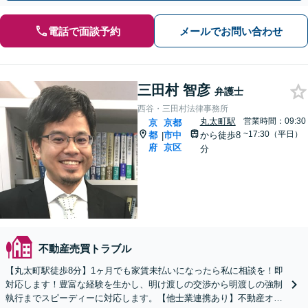
電話で面談予約
メールでお問い合わせ
三田村 智彦
弁護士
西谷・三田村法律事務所
丸太町駅
営業時間：09:30
京
京都
~17:30（平日）
都
市中
から徒歩8
|
府
京区
分
不動産売買トラブル
【丸太町駅徒歩8分】1ヶ月でも家賃未払いになったら私に相談を！即
対応します！豊富な経験を生かし、明け渡しの交渉から明渡しの強制
執行までスピーディーに対応します。【他士業連携あり】不動産オー