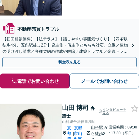
不動産売買トラブル
【初回相談無料】【法テラス】【話しやすい雰囲気づくり】【四条駅
徒歩4分、五条駅徒歩2分】貸主側・借主側どちらも対応。立退／建物
の明け渡し請求／各種契約の作成や解除／建築トラブル／金銭トラブ
ルなど幅広く対応【夜間・休日面談】
料金表を見る
電話でお問い合わせ
メールでお問い合わせ
山田 博司
弁
インタビューを
見る
護士
山科総合法律事務所
山科駅
か
営業時間：09:30
京
京都
~17:30（平日）
都
市山
ら徒歩2
|