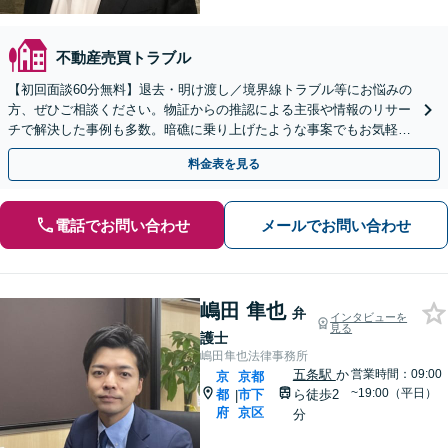
不動産売買トラブル
【初回面談60分無料】退去・明け渡し／境界線トラブル等にお悩みの
方、ぜひご相談ください。物証からの推認による主張や情報のリサー
チで解決した事例も多数。暗礁に乗り上げたような事案でもお気軽に
ご相談を【丸太町駅5分】【完全個室】【子連れＯＫ】
料金表を見る
電話でお問い合わせ
メールでお問い合わせ
嶋田 隼也
弁
インタビューを
見る
護士
嶋田隼也法律事務所
五条駅
か
営業時間：09:00
京
京都
~19:00（平日）
都
市下
ら徒歩2
|
府
京区
分