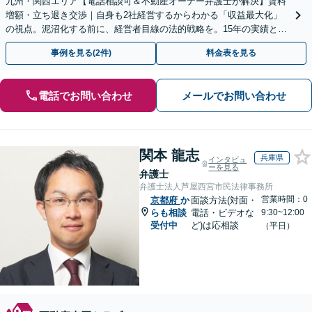
九州・関西エリア【電話相談可＆不動産オーナー弁護士が解決】賃料
増額・立ち退き交渉｜自身も2社経営するからわかる「収益最大化」
の視点。泥沼化する前に、経営者目線の法的戦略を。15年の実績と専
門チームで正当な権利を守ります【顧問先企業60社超】
事例を見る(2件)
料金表を見る
電話でお問い合わせ
メールでお問い合わせ
関本 龍志
兵庫県
インタビュ
ーを見る
弁護士
弁護士法人芦屋西宮市民法律事務所
営業時間：0
京都府
か
面談方法(対面・
らも相談
電話・ビデオな
9:30~12:00
受付中
ど)は応相談
（平日）