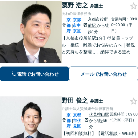
粟野 浩之
弁護士
あわの法律事務所
京都市役所
営業時間：09:0
京
京都
0~20:00（平
都
市中
前駅
から徒
|
府
京区
日）
歩1分
【京都市役所前駅1分】従業員トラブ
ル・相続・離婚でお悩みの方へ｜状況
と気持ちを整理し、納得できる進め方
をサポート
電話でお問い合わせ
メールでお問い合わせ
野田 俊之
弁護士
弁護士法人賢誠総合法律事務所
伏見桃山駅
営業時間：09:00
京
京都
~17:30（平日）
都
市伏
から徒歩6
|
府
見区
分
【初回相談無料】【電話相談・WEB相