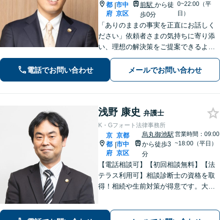
0~22:00（平
都
市中
前駅
から徒
|
府
京区
日）
歩0分
「ありのままの事実を正直にお話しく
ださい」依頼者さまの気持ちに寄り添
い、理想の解決策をご提案できるよう
尽力します【交通事故事件の実績豊
富】【賠償金が2倍に増額した事例あ
電話でお問い合わせ
メールでお問い合わせ
り】依頼者さまに代わってさまざまな
角度から示談の提案／利益最大化を目
指す
浅野 康史
弁護士
K・Gフォート法律事務所
烏丸御池駅
営業時間：09:00
京
京都
~18:00（平日）
都
市中
から徒歩3
|
府
京区
分
【電話相談可】【初回相談無料】【法
テラス利用可】相談診断士の資格を取
得！相続や生前対策が得意です。大阪
府出身で関西エリアで温かみのあるサ
ポートを心がける｜弁護士同士の意見
交換で最良なリーガルサービスを【夜