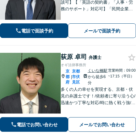
談可】【「英語の契約書」「人事・労
務のサポート」対応可】「民間企業へ
の出向経験あり」「じっくり丁寧にお
話をうかがいます」実態に即したアド
バイスで経営をサポートします！【休
電話で面談予約
メールで面談予約
日・夜間相談あり】
荻原 卓司
弁護士
オギ法律事務所
くいな橋駅
営業時間：09:00
京
京都
~17:15（平日）
都
市伏
から徒歩6
|
府
見区
分
多くの人の幸せを実現する、京都・伏
見の弁護士です！/依頼者に寄り沿う心/
迅速かつ丁寧な対応/時に熱く戦う強/解
決実績2000件以上
電話でお問い合わせ
メールでお問い合わせ