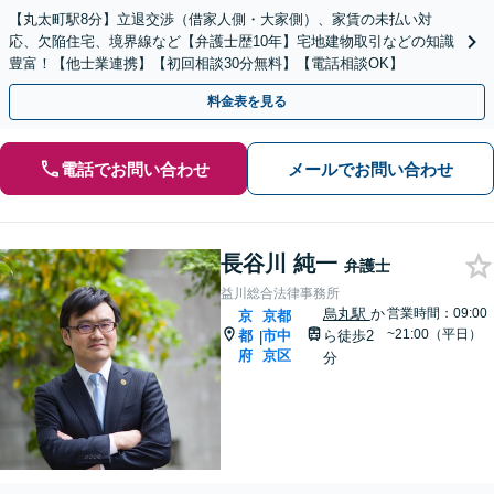
【丸太町駅8分】立退交渉（借家人側・大家側）、家賃の未払い対
応、欠陥住宅、境界線など【弁護士歴10年】宅地建物取引などの知識
豊富！【他士業連携】【初回相談30分無料】【電話相談OK】
料金表を見る
電話でお問い合わせ
メールでお問い合わせ
長谷川 純一
弁護士
益川総合法律事務所
烏丸駅
か
営業時間：09:00
京
京都
~21:00（平日）
都
市中
ら徒歩2
|
府
京区
分