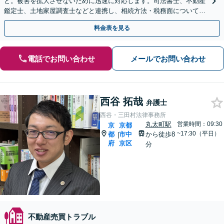
ど。被害を拡大させないために迅速に対応します。司法書士、不動産
鑑定士、土地家屋調査士などと連携し、相続方法・税務面についても
アドバイスできます。
料金表を見る
電話でお問い合わせ
メールでお問い合わせ
西谷 拓哉
弁護士
西谷・三田村法律事務所
丸太町駅
営業時間：09:30
京
京都
~17:30（平日）
都
市中
から徒歩8
|
府
京区
分
不動産売買トラブル