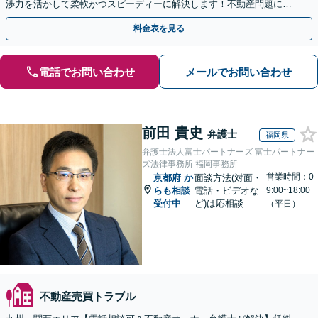
渉力を活かして柔軟かつスピーディーに解決します！不動産問題に幅
広く対応しています。
料金表を見る
電話でお問い合わせ
メールでお問い合わせ
前田 貴史
弁護士
福岡県
弁護士法人富士パートナーズ 富士パートナー
ズ法律事務所 福岡事務所
営業時間：0
京都府
か
面談方法(対面・
らも相談
電話・ビデオな
9:00~18:00
受付中
ど)は応相談
（平日）
不動産売買トラブル