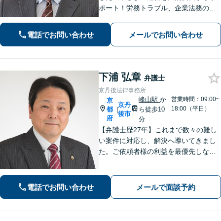
ポート！労務トラブル、企業法務のご
相談はお任せください。あらゆる労務
問題への対応を中心に、その他中小企
電話でお問い合わせ
メールでお問い合わせ
業法務について豊富な経験がありま
す。【Web相談可】
下浦 弘章
弁護士
京丹後法律事務所
峰山駅
か
営業時間：09:00~
京
京丹
18:00（平日）
都
ら徒歩10
|
後市
府
分
【弁護士歴27年】これまで数々の難し
い案件に対応し、解決へ導いてきまし
た。ご依頼者様の利益を最優先しなが
ら、できるだけ早期に解決できるよ
う、柔軟かつ粘り強い姿勢で問題解決
に取り組みます。【峰山駅から徒歩圏
電話でお問い合わせ
メールで面談予約
内】【兵庫県北部エリアも対応】