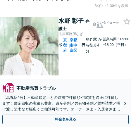
84件中 1-30件を表示
水野 彰子
弁
インタビューを
見る
護士
法律事務所なぎ
烏丸駅
か
営業時間：09:00
京
京都
~18:00（平日）
都
市中
ら徒歩4
|
府
京区
分
不動産売買トラブル
【烏丸駅4分】不動産鑑定士との連携で評価額や家賃を適正に評価し
ます！敷金回収の実績も豊富。遺産分割／共有物分割／賃料請求／明
け渡し請求など幅広くご相談可能です。オーナーさま・入居者さまか
らのご依頼多数【Web面談可】【初回相談無料】
料金表を見る