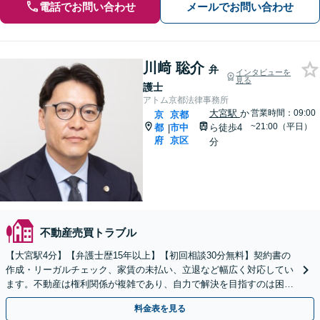
電話でお問い合わせ
メールでお問い合わせ
川﨑 聡介
弁
インタビューを
見る
護士
アトム京都法律事務所
大宮駅
か
営業時間：09:00
京
京都
~21:00（平日）
都
市中
ら徒歩4
|
府
京区
分
不動産売買トラブル
【大宮駅4分】【弁護士歴15年以上】【初回相談30分無料】契約書の
作成・リーガルチェック、家賃の未払い、立退など幅広く対応してい
ます。不動産は権利関係が複雑であり、自力で解決を目指すのは困難
です。お早めに弁護士にご相談ください。
料金表を見る