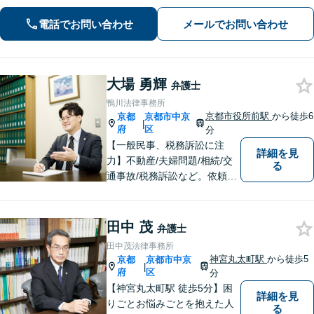
対応(法律相談は完全予約制)】各分野で
専門性の高い弁護士が寄り添い解決を
電話でお問い合わせ
メールでお問い合わせ
サポートします。
大場 勇輝
弁護士
鴨川法律事務所
京都市役所前駅
から徒歩6
京都
京都市中京
|
府
区
分
【一般民事、税務訴訟に注
詳細を見
力】不動産/夫婦問題/相続/交
る
通事故/税務訴訟など。依頼者
の話に耳を傾け、それぞれの
悩みに応じた最良の選択肢を
提案できるよう尽力していま
田中 茂
弁護士
す。【「京都市役所前駅」3番
田中茂法律事務所
出口6分】【駐車場あり】
神宮丸太町駅
から徒歩5
京都
京都市中京
|
府
区
分
【神宮丸太町駅 徒歩5分】困
詳細を見
りごとお悩みごとを抱えた人
る