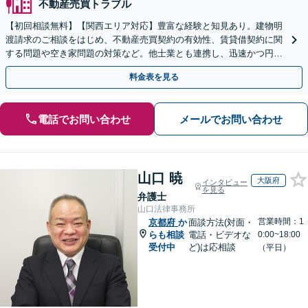
不動産売買トラブル
【初回相談無料】【関西エリア対応】豊富な経験と知見あり。建物明
渡請求のご相談をはじめ、不動産売買契約の有効性、賃貸借契約に関
する問題や空き家問題の対策など。他士業とも連携し、迅速かつ円滑
な解決を目指します【顧問契約】【西宮北口駅3分】
料金表を見る
電話でお問い合わせ
メールでお問い合わせ
山口 暁
大阪府
インタビュー
を見る
弁護士
山口法律事務所
営業時間：1
京都府
か
面談方法(対面・
らも相談
電話・ビデオな
0:00~18:00
受付中
ど)は応相談
（平日）