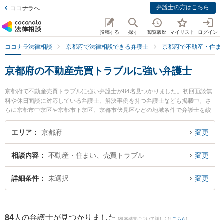
弁護士の方はこちら
ココナラへ
投稿する
探す
閲覧履歴
マイリスト
ログイン
ココナラ法律相談
京都府で法律相談できる弁護士
京都府で不動産・住
京都府の不動産売買トラブルに強い弁護士
京都府で不動産売買トラブルに強い弁護士が84名見つかりました。初回面談無
料や休日面談に対応している弁護士、解決事例を持つ弁護士なども掲載中。さ
らに京都市中京区や京都市下京区、京都市伏見区などの地域条件で弁護士を絞
り込めます。不動産・住まいに関係する立ち退き交渉や家賃交渉、不動産契約
解除等の細かな分野での絞り込み検索もでき便利です。特に法律事務所なぎの
エリア
京都府
変更
水野 彰子弁護士や弁護士法人富士パートナーズ 富士パートナーズ法律事務所の
菊岡 隼生弁護士、アトム京都法律事務所の川﨑 聡介弁護士のプロフィール情報
相談内容
不動産・住まい、売買トラブル
変更
や弁護士費用、強みなどが注目されています。『京都府で土日や夜間に発生し
た不動産売買トラブルのトラブルを今すぐに弁護士に相談したい』『不動産売
買トラブルのトラブル解決の実績豊富な近くの弁護士を検索したい』『初回相
詳細条件
未選択
変更
談無料で不動産売買トラブルを法律相談できる京都府内の弁護士に相談予約し
たい』などでお困りの相談者さんにおすすめです。
84
人の弁護士が見つかりました
(検索結果について詳しくは
こちら
)