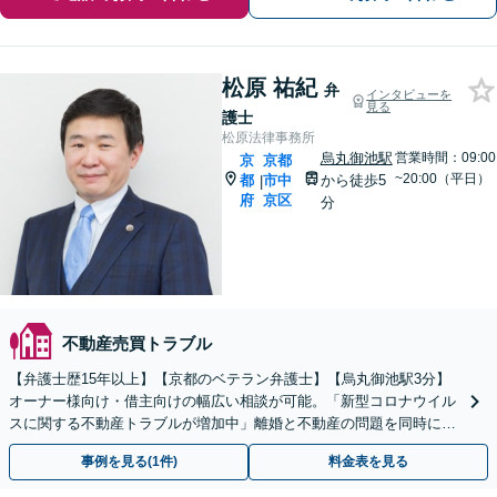
松原 祐紀
弁
インタビューを
見る
護士
松原法律事務所
烏丸御池駅
営業時間：09:00
京
京都
~20:00（平日）
都
市中
から徒歩5
|
府
京区
分
不動産売買トラブル
【弁護士歴15年以上】【京都のベテラン弁護士】【烏丸御池駅3分】
オーナー様向け・借主向けの幅広い相談が可能。「新型コロナウイル
スに関する不動産トラブルが増加中」離婚と不動産の問題を同時に解
決【夜間・休日相談可】【ワンストップ解決】
事例を見る(1件)
料金表を見る