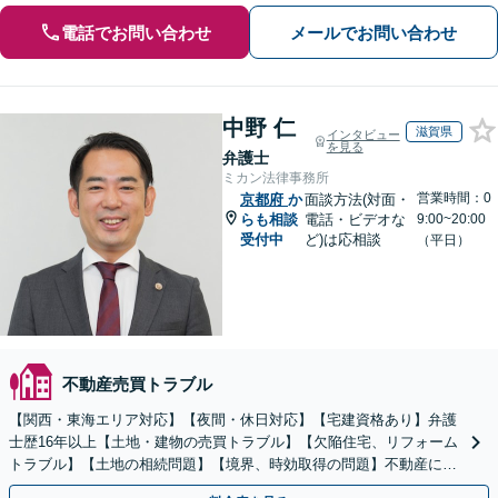
電話でお問い合わせ
メールでお問い合わせ
中野 仁
滋賀県
インタビュー
を見る
弁護士
ミカン法律事務所
営業時間：0
京都府
か
面談方法(対面・
らも相談
電話・ビデオな
9:00~20:00
受付中
ど)は応相談
（平日）
不動産売買トラブル
【関西・東海エリア対応】【夜間・休日対応】【宅建資格あり】弁護
士歴16年以上【土地・建物の売買トラブル】【欠陥住宅、リフォーム
トラブル】【土地の相続問題】【境界、時効取得の問題】不動産に関
するトラブル全般の解決に豊富な経験あり。