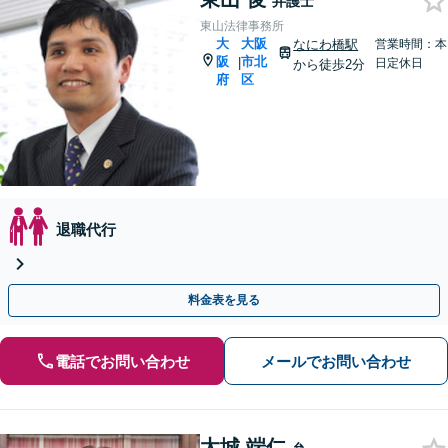
弁護士
東山法律事務所
大
大阪
なにわ橋駅
営業時間：本
阪
市北
|
日定休日
から徒歩2分
府
区
退職代行
料金表を見る
電話でお問い合わせ
メールでお問い合わせ
太城 端仁