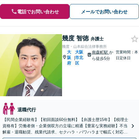
電話でお問い合わせ
メールでお問い合わせ
幾度 智徳
弁護士
幾度・山本綜合法律事務所
大
大阪
南森町駅
か
営業時間：本
阪
市北
|
日定休日
ら徒歩5分
府
区
退職代行
【民間企業経験有】【初回面談60分無料】【弁護士歴15年】【税理士
資格有】労働者側・企業側双方の立場に精通【豊富な実務経験】不当
解雇・退職勧奨、残業代請求、セクハラ・パワハラまで幅広く対応し
ます。