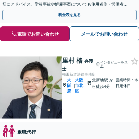
切にアドバイス。労災事故や解雇事案についても使用者側・労働者側
を問わず豊富な経験があります。お気軽にご相談ください。
料金表を見る
電話でお問い合わせ
メールでお問い合わせ
里村 格
弁護
インタビューを見
る
士
梅田新道法律事務所
大
大阪
北新地駅
か
営業時間：本
阪
市北
|
日定休日
ら徒歩4分
府
区
退職代行