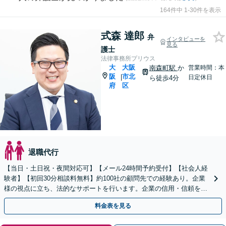
164件中 1-30件を表示
式森 達郎
弁
インタビューを
見る
護士
法律事務所プリウス
大
大阪
南森町駅
か
営業時間：本
阪
市北
|
日定休日
ら徒歩4分
府
区
退職代行
【当日・土日祝・夜間対応可】【メール24時間予約受付】【社会人経
験者】【初回30分相談料無料】約100社の顧問先での経験あり。企業
様の視点に立ち、法的なサポートを行います。企業の信用・信頼を守
ためにも弁護士へご相談ください。【南森町駅３分】
料金表を見る