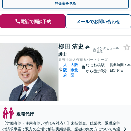
料金表を見る
電話で面談予約
メールでお問い合わせ
柳田 清史
弁
インタビューを
見る
護士
弁護士法人権藤＆パートナーズ
大
大阪
なにわ橋駅
営業時間：本
阪
市北
|
日定休日
から徒歩3分
府
区
退職代行
【労働者側・使用者側いずれも対応可】未払賃金、残業代、退職金等
の請求事案で双方の立場で解決実績多数。証拠の集め方についても適