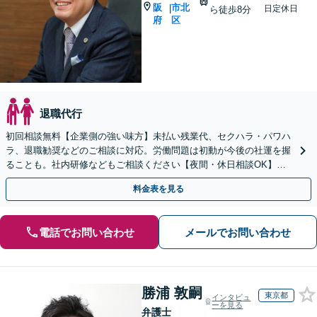
阪
市北
|
日定休日
ら徒歩8分
府
区
退職代行
初回相談無料【企業側の強い味方】未払い残業代、セクハラ・パワハ
ラ、退職勧奨などのご相談に対応。労働問題は初動が今後の社運を握
ることも。社内研修などもご相談ください【夜間・休日相談OK】柔
軟な連絡体制／WEB面談も対応
料金表を見る
電話でお問い合わせ
メールでお問い合わせ
勝浦 敦嗣
東京都
インタビュ
ーを見る
弁護士