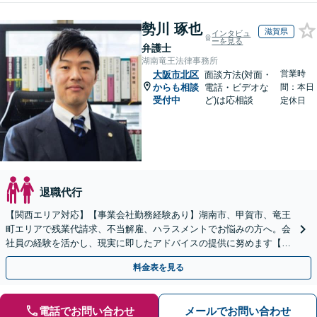
勢川 琢也
滋賀県
インタビュ
ーを見る
弁護士
湖南竜王法律事務所
営業時
大阪市北区
面談方法(対面・
からも相談
電話・ビデオな
間：本日
受付中
ど)は応相談
定休日
退職代行
【関西エリア対応】【事業会社勤務経験あり】湖南市、甲賀市、竜王
町エリアで残業代請求、不当解雇、ハラスメントでお悩みの方へ。会
社員の経験を活かし、現実に即したアドバイスの提供に努めます【労
使双方に対応】【Web面談OK】
料金表を見る
電話でお問い合わせ
メールでお問い合わせ