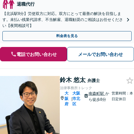
退職代行
【北浜駅8分】労使双方に対応。双方にとって最善の解決を目指しま
す。未払い残業代請求、不当解雇、退職勧奨のご相談はお任せくださ
い【夜間相談可】
料金表を見る
電話でお問い合わせ
メールでお問い合わせ
鈴木 悠太
弁護士
法律事務所トレック
大
大阪
南森町駅
か
営業時間：本
阪
市北
|
日定休日
ら徒歩8分
府
区