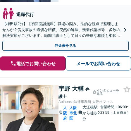
退職代行
【梅田駅2分】【初回面談無料】職場の悩み、法的な視点で整理しま
せんか？労災事故の適切な賠償、突然の解雇、残業代請求等、多数の
解決実績がございます。顧問弁護士として日々の些細な相談も柔軟に
対応。【休日・夜間相談可】
料金表を見る
電話でお問い合わせ
メールでお問い合わせ
宇野 大輔
弁
インタビューを
見る
護士
Authense法律事務所 大阪オフィス
大江橋駅
営業時間：06:00~
大
大阪
23:59（土日祝日）
阪
市北
から徒歩2
|
府
区
分