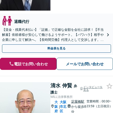
退職代行
【賃金・残業代未払い】「証拠」で正確な金額を会社に請求！【不当
解雇】依頼者様が安心して働けるようサポート。【パワハラ】相手や
企業に申し立て解決へ。【長時間労働】代理人として交渉します。
【新たな業務形態・コロナ禍】でのトラブルも対応可！
料金表を見る
電話でお問い合わせ
メールでお問い合わせ
清水 伸賢
弁
インタビューを
見る
護士
WILL法律事務所
淀屋橋駅
営業時間：00:00~
大
大阪
23:59（土日祝日）
阪
市北
から徒歩8
|
府
区
分