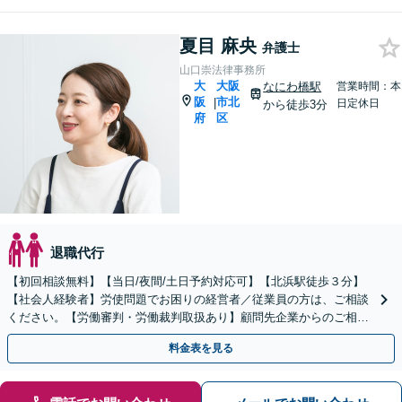
夏目 麻央
弁護士
山口崇法律事務所
大
大阪
なにわ橋駅
営業時間：本
阪
市北
|
日定休日
から徒歩3分
府
区
退職代行
【初回相談無料】【当日/夜間/土日予約対応可】【北浜駅徒歩３分】
【社会人経験者】労使問題でお困りの経営者／従業員の方は、ご相談
ください。【労働審判・労働裁判取扱あり】顧問先企業からのご相談
もいただいております。
料金表を見る