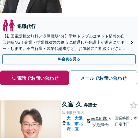
退職代行
【初回電話相談無料／淀屋橋駅4分】労務トラブルはネット情報の自
己判断NG！企業・従業員双方の視点に精通した弁護士が迅速にサポ
ートします。不当解雇・残業代請求など、お気軽にご相談ください
【ご依頼後LINE相談可】
料金表を見る
電話でお問い合わせ
メールでお問い合わせ
久富 久
弁護士
法律事務所結
大
大阪
南森町駅
か
営業時間：本
阪
市北
|
日定休日
ら徒歩5分
府
区