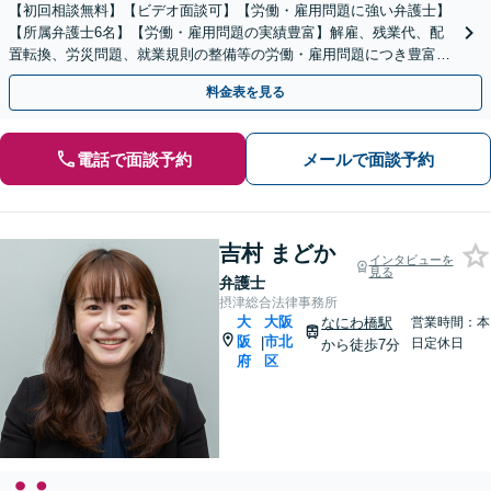
【初回相談無料】【ビデオ面談可】【労働・雇用問題に強い弁護士】
【所属弁護士6名】【労働・雇用問題の実績豊富】解雇、残業代、配
置転換、労災問題、就業規則の整備等の労働・雇用問題につき豊富な
対応実績【完全個室対応】
料金表を見る
電話で面談予約
メールで面談予約
吉村 まどか
インタビューを
見る
弁護士
摂津総合法律事務所
大
大阪
なにわ橋駅
営業時間：本
阪
市北
|
日定休日
から徒歩7分
府
区