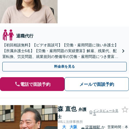
退職代行
【初回相談無料】【ビデオ面談可】【労働・雇用問題に強い弁護士】
【所属弁護士6名】【労働・雇用問題の実績豊富】解雇、残業代、配
置転換、労災問題、就業規則の整備等の労働・雇用問題につき豊富な
対応実績【完全個室対応】
料金表を見る
電話で面談予約
メールで面談予約
森 直也
弁護
インタビューを見
る
士
WILL法律事務所
大
大阪
淀屋橋駅
か
営業時間：本