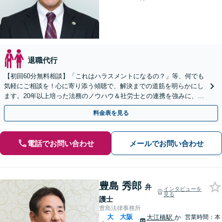
退職代行
【初回60分無料相談】「これはハラスメントになるの？」等、何でも
気軽にご相談を！心に寄り添う傾聴で、解決までの道筋を明らかにし
ます。20年以上培った法務のノウハウ＆社労士との連携を強みに、ご
要望通りの解決へ尽力【休日・夜間対応】【完全個室】
料金表を見る
電話でお問い合わせ
メールでお問い合わせ
豊島 秀郎
弁
インタビューを
見る
護士
豊島法律事務所
大
大阪
大江橋駅
か
営業時間：本