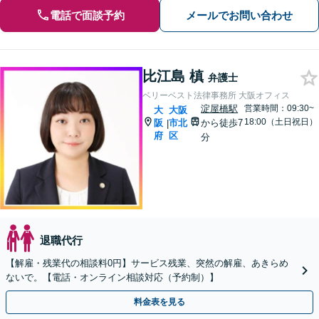
電話で面談予約
メールでお問い合わせ
比江島 槙
弁護士
ベリーベスト法律事務所 大阪オフィス
淀屋橋駅
営業時間：09:30~
大
大阪
18:00（土日祝日）
阪
市北
から徒歩7
|
府
区
分
退職代行
【解雇・残業代の相談料0円】サービス残業、突然の解雇、あきらめ
ないで。【電話・オンライン相談対応（予約制）】
料金表を見る