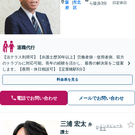
阪
市北
|
日定休日
ら徒歩3分
府
区
退職代行
【法テラス利用可】【弁護士歴30年以上】労働者側・使用者側、双方
のトラブルに対応可能。長年の経験を活かし、最善の解決策をご提案
します。【夜間・休日相談可】【淀屋橋駅6分】
料金表を見る
電話でお問い合わせ
メールでお問い合わせ
三浦 宏太
弁
インタビューを
見る
護士