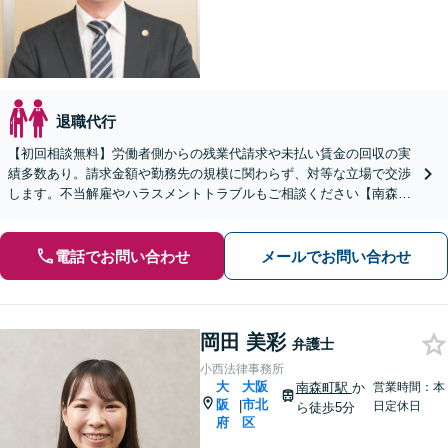
退職代行
【初回相談無料】労働者側からの残業代請求や未払い賃金の回収の実
績多数あり。請求金額や勤務先の規模に関わらず、対等な立場で交渉
します。不当解雇やハラスメントトラブルもご相談ください【南森町
5分】【土日祝対応可】企業側からのご相談も承ります
電話でお問い合わせ
メールでお問い合わせ
岡田 美彩
弁護士
小西法律事務所
大
大阪
南森町駅
か
営業時間：本
阪
市北
|
日定休日
ら徒歩5分
府
区