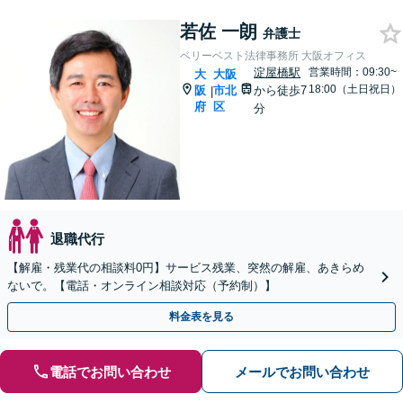
若佐 一朗
弁護士
ベリーベスト法律事務所 大阪オフィス
淀屋橋駅
営業時間：09:30~
大
大阪
18:00（土日祝日）
阪
市北
から徒歩7
|
府
区
分
退職代行
【解雇・残業代の相談料0円】サービス残業、突然の解雇、あきらめ
ないで。【電話・オンライン相談対応（予約制）】
料金表を見る
電話でお問い合わせ
メールでお問い合わせ