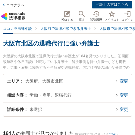
弁護士の方はこちら
ココナラへ
投稿する
探す
閲覧履歴
マイリスト
ログイン
ココナラ法律相談
大阪府で法律相談できる弁護士
大阪市で法律相談で
大阪市北区の退職代行に強い弁護士
大阪府の大阪市北区で退職代行に強い弁護士が164名見つかりました。初回面
談無料や休日面談に対応している弁護士、解決事例を持つ弁護士なども掲載
中。労働・雇用に関係する不当解雇や退職勧奨、内定取消等の細かな分野での
絞り込み検索もでき便利です。特に法律事務所プリウスの式森 達郎弁護士やベ
リーベスト法律事務所 大阪オフィスの比江島 槙弁護士、吉野モア法律事務所の
エリア
大阪府、大阪市北区
変更
吉野 誉文弁護士のプロフィール情報や弁護士費用、強みなどが注目されていま
す。『大阪市北区で土日や夜間に発生した退職代行のトラブルを今すぐに弁護
相談内容
労働・雇用、退職代行
変更
士に相談したい』『退職代行のトラブル解決の実績豊富な近くの弁護士を検索
したい』『初回相談無料で退職代行を法律相談できる大阪市北区内の弁護士に
相談予約したい』などでお困りの相談者さんにおすすめです。
詳細条件
未選択
変更
164
人の弁護士が見つかりました
(検索結果について詳しくは
こちら
)