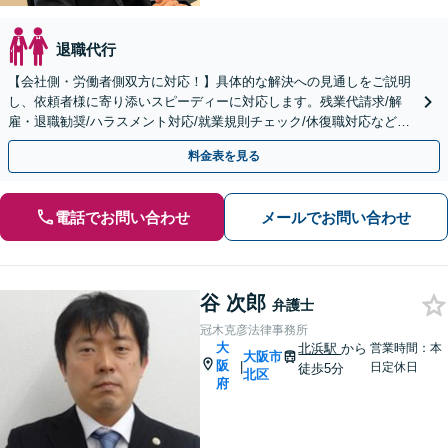
退職代行
【会社側・労働者側双方に対応！】具体的な解決への見通しをご説明
し、依頼者様に寄り添いスピーディーに対応します。残業代請求/解
雇・退職勧奨/ハラスメント対応/就業規則チェック/休復職対応など。
【Web面談可】
料金表を見る
電話でお問い合わせ
メールでお問い合わせ
谷 次郎
弁護士
冠木克彦法律事務所
大
北浜駅
から
営業時間：本
大阪市
阪
|
日定休日
徒歩5分
北区
府