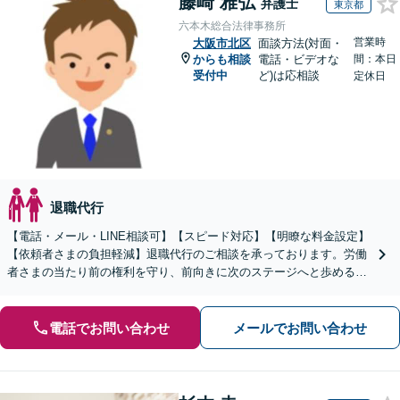
藤崎 雅弘
弁護士
東京都
六本木総合法律事務所
営業時
大阪市北区
面談方法(対面・
からも相談
電話・ビデオな
間：本日
受付中
ど)は応相談
定休日
退職代行
【電話・メール・LINE相談可】【スピード対応】【明瞭な料金設定】
【依頼者さまの負担軽減】退職代行のご相談を承っております。労働
者さまの当たり前の権利を守り、前向きに次のステージへと歩めるよ
う全力でサポートいたします。
電話でお問い合わせ
メールでお問い合わせ