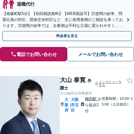
退職代行
【南森町駅5分】【初回相談無料】【WEB面談可】労使間の紛争、問
題社員の対応、団体交渉対応など、主に使用者側のご相談を承ってお
ります。労使間の紛争では、企業側は不利な立場に置かれやすく、適
切な対応が必要です。お早めに弁護士にご相談ください。
料金表を見る
電話でお問い合わせ
メールでお問い合わせ
大山 泰寛
弁
インタビューを
見る
護士
大山梅田法律事務所
梅田駅
か
営業時間：10:00~1
大
大阪
5:00（土日祝日）
阪
市北
ら徒歩2
|
府
区
分