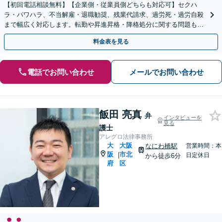
【初回電話相談無料】【企業側・従業員側どちらも対応可】セクハ
ラ・パワハラ、不当解雇・退職勧奨、残業代請求、過労死・過労自殺
まで幅広く対応します。転勤や昇進昇格・降格処分に関する問題もご
相談ください【完全個室】【大阪天満宮駅すぐ】
料金表を見る
電話でお問い合わせ
メールでお問い合わせ
飯田 亮真
弁
インタビューを
見る
護士
アレグロ法律事務所
大
大阪
なにわ橋駅
営業時間：本
阪
市北
|
日定休日
から徒歩6分
府
区