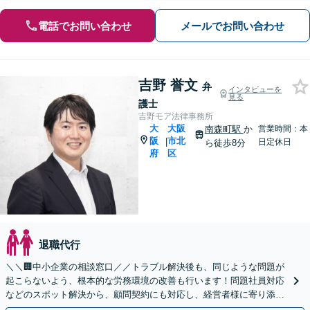
電話でお問い合わせ
メールでお問い合わせ
吉野 誉文
弁
インタビューを
見る
護士
吉野モア法律事務所
大
大阪
南森町駅
か
営業時間：本
阪
市北
|
日定休日
ら徒歩8分
府
区
退職代行
＼＼🏢中小企業の相談窓口／／トラブル解決後も、同じような問題が
起こらないよう、根本的な労務環境の改善も行います！問題社員対応
などのスポット解決から、顧問契約にも対応し、経営者様に寄り添い
ます【メール・web面談可能】