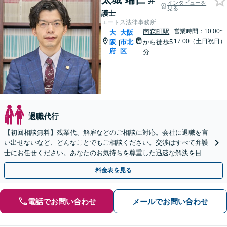
弁
インタビューを
見る
護士
エートス法律事務所
南森町駅
営業時間：10:00~
大
大阪
17:00（土日祝日）
阪
市北
から徒歩5
|
府
区
分
退職代行
【初回相談無料】残業代、解雇などのご相談に対応。会社に退職を言
い出せないなど、どんなことでもご相談ください。交渉はすべて弁護
士にお任せください。あなたのお気持ちを尊重した迅速な解決を目指
します。【Web面談可】【南森町駅7分】
料金表を見る
電話でお問い合わせ
メールでお問い合わせ