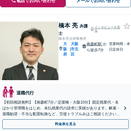
電話でお問い合わせ
メールでお問い合わせ
橋本 亮
弁護
インタビューを見
る
士
橋本亮法律事務所
大
大阪
南森町駅
か
営業時間：本
阪
市北
|
日定休日
ら徒歩7分
府
区
退職代行
【初回相談無料】【南森町7分／淀屋橋・大阪10分】固定残業代・名
ばかり管理職をはじめ、未払残業代の請求に実績があります。解雇・
退職勧奨・不当な配置転換など、労使トラブルみはご相談ください。
就業規則の改定等、使用者側のご相談も承ります。
料金表を見る