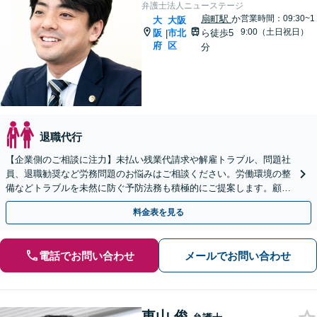
弁護士法人ニューステージ
扇町駅
か
営業時間：09:30~1
大
大阪
9:00（土日祝日）
阪
市北
ら徒歩5
|
府
区
分
退職代行
【企業側のご相談に注力】未払い残業代請求や解雇トラブル、問題社
員、退職勧奨など労務問題のお悩みはご相談ください。労働環境の整
備などトラブルを未然に防ぐ予防法務も積極的にご提案します。顧問
契約もお任せください【初回相談無料】【扇町駅5分】
料金表を見る
電話でお問い合わせ
メールでお問い合わせ
東山 俊