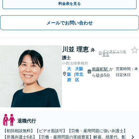
料金表を見る
メールでお問い合わせ
川並 理恵
弁
インタビューを
見る
護士
小西法律事務所
大
大阪
南森町駅
か
営業時間：本
阪
市北
|
日定休日
ら徒歩5分
府
区
退職代行
【初回相談無料】【ビデオ面談可】【労働・雇用問題に強い弁護士】
【所属弁護士6名】【労働・雇用問題の実績豊富】解雇、残業代、配