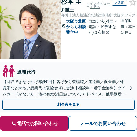
杉本 圭
大阪府
インタビュー
を見る
弁護士
弁護士法人勝浦総合法律事務所 大阪オフィス
営業時
大阪市北区
面談方法(対面・
からも相談
電話・ビデオな
間：本日
受付中
ど)は応相談
定休日
退職代行
【回収できなければ報酬0円】名ばかり管理職／運送業／飲食業／外
資系など未払い残業代は妥協せずに交渉【相談料・着手金無料】タイ
ムカードがない方、他の有効な証拠についてアドバイス。他事務所で
断られた方もご相談ください。あなたの権利を守ります！
料金表を見る
電話でお問い合わせ
メールでお問い合わせ