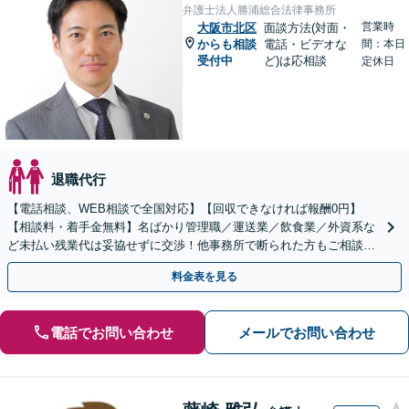
弁護士法人勝浦総合法律事務所
営業時
大阪市北区
面談方法(対面・
からも相談
電話・ビデオな
間：本日
受付中
ど)は応相談
定休日
退職代行
【電話相談、WEB相談で全国対応】【回収できなければ報酬0円】
【相談料・着手金無料】名ばかり管理職／運送業／飲食業／外資系な
ど未払い残業代は妥協せずに交渉！他事務所で断られた方もご相談く
ださい。【解決事例が豊富】土曜日も電話受付しています
料金表を見る
電話でお問い合わせ
メールでお問い合わせ