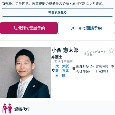
置転換、労災問題、就業規則の整備等の労働・雇用問題につき豊富な
対応実績【完全個室対応】
料金表を見る
電話で面談予約
メールで面談予約
小西 憲太郎
インタビューを
見る
弁護士
小西法律事務所
大
大阪
南森町駅
か
営業時間：本
阪
市北
|
日定休日
ら徒歩5分
府
区
退職代行