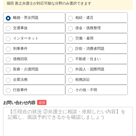
堀田 善之弁護士が対応可能な分野のみ選択できます
離婚・男女問題
相続・遺言
交通事故
借金・債務整理
インターネット
労働・雇用
刑事事件
詐欺・消費者問題
債権回収
不動産・住まい
医療・介護問題
外国人・国際問題
企業法務
税務訴訟
行政事件
その他・不明
お問い合わせ内容
必須