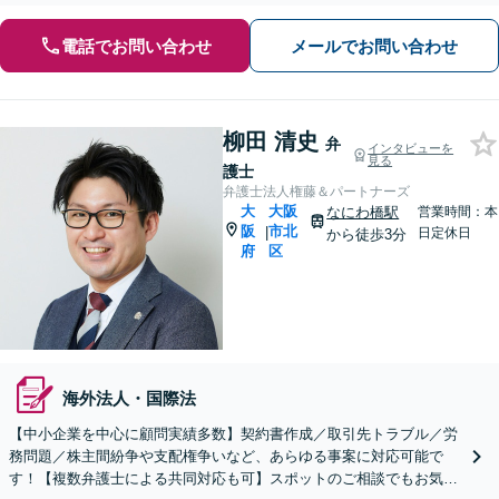
電話でお問い合わせ
メールでお問い合わせ
柳田 清史
弁
インタビューを
見る
護士
弁護士法人権藤＆パートナーズ
大
大阪
なにわ橋駅
営業時間：本
阪
市北
|
日定休日
から徒歩3分
府
区
海外法人・国際法
【中小企業を中心に顧問実績多数】契約書作成／取引先トラブル／労
務問題／株主間紛争や支配権争いなど、あらゆる事案に対応可能で
す！【複数弁護士による共同対応も可】スポットのご相談でもお気軽