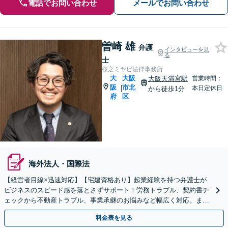
電話でお問い合わせ
メールでお問い合わせ
曽崎 雄
弁護
インタビューを見
る
士
桜之ミヤビ法律事務所
大
大阪
大阪天満宮駅
営業時間：
阪
市北
|
本日定休日
から徒歩1分
府
区
海外法人・国際法
【経営者目線×迅速対応】【宅建資格あり】起業経験を持つ弁護士が
ビジネスのスピード感を落とさずサポート！労務トラブル、契約書チ
ェックから不動産トラブル、事業承継のお悩みなど幅広く対応。まず
はご相談ください。大阪天満宮2分【初回相談無料】
料金表を見る