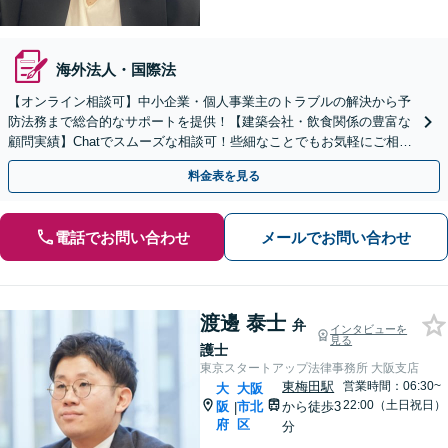
海外法人・国際法
【オンライン相談可】中小企業・個人事業主のトラブルの解決から予
防法務まで総合的なサポートを提供！【建築会社・飲食関係の豊富な
顧問実績】Chatでスムーズな相談可！些細なことでもお気軽にご相談
ください【天神橋筋六丁目駅1分】【夜間・休日面談】
料金表を見る
電話でお問い合わせ
メールでお問い合わせ
渡邊 泰士
弁
インタビューを
見る
護士
東京スタートアップ法律事務所 大阪支店
東梅田駅
営業時間：06:30~
大
大阪
22:00（土日祝日）
阪
市北
から徒歩3
|
府
区
分