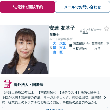
電話で面談予約
メールでお問い合わせ
安達 友基子
インタビューを
見る
弁護士
ルート法律事務所
大
大阪
南森町駅
か
営業時間：本
阪
市北
|
日定休日
ら徒歩5分
府
区
海外法人・国際法
【弁護士経験10年以上】【南森町5分】【法テラス可】法的な紛争は
予防が大切！契約書の作成、リーガルチェック、売掛金回収、顧問契
約、従業員とのトラブルなど幅広く対応。事務所の総合力を活かし解
決を目指します。【初回面談無料】【顧問契約可】