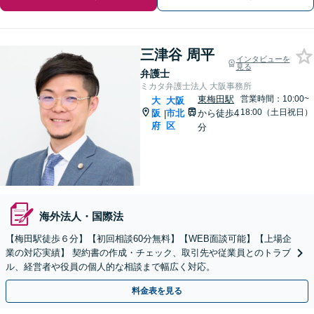
三津谷 周平
インタビューを
見る
弁護士
ミカタ弁護士法人 大阪事務所
東梅田駅
営業時間：10:00~
大
大阪
18:00（土日祝日）
阪
市北
から徒歩4
|
府
区
分
海外法人・国際法
【梅田駅徒歩６分】【初回相談60分無料】【WEB面談可能】【上場企
業の対応実績】 契約書の作成・チェック、取引先や従業員とのトラブ
ル、経営者や役員の個人的な相談まで幅広く対応。
料金表を見る