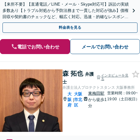
【来所不要】【直通電話／LINE・メール・Skype対応可】訴訟の実績
多数あり【トラブル対処から予防法務まで一貫した対応が強み】債権
回収や契約書のチェックなど、幅広く対応。迅速・的確なレスポンス
で、経営視点でサポート【初回相談無料】
料金表を見る
電話でお問い合わせ
メールでお問い合わせ
森 拓也
弁護
インタビューを見
る
士
弁護士法人プロテクトスタンス 大阪事務所
東梅田駅
営業時間：09:00~
大
大阪
19:00（土日祝日）
阪
市北
から徒歩1
|
府
区
分