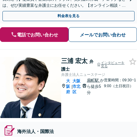
は、ぜひ実績豊富な弁護士にお任せください。【オンライン相談・電
子契約に対応】
料金表を見る
電話でお問い合わせ
メールでお問い合わせ
三浦 宏太
弁
インタビューを
見る
護士
弁護士法人ニューステージ
扇町駅
か
営業時間：09:30~1
大
大阪
9:00（土日祝日）
阪
市北
ら徒歩5
|
府
区
分
海外法人・国際法