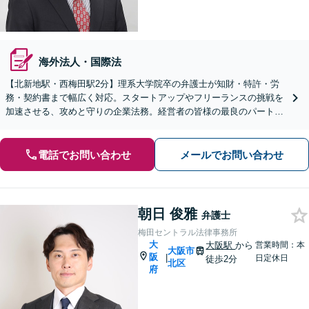
海外法人・国際法
【北新地駅・西梅田駅2分】理系大学院卒の弁護士が知財・特許・労
務・契約書まで幅広く対応。スタートアップやフリーランスの挑戦を
加速させる、攻めと守りの企業法務。経営者の皆様の最良のパートナ
ーとして伴走いたします。法人破産も対応【初回相談無料】
電話でお問い合わせ
メールでお問い合わせ
朝日 俊雅
弁護士
梅田セントラル法律事務所
大
大阪駅
から
営業時間：本
大阪市
阪
|
日定休日
徒歩2分
北区
府