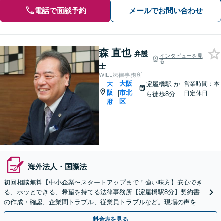
電話で面談予約
メールでお問い合わせ
森 直也
弁護
インタビューを見
る
士
WILL法律事務所
大
大阪
淀屋橋駅
か
営業時間：本
阪
市北
|
日定休日
ら徒歩8分
府
区
海外法人・国際法
初回相談無料【中小企業〜スタートアップまで！強い味方】安心でき
る、ホッとできる、希望を持てる法律事務所【淀屋橋駅8分】契約書
の作成・確認、企業間トラブル、従業員トラブルなど。現場の声を大
切にする姿勢で、よりよい解決を目指します。
料金表を見る