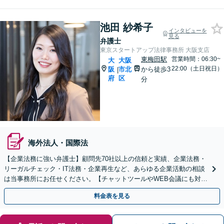
池田 紗希子
インタビューを
見る
弁護士
東京スタートアップ法律事務所 大阪支店
東梅田駅
営業時間：06:30~
大
大阪
22:00（土日祝日）
阪
市北
から徒歩3
|
府
区
分
海外法人・国際法
【企業法務に強い弁護士】顧問先70社以上の信頼と実績、企業法務・
リーガルチェック・IT法務・企業再生など、あらゆる企業活動の相談
は当事務所にお任せください。【チャットツールやWEB会議にも対
応】
料金表を見る