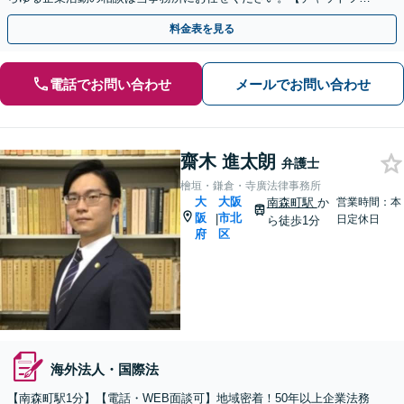
ルやWEB会議にも対応】
料金表を見る
電話でお問い合わせ
メールでお問い合わせ
齋木 進太朗
弁護士
檜垣・鎌倉・寺廣法律事務所
大
大阪
南森町駅
か
営業時間：本
阪
市北
|
日定休日
ら徒歩1分
府
区
海外法人・国際法
【南森町駅1分】【電話・WEB面談可】地域密着！50年以上企業法務