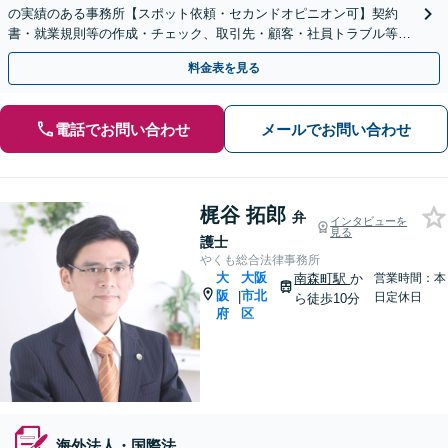
の実績のある事務所【スポット依頼・セカンドオピニオン可】契約
書・就業規則等の作成・チェック、取引先・顧客・社員トラブル等、
お気軽にご相談ください【事前予約で休日・夜間対応】
料金表を見る
電話でお問い合わせ
メールでお問い合わせ
梶谷 拓郎
弁
インタビューを
見る
護士
やくも総合法律事務所
大
大阪
南森町駅
か
営業時間：本
阪
市北
|
日定休日
ら徒歩10分
府
区
海外法人・国際法