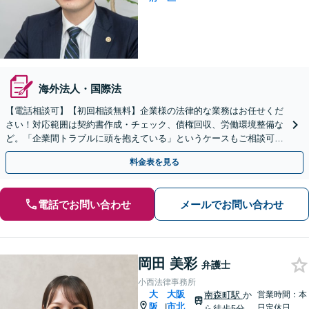
海外法人・国際法
【電話相談可】【初回相談無料】企業様の法律的な業務はお任せくだ
さい！対応範囲は契約書作成・チェック、債権回収、労働環境整備な
ど。「企業間トラブルに頭を抱えている」というケースもご相談可能
です【Zooｍ相談可】【完全個室】【大阪天満宮駅すぐ】
料金表を見る
電話でお問い合わせ
メールでお問い合わせ
岡田 美彩
弁護士
小西法律事務所
大
大阪
南森町駅
か
営業時間：本
阪
市北
|
日定休日
ら徒歩5分