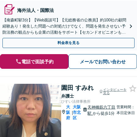
海外法人・国際法
【南森町駅3分】【Web面談可】【元総務省の公務員】約100社の顧問
経験あり！発生した問題への対処だけでなく、問題を発生させない予
防法務の観点からも企業の活動をサポート【セカンドオピニオンも
可】【初回相談30分無料】【土日祝・夜間対応可】
料金表を見る
電話で面談予約
メールでお問い合わせ
園田 すみれ
インタビューを
見る
弁護士
ひすい法律事務所
大
大阪
天神橋筋六丁目
営業時間：
阪
市北
|
本日定休日
駅
から徒歩1分
府
区