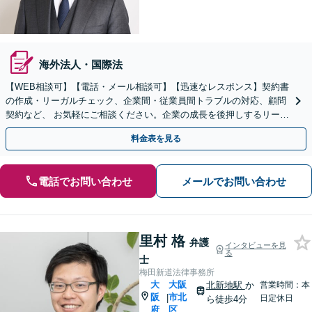
海外法人・国際法
【WEB相談可】【電話・メール相談可】【迅速なレスポンス】契約書
の作成・リーガルチェック、企業間・従業員間トラブルの対応、顧問
契約など、 お気軽にご相談ください。企業の成長を後押しするリーガ
ルサービスを提供いたします【大阪駅2分】
料金表を見る
電話でお問い合わせ
メールでお問い合わせ
里村 格
弁護
インタビューを見
る
士
梅田新道法律事務所
大
大阪
北新地駅
か
営業時間：本
阪
市北
|
日定休日
ら徒歩4分
府
区