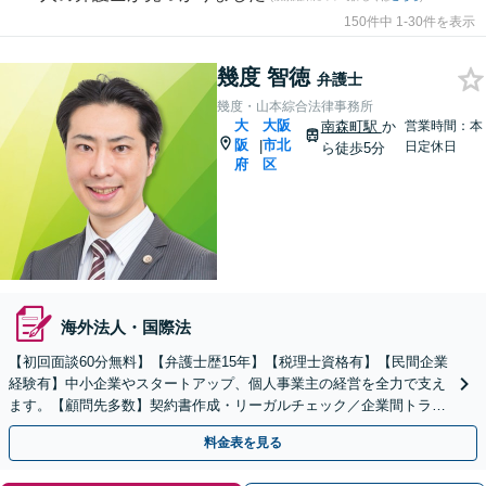
150件中 1-30件を表示
幾度 智徳
弁護士
幾度・山本綜合法律事務所
大
大阪
南森町駅
か
営業時間：本
阪
市北
|
日定休日
ら徒歩5分
府
区
海外法人・国際法
【初回面談60分無料】【弁護士歴15年】【税理士資格有】【民間企業
経験有】中小企業やスタートアップ、個人事業主の経営を全力で支え
ます。【顧問先多数】契約書作成・リーガルチェック／企業間トラブ
ル／従業員トラブルなど、幅広く対応。
料金表を見る