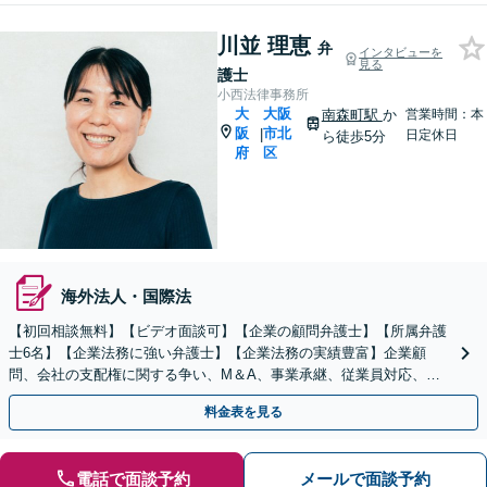
川並 理恵
弁
インタビューを
見る
護士
小西法律事務所
大
大阪
南森町駅
か
営業時間：本
阪
市北
|
日定休日
ら徒歩5分
府
区
海外法人・国際法
【初回相談無料】【ビデオ面談可】【企業の顧問弁護士】【所属弁護
士6名】【企業法務に強い弁護士】【企業法務の実績豊富】企業顧
問、会社の支配権に関する争い、M＆A、事業承継、従業員対応、取
引先のトラブル、債権回収等につき豊富な対応実績
料金表を見る
電話で面談予約
メールで面談予約