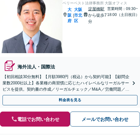
ベリーベスト法律事務所 大阪オフィス
淀屋橋駅
営業時間：09:30~
大
大阪
18:00（土日祝日）
阪
市北
から徒歩7
|
府
区
分
海外法人・国際法
【初回相談30分無料】【月額3980円（税込）から契約可能】【顧問企
業数2000社以上】各業種の商習慣に応じたハイレベルなリーガルサー
ビスを提供。契約書の作成／リーガルチェック／M&A／労働問題／知
的財産等、お任せください【他士業連携可能】
料金表を見る
電話でお問い合わせ
メールでお問い合わせ