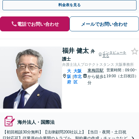
にご連絡ください。【初回相談無料】【オンライン面談可】
料金表を見る
電話でお問い合わせ
メールでお問い合わせ
福井 健太
弁
インタビューを
見る
護士
弁護士法人プロテクトスタンス 大阪事務所
東梅田駅
営業時間：09:00~
大
大阪
19:00（土日祝日）
阪
市北
から徒歩1
|
府
区
分
海外法人・国際法
【初回相談30分無料】【法律顧問200社以上】【当日・夜間・土日祝
日対応可】従業員や企業間のトラブル、契約書の作成・チェックなど