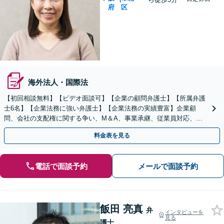
府
区
海外法人・国際法
【初回相談無料】【ビデオ面談可】【企業の顧問弁護士】【所属弁護
士6名】【企業法務に強い弁護士】【企業法務の実績豊富】企業顧
問、会社の支配権に関する争い、M＆A、事業承継、従業員対応、取
引先とトラブル、債権回収等につき豊富な対応実績
料金表を見る
電話で面談予約
メールで面談予約
飯田 亮真
弁
インタビューを
見る
護士