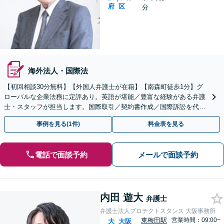
府
区
分
海外法人・国際法
【初回相談30分無料】【外国人弁護士が在籍】【南森町徒歩1分】グ
ローバルな企業法務に定評あり。英語が堪能／豊富な経験がある弁護
士・スタッフが担当します。国際取引／契約書作成／国際訴訟を代
行。外国人労働者を雇用した企業ご相談ください。
事例を見る(1件)
料金表を見る
電話で面談予約
メールで面談予約
内田 遊大
弁護士
弁護士法人プロテクトスタンス 大阪事務所
東梅田駅
営業時間：09:00~
大
大阪