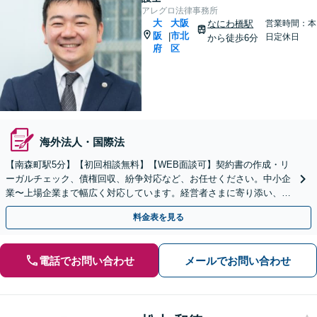
アレグロ法律事務所
大
大阪
なにわ橋駅
営業時間：本
阪
市北
|
日定休日
から徒歩6分
府
区
海外法人・国際法
【南森町駅5分】【初回相談無料】【WEB面談可】契約書の作成・リ
ーガルチェック、債権回収、紛争対応など、お任せください。中小企
業〜上場企業まで幅広く対応しています。経営者さまに寄り添い、背
中を後押しできるよう尽力いたします。
料金表を見る
電話でお問い合わせ
メールでお問い合わせ