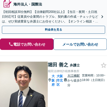
海外法人・国際法
【初回相談30分無料】【法律顧問200社以上】【当日・夜間・土日祝
日対応可】従業員や企業間のトラブル、契約書の作成・チェックなど
は、ぜひ実績豊富な弁護士にお任せください。【オンライン相談・電
子契約に対応】
料金表を見る
電話でお問い合わせ
メールでお問い合わせ
堀田 善之
弁護士
堀田法律特許税務事務所
大江橋駅
営業時間：10:00~
大
大阪
18:00（土日祝日）
阪
市北
から徒歩3
|
府
区
分