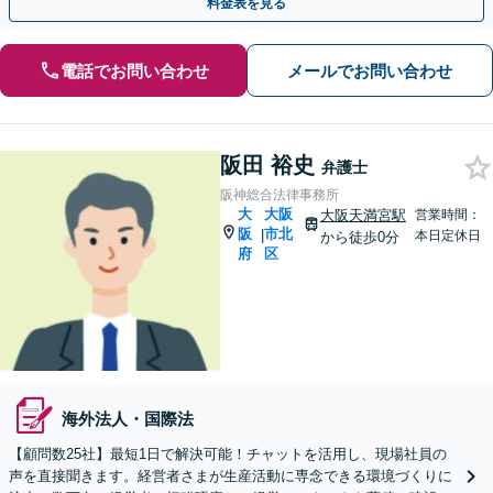
料金表を見る
電話でお問い合わせ
メールでお問い合わせ
阪田 裕史
弁護士
阪神総合法律事務所
大
大阪
大阪天満宮駅
営業時間：
阪
市北
|
本日定休日
から徒歩0分
府
区
海外法人・国際法
【顧問数25社】最短1日で解決可能！チャットを活用し、現場社員の
声を直接聞きます。経営者さまが生産活動に専念できる環境づくりに