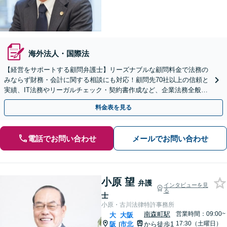
海外法人・国際法
【経営をサポートする顧問弁護士】リーズナブルな顧問料金で法務の
みならず財務・会計に関する相談にも対応！顧問先70社以上の信頼と
実績、IT法務やリーガルチェック・契約書作成など、企業法務全般に
ついてお気軽にご相談ください。
料金表を見る
電話でお問い合わせ
メールでお問い合わせ
小原 望
弁護
インタビューを見
る
士
小原・古川法律特許事務所
南森町駅
営業時間：09:00~
大
大阪
17:30（土曜日）
阪
市北
から徒歩1
|