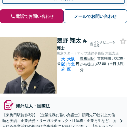
電話でお問い合わせ
メールでお問い合わせ
幾野 翔太
弁
インタビューを
見る
護士
東京スタートアップ法律事務所 大阪支店
東梅田駅
営業時間：06:30~
大
大阪
22:00（土日祝日）
阪
市北
から徒歩3
|
府
区
分
海外法人・国際法
【東梅田駅徒歩3分】【企業法務に強い弁護士】顧問先70社以上の信
頼と実績、企業法務・リーガルチェック・IT法務・企業再生など、あ
らゆる企業活動の相談は当事務所にお任せください。【チャットツー