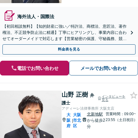
海外法人・国際法
【初回相談無料】【知的財産に強い／特許法、商標法、意匠法、著作
権法、不正競争防止法に精通】丁寧にヒアリングし、事業内容に合わ
せてオーダーメイドで対応します【営業秘密の保護、守秘義務、競業
避止義務】【顧問契約可】【休日・夜間相談可】
料金表を見る
電話でお問い合わせ
メールでお問い合わせ
山野 正樹
弁
インタビューを
見る
護士
アディーレ法律事務所 大阪支店
北新地駅
営業時間：09:00~
大
大阪
23:55（土日祝日）
阪
市北
から徒歩2
|
府
区
分