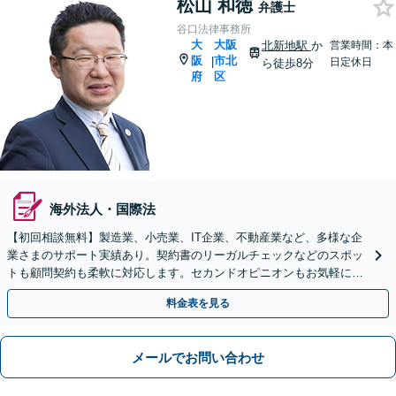
松山 和徳
弁護士
谷口法律事務所
大
大阪
北新地駅
か
営業時間：本
阪
市北
|
日定休日
ら徒歩8分
府
区
海外法人・国際法
【初回相談無料】製造業、小売業、IT企業、不動産業など、多様な企
業さまのサポート実績あり。契約書のリーガルチェックなどのスポッ
トも顧問契約も柔軟に対応します。セカンドオピニオンもお気軽に
【北新地駅1分】
料金表を見る
メールでお問い合わせ