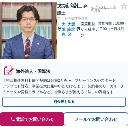
太城 端仁
弁
インタビューを
見る
護士
エートス法律事務所
南森町駅
営業時間：10:00~
大
大阪
17:00（土日祝日）
阪
市北
から徒歩5
|
府
区
分
海外法人・国際法
【初回相談無料】顧問契約は月額2万円〜、フリーランスやスタート
アップにも対応。事業拡大に集中いただけるよう、契約書のリーガル
チェックや労務トラブルなど、企業さまが抱える「法」の課題をトー
タルサポートします！【Web面談可】【南森町駅7分】
料金表を見る
電話でお問い合わせ
メールでお問い合わせ