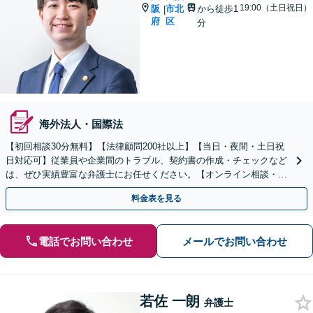
19:00（土日祝日）
阪
市北
から徒歩1
|
府
区
分
海外法人・国際法
【初回相談30分無料】【法律顧問200社以上】【当日・夜間・土日祝
日対応可】従業員や企業間のトラブル、契約書の作成・チェックなど
は、ぜひ実績豊富な弁護士にお任せください。【オンライン相談・電
子契約に対応】
料金表を見る
電話でお問い合わせ
メールでお問い合わせ
若佐 一朗
弁護士