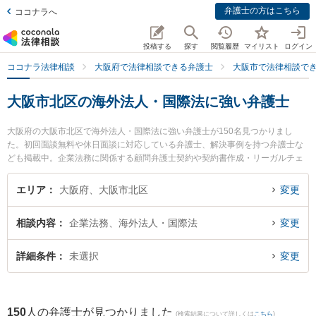
弁護士の方はこちら
ココナラへ
投稿する
探す
閲覧履歴
マイリスト
ログイン
ココナラ法律相談
大阪府で法律相談できる弁護士
大阪市で法律相談で
大阪市北区の海外法人・国際法に強い弁護士
大阪府の大阪市北区で海外法人・国際法に強い弁護士が150名見つかりまし
た。初回面談無料や休日面談に対応している弁護士、解決事例を持つ弁護士な
ども掲載中。企業法務に関係する顧問弁護士契約や契約書作成・リーガルチェ
ック、雇用契約書・就業規則作成等の細かな分野での絞り込み検索もでき便利
です。特に幾度・山本綜合法律事務所の幾度 智徳弁護士やWILL法律事務所の森
エリア
大阪府、大阪市北区
変更
直也弁護士、東京スタートアップ法律事務所 大阪支店の幾野 翔太弁護士のプロ
フィール情報や弁護士費用、強みなどが注目されています。『大阪市北区で土
相談内容
企業法務、海外法人・国際法
変更
日や夜間に発生した海外法人・国際法のトラブルを今すぐに弁護士に相談した
い』『海外法人・国際法のトラブル解決の実績豊富な近くの弁護士を検索した
い』『初回相談無料で海外法人・国際法を法律相談できる大阪市北区内の弁護
詳細条件
未選択
変更
士に相談予約したい』などでお困りの相談者さんにおすすめです。
150
人の弁護士が見つかりました
(検索結果について詳しくは
こちら
)