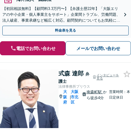
【初回相談無料】【顧問料3.3万円〜】【弁護士歴22年】「大阪エリ
アの中小企業・個人事業主をサポート」企業間トラブル、労働問題、
法人破産、事業承継など幅広く対応。顧問契約についてもお気軽にご
相談ください。【完全個室】【北浜駅徒歩10分】
料金表を見る
電話でお問い合わせ
メールでお問い合わせ
式森 達郎
弁
インタビューを
見る
護士
法律事務所プリウス
大
大阪
南森町駅
か
営業時間：本
阪
市北
|
日定休日
ら徒歩4分
府
区