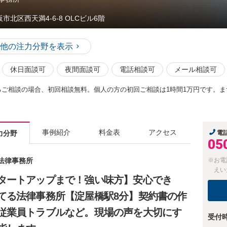
市北区西天満4-6-8 OLCビル6階
他の注力分野を表示
休日面談可
夜間面談可
電話相談可
メール相談可
るご相談の場合、初回相談無料。個人の方の初回ご相談は1時間1万円です。
事例紹介
料金表
アクセス
力分野
電
05
L法律事務所
※お電
えい
タートアップまで！強い味方】安心でき
てる法律事務所【淀屋橋駅8分】契約書の作
従業員トラブルなど。現場の声を大切にす
受付