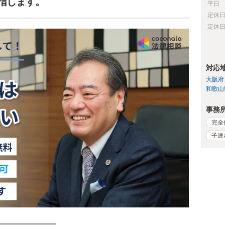
指します。
平日
定休
定休
対応
大阪府
和歌山
事務
完全
子連
━━━━━━━