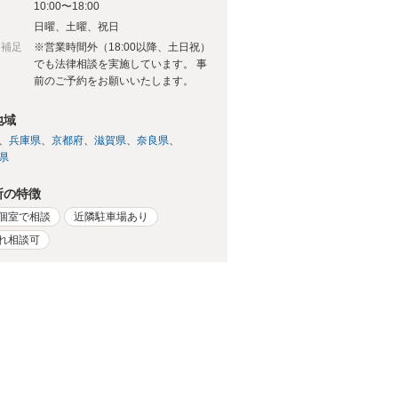
10:00〜18:00
日
日曜、土曜、祝日
日補足
※営業時間外（18:00以降、土日祝）
でも法律相談を実施しています。 事
前のご予約をお願いいたします。
地域
兵庫県
京都府
滋賀県
奈良県
県
所の特徴
個室で相談
近隣駐車場あり
れ相談可