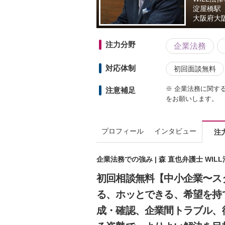
淀屋橋駅
大阪府
大阪
注力分野
企業法務
対応体制
初回面談無料
※ 企業法務に関す
注意補足
をお願いします。
プロフィール
インタビュー
注
企業法務での強み | 森 直也弁護士 WIL
初回相談無料【中小企業〜ス
る、ホッとできる、希望を持
成・確認、企業間トラブル、