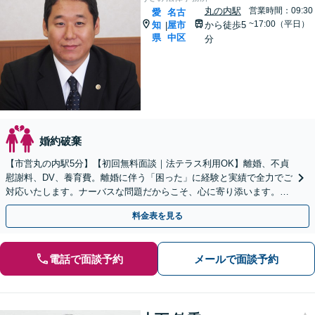
丸の内駅
営業時間：09:30
愛
名古
~17:00（平日）
知
屋市
から徒歩5
|
県
中区
分
婚約破棄
【市営丸の内駅5分】【初回無料面談｜法テラス利用OK】離婚、不貞
慰謝料、DV、養育費。離婚に伴う「困った」に経験と実績で全力でご
対応いたします。ナーバスな問題だからこそ、心に寄り添います。話
しやすい弁護士です。まずはお気軽にご相談を！
料金表を見る
電話で面談予約
メールで面談予約