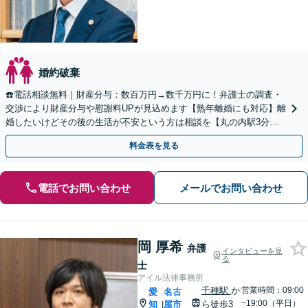
婚約破棄
☎️電話相談無料｜財産分与：数百万円→数千万円に！弁護士の調査・
交渉により財産分与や慰謝料UPが見込めます【熟年離婚にも対応】離
婚したいけどその後の生活が不安という方は相談を【丸の内駅3分】
【休日面談可】【WEB面談可】
料金表を見る
電話でお問い合わせ
メールでお問い合わせ
岡 厚希
弁護
インタビューを見
る
士
アイル法律事務所
千種駅
か
営業時間：09:00
愛
名古
~19:00（平日）
知
屋市
ら徒歩3
|