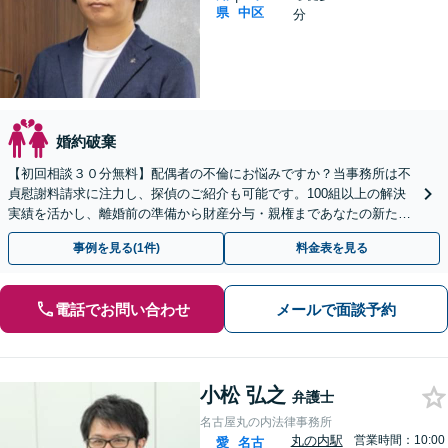
県
中区
分
婚約破棄
【初回相談３０分無料】配偶者の不倫にお悩みですか？当事務所は不
貞慰謝料請求に注力し、探偵のご紹介も可能です。100組以上の解決
実績を活かし、離婚前の準備から財産分与・親権まであなたの新たな
一歩を全力支援。LINE予約も受付中です。
事例を見る(1件)
料金表を見る
電話でお問い合わせ
メールで面談予約
小松 弘之
弁護士
名古屋丸の内法律事務所
丸の内駅
営業時間：10:00
愛
名古