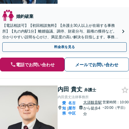
婚約破棄
【電話相談可】【初回相談無料】【弁護士30人以上が在籍する事務
所】【丸の内駅1分】離婚協議、調停、財産分与、親権の獲得など。
分かりやすい説明を心がけ、満足度の高い解決を目指します。事務所
の所属の女性弁護士と2名体制で対応も可能
料金表を見る
電話でお問い合わせ
メールでお問い合わせ
内田 貴丈
弁護士
内田貴丈法律事務所
大須観音駅
営業時間：10:00
愛
名古
~20:00（平日）
知
屋市
から徒歩4
|
県
中区
分