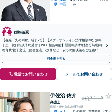
県
中区
分
婚約破棄
【各線『丸の内駅』徒歩2分】【来所・オンライン法律相談30分無料
｜土日祝日相談予約受付｜WEB相談可能】慰謝料請求/財産分与/親権/
養育費/親子交流（面会交流）/別居など、安心の解決策をご提案いた
します
料金表を見る
電話でお問い合わせ
メールでお問い合わせ
伊佐治 佑介
インタビューを
見る
弁護士
遠藤・伊佐治法律事務所
丸の内駅
営業時間：09:00
愛
名古