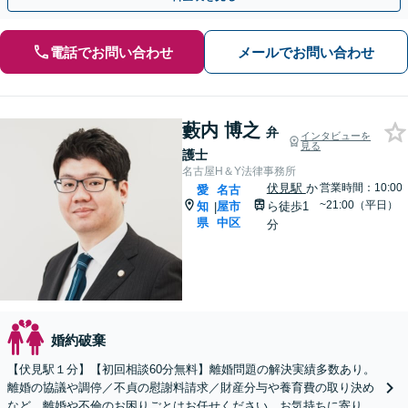
電話でお問い合わせ
メールでお問い合わせ
藪内 博之
弁
インタビューを
見る
護士
名古屋H＆Y法律事務所
伏見駅
か
営業時間：10:00
愛
名古
~21:00（平日）
知
屋市
ら徒歩1
|
県
中区
分
婚約破棄
【伏見駅１分】【初回相談60分無料】離婚問題の解決実績多数あり。
離婚の協議や調停／不貞の慰謝料請求／財産分与や養育費の取り決め
など、離婚や不倫のお困りごとはお任せください。お気持ちに寄り添