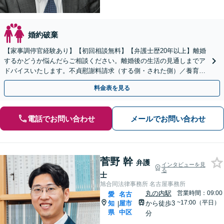
婚約破棄
【家事調停官経験あり】【初回相談無料】【弁護士歴20年以上】離婚
するかどうか悩んだらご相談ください。離婚後の生活の見通しまでア
ドバイスいたします。不貞慰謝料請求（する側・された側）／養育費
／親権／モラハラ被害【完全個室】【子連れ相談可】
料金表を見る
電話でお問い合わせ
メールでお問い合わせ
菅野 幹
弁護
インタビューを見
る
士
旭合同法律事務所 名古屋事務所
丸の内駅
営業時間：09:00
愛
名古
~17:00（平日）
知
屋市
から徒歩3
|
県
中区
分