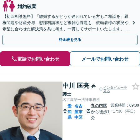
婚約破棄
【初回相談無料】「離婚するかどうか迷われている方もご相談を」親
権問題や財産分与、慰謝料請求など複雑な課題も、依頼者様の状況や
希望に合わせた解決策を共に考え、一貫してサポートいたします。
「熟年離婚のご相談もお任せください」【休日・夜間相談可】
料金表を見る
電話でお問い合わせ
メールでお問い合わせ
中川 匡亮
弁
インタビューを
見る
護士
名古屋第一法律事務所
丸の内駅
営業時間：09:30
愛
名古
~17:30（平日）
知
屋市
から徒歩1
|
県
中区
分