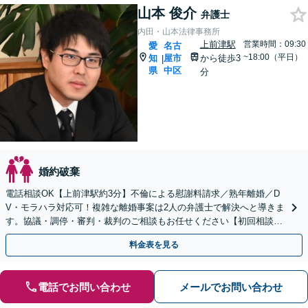
山本 俊介
弁護士
内田・山本法律事務所
上前津駅
営業時間：09:30
愛
名古
~18:00（平日）
知
屋市
から徒歩3
|
県
中区
分
婚約破棄
電話相談OK【上前津駅約3分】不倫による慰謝料請求／熟年離婚／D
V・モラハラ対応可！複雑な離婚事案は2人の弁護士で解決へと導きま
す。協議・調停・審判・裁判のご相談もお任せください【初回相談無
料】小さなお悩みからお聞きします。
料金表を見る
電話でお問い合わせ
メールでお問い合わせ