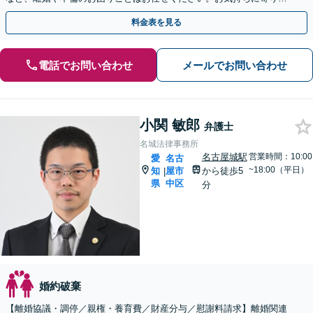
いご意向に沿う解決を目指します【電話・Web相談可】
料金表を見る
電話でお問い合わせ
メールでお問い合わせ
小関 敏郎
弁護士
名城法律事務所
名古屋城駅
営業時間：10:00
愛
名古
~18:00（平日）
知
屋市
から徒歩5
|
県
中区
分
婚約破棄
【離婚協議・調停／親権・養育費／財産分与／慰謝料請求】離婚関連