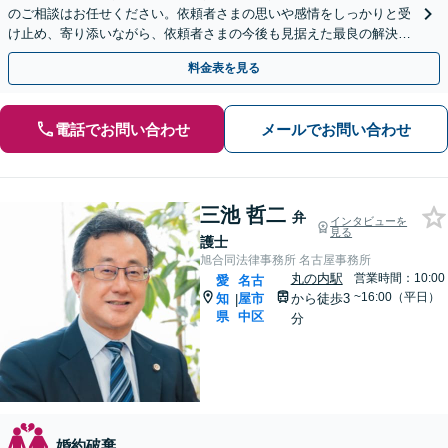
のご相談はお任せください。依頼者さまの思いや感情をしっかりと受
け止め、寄り添いながら、依頼者さまの今後も見据えた最良の解決に
向け真摯に対応します【名古屋城駅5分】【初回相談無料】
料金表を見る
電話でお問い合わせ
メールでお問い合わせ
三池 哲二
弁
インタビューを
見る
護士
旭合同法律事務所 名古屋事務所
丸の内駅
営業時間：10:00
愛
名古
~16:00（平日）
知
屋市
から徒歩3
|
県
中区
分
婚約破棄