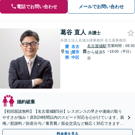
電話でお問い合わせ
メールでお問い合わせ
葛谷 直人
弁護士
弁護士法人名城法律事務所 名古屋事務所
名古屋城駅
営業時間：09:30
愛
名古
~19:00（平日）
知
屋市
から徒歩5
|
県
中区
分
婚約破棄
【初回面談無料】【名古屋城駅5分】レスポンスの早さや連絡の取り
やすさが強み！原則24時間以内のスピード対応を心がけています。親
権／慰謝料／財産分与／養育費／面会交流など幅広く対応できます。
相談者さまの精神的な負担を軽減しつつ解決を目指します
料金表を見る