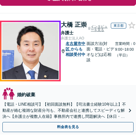
大橋 正崇
東京都
インタビュ
ーを見る
弁護士
弁護士法人AO
名古屋市中
面談方法(対
営業時間：0
区
からも
面・電話・ビデ
9:00~18:00
相談受付中
オなど)は応相
（平日）
談
婚約破棄
【電話・LINE相談可】【初回面談無料】【司法書士経験10年以上】不
動産が絡む複雑な財産分与も、不動産会社と連携してスピーディな解
決へ【弁護士が複数人在籍】事務所内で連携し問題解決へ【休日・夜
間面談可】【子連れ相談可】【虎ノ門駅1分】
料金表を見る