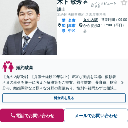
木下 敏秀
弁
インタビューを
見る
護士
旭合同法律事務所 名古屋事務所
丸の内駅
営業時間：09:00
愛
名古
~17:00（平日）
知
屋市
から徒歩3
|
県
中区
分
婚約破棄
【丸の内駅3分】【弁護士経験20年以上】豊富な実績を武器に依頼者
さまの幸せを第一に考えた解決策をご提案。熟年離婚、養育費、財産
分与、離婚調停など様々な分野の実績あり。性別年齢問わずに相談を
受け付けています。【初回面談無料】【夜間休日対応可】
料金表を見る
電話でお問い合わせ
メールでお問い合わせ