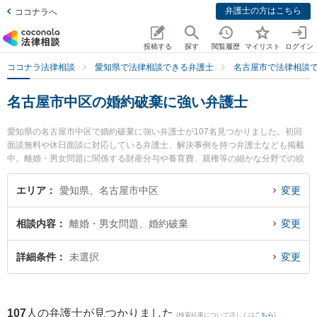
弁護士の方はこちら
ココナラへ
投稿する
探す
閲覧履歴
マイリスト
ログイン
ココナラ法律相談
愛知県で法律相談できる弁護士
名古屋市で法律相談
名古屋市中区の婚約破棄に強い弁護士
愛知県の名古屋市中区で婚約破棄に強い弁護士が107名見つかりました。初回
面談無料や休日面談に対応している弁護士、解決事例を持つ弁護士なども掲載
中。離婚・男女問題に関係する財産分与や養育費、親権等の細かな分野での絞
り込み検索もでき便利です。特にTK法律事務所の小橋 寛之弁護士や弁護士法人
名城法律事務所 名古屋事務所の葛谷 直人弁護士、名古屋H＆Y法律事務所の藪
エリア
愛知県、名古屋市中区
変更
内 博之弁護士のプロフィール情報や弁護士費用、強みなどが注目されていま
す。『名古屋市中区で土日や夜間に発生した婚約破棄のトラブルを今すぐに弁
相談内容
離婚・男女問題、婚約破棄
変更
護士に相談したい』『婚約破棄のトラブル解決の実績豊富な近くの弁護士を検
索したい』『初回相談無料で婚約破棄を法律相談できる名古屋市中区内の弁護
士に相談予約したい』などでお困りの相談者さんにおすすめです。
詳細条件
未選択
変更
107
人の弁護士が見つかりました
(検索結果について詳しくは
こちら
)