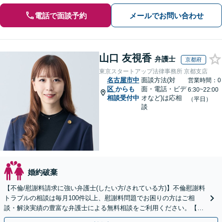
電話で面談予約
メールでお問い合わせ
山口 友視香
弁護士
京都府
東京スタートアップ法律事務所 京都支店
名古屋市中
面談方法(対
営業時間：0
区
からも
面・電話・ビデ
6:30~22:00
相談受付中
オなど)は応相
（平日）
談
婚約破棄
【不倫/慰謝料請求に強い弁護士(したい方/されている方)】不倫慰謝料
トラブルの相談は毎月100件以上、慰謝料問題でお困りの方はご相
談・解決実績の豊富な弁護士による無料相談をご利用ください。【不
倫相談は初回0円】【全国対応】