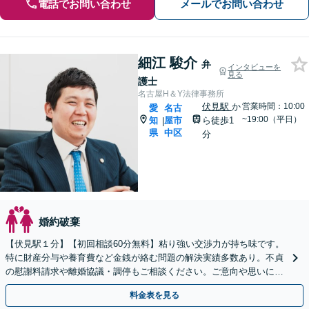
電話でお問い合わせ
メールでお問い合わせ
細江 駿介
弁
インタビューを
見る
護士
名古屋H＆Y法律事務所
伏見駅
か
営業時間：10:00
愛
名古
~19:00（平日）
知
屋市
ら徒歩1
|
県
中区
分
婚約破棄
【伏見駅１分】【初回相談60分無料】粘り強い交渉力が持ち味です。
特に財産分与や養育費など金銭が絡む問題の解決実績多数あり。不貞
の慰謝料請求や離婚協議・調停もご相談ください。ご意向や思いに寄
り添いながら、最善の解決を目指します【土日祝相談可】
料金表を見る