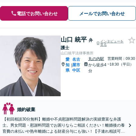
アドバイスをいたします【完全個室でプライバシーに配慮】
電話でお問い合わせ
メールでお問い合わせ
山口 統平
弁
インタビューを
見る
護士
山口統平法律事務所
丸の内駅
営業時間：09:30
愛
名古
~18:30（平日）
知
屋市
から徒歩4
|
県
中区
分
婚約破棄
【初回相談30分無料】離婚や不貞慰謝料問題解決の実績豊富な弁護
士。男女問題・慰謝料問題でお困りならご相談ください！離婚後の養
育費の未払いや熟年離婚による財産分与にも強い！【子連れ相談可】