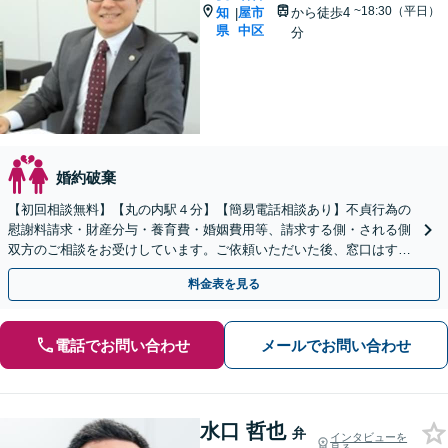
~18:30（平日）
知
屋市
から徒歩4
|
県
中区
分
婚約破棄
【初回相談無料】【丸の内駅４分】【簡易電話相談あり】不貞行為の
慰謝料請求・財産分与・養育費・婚姻費用等、請求する側・される側
双方のご相談をお受けしています。ご依頼いただいた後、窓口はすべ
て弁護士になりますので安心です。まずはご相談ください。
料金表を見る
電話でお問い合わせ
メールでお問い合わせ
水口 哲也
弁
インタビューを