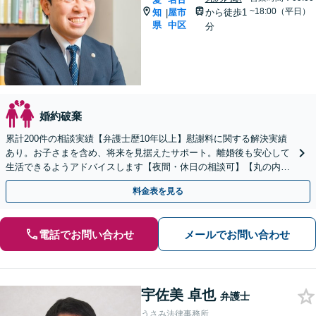
~18:00（平日）
知
屋市
から徒歩1
|
県
中区
分
婚約破棄
累計200件の相談実績【弁護士歴10年以上】慰謝料に関する解決実績
あり。お子さまを含め、将来を見据えたサポート。離婚後も安心して
生活できるようアドバイスします【夜間・休日の相談可】【丸の内駅
2分】
料金表を見る
電話でお問い合わせ
メールでお問い合わせ
宇佐美 卓也
弁護士
うさみ法律事務所