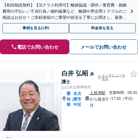
【初回相談無料】【法テラス利用可】離婚協議・調停／養育費・婚姻
費用の不払い／不貞行為／婚約破棄など、離婚や男女間トラブルのご
相談はお任せ！ご依頼者様のご要望や状況を丁寧にお聞きし、最善の
解決へ向けて尽力します【相談室完全個室】【金山駅5分】
事例を見る(1件)
料金表を見る
電話でお問い合わせ
メールでお問い合わせ
白井 弘昭
弁
インタビューを
見る
護士
山口央法律事務所
上前津駅
営業時間：09:30
愛
名古
~17:30（平日）
知
屋市
から徒歩3
|
県
中区
分