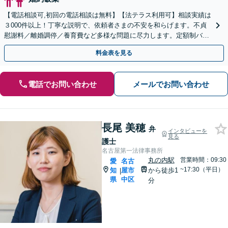
【電話相談可,初回の電話相談は無料】【法テラス利用可】相談実績は
３000件以上！丁寧な説明で、依頼者さまの不安を和らげます。不貞
慰謝料／離婚調停／養育費など多様な問題に尽力します。定額制バッ
クアッププランあり【夜間休日対応】【丸の内駅3分】
料金表を見る
電話でお問い合わせ
メールでお問い合わせ
長尾 美穂
弁
インタビューを
見る
護士
名古屋第一法律事務所
丸の内駅
営業時間：09:30
愛
名古
~17:30（平日）
知
屋市
から徒歩1
|
県
中区
分