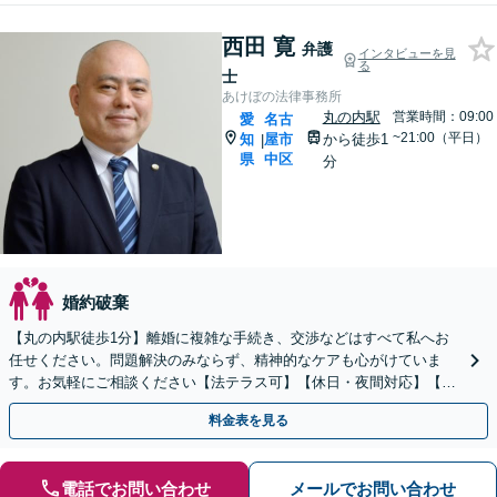
西田 寛
弁護
インタビューを見
る
士
あけぼの法律事務所
丸の内駅
営業時間：09:00
愛
名古
~21:00（平日）
知
屋市
から徒歩1
|
県
中区
分
婚約破棄
【丸の内駅徒歩1分】離婚に複雑な手続き、交渉などはすべて私へお
任せください。問題解決のみならず、精神的なケアも心がけていま
す。お気軽にご相談ください【法テラス可】【休日・夜間対応】【初
回相談30分無料】企業勤めの経験がある弁護士です。
料金表を見る
電話でお問い合わせ
メールでお問い合わせ