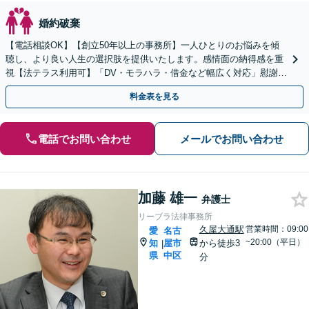
婚約破棄
【電話相談OK】【創立50年以上の事務所】一人ひとりのお悩みを傾
聴し、より良い人生の選択肢を提供いたします。感情面の納得感を重
視【法テラス利用可】「DV・モラハラ・借金など幅広く対応」慰謝料
請求／男性側・女性側どちらも対応【初回相談無料】
料金表を見る
電話でお問い合わせ
メールでお問い合わせ
加藤 雄一
弁護士
リーブラ法律事務所
久屋大通駅
営業時間：09:00
愛
名古
~20:00（平日）
知
屋市
から徒歩3
|
県
中区
分