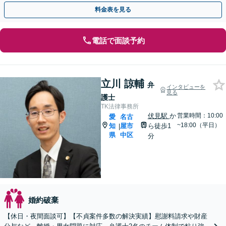
【完全個室】【名古屋市「丸の内」駅4分】
料金表を見る
電話で面談予約
立川 諒輔
弁
インタビューを
見る
護士
TK法律事務所
伏見駅
か
営業時間：10:00
愛
名古
~18:00（平日）
知
屋市
ら徒歩1
|
県
中区
分
婚約破棄
【休日・夜間面談可】【不貞案件多数の解決実績】慰謝料請求や財産