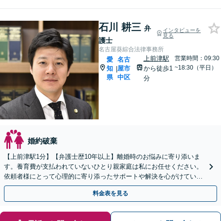
石川 耕三
弁
インタビューを
見る
護士
名古屋葵綜合法律事務所
上前津駅
営業時間：09:30
愛
名古
~18:30（平日）
知
屋市
から徒歩1
|
県
中区
分
婚約破棄
【上前津駅1分】【弁護士歴10年以上】離婚時のお悩みに寄り添いま
す。養育費が支払われていないひとり親家庭は私にお任せください。
依頼者様にとって心理的に寄り添ったサポートや解決を心がけていま
す。【夜間面談可能】【オンライン相談可能】
料金表を見る