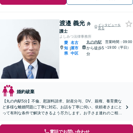
渡邉 義光
弁
インタビューを
見る
護士
よしみつ法律事務所
丸の内駅
営業時間：09:00
愛
名古
~19:00（平日）
知
屋市
から徒歩5
|
県
中区
分
婚約破棄
【丸の内駅5分】不倫、慰謝料請求、財産分与、DV、親権、養育費な
ど多様な離婚問題に丁寧に対応。お話を丁寧に伺い、依頼者さまにと
って有利な条件で解決できるよう尽力します。お子さま連れのご相談
も可能です【オンライン面談OK】【休日・夜間相談可】
電話でお問い合わせ