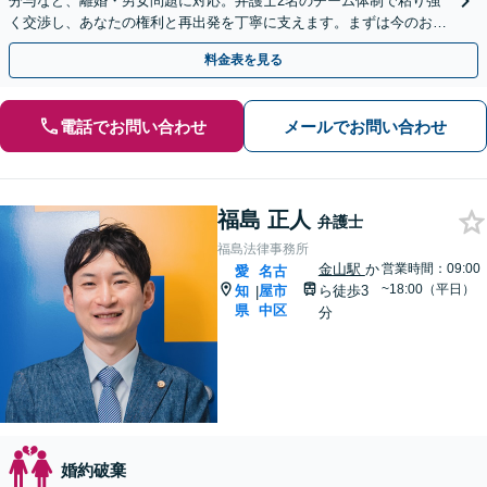
分与など、離婚・男女問題に対応。弁護士2名のチーム体制で粘り強
く交渉し、あなたの権利と再出発を丁寧に支えます。まずは今のお悩
みをお聞かせください。
料金表を見る
電話でお問い合わせ
メールでお問い合わせ
福島 正人
弁護士
福島法律事務所
金山駅
か
営業時間：09:00
愛
名古
~18:00（平日）
知
屋市
ら徒歩3
|
県
中区
分
婚約破棄