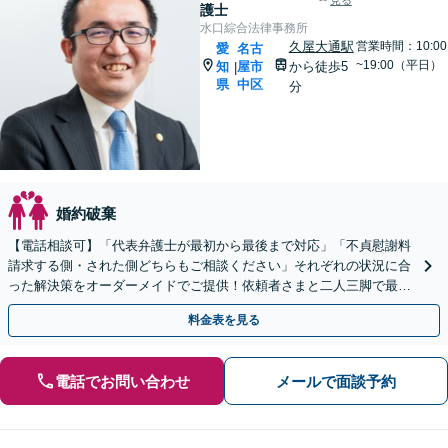
見る
護士
水口綜合法律事務所
久屋大通駅
営業時間：10:00
愛
名古
~19:00（平日）
知
屋市
から徒歩5
|
県
中区
分
婚約破棄
【電話相談可】「代表弁護士が最初から最後まで対応」「不貞慰謝料
請求する側・された側どちらもご相談ください」それぞれの状況に合
った解決策をオーダーメイドでご提供！依頼者さまと二人三脚で最適
なゴールを目指す【休日・夜間相談可】
料金表を見る
電話でお問い合わせ
メールで面談予約