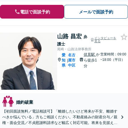
電話で面談予約
メールで面談予約
山路 昌宏
弁
インタビューを
見る
護士
尾崎・山路法律事務所
伏見駅
か
営業時間：09:00
愛
名古
~18:00（平日）
知
屋市
ら徒歩1
|
県
中区
分
婚約破棄
【初回面談無料／電話相談可】「離婚したいけど将来が不安、離婚す
べきか悩んでいる」方もご相談ください。不動産絡みの財産分与／親
権・面会交流／不貞慰謝料請求など幅広く対応可能。将来を見据えた