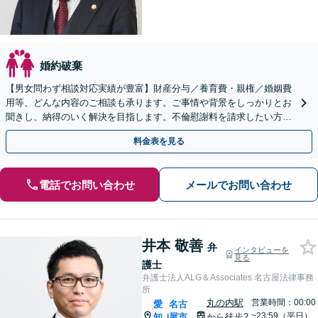
婚約破棄
【男女問わず相談対応実績が豊富】財産分与／養育費・親権／婚姻費
用等、どんな内容のご相談も承ります。ご事情や背景をしっかりとお
聞きし、納得のいく解決を目指します。不倫慰謝料を請求したい方／
請求された方どちらの対応も可能です
料金表を見る
電話でお問い合わせ
メールでお問い合わせ
井本 敬善
弁
インタビューを
見る
護士
弁護士法人ALG＆Associates 名古屋法律事務
所
丸の内駅
営業時間：00:00
愛
名古
~23:59（平日）
知
屋市
から徒歩2
|