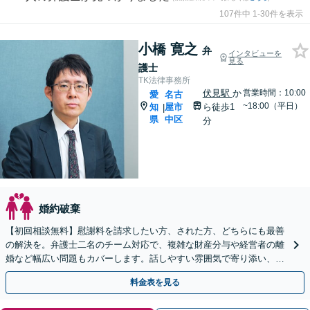
107件中 1-30件を表示
小橋 寛之
弁
インタビューを
見る
護士
TK法律事務所
伏見駅
か
営業時間：10:00
愛
名古
~18:00（平日）
知
屋市
ら徒歩1
|
県
中区
分
婚約破棄
【初回相談無料】慰謝料を請求したい方、された方、どちらにも最善
の解決を。弁護士二名のチーム対応で、複雑な財産分与や経営者の離
婚など幅広い問題もカバーします。話しやすい雰囲気で寄り添い、専
門家として確かな方針を導きます。まずはご相談を。
料金表を見る