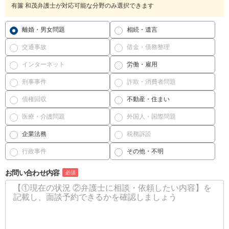
有簾 和茂弁護士が対応可能な分野のみ選択できます
離婚・男女問題
相続・遺言
交通事故
借金・債務整理
インターネット
労働・雇用
刑事事件
詐欺・消費者問題
債権回収
不動産・住まい
医療・介護問題
外国人・国際問題
企業法務
税務訴訟
行政事件
その他・不明
お問い合わせ内容
必須