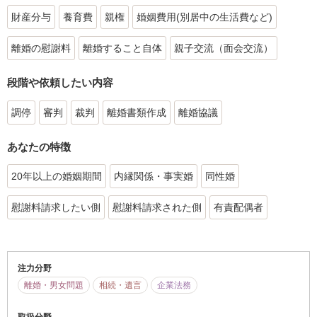
財産分与
養育費
親権
婚姻費用(別居中の生活費など)
離婚の慰謝料
離婚すること自体
親子交流（面会交流）
段階や依頼したい内容
調停
審判
裁判
離婚書類作成
離婚協議
あなたの特徴
20年以上の婚姻期間
内縁関係・事実婚
同性婚
慰謝料請求したい側
慰謝料請求された側
有責配偶者
注力分野
離婚・男女問題
相続・遺言
企業法務