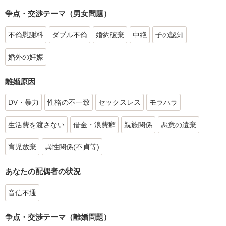
争点・交渉テーマ（男女問題）
不倫慰謝料
ダブル不倫
婚約破棄
中絶
子の認知
婚外の妊娠
離婚原因
DV・暴力
性格の不一致
セックスレス
モラハラ
生活費を渡さない
借金・浪費癖
親族関係
悪意の遺棄
育児放棄
異性関係(不貞等)
あなたの配偶者の状況
音信不通
争点・交渉テーマ（離婚問題）