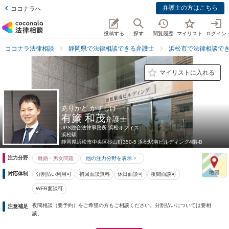
弁護士の方はこちら
ココナラへ
投稿する
探す
閲覧履歴
マイリスト
ログイン
ココナラ法律相談
静岡県で法律相談できる弁護士
浜松市で法律相談で
マイリストに入れる
ありかど かずしげ
有簾 和茂
弁護士
JPS総合法律事務所 浜松オフィス
浜松駅
静岡県
浜松市中央区砂山町350-5 浜松駅南ビルディング4階-B
注力分野
離婚・男女問題
他の注力分野を表示
対応体制
分割払い利用可
初回面談無料
休日面談可
夜間面談可
WEB面談可
夜間相談（要予約）をご希望の方もご相談ください。分割払いについては要相
注意補足
談。