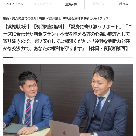
プロフィール
インタビュー
事例紹介
料金表
注力分野
離婚・男女問題での強み | 有簾 和茂弁護士 JPS総合法律事務所 浜松オフィス
【浜松駅3分】【初回相談無料】「親身に寄り添うサポート」「ニ
ーズに合わせた料金プラン」不安を抱える方の心強い味方として
寄り添うので、ぜひ安心してご相談ください「冷静な判断力と確
かな交渉力で、あなたの権利を守ります」【休日・夜間相談可】