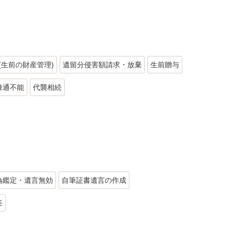
(生前の財産管理)
遺留分侵害額請求・放棄
生前贈与
疎通不能
代襲相続
偽鑑定・遺言無効
自筆証書遺言の作成
任