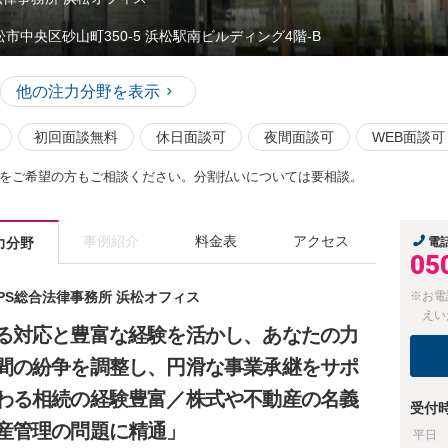
松市中央区砂山町350-5 浜松駅南ビルディング4階-B
他の注力分野を表示
初回面談無料
休日面談可
夜間面談可
WEB面談可
をご希望の方もご相談ください。分割払いについては要相談。
事例紹介
料金表
アクセス
力分野
電
05
JPS総合法律事務所 浜松オフィス
※お電
えい
る対応と豊富な経験を活かし、あなたの力
間の紛争を調整し、円滑な事業承継をサポ
わる相続の経験豊富／株式や不動産の名義
受付
産管理の問題に精通」
平日