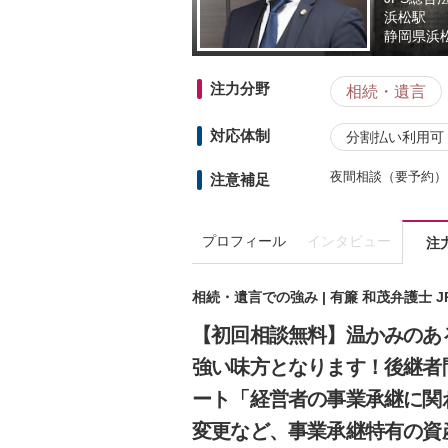
浜松駅
静岡県
浜
注力分野
相続・遺言
対応体制
分割払い利用可
夜間相談（要予約）
注意補足
プロフィール
インタビュー
注
相続・遺言での強み | 有簾 和茂弁護士 
【初回相談無料】温かみのあ
強い味方となります！後継者
ート「経営者の事業承継に関
変更など、事業承継特有の資