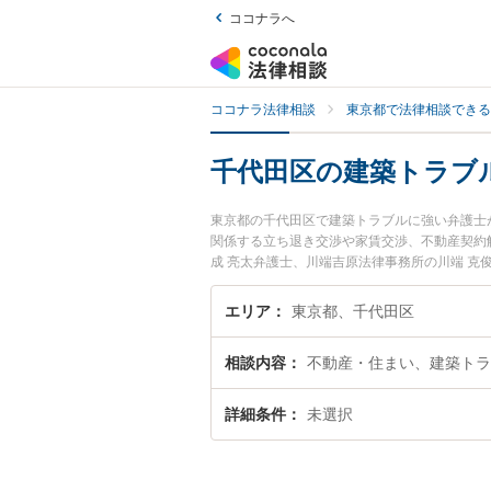
ココナラへ
ココナラ法律相談
東京都で法律相談できる
千代田区の建築トラブ
東京都の千代田区で建築トラブルに強い弁護士
関係する立ち退き交渉や家賃交渉、不動産契約
成 亮太弁護士、川端吉原法律事務所の川端 
ブルを今すぐに弁護士に相談したい』『建築ト
士に相談予約したい』などでお困りの相談者さ
エリア
東京都、千代田区
相談内容
不動産・住まい、建築トラ
詳細条件
未選択