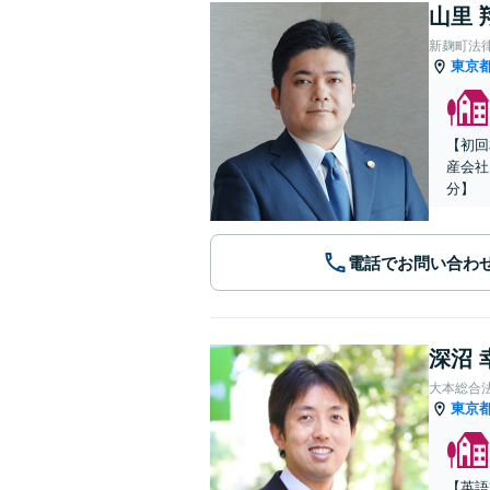
山里 
新麹町法
東京
【初回
産会社
分】
電話でお問い合わ
深沼 
大本総合
東京
【英語