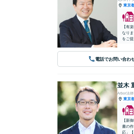
東京
【有楽
なりま
をご提
電話でお問い合わ
並木 
Arbor法
東京
【新御
書の作
応」【