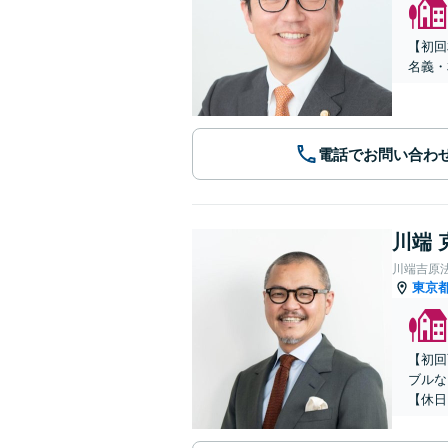
【初回
名義・
電話でお問い合わ
川端 
川端吉原
東京
【初回
ブルな
【休日