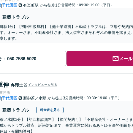
都
千代田区
有楽町駅
から徒歩1分
営業時間：09:30~19:00（平日）
|
建築トラブル
町駅1分】【初回相談無料】【他士業連携】不動産トラブルは、立場や契約
す。オーナーさま、不動産会社さま、法人借主さまそれぞれの事情を踏まえ
案します。
せ
メール
重伸
弁護士
インタビューを見る
律事務所
都
千代田区
新御茶ノ水駅
から徒歩3分
営業時間：09:30~19:00（平日）
|
建築トラブル
料金表を見る
茶ノ水駅3分】【初回相談無料】【顧問契約可】「不動産会社・オーナーさ
成からトラブル対応、訴訟対応まで、事業運営に関わるあらゆる法的側面を
休日・夜間相談可】