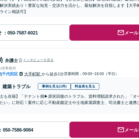
解決実績あり！豊富な知見・交渉力を活かし、最短解決を目指します【大手
ライン相談可】
せ
メール
尚
弁護士
インタビューを見る
法律事務所
都
千代田区
大手町駅
から徒歩1分
営業時間：09:00~18:00（平日）
|
建築トラブル
事例を見る(1件)
料金表を見る
士も在籍】「テナント側▶︎原状回復のトラブル、賃料増額請求された」「オ
たい」に対応！案件に応じ不動産鑑定士や土地家屋調査士、司法書士と連携
メール