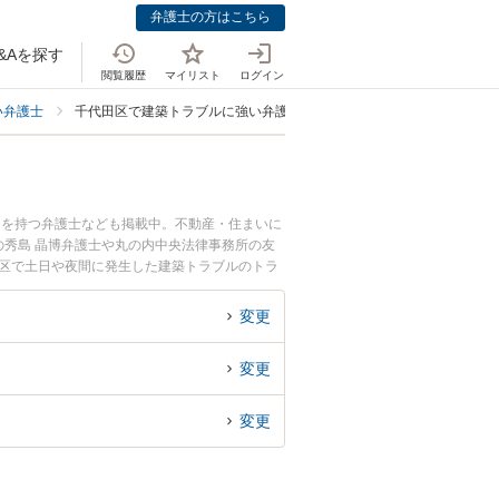
弁護士の方はこちら
&Aを探す
閲覧履歴
マイリスト
ログイン
い弁護士
千代田区で建築トラブルに強い弁護士
例を持つ弁護士なども掲載中。不動産・住まいに
秀島 晶博弁護士や丸の内中央法律事務所の友
田区で土日や夜間に発生した建築トラブルのトラ
建築トラブルを法律相談できる千代田区内の弁護
変更
変更
変更