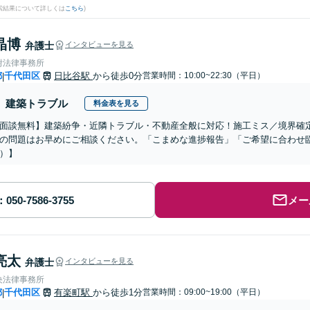
検索結果について詳しくは
こちら
)
晶博
弁護士
インタビューを見る
附法律事務所
都
千代田区
日比谷駅
から徒歩0分
営業時間：10:00~22:30（平日）
|
建築トラブル
料金表を見る
面談無料】建築紛争・近隣トラブル・不動産全般に対応！施工ミス／境界確
の問題はお早めにご相談ください。「こまめな進捗報告」「ご希望に合わせ
）】
メー
亮太
弁護士
インタビューを見る
央法律事務所
都
千代田区
有楽町駅
から徒歩1分
営業時間：09:00~19:00（平日）
|