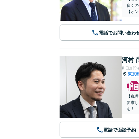
多くの
【オン
電話でお問い合わ
河村 
和田倉門
東京
【税理
要求し
を！
電話で面談予約