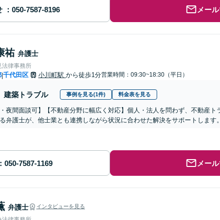
せ
メール
康祐
弁護士
見法律事務所
都
千代田区
小川町駅
から徒歩1分
営業時間：09:30~18:30（平日）
|
建築トラブル
事例を見る(1件)
料金表を見る
・夜間面談可】【不動産分野に幅広く対応】個人・法人を問わず、不動産ト
る弁護士が、他士業とも連携しながら状況に合わせた解決をサポートします
メール
薫
弁護士
インタビューを見る
央法律事務所