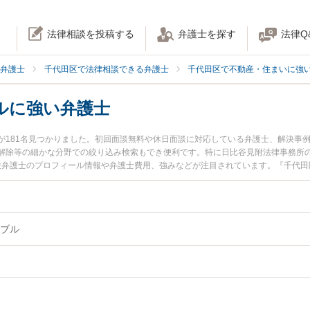
法律相談を投稿する
弁護士を探す
法律Q
弁護士
千代田区で法律相談できる弁護士
千代田区で不動産・住まいに強
ルに強い弁護士
が181名見つかりました。初回面談無料や休日面談に対応している弁護士、解決事
解除等の細かな分野での絞り込み検索もでき便利です。特に日比谷見附法律事務所の
克俊弁護士のプロフィール情報や弁護士費用、強みなどが注目されています。『千代
ラブルのトラブル解決の実績豊富な近くの弁護士を検索したい』『初回相談無料で
んにおすすめです。
ブル