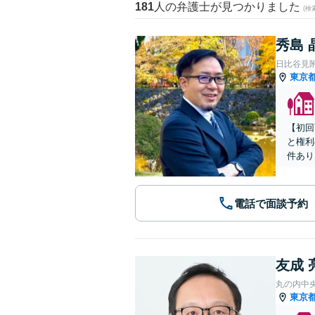
181
人の弁護士が見つかりました
(
秀島 
日比谷見
東京
【初回
と権利
件あり
電話で面談予約
友成 
丸の内中
東京