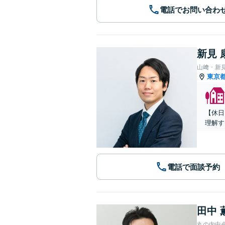
電話でお問い合わ
新見 
山﨑・新
東京
【休日
理解す
電話で面談予約
田中 
丸の内中