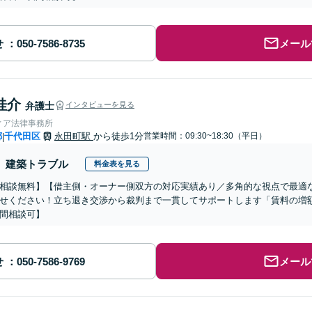
せ
メール
桂介
弁護士
インタビューを見る
ィア法律事務所
都
千代田区
永田町駅
から徒歩1分
営業時間：09:30~18:30（平日）
|
建築トラブル
料金表を見る
相談無料】【借主側・オーナー側双方の対応実績あり／多角的な視点で最適
せください！立ち退き交渉から裁判まで一貫してサポートします「賃料の増
間相談可】
せ
メール