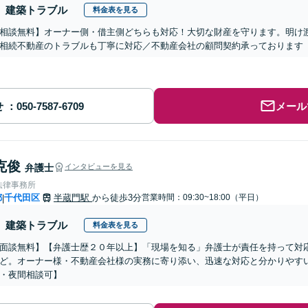
建築トラブル
料金表を見る
相談無料】オーナー側・借主側どちらも対応！大切な財産を守ります。明け
相続不動産のトラブルも丁寧に対応／不動産会社の顧問契約承っております
せ
メール
克俊
弁護士
インタビューを見る
法律事務所
都
千代田区
半蔵門駅
から徒歩3分
営業時間：09:30~18:00（平日）
|
建築トラブル
料金表を見る
面談無料】【弁護士歴２０年以上】「現場を知る」弁護士が責任を持って対
ど。オーナー様・不動産会社様の実務に寄り添い、迅速な対応と分かりやす
・夜間相談可】