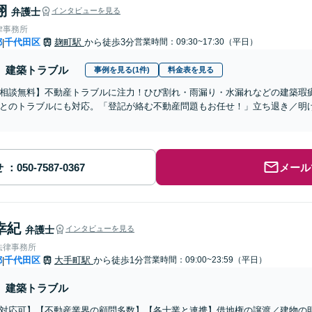
翔
弁護士
インタビューを見る
律事務所
都
千代田区
麹町駅
から徒歩3分
営業時間：09:30~17:30（平日）
|
建築トラブル
事例を見る(1件)
料金表を見る
相談無料】不動産トラブルに注力！ひび割れ・雨漏り・水漏れなどの建築瑕
とのトラブルにも対応。「登記が絡む不動産問題もお任せ！」立ち退き／明け
せ
メール
幸紀
弁護士
インタビューを見る
法律事務所
都
千代田区
大手町駅
から徒歩1分
営業時間：09:00~23:59（平日）
|
建築トラブル
対応可】【不動産業界の顧問多数】【各士業と連携】借地権の譲渡／建物の