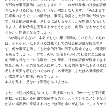
う部分が事実摘示にあたりますので、これが対象者の社会的評価
を低下させるに足りるかどうかが問題となります。「Aはまるで
犯罪者のようで、」の部分は、事実を前提とした評価の部分なの
で、社会的評価を低下させるに足りるかどうかが問題となるとい
うより、名誉感情を侵害するかどうかとか、侮辱になるかどうか
とかが、問題となるでしょう。

「Aが顔を出さない、本名でもない形で活動している方」であれ
ば、そもそも、低下させる対象としての社会的評価が観念でき
ず、何か事実を示しても社会的評価の低下も観念できない可能性
もあるでしょう。一方で、Aが、筆名を利用して社会的又は経済
的活動を行なっている場合、その筆名に社会的評価が観念できる
場合があり、その筆名の人に対して、社会的評価を低下させるに
足りる事実を示したのであれば、名誉毀損（または名誉権侵害）
が成立する可能性があるでしょう。

本人が見る、見ないは関係がありません。

また、上記の投稿をAに対して直接送ったり、Twitterなど不特定
多数が目に見える範囲で投稿するのと、元々アンチコメントなど
が多い掲示板に投稿するのとでは何か違いがあるのでしょうか？
