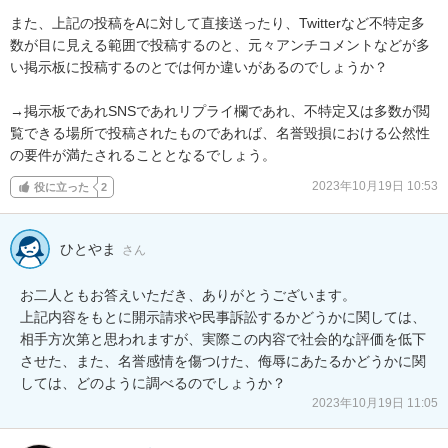
また、上記の投稿をAに対して直接送ったり、Twitterなど不特定多
数が目に見える範囲で投稿するのと、元々アンチコメントなどが多
い掲示板に投稿するのとでは何か違いがあるのでしょうか？

→掲示板であれSNSであれリプライ欄であれ、不特定又は多数が閲
覧できる場所で投稿されたものであれば、名誉毀損における公然性
の要件が満たされることとなるでしょう。
2023年10月19日 10:53
役に立った
2
ひとやま
さん
お二人ともお答えいただき、ありがとうございます。

上記内容をもとに開示請求や民事訴訟するかどうかに関しては、
相手方次第と思われますが、実際この内容で社会的な評価を低下
させた、また、名誉感情を傷つけた、侮辱にあたるかどうかに関
しては、どのように調べるのでしょうか？
2023年10月19日 11:05