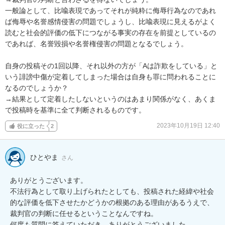
一般論として、比喩表現であってそれが純粋に侮辱行為なのであれ
ば侮辱や名誉感情侵害の問題でしょうし、比喩表現に見えるがよく
読むと社会的評価の低下につながる事実の存在を前提としているの
であれば、名誉毀損や名誉権侵害の問題となるでしょう。

自身の投稿その1回以降、それ以外の方が「Aは詐欺をしている」と
いう誹謗中傷が定着してしまった場合は自身も罪に問われることに
なるのでしょうか？

→結果として定着したしないというのはあまり関係がなく、あくま
で投稿時を基準に全て判断されるものです。
2023年10月19日 12:40
役に立った
2
ひとやま
さん
ありがとうございます。

不法行為として取り上げられたとしても、投稿された経緯や社会
的な評価を低下させたかどうかの根拠のある理由があるうえで、
裁判官の判断に任せるということなんですね。

何度も質問に答えていただき、ありがとうございました。