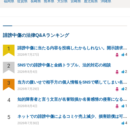
福岡県
佐賀県
長崎県
熊本県
大分県
宮崎県
鹿児島県
沖縄県
誹謗中傷の法律Q&Aランキング
1
誹謗中傷に当たる内容を投稿したかもしれない。開示請求や民事刑事裁判に発展しうるのか教えて欲しい。
4
2026年7月27日
2
SNSでの誹謗中傷と金銭トラブル、法的対応の相談
2
2026年8月4日
3
当方の腹いせで相手方の個人情報をSNSで晒してしまい名誉毀損させてしまったかもしれない
2
2026年7月29日
4
知的障害者と言う文言が名誉毀損か名誉感情の侵害になるか教えてほしい。
1
2026年8月4日
5
ネットでの誹謗中傷によるコミケ売上減少、損害賠償は可能か？
4
2026年7月30日