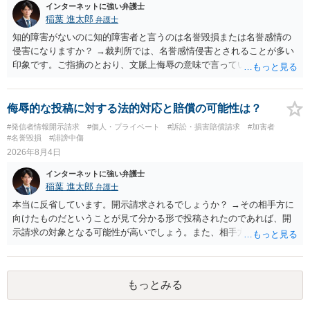
インターネットに強い弁護士
稲葉 進太郎
弁護士
知的障害がないのに知的障害者と言うのは名誉毀損または名誉感情の
侵害になりますか？ →裁判所では、名誉感情侵害とされることが多い
印象です。ご指摘のとおり、文脈上侮辱の意味で言っている点も加味
されていると思います。
侮辱的な投稿に対する法的対応と賠償の可能性は？
#発信者情報開示請求
#個人・プライベート
#訴訟・損害賠償請求
#加害者
#名誉毀損
#誹謗中傷
2026年8月4日
インターネットに強い弁護士
稲葉 進太郎
弁護士
本当に反省しています。開示請求されるでしょうか？ →その相手方に
向けたものだということが見て分かる形で投稿されたのであれば、開
示請求の対象となる可能性が高いでしょう。また、相手方の投稿した
文章からすると、実際に発信者情報開示請求がなされる可能性がある
と存じます。発信者情報開示請求が進むと、投稿に使った回線の契約
者のところに、意見照会がなされます。アカウント情報開示の場合
もっとみる
は、アカウントの登録メールに意見照会がなされます。 また、された
場合賠償金はいくらでしょうか。 →ケースバイケースであり、数万円