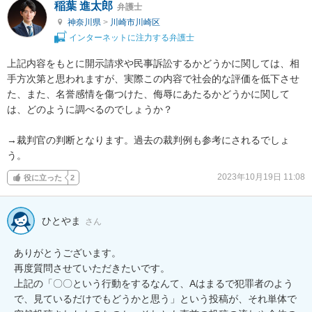
稲葉 進太郎
弁護士
神奈川県
>
川崎市川崎区
インターネットに注力する弁護士
上記内容をもとに開示請求や民事訴訟するかどうかに関しては、相
手方次第と思われますが、実際この内容で社会的な評価を低下させ
た、また、名誉感情を傷つけた、侮辱にあたるかどうかに関して
は、どのように調べるのでしょうか？

→裁判官の判断となります。過去の裁判例も参考にされるでしょ
う。
2023年10月19日 11:08
役に立った
2
ひとやま
さん
ありがとうございます。

再度質問させていただきたいです。

上記の「〇〇という行動をするなんて、Aはまるで犯罪者のよう
で、見ているだけでもどうかと思う」という投稿が、それ単体で