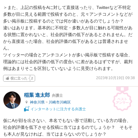
＞また、上記の投稿をAに対して直接送ったり、Twitterなど不特定
多数が目に見える範囲で投稿するのと、元々アンチコメントなどが
多い掲示板に投稿するのとでは何か違いがあるのでしょうか？

違いはあります。基本的に不特定・多数人が目に触れる可能性があ
る状態に置かれないと、社会的評価の低下があるとされません。だ
から直接送った場合、社会的評価の低下があるとは普通されませ
ん。

ツイッターの場合とアンチコメントが多い掲示板で投稿する場合、
理論的には社会的評価の低下の度合いに差があるはずですが、裁判
例はあまりそこを区別していないように見受けられます。
2023年10月19日 09:38
役に立った
2
稲葉 進太郎
弁護士
神奈川県
>
川崎市川崎区
インターネットに注力する弁護士
仮にAが顔を出さない、本名でもない形で活動している方の場合、
社会的評価を低下させる投稿に当てはまるのでしょうか？　そもそ
も本人が見なければ、当てはまらないのでしょうか？
