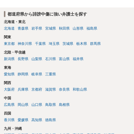
から１００万単位まで様々でしょう。裁判外であれば交渉して相手方
の請求額から減額することを試みることとなるでしょう。
都道府県から誹謗中傷に強い弁護士を探す
北海道・東北
北海道
青森県
岩手県
宮城県
秋田県
山形県
福島県
関東
東京都
神奈川県
千葉県
埼玉県
茨城県
栃木県
群馬県
北陸・甲信越
新潟県
長野県
山梨県
石川県
富山県
福井県
東海
愛知県
静岡県
岐阜県
三重県
関西
大阪府
兵庫県
京都府
滋賀県
奈良県
和歌山県
中国
広島県
岡山県
山口県
鳥取県
島根県
四国
香川県
愛媛県
高知県
徳島県
九州・沖縄