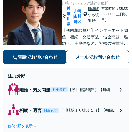
川崎パシフィック法律事務所
神
川崎駅
営業時間：09:00
川崎
奈
~22:00（土日祝
から徒
市川
|
川
日）
歩1分
崎区
県
【初回相談無料】インターネット関
係・相続・交通事故・借金問題・離
婚・刑事事件など、皆様の法律問題
を解決すべく、親身になって取り組
みます。クチコミ・リピーターの方
電話でお問い合わせ
メールでお問い合わせ
も多数。お気軽にお問い合わせ下さ
い。
注力分野
離婚・男女問題
【初回相談無料】【川崎駅
料金表有
徒歩1分】不貞行為の慰謝料
（請求された／請求した
い）・熟年離婚・年金分
相続・遺言
【川崎駅より徒歩１分】【初回相
料金表有
割・婚姻費用・養育費・財
談無料】遺産相続トラブルや遺言
産分与・離婚の慰謝料など
作成などの相続問題に豊富な実績
実績多数。川崎地域に根ざ
他3分野を表示
があります。安心・信頼・丁寧を
した弁護士として、あなた