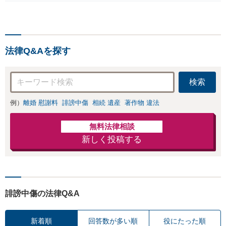
心がけ，質の高いリーガルサービ
の人生の再スタートを全力
スを目指しております。
で後押しします。
法律Q&Aを探す
検索
例）
離婚 慰謝料
誹謗中傷
相続 遺産
著作物 違法
無料法律相談
新しく投稿する
誹謗中傷の法律Q&A
新着順
回答数が多い順
役にたった順