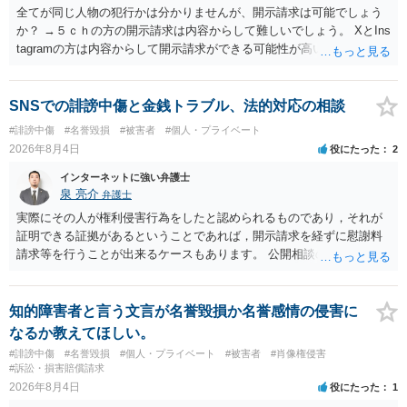
全てが同じ人物の犯行かは分かりませんが、開示請求は可能でしょう
か？ →５ｃｈの方の開示請求は内容からして難しいでしょう。 XとIns
tagramの方は内容からして開示請求ができる可能性が高いでしょう。
ただ、アカウントが削除されていると開示請求は失敗する可能性が高
いでしょう。７月中にアカウントが削除されている場合、今から進め
ても失敗する可能性が高いように思われます。 相手を特定できた場
SNSでの誹謗中傷と金銭トラブル、法的対応の相談
合、相手に全ての弁護士費用を負担させることは可能でしょうか？ →
#誹謗中傷
#名誉毀損
#被害者
#個人・プライベート
訴訟外の交渉で相手方が認めれば負担させることができるでしょう。
2026年8月4日
役にたった
2
訴訟で判決となった場合は、実際の弁護士費用が認められる場合と認
められない場合があり何ともいえないところでしょう。
インターネットに強い弁護士
泉 亮介
弁護士
実際にその人が権利侵害行為をしたと認められるものであり，それが
証明できる証拠があるということであれば，開示請求を経ずに慰謝料
請求等を行うことが出来るケースもあります。 公開相談の場では回答
は難しいかと思われますので，お手持ちの証拠資料を持参の上弁護士
に個別に相談されると良いでしょう。
知的障害者と言う文言が名誉毀損か名誉感情の侵害に
なるか教えてほしい。
#誹謗中傷
#名誉毀損
#個人・プライベート
#被害者
#肖像権侵害
#訴訟・損害賠償請求
2026年8月4日
役にたった
1