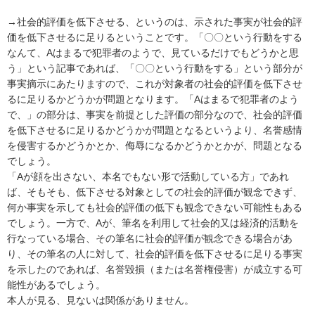
→社会的評価を低下させる、というのは、示された事実が社会的評
価を低下させるに足りるということです。「〇〇という行動をする
なんて、Aはまるで犯罪者のようで、見ているだけでもどうかと思
う」という記事であれば、「〇〇という行動をする」という部分が
事実摘示にあたりますので、これが対象者の社会的評価を低下させ
るに足りるかどうかが問題となります。「Aはまるで犯罪者のよう
で、」の部分は、事実を前提とした評価の部分なので、社会的評価
を低下させるに足りるかどうかが問題となるというより、名誉感情
を侵害するかどうかとか、侮辱になるかどうかとかが、問題となる
でしょう。

「Aが顔を出さない、本名でもない形で活動している方」であれ
ば、そもそも、低下させる対象としての社会的評価が観念できず、
何か事実を示しても社会的評価の低下も観念できない可能性もある
でしょう。一方で、Aが、筆名を利用して社会的又は経済的活動を
行なっている場合、その筆名に社会的評価が観念できる場合があ
り、その筆名の人に対して、社会的評価を低下させるに足りる事実
を示したのであれば、名誉毀損（または名誉権侵害）が成立する可
能性があるでしょう。

本人が見る、見ないは関係がありません。
