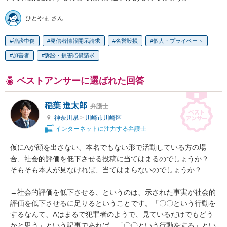
ひとやま さん
誹謗中傷
発信者情報開示請求
名誉毀損
個人・プライベート
加害者
訴訟・損害賠償請求
ベストアンサーに選ばれた回答
稲葉 進太郎
弁護士
神奈川県
>
川崎市川崎区
インターネットに注力する弁護士
仮にAが顔を出さない、本名でもない形で活動している方の場
合、社会的評価を低下させる投稿に当てはまるのでしょうか？　
そもそも本人が見なければ、当てはまらないのでしょうか？

→社会的評価を低下させる、というのは、示された事実が社会的
評価を低下させるに足りるということです。「〇〇という行動を
するなんて、Aはまるで犯罪者のようで、見ているだけでもどう
かと思う」という記事であれば、「〇〇という行動をする」とい