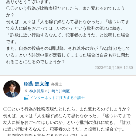
ありがとうございます。

〇〇という行為が比喩表現だとしたら、また変わるのでしょう
か？

例えば、元々は「人を騙す奴なんて思わなかった」「嘘ついてま
で友人に飯をおごってほしいのか」という批判の流れに続き、
「詐欺に近い行動するなんて、犯罪者のようだ」と投稿した場合
です。

また、自身の投稿その1回以降、それ以外の方が「Aは詐欺をして
いる」という誹謗中傷が定着してしまった場合は自身も罪に問わ
れることになるのでしょうか？
2023年10月19日 12:30
稲葉 進太郎
弁護士
神奈川県
>
川崎市川崎区
インターネットに注力する弁護士
〇〇という行為が比喩表現だとしたら、また変わるのでしょうか？

例えば、元々は「人を騙す奴なんて思わなかった」「嘘ついてまで
友人に飯をおごってほしいのか」という批判の流れに続き、「詐欺
に近い行動するなんて、犯罪者のようだ」と投稿した場合です。

→裁判官の判断と言わざるを得ないでしょう。
