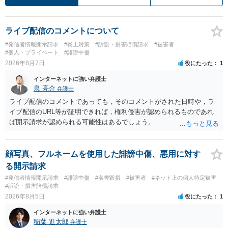
ライブ配信のコメントについて
#発信者情報開示請求
#炎上対策
#訴訟・損害賠償請求
#被害者
#個人・プライベート
#誹謗中傷
2026年8月7日
役にたった
1
インターネットに強い弁護士
泉 亮介
弁護士
ライブ配信のコメントであっても，そのコメントがされた日時や，ラ
イブ配信のURL等が証明できれば，権利侵害が認められるものであれ
ば開示請求が認められる可能性はあるでしょう。
顔写真、フルネームを使用した誹謗中傷、悪用に対す
る開示請求
#発信者情報開示請求
#誹謗中傷
#名誉毀損
#被害者
#ネット上の個人特定被害
#訴訟・損害賠償請求
2026年8月5日
役にたった
1
インターネットに強い弁護士
稲葉 進太郎
弁護士