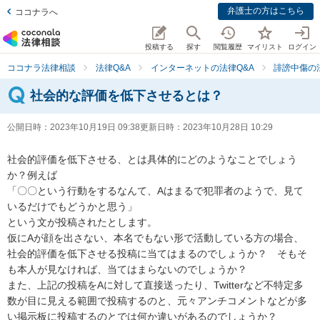
弁護士の方はこちら
ココナラへ
投稿する
探す
閲覧履歴
マイリスト
ログイン
ココナラ法律相談
法律Q&A
インターネットの法律Q&A
誹謗中傷の
社会的な評価を低下させるとは？
公開日時：
2023年10月19日 09:38
更新日時：
2023年10月28日 10:29
社会的評価を低下させる、とは具体的にどのようなことでしょう
か？例えば

「〇〇という行動をするなんて、Aはまるで犯罪者のようで、見て
いるだけでもどうかと思う」

という文が投稿されたとします。

仮にAが顔を出さない、本名でもない形で活動している方の場合、
社会的評価を低下させる投稿に当てはまるのでしょうか？　そもそ
も本人が見なければ、当てはまらないのでしょうか？

また、上記の投稿をAに対して直接送ったり、Twitterなど不特定多
数が目に見える範囲で投稿するのと、元々アンチコメントなどが多
い掲示板に投稿するのとでは何か違いがあるのでしょうか？