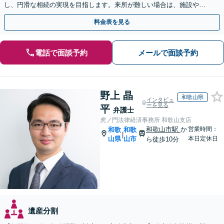
し、円滑な相続の実現を目指します。来所が難しい場合は、施設や病
院への出張相談も対応可能です【弁護士歴19年以上】
料金表を見る
電話で面談予約
メールで面談予約
野上 晶
和歌山県
インタビュ
ーを見る
平
弁護士
虎ノ門法律経済事務所 和歌山支店
和歌山市駅
か
営業時間：
和歌
和歌
|
山県
山市
本日定休日
ら徒歩10分
遺産分割