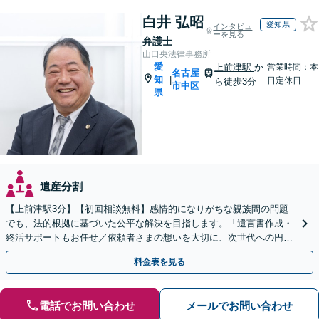
白井 弘昭
愛知県
インタビュ
ーを見る
弁護士
山口央法律事務所
愛
上前津駅
か
営業時間：本
名古屋
知
|
日定休日
ら徒歩3分
市中区
県
遺産分割
【上前津駅3分】【初回相談無料】感情的になりがちな親族間の問題
でも、法的根拠に基づいた公平な解決を目指します。「遺言書作成・
終活サポートもお任せ／依頼者さまの想いを大切に、次世代への円滑
な財産承継をお手伝いします」【休日・夜間相談可】
料金表を見る
電話でお問い合わせ
メールでお問い合わせ