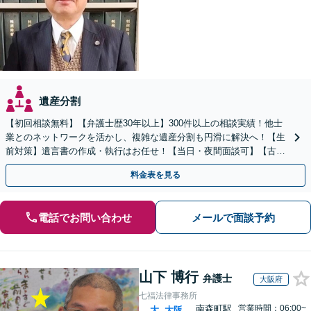
遺産分割
【初回相談無料】【弁護士歴30年以上】300件以上の相談実績！他士
業とのネットワークを活かし、複雑な遺産分割も円滑に解決へ！【生
前対策】遺言書の作成・執行はお任せ！【当日・夜間面談可】【古町
地区・中央区役所徒歩2分】
料金表を見る
電話でお問い合わせ
メールで面談予約
山下 博行
弁護士
大阪府
七福法律事務所
南森町駅
営業時間：06:00~
大
大阪