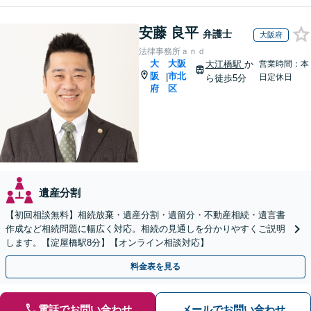
安藤 良平
弁護士
大阪府
法律事務所ａｎｄ
大
大阪
大江橋駅
か
営業時間：本
阪
市北
|
日定休日
ら徒歩5分
府
区
遺産分割
【初回相談無料】相続放棄・遺産分割・遺留分・不動産相続・遺言書
作成など相続問題に幅広く対応。相続の見通しを分かりやすくご説明
します。【淀屋橋駅8分】【オンライン相談対応】
料金表を見る
電話でお問い合わせ
メールでお問い合わせ