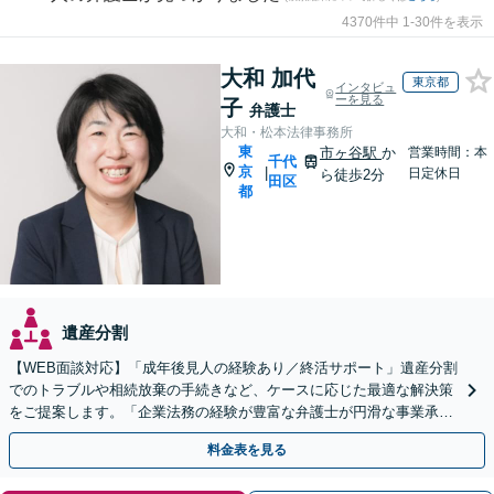
4370件中 1-30件を表示
大和 加代
東京都
インタビュ
ーを見る
子
弁護士
大和・松本法律事務所
東
市ヶ谷駅
か
営業時間：本
千代
京
|
日定休日
ら徒歩2分
田区
都
遺産分割
【WEB面談対応】「成年後見人の経験あり／終活サポート」遺産分割
でのトラブルや相続放棄の手続きなど、ケースに応じた最適な解決策
をご提案します。「企業法務の経験が豊富な弁護士が円滑な事業承継
をお手伝い／MBAホルダーの弁護士」
料金表を見る