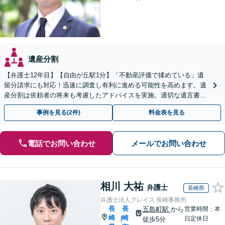
遺産分割
【弁護士12年目】【自由が丘駅1分】「不動産評価で揉めている」遺
留分請求にも対応！迅速に調査し有利に進める可能性を高めます。遺
産分割は依頼者の将来も考慮したアドバイスを実施。適切な遺言書作
成で、後のトラブル回避へ【初回来所面談1時間無料】
事例を見る(2件)
料金表を見る
電話でお問い合わせ
メールでお問い合わせ
相川 大祐
弁護士
長崎県
弁護士法人グレイス 長崎事務所
長
長
五島町駅
から
営業時間：本
崎
崎
|
日定休日
徒歩5分