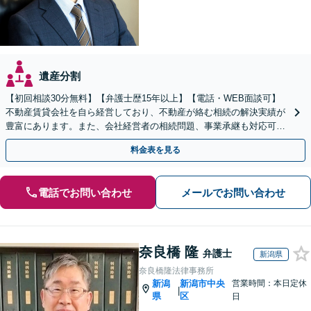
遺産分割
【初回相談30分無料】【弁護士歴15年以上】【電話・WEB面談可】
不動産賃貸会社を自ら経営しており、不動産が絡む相続の解決実績が
豊富にあります。また、会社経営者の相続問題、事業承継も対応可能
です。有利な結果が得られるよう尽力いたします。
料金表を見る
電話でお問い合わせ
メールでお問い合わせ
奈良橋 隆
弁護士
新潟県
奈良橋隆法律事務所
新潟
新潟市中央
営業時間：本日定休
|
県
区
日