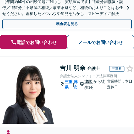
【年間約50件の相続問題に対応し、実績豊富です】遺産分割協議・調
停／遺留分／不動産の相続／事業承継など、相続のお困りごとはお任
せください。蓄積したノウハウや知見を活かし、スピーディに解決を
目指します【初回相談30分無料】【和歌山市駅５分】
料金表を見る
電話でお問い合わせ
メールでお問い合わせ
吉川 明奈
弁護士
三重県
弁護士法人シンフォニア法律事務所
津駅
から徒
営業時間：本日
三重
津
|
県
市
定休日
歩1分