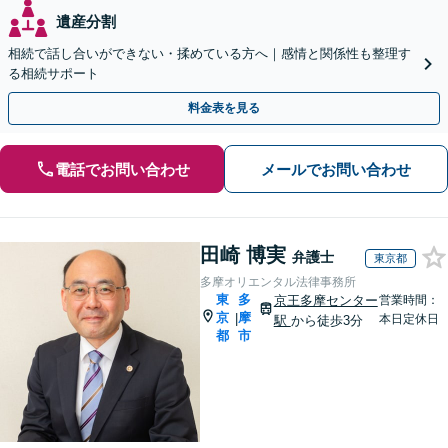
遺産分割
相続で話し合いができない・揉めている方へ｜感情と関係性も整理す
る相続サポート
料金表を見る
電話でお問い合わせ
メールでお問い合わせ
田崎 博実
弁護士
東京都
多摩オリエンタル法律事務所
東
多
京王多摩センター
営業時間：
京
摩
|
本日定休日
駅
から徒歩3分
都
市