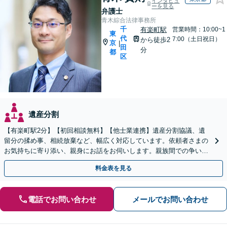
インタビュ
ーを見る
弁護士
青木綜合法律事務所
千
有楽町駅
営業時間：10:00~1
東
代
7:00（土日祝日）
から徒歩2
京
|
田
分
都
区
遺産分割
【有楽町駅2分】【初回相談無料】【他士業連携】遺産分割協議、遺
留分の揉め事、相続放棄など、幅広く対応しています。依頼者さまの
お気持ちに寄り添い、親身にお話をお伺いします。親族間での争いを
防ぐためにも、ぜひご相談ください。【WEB面談可】
料金表を見る
電話でお問い合わせ
メールでお問い合わせ