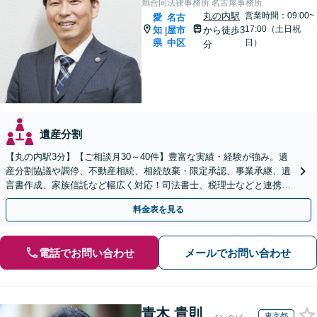
旭合同法律事務所 名古屋事務所
丸の内駅
営業時間：09:00~
愛
名古
17:00（土日祝
知
屋市
から徒歩3
|
県
中区
日）
分
遺産分割
【丸の内駅3分】【ご相談月30～40件】豊富な実績・経験が強み。遺
産分割協議や調停、不動産相続、相続放棄・限定承認、事業承継、遺
言書作成、家族信託など幅広く対応！司法書士、税理士などと連携し
て円滑な問題解決を目指します。【初回面談無料】
料金表を見る
電話でお問い合わせ
メールでお問い合わせ
青木 貴則
東京都