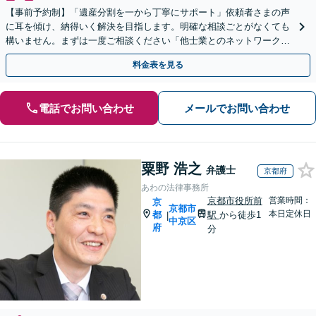
【事前予約制】「遺産分割を一から丁寧にサポート」依頼者さまの声
に耳を傾け、納得いく解決を目指します。明確な相談ごとがなくても
構いません。まずは一度ご相談ください「他士業とのネットワークで
多角的にフォロー」【完全個室対応】
料金表を見る
電話でお問い合わせ
メールでお問い合わせ
粟野 浩之
弁護士
京都府
あわの法律事務所
京都市役所前
営業時間：
京
京都市
本日定休日
都
駅
から徒歩1
|
中京区
府
分