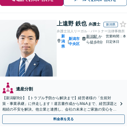
上遠野 鉄也
弁護士
新潟県
弁護士法人リーガル・パートナー法律事務所
新
新潟駅
か
営業時間：本
新潟市
潟
|
日定休日
ら徒歩8分
中央区
県
遺産分割
【新潟駅8分】【トラブル予防から解決まで】経営者様の「生前対
策・事業承継」に伴走します！遺言書作成からM&Aまで、経営課題と
相続の不安を解決。他士業と連携し、会社の未来とご家族の安心を守
る身近なパートナーです。【顧問先80社以上の実績】
料金表を見る