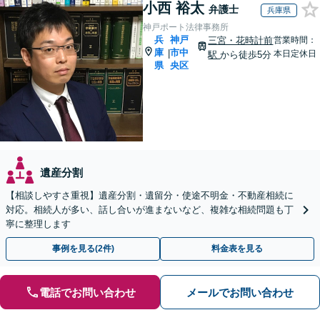
小西 裕太
弁護士
兵庫県
神戸ポート法律事務所
兵
神戸
三宮・花時計前
営業時間：
庫
市中
|
本日定休日
駅
から徒歩5分
県
央区
遺産分割
【相談しやすさ重視】遺産分割・遺留分・使途不明金・不動産相続に
対応。相続人が多い、話し合いが進まないなど、複雑な相続問題も丁
寧に整理します
事例を見る(2件)
料金表を見る
電話でお問い合わせ
メールでお問い合わせ