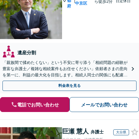
都
|
日定休日
ら徒歩2分
中京区
府
遺産分割
「親族間で揉めたくない」という不安に寄り添う「相続問題の経験が
豊富な弁護士／複雑な相続案件もお任せください」依頼者さまの意向
を第一に、利益の最大化を目指します。相続人同士の関係にも配慮
し、きめ細やかに対応
料金表を見る
電話でお問い合わせ
メールでお問い合わせ
巨瀬 慧人
弁護士
大分県