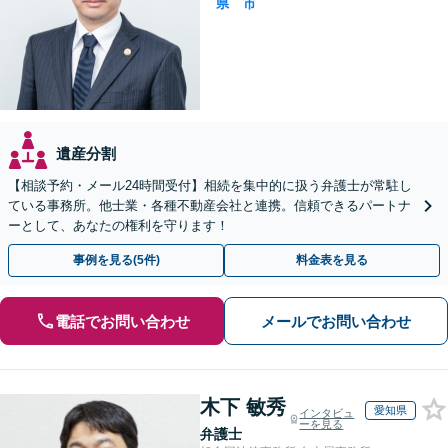
県
市
遺産分割
【相談予約・メール24時間受付】相続を集中的に扱う弁護士が常駐し
ている事務所。他士業・各種不動産会社と連携。信頼できるパートナ
ーとして、あなたの権利を守ります！
事例を見る(5件)
料金表を見る
電話でお問い合わせ
メールでお問い合わせ
木下 敏秀
愛知県
インタビュ
ーを見る
弁護士