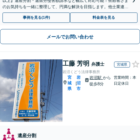
以上】遺産分割・遺留分侵害額請求など幅広く対応可能！依頼者さま
のお気持ちを一緒に整理して、円満な解決を目指します。他士業連携
でスピード解決【出張相談OK】
事例を見る(1件)
料金表を見る
メールでお問い合わせ
工藤 芳明
弁護士
宮城県
岩沼くどう法律事務所
宮
岩
岩沼駅
から
営業時間：本
城
沼
|
日定休日
徒歩8分
県
市
遺産分割