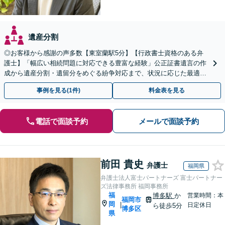
遺産分割
◎お客様から感謝の声多数【東室蘭駅5分】【行政書士資格のある弁
護士】「幅広い相続問題に対応できる豊富な経験」公正証書遺言の作
成から遺産分割・遺留分をめぐる紛争対応まで、状況に応じた最適な
方法をご提案します【夜間相談可】
事例を見る(1件)
料金表を見る
電話で面談予約
メールで面談予約
前田 貴史
弁護士
福岡県
弁護士法人富士パートナーズ 富士パートナー
ズ法律事務所 福岡事務所
福
博多駅
か
営業時間：本
福岡市
岡
|
日定休日
ら徒歩5分
博多区
県