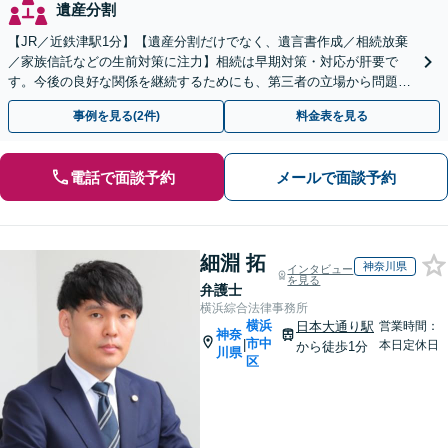
遺産分割
【JR／近鉄津駅1分】【遺産分割だけでなく、遺言書作成／相続放棄
／家族信託などの生前対策に注力】相続は早期対策・対応が肝要で
す。今後の良好な関係を継続するためにも、第三者の立場から問題を
精査し適切な対応策を考えます。お早めにご相談ください。
事例を見る(2件)
料金表を見る
電話で面談予約
メールで面談予約
細淵 拓
神奈川県
インタビュー
を見る
弁護士
横浜綜合法律事務所
横浜
日本大通り駅
営業時間：
神奈
市中
|
本日定休日
から徒歩1分
川県
区