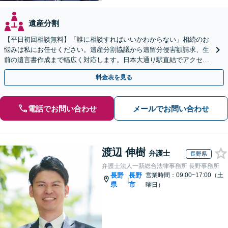
遺産分割
【平日初回相談無料】「誰に相談すればいいかわからない」相続のお
悩みは私にお任せください。遺産分割協議から遺留分侵害額請求、生
前の遺言書作成まで幅広く対応します。日本大通り駅直結でアクセス
良好。まずはご相談を。
料金表を見る
電話でお問い合わせ
メールでお問い合わせ
渡辺 伸樹
弁護士
長野県
弁護士法人一新総合法律事務所 長野事務所
長野
長野
営業時間：09:00~17:00（土
|
県
市
曜日）