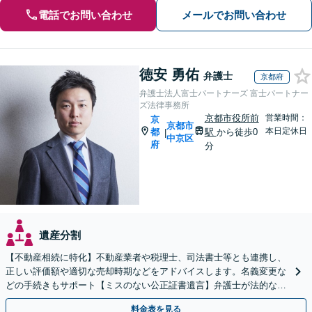
電話でお問い合わせ
メールでお問い合わせ
徳安 勇佑
弁護士
京都府
弁護士法人富士パートナーズ 富士パートナー
ズ法律事務所
京都市役所前
営業時間：
京
京都市
本日定休日
都
駅
から徒歩0
|
中京区
府
分
遺産分割
【不動産相続に特化】不動産業者や税理士、司法書士等とも連携し、
正しい評価額や適切な売却時期などをアドバイスします。名義変更な
どの手続きもサポート【ミスのない公正証書遺言】弁護士が法的な観
点から遺言書を作成します。
料金表を見る