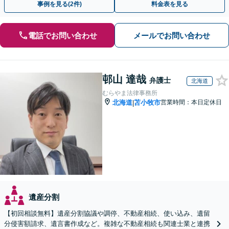
事例を見る(2件)
料金表を見る
電話でお問い合わせ
メールでお問い合わせ
邨山 達哉
弁護士
北海道
むらやま法律事務所
北海道
苫小牧市
営業時間：本日定休日
|
遺産分割
【初回相談無料】遺産分割協議や調停、不動産相続、使い込み、遺留
分侵害額請求、遺言書作成など。複雑な不動産相続も関連士業と連携