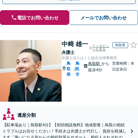
電話でお問い合わせ
メールでお問い合わせ
中﨑 雄一
鳥取県
インタビュ
ーを見る
弁護士
弁護士法人はくと総合法律事務所
鳥
鳥
鳥取駅
から
営業時間：本
取
取
|
日定休日
徒歩4分
県
市
遺産分割
【駐車場あり｜鳥取駅4分】【初回相談無料】地域密着｜鳥取の相続
トラブルはお任せください！手続きは弁護士が代行し、負担を軽減し
ます「争いになる前からの相続対策をサポート」相続人それぞれの立