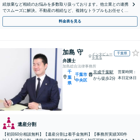
続放棄など相続のお悩みを多数取り扱っております。他士業との連携
でスムーズに解決。不動産の相続など、複雑なトラブルもお任せくだ
さい。【初回面談相談30分無料】
料金表を見る
加島 守
千葉県
インタビュー
を見る
弁護士
加島総合法律事務所
千
京成千葉駅
営業時間：
千葉市
葉
|
本日定休日
から徒歩2分
中央区
県
遺産分割
【初回60分相談無料】【遺産分割は着手金無料】【事務所実績300件