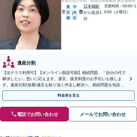
弁護士法人中田・島尾法律事務所 東京事務所
日本橋駅
営業時間：09:00~1
東
中
8:00（土曜日）
京
央
から徒歩1
|
都
区
分
遺産分割
【法テラス利用可】【オンライン面談可能】相続問題、「自分の代で
解決したい」想いに応えます。遺言、後見制度のお手伝いも致しま
す。遺産分割/放棄/遺言も粘り強く伴走し解決へ。相続問題を包括的
にサポート。
料金表を見る
電話でお問い合わせ
メールでお問い合わせ