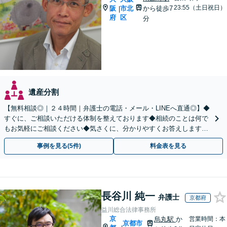
23:55（土日祝日）
阪
市北
から徒歩7
|
府
区
分
遺産分割
【無料相談◎｜２４時間｜弁護士の電話・メール・LINEへ直通◎】◆
すぐに、ご相談いただける体制を整えております◆相続のことは何で
もお気軽にご相談ください◆気さくに、分かりやすくお答えします。
弁護士直通LINE【@685dvpfm】
事例を見る(5件)
料金表を見る
長谷川 純一
弁護士
京都府
益川総合法律事務所
京
烏丸駅
か
営業時間：本
京都市