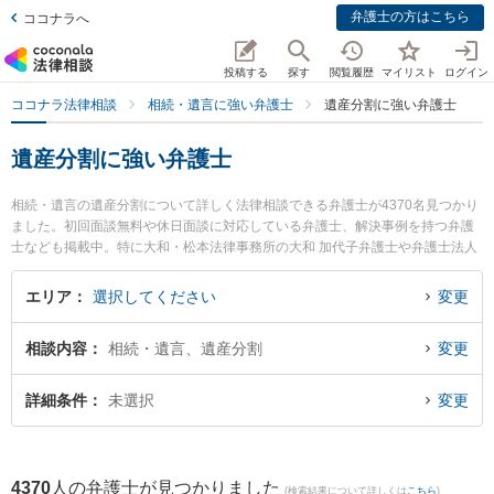
弁護士の方はこちら
ココナラへ
投稿する
探す
閲覧履歴
マイリスト
ログイン
ココナラ法律相談
相続・遺言に強い弁護士
遺産分割に強い弁護士
遺産分割に強い弁護士
相続・遺言の遺産分割について詳しく法律相談できる弁護士が4370名見つかり
ました。初回面談無料や休日面談に対応している弁護士、解決事例を持つ弁護
士なども掲載中。特に大和・松本法律事務所の大和 加代子弁護士や弁護士法人
富士パートナーズ 富士パートナーズ法律事務所の徳安 勇佑弁護士、弁護士法人
はくと総合法律事務所の中﨑 雄一弁護士のプロフィール情報や弁護士費用、強
エリア
選択してください
変更
みなどが注目されています。東京や大阪、名古屋といった大都市圏の弁護士か
ら福岡、札幌、仙台といった中核都市まで幅広く弁護士事務所を掲載。こんな
相談内容
相続・遺言、遺産分割
変更
法律相談をお持ちの方は是非ご利用ください。『東京都内で土日や夜間に発生
した遺産分割のトラブルを今すぐに弁護士に相談したい』『遺産分割のトラブ
ル解決の実績豊富な大阪の弁護士を検索したい』『初回相談無料で遺産分割の
詳細条件
未選択
変更
問題を法律相談できる名古屋市内の弁護士に相談予約したい』などでお困りの
相談者さんにおすすめです。
4370
人の弁護士が見つかりました
(検索結果について詳しくは
こちら
)