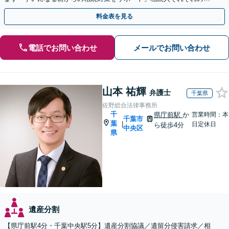
場を尊重し、冷静に対立の解消を目指します。
料金表を見る
電話でお問い合わせ
メールでお問い合わせ
山本 祐輝
弁護士
千葉県
佐野総合法律事務所
千
県庁前駅
か
営業時間：本
千葉市
葉
|
日定休日
ら徒歩4分
中央区
県
遺産分割
【県庁前駅4分・千葉中央駅5分】遺産分割協議／遺留分侵害請求／相