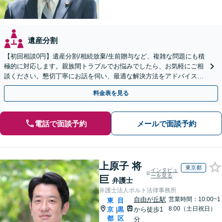
遺産分割
【初回相談0円】遺産分割/相続放棄/生前贈与など、複雑な問題にも積
極的に対応します。親族間トラブルでお悩みでしたら、お気軽にご相
談ください。懇切丁寧にお話を伺い、最適な解決方法をアドバイスし
ます。【相続は法律のプロにお任せ】
料金表を見る
電話で面談予約
メールで面談予約
上原子 将
東京都
インタビュ
ーを見る
巨
弁護士
弁護士法人ポルト法律事務所
自由が丘駅
営業時間：10:00~1
東
目
8:00（土日祝日）
京
黒
から徒歩1
|
都
区
分