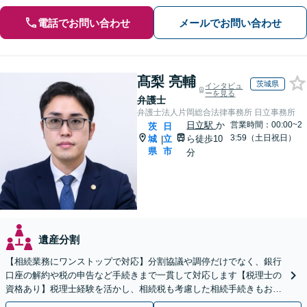
電話でお問い合わせ
メールでお問い合わせ
髙梨 亮輔
茨城県
インタビュ
ーを見る
弁護士
弁護士法人片岡総合法律事務所 日立事務所
日立駅
か
営業時間：00:00~2
茨
日
3:59（土日祝日）
城
立
ら徒歩10
|
県
市
分
遺産分割
【相続業務にワンストップで対応】分割協議や調停だけでなく、銀行
口座の解約や税の申告など手続きまで一貫して対応します【税理士の
資格あり】税理士経験を活かし、相続税も考慮した相続手続きもお任
せください【初回相談無料】任意後見や生前贈与なども対応