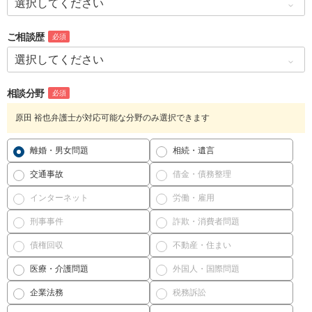
ご相談歴
必須
相談分野
必須
原田 裕也弁護士が対応可能な分野のみ選択できます
離婚・男女問題
相続・遺言
交通事故
借金・債務整理
インターネット
労働・雇用
刑事事件
詐欺・消費者問題
債権回収
不動産・住まい
医療・介護問題
外国人・国際問題
企業法務
税務訴訟