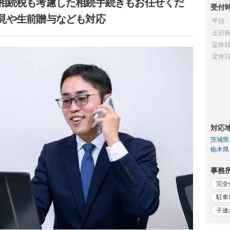
相続税も考慮した相続手続きもお任せくだ
受付
見や生前贈与なども対応
平日
土日
定休
定休
対応
茨城県
栃木県
事務
完全
駐車
子連