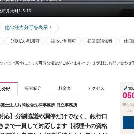
市弁天町1-3-16
他の注力分野を表示
分割払い利用可
後払い利用可
初回面談無料
休日
ついては案件によって可能な場合がございますので、お気軽にお問い合わせ
事例紹介
料金表
アクセス
力分野
電
05
 弁護士法人片岡総合法律事務所 日立事務所
※お電
えい
対応】分割協議や調停だけでなく、銀行口
きまで一貫して対応します【税理士の資格