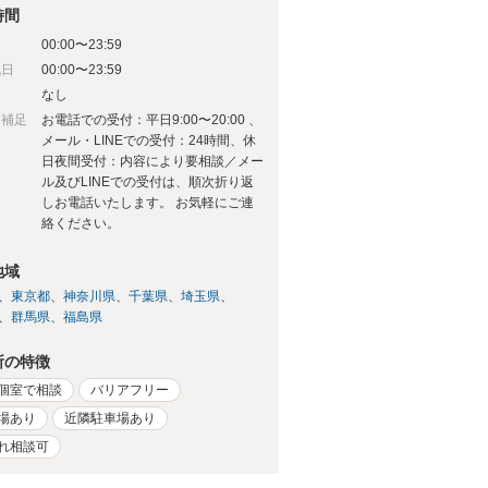
時間
00:00〜23:59
祝日
00:00〜23:59
日
なし
日補足
お電話での受付：平日9:00〜20:00 、
メール・LINEでの受付：24時間、休
日夜間受付：内容により要相談／メー
ル及びLINEでの受付は、順次折り返
しお電話いたします。 お気軽にご連
絡ください。
地域
東京都
神奈川県
千葉県
埼玉県
群馬県
福島県
所の特徴
個室で相談
バリアフリー
場あり
近隣駐車場あり
れ相談可