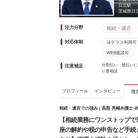
日立駅
茨城県
日立
注力分野
相続・遺言
対応体制
法テラス利用可
WEB面談可
分割払い、後払いに
注意補足
り要相談
プロフィール
インタビュー
注
相続・遺言での強み | 髙梨 亮輔弁護士
【相続業務にワンストップで
座の解約や税の申告など手続