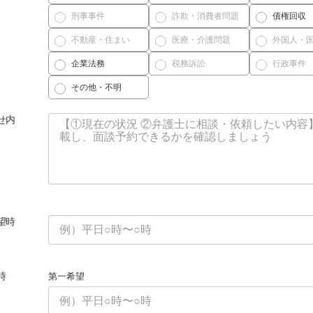
刑事事件
詐欺・消費者問題
債権回収
不動産・住まい
医療・介護問題
外国人・
企業法務
税務訴訟
行政事件
その他・不明
せ内
望時
時
第一希望