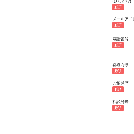
(ひらがな)
必須
メールアド
必須
電話番号
必須
都道府県
必須
ご相談歴
必須
相談分野
必須