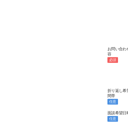
お問い合わ
容
必須
折り返し希
間帯
任意
面談希望日
任意