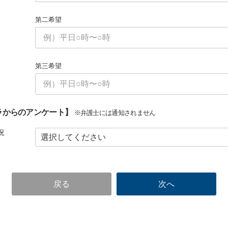
第二希望
第三希望
ラからのアンケート】
※弁護士には通知されません
況